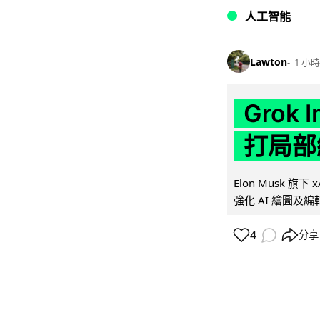
人工智能
Lawton
1 小時
Grok 
打局部
Elon Musk 旗下 x
強化 AI 繪圖及編輯.
4
分享