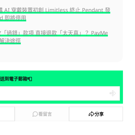
購 AI 穿戴裝置初創 Limitless 終止 Pendant 發
nd 即將停用
 收「過錯」款項 直接退款「太天真」？ PayMe
解決途徑
📮
送到電子郵箱
看留言
分享