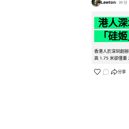
Lawton
39 分
港人深
「硅姬
香港人於深圳創辦初
高 1.75 米卻僅重 
分享