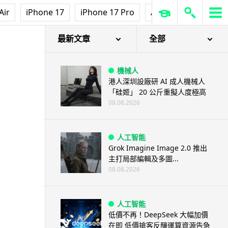
Air
iPhone 17
iPhone 17 Pro
AirPods Pro 3
Ap
最新文章
全部
機械人
港人深圳設廠研 AI 成人機械人
「硅姬」 20 公斤重擬人度極高
08.08.2026
人工智能
Grok Imagine Image 2.0 推出
主打局部編輯及多圖...
08.08.2026
人工智能
低價不再！DeepSeek 大幅加價
在即 低價搶客反釀運算資源告急