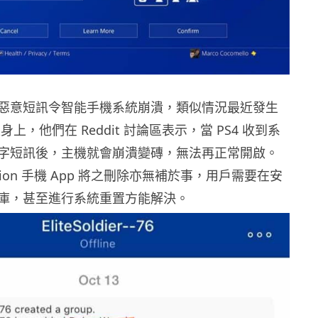
惡意短訊令智能手機系統崩潰，類似情況最近發生
家身上，他們在 Reddit 討論區表示，當 PS4 收到系
字短訊後，主機就會崩潰變磚，無法再正常開啟。
tation 手機 App 將之刪除亦無補於事，用戶需要在安
庫，甚至進行系統重置方能解決。