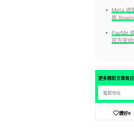
Meta 收
售 Rewi
PayMe
官方提供
更多精彩文章每日
讚好
0