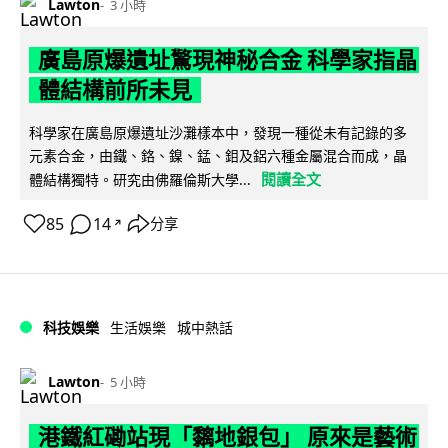
Lawton
3 小時
廣島原爆遺址驚現神秘合金 科學家指晶
體結構前所未見
科學家在廣島原爆遺址沙灘樣本中，發現一種從未有記錄的多
元素合金，由鐵、鉻、鎳、錳、鉬及鋁六種金屬混合而成，晶
閱讀全文
體結構獨特。研究由佛羅倫斯大學...
85
14
分享
↗
科技娛樂
生活娛樂
城中熱話
Lawton
5 小時
港鐵紅磡站現「黐地銀包」 原來是藝術