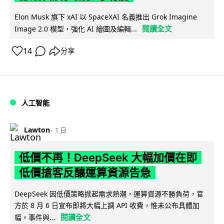
Elon Musk 旗下 xAI 以 SpaceXAI 名義推出 Grok Imagine
閱讀全文
Image 2.0 模型，強化 AI 繪圖及編輯...
14
分享
人工智能
Lawton
1 日
低價不再！DeepSeek 大幅加價在即
低價搶客反釀運算資源告急
DeepSeek 因低價策略掀起需求熱潮，運算資源不勝負荷，官
方於 8 月 6 日宣布即將大幅上調 API 收費，惟未公布具體加
閱讀全文
幅。事件與...