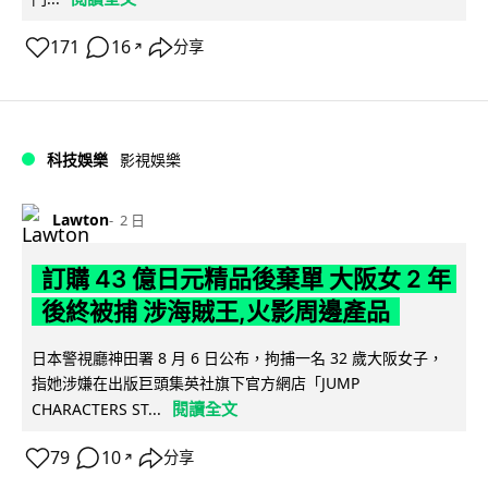
171
16
分享
↗
科技娛樂
影視娛樂
Lawton
2 日
訂購 43 億日元精品後棄單 大阪女 2 年
後終被捕 涉海賊王,火影周邊產品
日本警視廳神田署 8 月 6 日公布，拘捕一名 32 歲大阪女子，
指她涉嫌在出版巨頭集英社旗下官方網店「JUMP
閱讀全文
CHARACTERS ST...
79
10
分享
↗