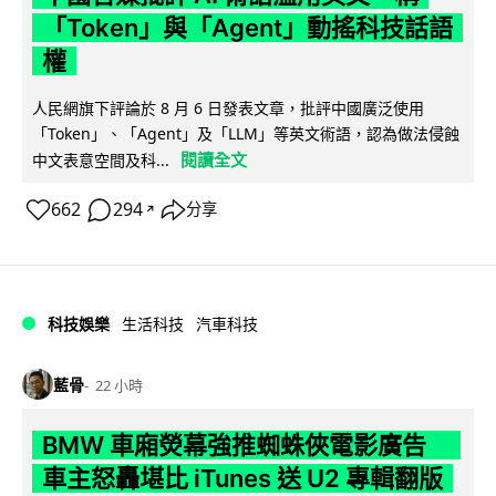
「Token」與「Agent」動搖科技話語
權
人民網旗下評論於 8 月 6 日發表文章，批評中國廣泛使用
「Token」、「Agent」及「LLM」等英文術語，認為做法侵蝕
閱讀全文
中文表意空間及科...
662
294
分享
↗
科技娛樂
生活科技
汽車科技
藍骨
22 小時
BMW 車廂熒幕強推蜘蛛俠電影廣告
車主怒轟堪比 iTunes 送 U2 專輯翻版