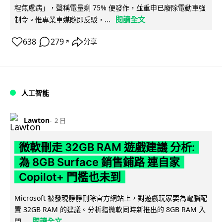
程焦慮病」，聲稱電量剩 75% 便發作，並重申已廢除電動車強
閱讀全文
制令。惟專業車媒隨即反駁，...
638
279
分享
↗
人工智能
Lawton
2 日
微軟刪走 32GB RAM 遊戲建議 分析:
為 8GB Surface 銷售鋪路 連自家
Copilot+ 門檻也未到
Microsoft 被發現靜靜刪除官方網站上，對遊戲玩家要為電腦配
置 32GB RAM 的建議。分析指微軟同時新推出的 8GB RAM 入
閱讀全文
門...