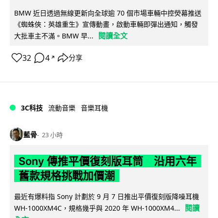
BMW 近日透過無線更新向全球逾 70 個市場車輛中控熒幕推送
《蜘蛛俠：英雄重生》宣傳動畫，啟動車輛即彈出通知，觸發
閱讀全文
大批車主不滿。BMW 早...
32
4
分享
↗
3C科技
流動音樂
音樂耳機
藍骨
23 小時
Sony 傳推平價復刻版耳筒 沿用六年
舊款規格挑戰加價潮
最近有爆料指 Sony 計劃於 9 月 7 日推出平價復刻版降噪耳機
閱讀
WH-1000XM4C，規格幾乎與 2020 年 WH-1000XM4...