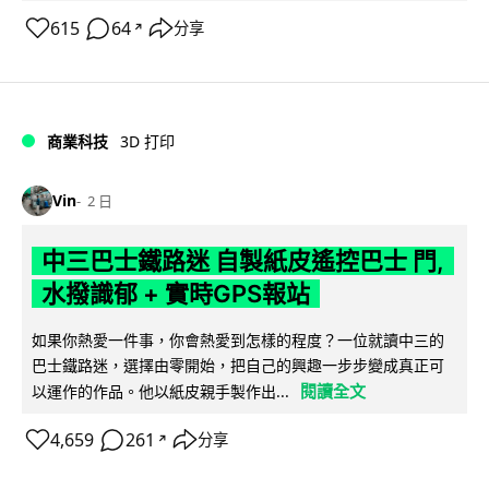
615
64
分享
↗
商業科技
3D 打印
Vin
2 日
中三巴士鐵路迷 自製紙皮遙控巴士 門,
水撥識郁 + 實時GPS報站
如果你熱愛一件事，你會熱愛到怎樣的程度？一位就讀中三的
巴士鐵路迷，選擇由零開始，把自己的興趣一步步變成真正可
閱讀全文
以運作的作品。他以紙皮親手製作出...
4,659
261
分享
↗