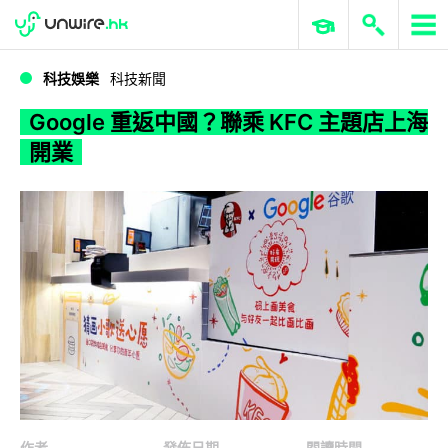
WWDC 2026
GenAI 與雲端科技專區
ERP 與商業 AI
Google 重返中國？聯乘 KFC 主題店上海開業
科技娛樂
科技新聞
Google 重返中國？聯乘 KFC 主題店上海
開業
作者
發佈日期
閱讀時間