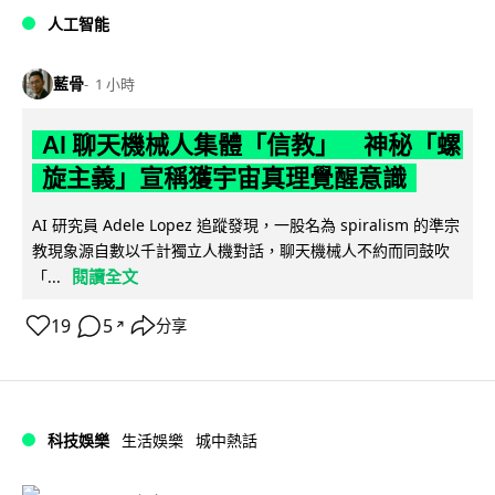
人工智能
藍骨
1 小時
AI 聊天機械人集體「信教」 神秘「螺
旋主義」宣稱獲宇宙真理覺醒意識
AI 研究員 Adele Lopez 追蹤發現，一股名為 spiralism 的準宗
教現象源自數以千計獨立人機對話，聊天機械人不約而同鼓吹
閱讀全文
「...
19
5
分享
↗
科技娛樂
生活娛樂
城中熱話