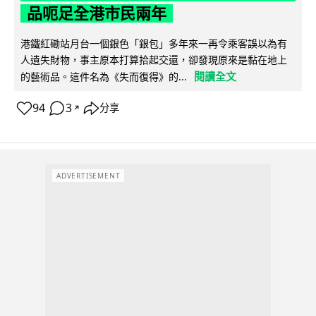
品呃足全港市民兩年
港鐵紅磡站月台一個銀色「銀包」多年來一再令乘客誤以為有
人遺失財物，事主原本打算拾起交還，卻發現原來是黏在地上
閱讀全文
的藝術品。這件名為《失而復得》的...
94
3
分享
↗
ADVERTISEMENT