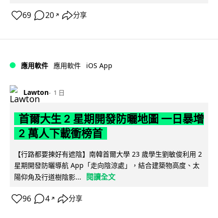
69
20
分享
↗
iOS App
應用軟件
應用軟件
Lawton
1 日
首爾大生 2 星期開發防曬地圖 一日暴增
2 萬人下載衝榜首
【行路都要揀好有遮陰】南韓首爾大學 23 歲學生劉敏俊利用 2
星期開發防曬導航 App「走向陰涼處」，結合建築物高度、太
閱讀全文
陽仰角及行道樹陰影...
96
4
分享
↗