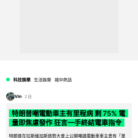
科技娛樂
生活娛樂
城中熱話
Vin
2 日
特朗普嘲電動車主有里程病 剩 75% 電
量即焦慮發作 狂言一手終結電車指令
特朗普在拉斯維加斯造勢大會上公開嘲諷電動車車主患有「里