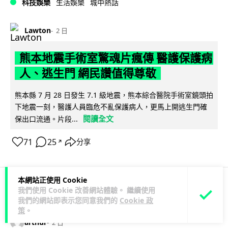
科技娛樂
生活娛樂
城中熱話
Lawton
2 日
熊本地震手術室驚魂片瘋傳 醫護保護病
人、逃生門 網民讚值得尊敬
熊本縣 7 月 28 日發生 7.1 級地震，熊本綜合醫院手術室鏡頭拍
下地震一刻，醫護人員臨危不亂保護病人，更馬上開逃生門確
閱讀全文
保出口流通。片段...
71
25
分享
↗
本網站正使用 Cookie
我們使用 Cookie 改善網站體驗。 繼續使用
科技娛樂
生活科技
健康
我們的網站即表示您同意我們的
Cookie 政
策
。
arthur
2 日