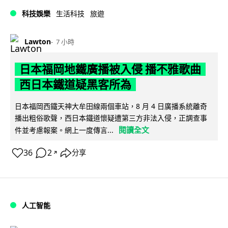
科技娛樂
生活科技
旅遊
Lawton
7 小時
日本福岡地鐵廣播被入侵 播不雅歌曲
西日本鐵道疑黑客所為
日本福岡西鐵天神大牟田線兩個車站，8 月 4 日廣播系統離奇
播出粗俗歌聲，西日本鐵道懷疑遭第三方非法入侵，正調查事
閱讀全文
件並考慮報案。網上一度傳言...
36
2
分享
↗
人工智能