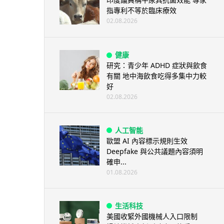
指專利不等於臨床療效
02.08.2026
健康
研究：青少年 ADHD 症狀與飲食
有關 地中海飲食吃得多集中力較
好
02.08.2026
人工智能
歐盟 AI 內容標示規則生效
Deepfake 與公共議題內容須明
確申...
01.08.2026
生活科技
美國收緊外國機械人入口限制