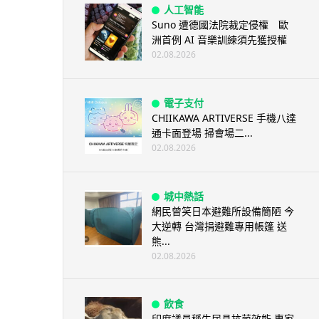
人工智能
Suno 遭德國法院裁定侵權 歐
洲首例 AI 音樂訓練須先獲授權
02.08.2026
電子支付
CHIIKAWA ARTIVERSE 手機八達
通卡面登場 掃會場二...
02.08.2026
城中熱話
網民曾笑日本避難所設備簡陋 今
大逆轉 台灣捐避難專用帳篷 送
熊...
02.08.2026
飲食
印度議員稱牛尿具抗菌效能 專家