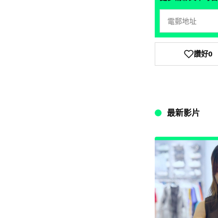
讚好
0
最新影片