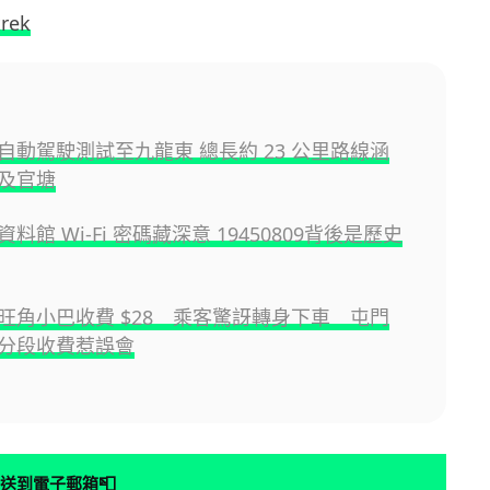
trek
自動駕駛測試至九龍東 總長約 23 公里路線涵
及官塘
料館 Wi-Fi 密碼藏深意 19450809背後是歷史
旺角小巴收費 $28 乘客驚訝轉身下車 屯門
分段收費惹誤會
📮
送到電子郵箱