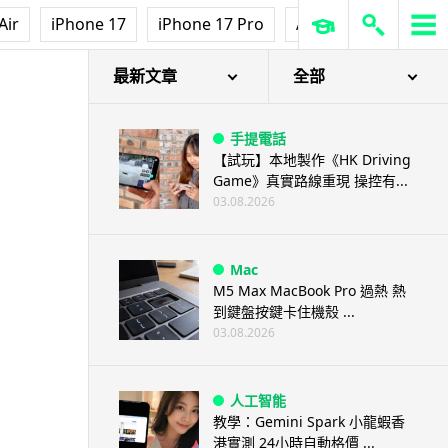
Air
iPhone 17
iPhone 17 Pro
AirPods Pro 3
Ap
最新文章
全部
手提電話
【試玩】本地製作《HK Driving
Game》真實路線重現 操控有...
03.08.2026
Mac
M5 Max MacBook Pro 過熱 熱
到鍵盤按鍵卡住機殼 ...
03.08.2026
人工智能
教學：Gemini Spark 小龍蝦香
港實測 24小時自動格價 ...