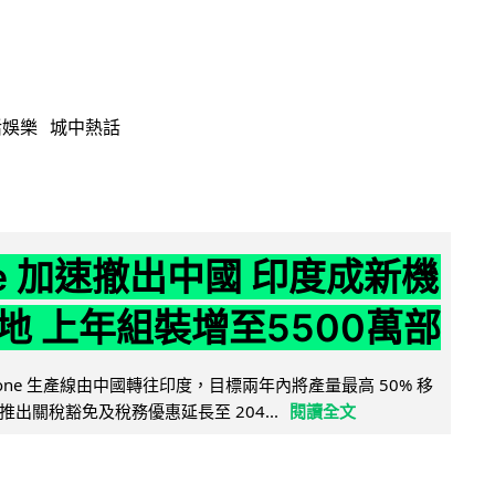
活娛樂
城中熱話
ne 加速撤出中國 印度成新機
地 上年組裝增至5500萬部
iPhone 生產線由中國轉往印度，目標兩年內將產量最高 50% 移
出關稅豁免及稅務優惠延長至 204...
閱讀全文