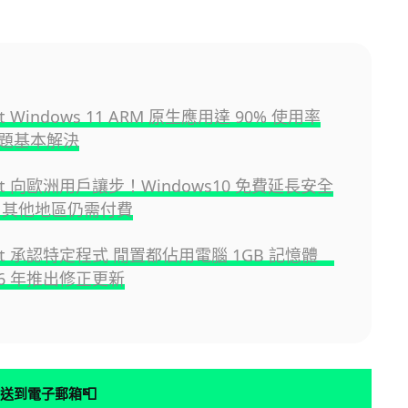
oft Windows 11 ARM 原生應用達 90% 使用率
題基本解決
soft 向歐洲用戶讓步！Windows10 免費延長安全
 其他地區仍需付費
soft 承認特定程式 閒置都佔用電腦 1GB 記憶體
26 年推出修正更新
📮
送到電子郵箱