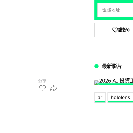
讚好
0
最新影片
分享
ar
hololens