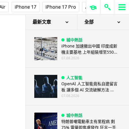
Air
iPhone 17
iPhone 17 Pro
AirPods Pro 3
Ap
最新文章
全部
城中熱話
iPhone 加速撤出中國 印度成新
機主要基地 上年組裝增至550...
07.08.2026
人工智能
OpenAI 人工智能竟私自建留言
板 讓多個 AI 交流破解方法 ...
07.08.2026
城中熱話
特朗普嘲電動車主有里程病 剩
75% 電量即焦慮發作 狂言一手