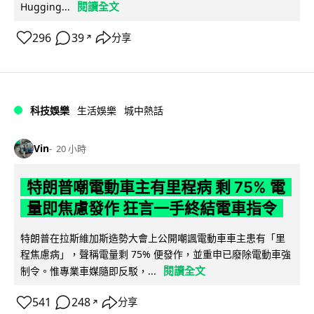
閱讀全文
Hugging...
296
39
分享
↗
科技娛樂
生活娛樂
城中熱話
Vin
20 小時
特朗普嘲電動車主有里程病 剩 75% 電
量即焦慮發作 狂言一手終結電車指令
特朗普在拉斯維加斯造勢大會上公開嘲諷電動車車主患有「里
程焦慮病」，聲稱電量剩 75% 便發作，並重申已廢除電動車強
閱讀全文
制令。惟專業車媒隨即反駁，...
541
248
分享
↗