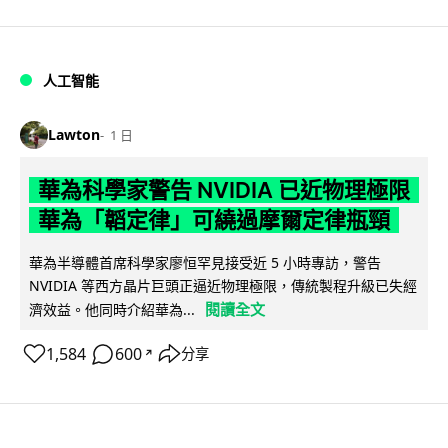
人工智能
Lawton
1 日
華為科學家警告 NVIDIA 已近物理極限
華為「韜定律」可繞過摩爾定律瓶頸
華為半導體首席科學家廖恒罕見接受近 5 小時專訪，警告
NVIDIA 等西方晶片巨頭正逼近物理極限，傳統製程升級已失經
閱讀全文
濟效益。他同時介紹華為...
1,584
600
分享
↗