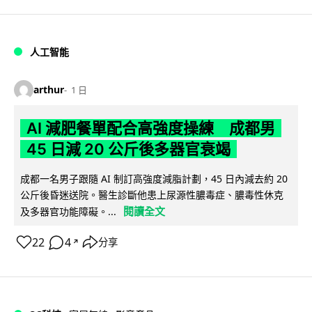
人工智能
arthur
1 日
AI 減肥餐單配合高強度操練 成都男
45 日減 20 公斤後多器官衰竭
成都一名男子跟隨 AI 制訂高強度減脂計劃，45 日內減去約 20
公斤後昏迷送院。醫生診斷他患上尿源性膿毒症、膿毒性休克
閱讀全文
及多器官功能障礙。...
22
4
分享
↗