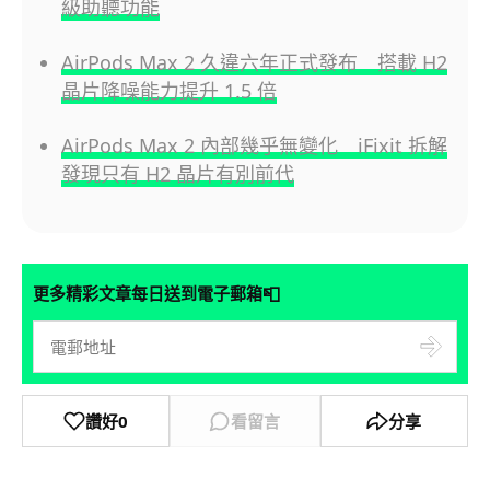
級助聽功能
AirPods Max 2 久違六年正式發布 搭載 H2
晶片降噪能力提升 1.5 倍
AirPods Max 2 內部幾乎無變化 iFixit 拆解
發現只有 H2 晶片有別前代
📮
更多精彩文章每日送到電子郵箱
讚好
0
看留言
分享