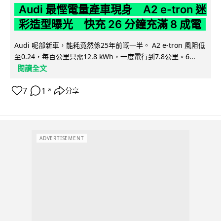
Audi 最慳電量產車現身 A2 e-tron 迷
彩造型曝光 快充 26 分鐘充滿 8 成電
Audi 呢部新車，能耗竟然係25年前嘅一半。 A2 e-tron 風阻低
至0.24，每百公里只需12.8 kWh，一度電行到7.8公里。6...
閱讀全文
7
1
分享
↗
ADVERTISEMENT