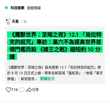
科技娛樂
遊戲情報
天恩
1 日
《魔獸世界：至暗之夜》12.1 「烏拉特
克的詛咒」專訪：巢穴不為提高世界首
領門檻而設 《諸王之眠》縮短約 10 分
鐘
《魔獸世界：至暗之夜》版本更新 12.1「烏拉特克的詛咒」將
於 8 月 13 日正式上線，帶來全新區域「盤蛇島」、地城「毒牙
閱讀全文
祭壇」、新型態世...
116
分享