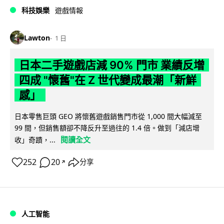
科技娛樂
遊戲情報
Lawton
1 日
日本二手遊戲店減 90% 門市 業績反增
四成 "懷舊"在 Z 世代變成最潮「新鮮
感」
日本零售巨頭 GEO 將懷舊遊戲銷售門市從 1,000 間大幅減至
99 間，但銷售額卻不降反升至過往的 1.4 倍。做到「減店增
閱讀全文
收」奇蹟，...
252
20
分享
↗
人工智能