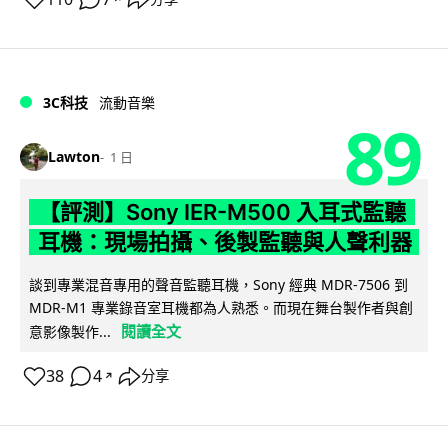
3C科技
流動音樂
89
Lawton
1 日
【評測】Sony IER-M500 入耳式監聽
耳機：現場拍攝、後製監聽與人聲利器
談到專業混音專用的聲音監聽耳機，Sony 經典 MDR-7506 到
MDR-M1 專業錄音室耳機都為人熟悉。而現在舞台製作者與創
閱讀全文
意影像製作...
38
4
分享
↗