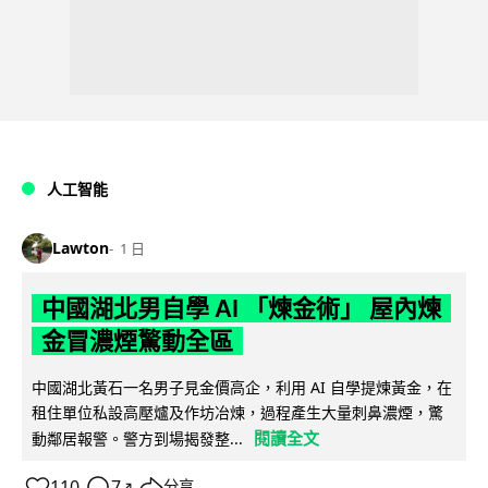
人工智能
Lawton
1 日
中國湖北男自學 AI 「煉金術」 屋內煉
金冒濃煙驚動全區
中國湖北黃石一名男子見金價高企，利用 AI 自學提煉黃金，在
租住單位私設高壓爐及作坊冶煉，過程產生大量刺鼻濃煙，驚
閱讀全文
動鄰居報警。警方到場揭發整...
110
7
分享
↗