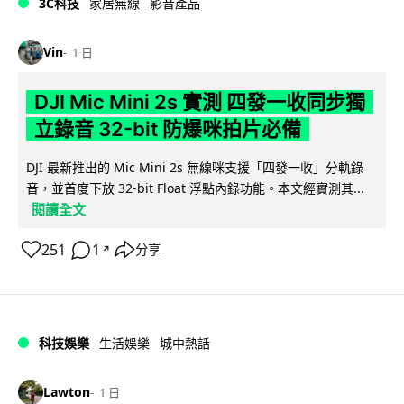
3C科技
家居無線
影音產品
Vin
1 日
DJI Mic Mini 2s 實測 四發一收同步獨
立錄音 32-bit 防爆咪拍片必備
DJI 最新推出的 Mic Mini 2s 無線咪支援「四發一收」分軌錄
音，並首度下放 32-bit Float 浮點內錄功能。本文經實測其...
閱讀全文
251
1
分享
↗
科技娛樂
生活娛樂
城中熱話
Lawton
1 日