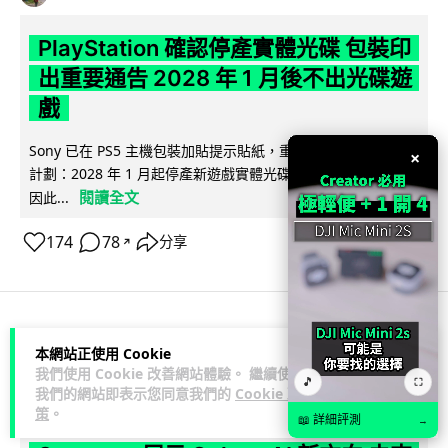
PlayStation 確認停產實體光碟 包裝印
出重要通告 2028 年 1 月後不出光碟遊
戲
Sony 已在 PS5 主機包裝加貼提示貼紙，重申官方 7 月已公布
×
計劃：2028 年 1 月起停產新遊戲實體光碟。分析師預期 PS6
閱讀全文
因此...
174
78
分享
↗
人工智能
本網站正使用 Cookie
我們使用 Cookie 改善網站體驗。 繼續使用
🎵
⛶
我們的網站即表示您同意我們的
Cookie 政
Vin
1 日
策
。
📖 詳細評測
→