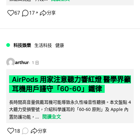
67
17
分享
↗
科技娛樂
生活科技
健康
arthur
1 日
AirPods 用家注意聽力響紅燈 醫學界籲
耳機用戶謹守「60-60」鐵律
長時間高音量佩戴耳機可能導致永久性噪音性聽損。本文盤點 4
大聽力受損警號，介紹科學護耳的「60-60 原則」及 Apple 內
閱讀全文
置防護功能，...
18
分享