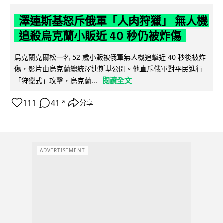
澤連斯基怒斥俄軍「人肉狩獵」 無人機
追殺烏克蘭小販近 40 秒仍被炸傷
烏克蘭克爾松一名 52 歲小販被俄軍無人機追擊近 40 秒後被炸
傷，影片由烏克蘭總統澤連斯基公開。他直斥俄軍對平民進行
閱讀全文
「狩獵式」攻擊，烏克蘭...
111
41
分享
↗
ADVERTISEMENT