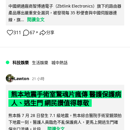
中國網通廠商智博通電子（Zbtlink Electronics）旗下的路由器
產品爆出嚴重安全漏洞，被發現每 35 秒便會與中國伺服器連
閱讀全文
線，旗...
311
67
分享
↗
科技娛樂
生活娛樂
城中熱話
Lawton
21 小時
熊本地震手術室驚魂片瘋傳 醫護保護病
人、逃生門 網民讚值得尊敬
熊本縣 7 月 28 日發生 7.1 級地震，熊本綜合醫院手術室鏡頭拍
下地震一刻，醫護人員臨危不亂保護病人，更馬上開逃生門確
閱讀全文
保出口流通。片段...