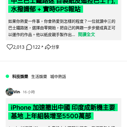
中三巴士鐵路迷 自製紙皮遙控巴士 門,
水撥識郁 + 實時GPS報站
如果你熱愛一件事，你會熱愛到怎樣的程度？一位就讀中三的
巴士鐵路迷，選擇由零開始，把自己的興趣一步步變成真正可
閱讀全文
以運作的作品。他以紙皮親手製作出...
2,013
122
分享
↗
科技娛樂
生活娛樂
城中熱話
Vin
16 小時
iPhone 加速撤出中國 印度成新機主要
基地 上年組裝增至5500萬部