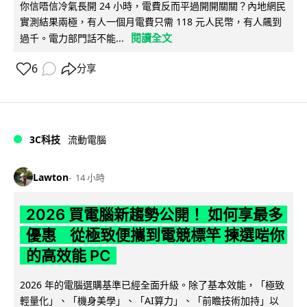
你信唔信冷氣長開 24 小時，電費反而平過開開關關？內地網民
實測結果兩極，有人一個月電費只需 118 元人民幣，有人飆到
閱讀全文
過千。電力部門話不能...
6
分享
3C科技
流動電腦
Lawton
14 小時
2026 買電腦新趨勢公開！ 如何享最多
優惠 從極致便攜到電競標竿 揀選啱你
的高效能 PC
2026 年的電腦選購基準已經全面升級。除了基本效能，「極致
輕量化」、「機身美學」、「AI算力」、「前瞻技術加持」以