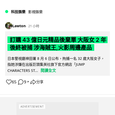
科技娛樂
影視娛樂
Lawton
21 小時
訂購 43 億日元精品後棄單 大阪女 2 年
後終被捕 涉海賊王,火影周邊產品
日本警視廳神田署 8 月 6 日公布，拘捕一名 32 歲大阪女子，
指她涉嫌在出版巨頭集英社旗下官方網店「JUMP
閱讀全文
CHARACTERS ST...
65
9
分享
↗
ADVERTISEMENT