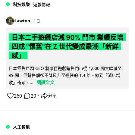
科技娛樂
遊戲情報
Lawton
2 日
日本二手遊戲店減 90% 門市 業績反增
四成 "懷舊"在 Z 世代變成最潮「新鮮
感」
日本零售巨頭 GEO 將懷舊遊戲銷售門市從 1,000 間大幅減至
99 間，但銷售額卻不降反升至過往的 1.4 倍。做到「減店增
閱讀全文
收」奇蹟，...
260
20
分享
↗
人工智能