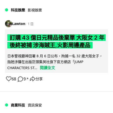
科技娛樂
影視娛樂
Lawton
1 日
訂購 43 億日元精品後棄單 大阪女 2 年
後終被捕 涉海賊王,火影周邊產品
日本警視廳神田署 8 月 6 日公布，拘捕一名 32 歲大阪女子，
指她涉嫌在出版巨頭集英社旗下官方網店「JUMP
閱讀全文
CHARACTERS ST...
68
9
分享
↗
商業科技
資訊保安