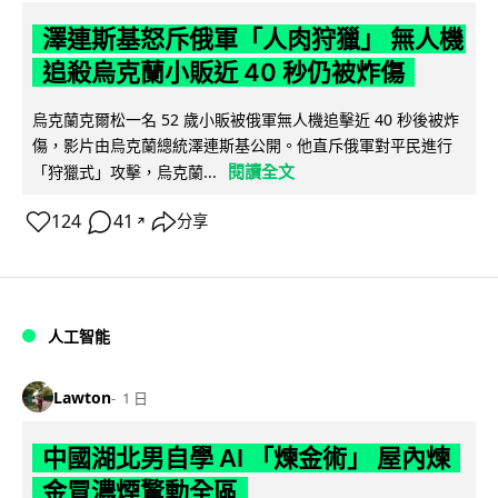
澤連斯基怒斥俄軍「人肉狩獵」 無人機
追殺烏克蘭小販近 40 秒仍被炸傷
烏克蘭克爾松一名 52 歲小販被俄軍無人機追擊近 40 秒後被炸
傷，影片由烏克蘭總統澤連斯基公開。他直斥俄軍對平民進行
閱讀全文
「狩獵式」攻擊，烏克蘭...
124
41
分享
↗
人工智能
Lawton
1 日
中國湖北男自學 AI 「煉金術」 屋內煉
金冒濃煙驚動全區