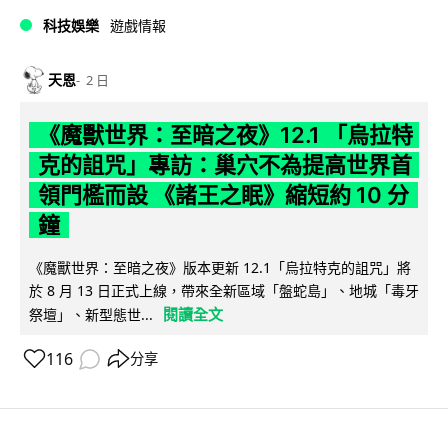
科技娛樂
遊戲情報
天恩
2 日
《魔獸世界：至暗之夜》12.1 「烏拉特
克的詛咒」專訪：巢穴不為提高世界首
領門檻而設 《諸王之眠》縮短約 10 分
鐘
《魔獸世界：至暗之夜》版本更新 12.1「烏拉特克的詛咒」將
於 8 月 13 日正式上線，帶來全新區域「盤蛇島」、地城「毒牙
閱讀全文
祭壇」、新型態世...
116
分享