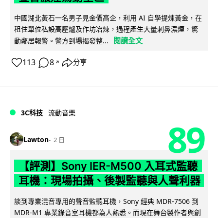
中國湖北黃石一名男子見金價高企，利用 AI 自學提煉黃金，在
租住單位私設高壓爐及作坊冶煉，過程產生大量刺鼻濃煙，驚
閱讀全文
動鄰居報警。警方到場揭發整...
113
8
分享
↗
3C科技
流動音樂
89
Lawton
2 日
【評測】Sony IER-M500 入耳式監聽
耳機：現場拍攝、後製監聽與人聲利器
談到專業混音專用的聲音監聽耳機，Sony 經典 MDR-7506 到
MDR-M1 專業錄音室耳機都為人熟悉。而現在舞台製作者與創