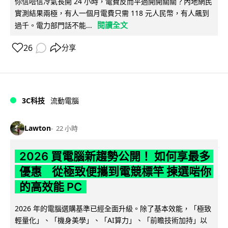
你信唔信冷氣長開 24 小時，電費反而平過開開關關？內地網民
實測結果兩極，有人一個月電費只需 118 元人民幣，有人飆到
閱讀全文
過千。電力部門話不能...
26
分享
3C科技
流動電腦
Lawton
22 小時
2026 買電腦新趨勢公開！ 如何享最多
優惠 從極致便攜到電競標竿 揀選啱你
的高效能 PC
2026 年的電腦選購基準已經全面升級。除了基本效能，「極致
輕量化」、「機身美學」、「AI算力」、「前瞻技術加持」以