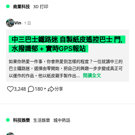
商業科技
3D 打印
Vin
1 日
中三巴士鐵路迷 自製紙皮遙控巴士 門,
水撥識郁 + 實時GPS報站
如果你熱愛一件事，你會熱愛到怎樣的程度？一位就讀中三的
巴士鐵路迷，選擇由零開始，把自己的興趣一步步變成真正可
閱讀全文
以運作的作品。他以紙皮親手製作出...
3,248
180
分享
↗
科技娛樂
生活娛樂
城中熱話