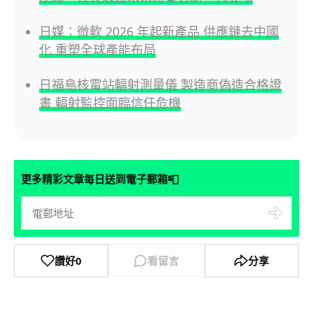
日媒：微軟 2026 年起新產品 供應鏈去中國
化 重塑全球產能布局
日福島核電站輻射測量儀 製造商偽造合格證
書 輻射監控面臨信任危機
📮
更多精彩文章每日送到電子郵箱
讚好
0
看留言
分享