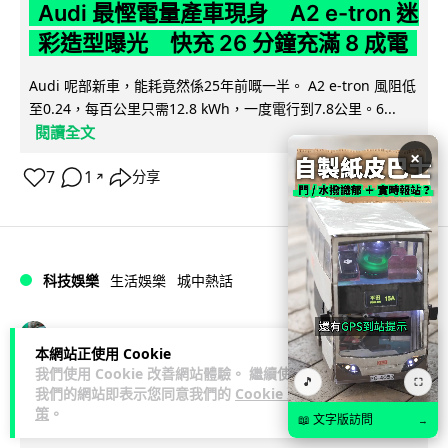
Audi 最慳電量產車現身 A2 e-tron 迷
彩造型曝光 快充 26 分鐘充滿 8 成電
Audi 呢部新車，能耗竟然係25年前嘅一半。 A2 e-tron 風阻低
至0.24，每百公里只需12.8 kWh，一度電行到7.8公里。6...
閱讀全文
×
7
1
分享
↗
科技娛樂
生活娛樂
城中熱話
Vin
2 日
本網站正使用 Cookie
我們使用 Cookie 改善網站體驗。 繼續使用
🎵
⛶
法國 8 月 11 日出新例 未經同意嚴禁
我們的網站即表示您同意我們的
Cookie 政
策
。
Cold Call 違規企業最高罰 345 萬
📖 文字版訪問
→