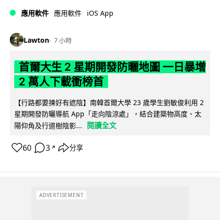
iOS App
應用軟件
應用軟件
Lawton
7 小時
首爾大生 2 星期開發防曬地圖 一日暴增
2 萬人下載衝榜首
【行路都要揀好有遮陰】南韓首爾大學 23 歲學生劉敏俊利用 2
星期開發防曬導航 App「走向陰涼處」，結合建築物高度、太
閱讀全文
陽仰角及行道樹陰影...
60
3
分享
↗
ADVERTISEMENT