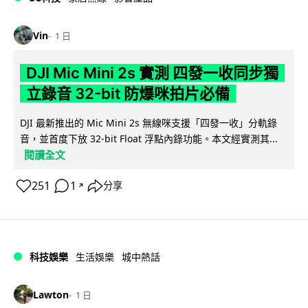
Vin
1 日
DJI Mic Mini 2s 實測 四發一收同步獨
立錄音 32-bit 防爆咪拍片必備
DJI 最新推出的 Mic Mini 2s 無線咪支援「四發一收」分軌錄
音，並首度下放 32-bit Float 浮點內錄功能。本文經實測其...
閱讀全文
251
1
分享
↗
科技娛樂
生活娛樂
城中熱話
Lawton
1 日