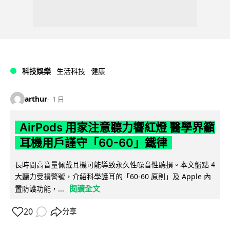
科技娛樂
生活科技
健康
arthur
1 日
AirPods 用家注意聽力響紅燈 醫學界籲
耳機用戶謹守「60-60」鐵律
長時間高音量佩戴耳機可能導致永久性噪音性聽損。本文盤點 4
大聽力受損警號，介紹科學護耳的「60-60 原則」及 Apple 內
閱讀全文
置防護功能，...
20
分享