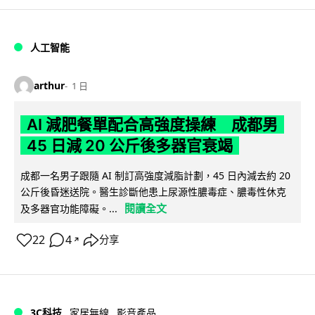
人工智能
arthur
1 日
AI 減肥餐單配合高強度操練 成都男
45 日減 20 公斤後多器官衰竭
成都一名男子跟隨 AI 制訂高強度減脂計劃，45 日內減去約 20
公斤後昏迷送院。醫生診斷他患上尿源性膿毒症、膿毒性休克
閱讀全文
及多器官功能障礙。...
22
4
分享
↗
3C科技
家居無線
影音產品