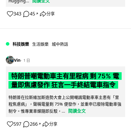
閱讀全文
Hugging...
343
45
分享
↗
科技娛樂
生活娛樂
城中熱話
Vin
1 日
特朗普嘲電動車主有里程病 剩 75% 電
量即焦慮發作 狂言一手終結電車指令
特朗普在拉斯維加斯造勢大會上公開嘲諷電動車車主患有「里
程焦慮病」，聲稱電量剩 75% 便發作，並重申已廢除電動車強
閱讀全文
制令。惟專業車媒隨即反駁，...
597
266
分享
↗