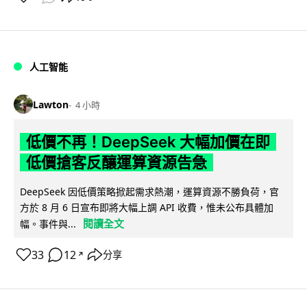
人工智能
Lawton
4 小時
低價不再！DeepSeek 大幅加價在即
低價搶客反釀運算資源告急
DeepSeek 因低價策略掀起需求熱潮，運算資源不勝負荷，官
方於 8 月 6 日宣布即將大幅上調 API 收費，惟未公布具體加
閱讀全文
幅。事件與...
33
12
分享
↗