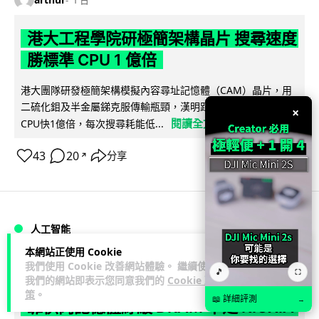
港大工程學院研極簡架構晶片 搜尋速度
勝標準 CPU 1 億倍
港大團隊研發極簡架構模擬內容尋址記憶體（CAM）晶片，用
二硫化鉬及半金屬銻克服傳輸瓶頸，漢明距離計算速度比標準
×
閱讀全文
CPU快1億倍，每次搜尋耗能低...
43
20
分享
↗
人工智能
本網站正使用 Cookie
我們使用 Cookie 改善網站體驗。 繼續使用
Lawton
1 日
🎵
⛶
我們的網站即表示您同意我們的
Cookie 政
策
。
📖 詳細評測
→
靠快閃記憶體紓緩 DRAM 不足 KIOXIA