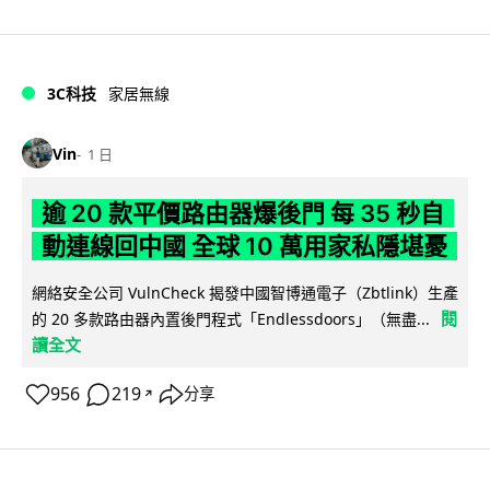
3C科技
家居無線
Vin
1 日
逾 20 款平價路由器爆後門 每 35 秒自
動連線回中國 全球 10 萬用家私隱堪憂
網絡安全公司 VulnCheck 揭發中國智博通電子（Zbtlink）生產
閱
的 20 多款路由器內置後門程式「Endlessdoors」（無盡...
讀全文
956
219
分享
↗