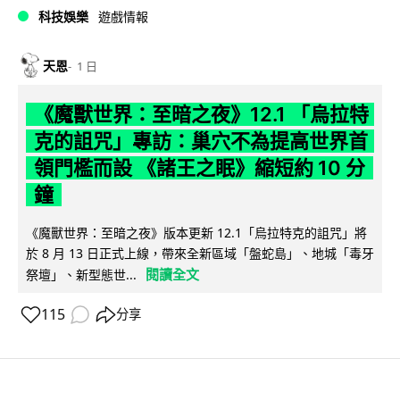
科技娛樂
遊戲情報
天恩
1 日
《魔獸世界：至暗之夜》12.1 「烏拉特
克的詛咒」專訪：巢穴不為提高世界首
領門檻而設 《諸王之眠》縮短約 10 分
鐘
《魔獸世界：至暗之夜》版本更新 12.1「烏拉特克的詛咒」將
於 8 月 13 日正式上線，帶來全新區域「盤蛇島」、地城「毒牙
閱讀全文
祭壇」、新型態世...
115
分享