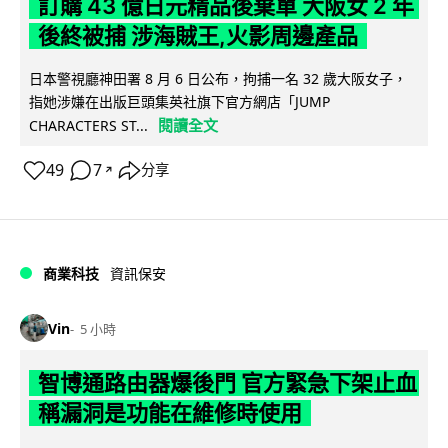
訂購 43 億日元精品後棄單 大阪女 2 年
後終被捕 涉海賊王,火影周邊產品
日本警視廳神田署 8 月 6 日公布，拘捕一名 32 歲大阪女子，
指她涉嫌在出版巨頭集英社旗下官方網店「JUMP
閱讀全文
CHARACTERS ST...
49
7
分享
↗
商業科技
資訊保安
Vin
5 小時
智博通路由器爆後門 官方緊急下架止血
稱漏洞是功能在維修時使用