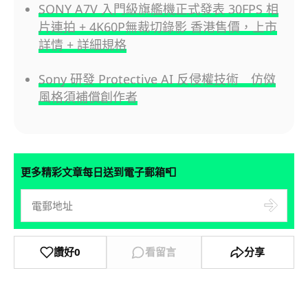
SONY A7V 入門級旗艦機正式發表 30FPS 相
片連拍 + 4K60P無裁切錄影 香港售價，上市
詳情 + 詳細規格
Sony 研發 Protective AI 反侵權技術 仿傚
風格須補償創作者
📮
更多精彩文章每日送到電子郵箱
讚好
0
看留言
分享