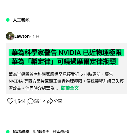
人工智能
Lawton
1 日
華為科學家警告 NVIDIA 已近物理極限
華為「韜定律」可繞過摩爾定律瓶頸
華為半導體首席科學家廖恒罕見接受近 5 小時專訪，警告
NVIDIA 等西方晶片巨頭正逼近物理極限，傳統製程升級已失經
閱讀全文
濟效益。他同時介紹華為...
1,544
591
分享
↗
科技娛樂
生活娛樂
城中熱話