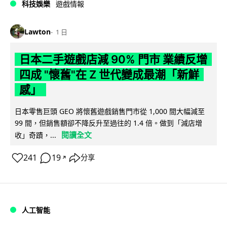
科技娛樂
遊戲情報
Lawton
1 日
日本二手遊戲店減 90% 門市 業績反增
四成 "懷舊"在 Z 世代變成最潮「新鮮
感」
日本零售巨頭 GEO 將懷舊遊戲銷售門市從 1,000 間大幅減至
99 間，但銷售額卻不降反升至過往的 1.4 倍。做到「減店增
閱讀全文
收」奇蹟，...
241
19
分享
↗
人工智能