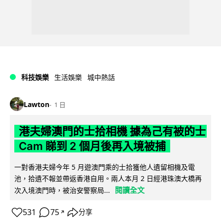
科技娛樂
生活娛樂
城中熱話
Lawton
1 日
港夫婦澳門的士拾相機 據為己有被的士
Cam 睇到 2 個月後再入境被捕
一對香港夫婦今年 5 月遊澳門乘的士拾獲他人遺留相機及電
池，拾遺不報並帶返香港自用。兩人本月 2 日經港珠澳大橋再
閱讀全文
次入境澳門時，被治安警察局...
531
75
分享
↗