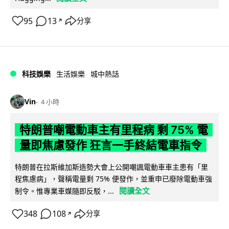
95
13
分享
↗
科技娛樂
生活娛樂
城中熱話
Vin
4 小時
特朗普嘲電動車主有里程病 剩 75% 電
量即焦慮發作 狂言一手終結電車指令
特朗普在拉斯維加斯造勢大會上公開嘲諷電動車車主患有「里
程焦慮病」，聲稱電量剩 75% 便發作，並重申已廢除電動車強
閱讀全文
制令。惟專業車媒隨即反駁，...
348
108
分享
↗