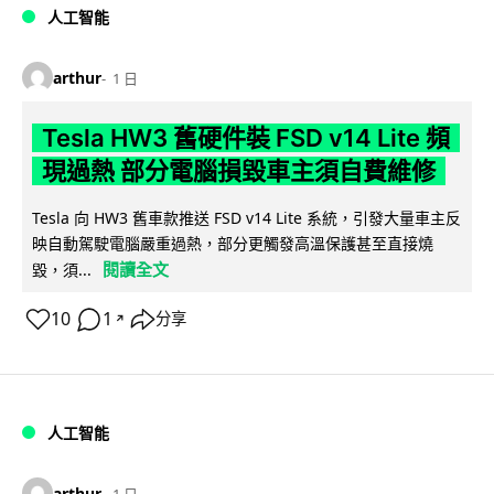
人工智能
arthur
1 日
Tesla HW3 舊硬件裝 FSD v14 Lite 頻
現過熱 部分電腦損毀車主須自費維修
Tesla 向 HW3 舊車款推送 FSD v14 Lite 系統，引發大量車主反
映自動駕駛電腦嚴重過熱，部分更觸發高溫保護甚至直接燒
閱讀全文
毀，須...
10
1
分享
↗
人工智能
arthur
1 日