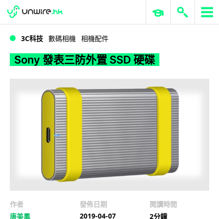
WWDC 2026
GenAI 與雲端科技專區
ERP 與商業 AI
Sony 發表三防外置 SSD 硬碟
3C科技
數碼相機
相機配件
Sony 發表三防外置 SSD 硬碟
作者
發佈日期
閱讀時間
2019-04-07
唐美鳳
2分鐘