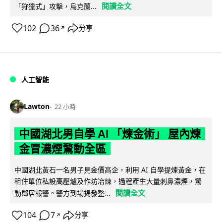
閱讀全文
「狩獵式」攻擊，烏克蘭...
102
36
分享
↗
人工智能
Lawton
22 小時
中國湖北男自學 AI 「煉金術」 屋內煉
金冒濃煙驚動全區
中國湖北黃石一名男子見金價高企，利用 AI 自學提煉黃金，在
租住單位私設高壓爐及作坊冶煉，過程產生大量刺鼻濃煙，驚
閱讀全文
動鄰居報警。警方到場揭發整...
104
7
分享
↗