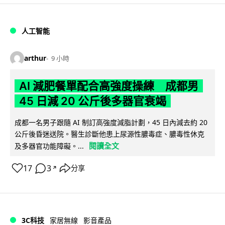
人工智能
arthur
9 小時
AI 減肥餐單配合高強度操練 成都男
45 日減 20 公斤後多器官衰竭
成都一名男子跟隨 AI 制訂高強度減脂計劃，45 日內減去約 20
公斤後昏迷送院。醫生診斷他患上尿源性膿毒症、膿毒性休克
閱讀全文
及多器官功能障礙。...
17
3
分享
↗
3C科技
家居無線
影音產品