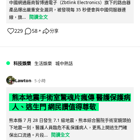
中國網通廠商智博通電子（Zbtlink Electronics）旗下的路由器
產品爆出嚴重安全漏洞，被發現每 35 秒便會與中國伺服器連
閱讀全文
線，旗...
229
58
分享
↗
科技娛樂
生活娛樂
城中熱話
Lawton
5 小時
熊本地震手術室驚魂片瘋傳 醫護保護病
人、逃生門 網民讚值得尊敬
熊本縣 7 月 28 日發生 7.1 級地震，熊本綜合醫院手術室鏡頭拍
下地震一刻，醫護人員臨危不亂保護病人，更馬上開逃生門確
閱讀全文
保出口流通。片段...