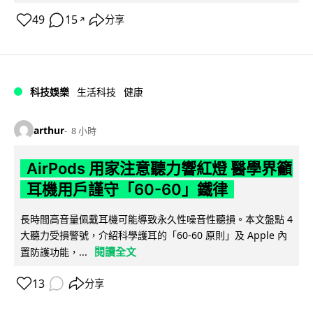
49
15
分享
↗
科技娛樂
生活科技
健康
arthur
8 小時
AirPods 用家注意聽力響紅燈 醫學界籲
耳機用戶謹守「60-60」鐵律
長時間高音量佩戴耳機可能導致永久性噪音性聽損。本文盤點 4
大聽力受損警號，介紹科學護耳的「60-60 原則」及 Apple 內
閱讀全文
置防護功能，...
13
分享