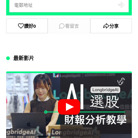
讚好
0
看留言
分享
最新影片