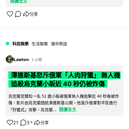
閱讀全文
分享
科技娛樂
生活娛樂
城中熱話
Lawton
5 小時
澤連斯基怒斥俄軍「人肉狩獵」 無人機
追殺烏克蘭小販近 40 秒仍被炸傷
烏克蘭克爾松一名 52 歲小販被俄軍無人機追擊近 40 秒後被炸
傷，影片由烏克蘭總統澤連斯基公開。他直斥俄軍對平民進行
閱讀全文
「狩獵式」攻擊，烏克蘭...
21
3
分享
↗