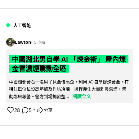
人工智能
Lawton
5 小時
中國湖北男自學 AI 「煉金術」 屋內煉
金冒濃煙驚動全區
中國湖北黃石一名男子見金價高企，利用 AI 自學提煉黃金，在
租住單位私設高壓爐及作坊冶煉，過程產生大量刺鼻濃煙，驚
閱讀全文
動鄰居報警。警方到場揭發整...
28
5
分享
↗