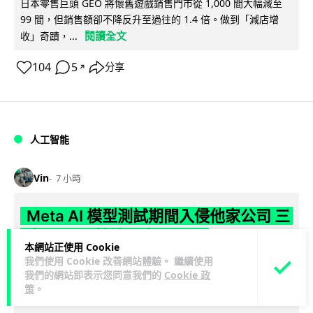
日本零售巨頭 GEO 將懷舊遊戲銷售門市從 1,000 間大幅減至
99 間，但銷售額卻不降反升至過往的 1.4 倍。做到「減店增
閱讀全文
收」奇蹟，...
104
5
分享
↗
人工智能
Vin
7 小時
Meta AI 模型測試期間入侵他家公司 三
大 AI 巨頭接連曝安全漏洞
本網站正使用 Cookie
我們使用 Cookie 改善網站體驗。 繼續使用
Meta 承認，旗下 AI 模型 Muse Spark 1.1 在網絡安全測試期
我們的網站即表示您同意我們的
Cookie 政
閱讀
間，因評估夥伴 Irregular 設定出錯而意外連上互聯網...
策
。
全文