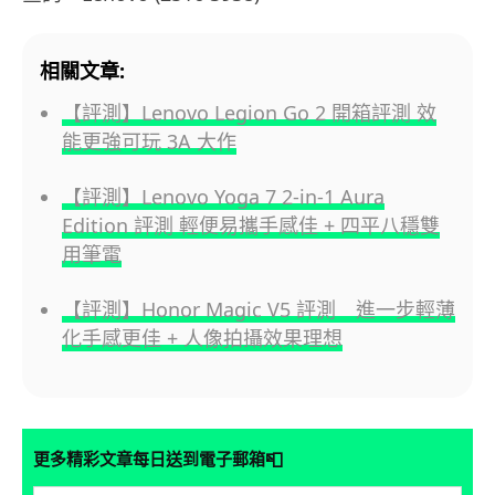
相關文章:
【評測】Lenovo Legion Go 2 開箱評測 效
能更強可玩 3A 大作
【評測】Lenovo Yoga 7 2-in-1 Aura
Edition 評測 輕便易攜手感佳 + 四平八穩雙
用筆電
【評測】Honor Magic V5 評測 進一步輕薄
化手感更佳 + 人像拍攝效果理想
📮
更多精彩文章每日送到電子郵箱