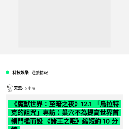
科技娛樂
遊戲情報
天恩
6 小時
《魔獸世界：至暗之夜》12.1 「烏拉特
克的詛咒」專訪：巢穴不為提高世界首
領門檻而設 《諸王之眠》縮短約 10 分