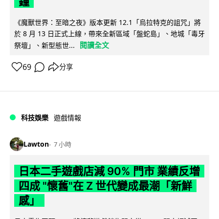
鐘
《魔獸世界：至暗之夜》版本更新 12.1「烏拉特克的詛咒」將
於 8 月 13 日正式上線，帶來全新區域「盤蛇島」、地城「毒牙
閱讀全文
祭壇」、新型態世...
69
分享
科技娛樂
遊戲情報
Lawton
7 小時
日本二手遊戲店減 90% 門市 業績反增
四成 "懷舊"在 Z 世代變成最潮「新鮮
感」