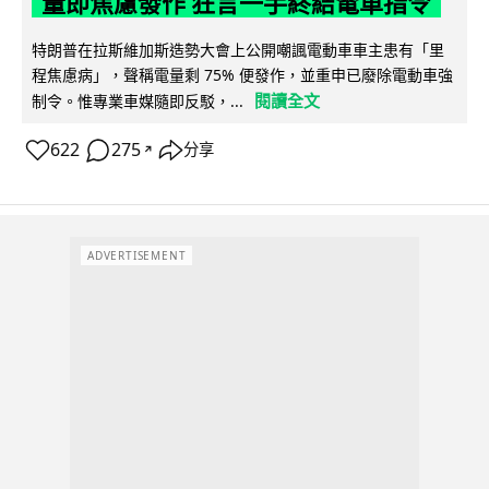
量即焦慮發作 狂言一手終結電車指令
特朗普在拉斯維加斯造勢大會上公開嘲諷電動車車主患有「里
程焦慮病」，聲稱電量剩 75% 便發作，並重申已廢除電動車強
閱讀全文
制令。惟專業車媒隨即反駁，...
622
275
分享
↗
ADVERTISEMENT