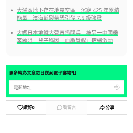
大灣區地下存在地震空區 沉寂 425 年累積
能量 濱海斷裂帶恐引發 7.5 級強震
大媽日本地鐵大聲直播閱兵 被另一中國乘
客勸阻 兒子稱因「血脈覺醒」情緒激動
📮
更多精彩文章每日送到電子郵箱
讚好
0
看留言
分享