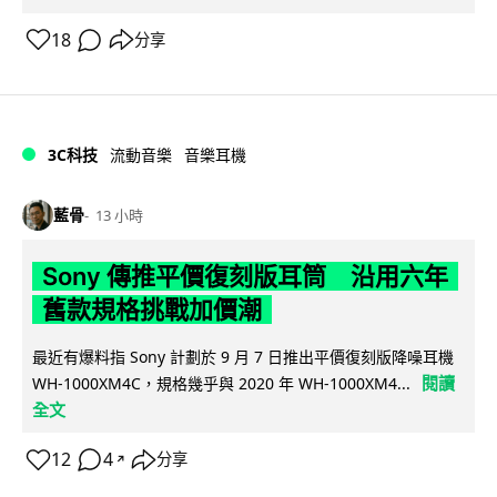
18
分享
3C科技
流動音樂
音樂耳機
藍骨
13 小時
Sony 傳推平價復刻版耳筒 沿用六年
舊款規格挑戰加價潮
最近有爆料指 Sony 計劃於 9 月 7 日推出平價復刻版降噪耳機
閱讀
WH-1000XM4C，規格幾乎與 2020 年 WH-1000XM4...
全文
12
4
分享
↗