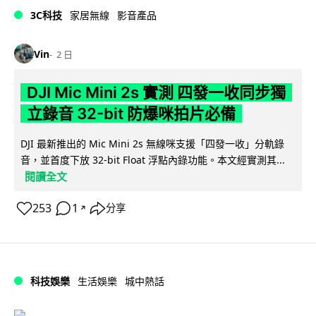
3C科技
家居無線
影音產品
Vin
2 日
DJI Mic Mini 2s 實測 四發一收同步獨
立錄音 32-bit 防爆咪拍片必備
DJI 最新推出的 Mic Mini 2s 無線咪支援「四發一收」分軌錄
音，並首度下放 32-bit Float 浮點內錄功能。本文經實測其...
閱讀全文
253
1
分享
↗
科技娛樂
生活娛樂
城中熱話