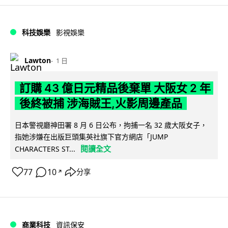
科技娛樂
影視娛樂
Lawton
1 日
訂購 43 億日元精品後棄單 大阪女 2 年
後終被捕 涉海賊王,火影周邊產品
日本警視廳神田署 8 月 6 日公布，拘捕一名 32 歲大阪女子，
指她涉嫌在出版巨頭集英社旗下官方網店「JUMP
閱讀全文
CHARACTERS ST...
77
10
分享
↗
商業科技
資訊保安