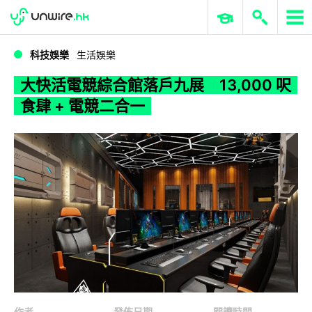
WWDC 2026
GenAI 與雲端科技專區
ERP 與商業 AI
大快活電競綜合館落戶九展 13,000 呎食肆 + 電競二合一
科技娛樂
生活娛樂
大快活電競綜合館落戶九展 13,000 呎
食肆 + 電競二合一
作者
發佈日期
閱讀時間