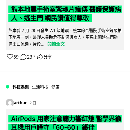
熊本地震手術室驚魂片瘋傳 醫護保護病
人、逃生門 網民讚值得尊敬
熊本縣 7 月 28 日發生 7.1 級地震，熊本綜合醫院手術室鏡頭拍
下地震一刻，醫護人員臨危不亂保護病人，更馬上開逃生門確
閱讀全文
保出口流通。片段...
69
23
分享
↗
科技娛樂
生活科技
健康
arthur
2 日
AirPods 用家注意聽力響紅燈 醫學界籲
耳機用戶謹守「60-60」鐵律