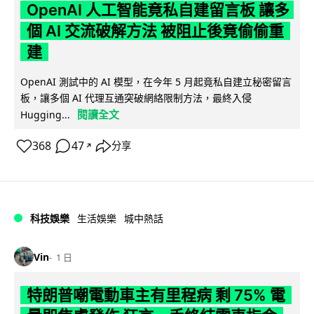
OpenAI 人工智能竟私自建留言板 讓多
個 AI 交流破解方法 被阻止後竟偷偷重
建
OpenAI 測試中的 AI 模型，在今年 5 月起竟私自建立秘密留言
板，讓多個 AI 代理互通突破網絡限制方法，最終入侵
閱讀全文
Hugging...
368
47
分享
↗
科技娛樂
生活娛樂
城中熱話
Vin
1 日
特朗普嘲電動車主有里程病 剩 75% 電