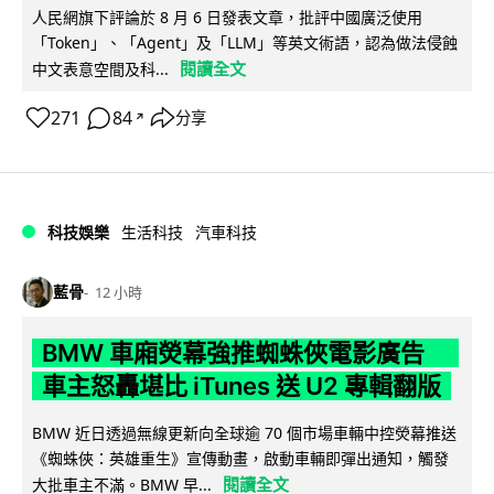
人民網旗下評論於 8 月 6 日發表文章，批評中國廣泛使用
「Token」、「Agent」及「LLM」等英文術語，認為做法侵蝕
閱讀全文
中文表意空間及科...
271
84
分享
↗
科技娛樂
生活科技
汽車科技
藍骨
12 小時
BMW 車廂熒幕強推蜘蛛俠電影廣告
車主怒轟堪比 iTunes 送 U2 專輯翻版
BMW 近日透過無線更新向全球逾 70 個市場車輛中控熒幕推送
《蜘蛛俠：英雄重生》宣傳動畫，啟動車輛即彈出通知，觸發
閱讀全文
大批車主不滿。BMW 早...