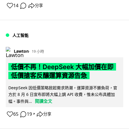
14
分享
人工智能
Lawton
19 小時
低價不再！DeepSeek 大幅加價在即
低價搶客反釀運算資源告急
DeepSeek 因低價策略掀起需求熱潮，運算資源不勝負荷，官
方於 8 月 6 日宣布即將大幅上調 API 收費，惟未公布具體加
閱讀全文
幅。事件與...
65
19
分享
↗