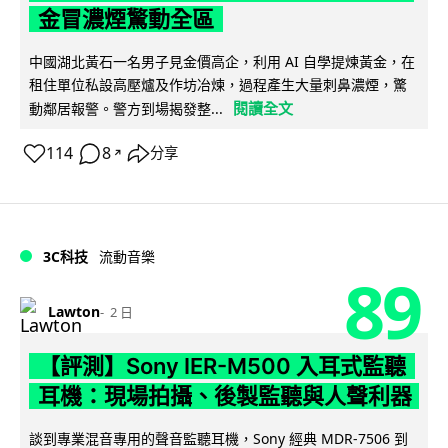
金冒濃煙驚動全區
中國湖北黃石一名男子見金價高企，利用 AI 自學提煉黃金，在
租住單位私設高壓爐及作坊冶煉，過程產生大量刺鼻濃煙，驚
閱讀全文
動鄰居報警。警方到場揭發整...
114
8
分享
↗
3C科技
流動音樂
89
Lawton
2 日
【評測】Sony IER-M500 入耳式監聽
耳機：現場拍攝、後製監聽與人聲利器
談到專業混音專用的聲音監聽耳機，Sony 經典 MDR-7506 到