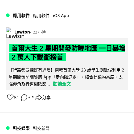
iOS App
應用軟件
應用軟件
Lawton
22 小時
首爾大生 2 星期開發防曬地圖 一日暴增
2 萬人下載衝榜首
【行路都要揀好有遮陰】南韓首爾大學 23 歲學生劉敏俊利用 2
星期開發防曬導航 App「走向陰涼處」，結合建築物高度、太
閱讀全文
陽仰角及行道樹陰影...
81
3
分享
↗
科技娛樂
科技新聞