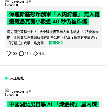
Lawton
2 日
澤連斯基怒斥俄軍「人肉狩獵」 無人機
追殺烏克蘭小販近 40 秒仍被炸傷
烏克蘭克爾松一名 52 歲小販被俄軍無人機追擊近 40 秒後被炸
傷，影片由烏克蘭總統澤連斯基公開。他直斥俄軍對平民進行
閱讀全文
「狩獵式」攻擊，烏克蘭...
133
41
分享
↗
人工智能
Lawton
2 日
中國湖北男自學 AI 「煉金術」 屋內煉