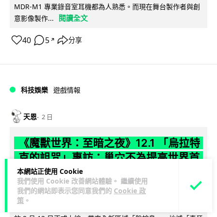
MDR-M1 專業錄音室耳機都為人熟悉。而現在舞台製作者與創
閱讀全文
意影像製作...
40
5
分享
↗
科技娛樂
遊戲情報
天恩
2 日
《魔獸世界：至暗之夜》12.1 「烏拉特
克的詛咒」專訪：巢穴不為提高世界首
領門檻而設 《諸王之眠》縮短約 10 分
本網站正使用 Cookie
我們使用 Cookie 改善網站體驗。 繼續使用
鐘
我們的網站即表示您同意我們的
Cookie 政
策
。
《魔獸世界：至暗之夜》版本更新 12.1「烏拉特克的詛咒」將