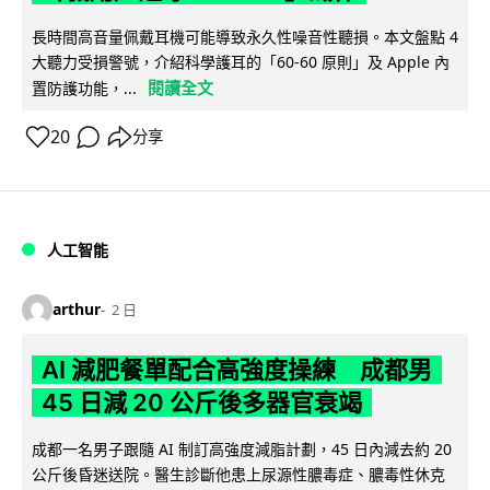
長時間高音量佩戴耳機可能導致永久性噪音性聽損。本文盤點 4
大聽力受損警號，介紹科學護耳的「60-60 原則」及 Apple 內
閱讀全文
置防護功能，...
20
分享
人工智能
arthur
2 日
AI 減肥餐單配合高強度操練 成都男
45 日減 20 公斤後多器官衰竭
成都一名男子跟隨 AI 制訂高強度減脂計劃，45 日內減去約 20
公斤後昏迷送院。醫生診斷他患上尿源性膿毒症、膿毒性休克