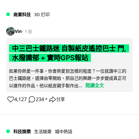
商業科技
3D 打印
Vin
1 日
中三巴士鐵路迷 自製紙皮遙控巴士 門,
水撥識郁 + 實時GPS報站
如果你熱愛一件事，你會熱愛到怎樣的程度？一位就讀中三的
巴士鐵路迷，選擇由零開始，把自己的興趣一步步變成真正可
閱讀全文
以運作的作品。他以紙皮親手製作出...
4,127
234
分享
↗
科技娛樂
生活娛樂
城中熱話