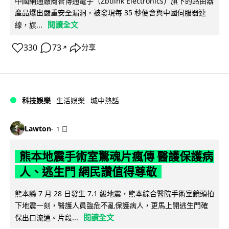
中國網通廠商智博通電子（Zbtlink Electronics）旗下的路由器
產品爆出嚴重安全漏洞，被發現每 35 秒便會與中國伺服器連
閱讀全文
線，旗...
330
73
分享
↗
科技娛樂
生活娛樂
城中熱話
Lawton
1 日
熊本地震手術室驚魂片瘋傳 醫護保護病
人、逃生門 網民讚值得尊敬
熊本縣 7 月 28 日發生 7.1 級地震，熊本綜合醫院手術室鏡頭拍
下地震一刻，醫護人員臨危不亂保護病人，更馬上開逃生門確
閱讀全文
保出口流通。片段...