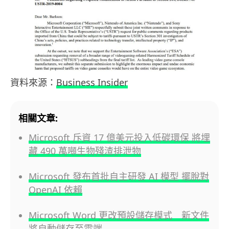
資料來源：
Business Insider
相關文章:
Microsoft 斥資 17 億美元投入低碳環保 將埋
藏 490 萬噸生物殘渣排泄物
Microsoft 發布首批自主研發 AI 模型 擺脫對
OpenAI 依賴
Microsoft Word 更改預設儲存模式 新文件
將自動儲存至雲端