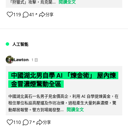
閱讀全文
「狩獵式」攻擊，烏克蘭...
119
41
分享
↗
人工智能
Lawton
1 日
中國湖北男自學 AI 「煉金術」 屋內煉
金冒濃煙驚動全區
中國湖北黃石一名男子見金價高企，利用 AI 自學提煉黃金，在
租住單位私設高壓爐及作坊冶煉，過程產生大量刺鼻濃煙，驚
閱讀全文
動鄰居報警。警方到場揭發整...
110
7
分享
↗