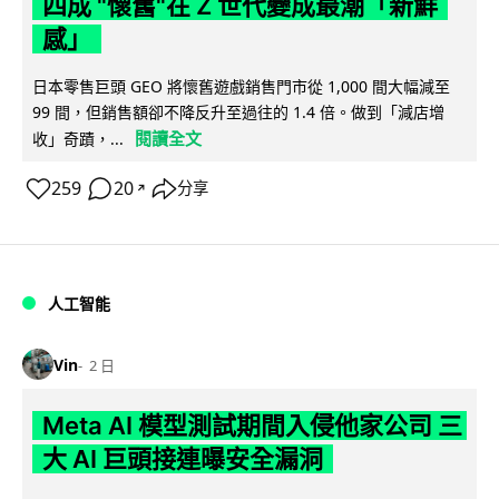
四成 "懷舊"在 Z 世代變成最潮「新鮮
感」
日本零售巨頭 GEO 將懷舊遊戲銷售門市從 1,000 間大幅減至
99 間，但銷售額卻不降反升至過往的 1.4 倍。做到「減店增
閱讀全文
收」奇蹟，...
259
20
分享
↗
人工智能
Vin
2 日
Meta AI 模型測試期間入侵他家公司 三
大 AI 巨頭接連曝安全漏洞