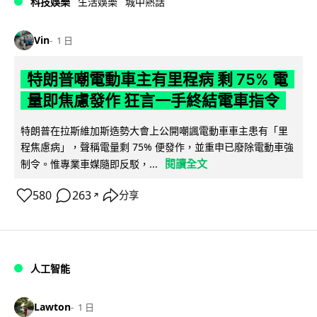
科技娛樂
生活娛樂
城中熱話
Vin
1 日
特朗普嘲電動車主有里程病 剩 75% 電
量即焦慮發作 狂言一手終結電車指令
特朗普在拉斯維加斯造勢大會上公開嘲諷電動車車主患有「里
程焦慮病」，聲稱電量剩 75% 便發作，並重申已廢除電動車強
閱讀全文
制令。惟專業車媒隨即反駁，...
580
263
分享
↗
人工智能
Lawton
1 日