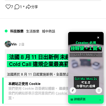
7
1
分享
↗
科技娛樂
生活娛樂
城中熱話
×
Vin
2 日
法國 8 月 11 日出新例 未經同意嚴禁
Cold Call 違規企業最高罰 345 萬
法國將於 8 月 11 日起實施新例，全面禁止企業未經消費者同意
致電推銷，由「opt-out」拒接登記制轉為「opt-in」先徵同意
本網站正使用 Cookie
閱讀全文
機制。違...
我們使用 Cookie 改善網站體驗。 繼續使用
🎵
⛶
我們的網站即表示您同意我們的
Cookie 政
362
27
分享
↗
策
。
📖 詳細評測
→