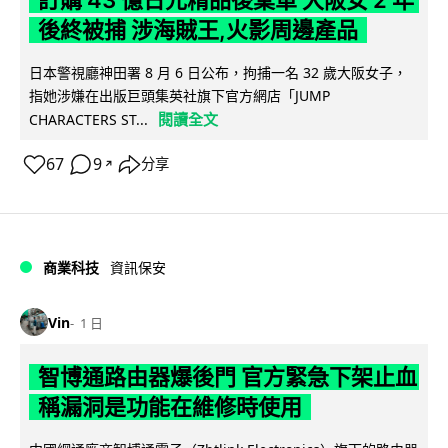
訂購 43 億日元精品後棄單 大阪女 2 年
後終被捕 涉海賊王,火影周邊產品
日本警視廳神田署 8 月 6 日公布，拘捕一名 32 歲大阪女子，
指她涉嫌在出版巨頭集英社旗下官方網店「JUMP
閱讀全文
CHARACTERS ST...
67
9
分享
↗
商業科技
資訊保安
Vin
1 日
智博通路由器爆後門 官方緊急下架止血
稱漏洞是功能在維修時使用