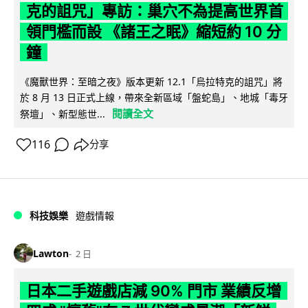
克的詛咒」專訪：巢穴不為提高世界首
領門檻而設 《諸王之眠》縮短約 10 分
鐘
《魔獸世界：至暗之夜》版本更新 12.1「烏拉特克的詛咒」將
於 8 月 13 日正式上線，帶來全新區域「盤蛇島」、地城「毒牙
閱讀全文
祭壇」、新型態世...
116
分享
科技娛樂
遊戲情報
Lawton
2 日
日本二手遊戲店減 90% 門市 業績反增