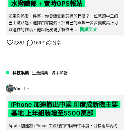
水撥識郁 + 實時GPS報站
如果你熱愛一件事，你會熱愛到怎樣的程度？一位就讀中三的
巴士鐵路迷，選擇由零開始，把自己的興趣一步步變成真正可
閱讀全文
以運作的作品。他以紙皮親手製作出...
2,891
169
分享
↗
科技娛樂
生活娛樂
城中熱話
Vin
1 日
iPhone 加速撤出中國 印度成新機主要
基地 上年組裝增至5500萬部
Apple 加速將 iPhone 生產線由中國轉往印度，目標兩年內將