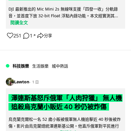
DJI 最新推出的 Mic Mini 2s 無線咪支援「四發一收」分軌錄
音，並首度下放 32-bit Float 浮點內錄功能。本文經實測其...
閱讀全文
251
1
分享
↗
科技娛樂
生活娛樂
城中熱話
Lawton
1 日
澤連斯基怒斥俄軍「人肉狩獵」 無人機
追殺烏克蘭小販近 40 秒仍被炸傷
烏克蘭克爾松一名 52 歲小販被俄軍無人機追擊近 40 秒後被炸
傷，影片由烏克蘭總統澤連斯基公開。他直斥俄軍對平民進行