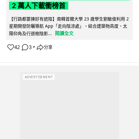
2 萬人下載衝榜首
【行路都要揀好有遮陰】南韓首爾大學 23 歲學生劉敏俊利用 2
星期開發防曬導航 App「走向陰涼處」，結合建築物高度、太
閱讀全文
陽仰角及行道樹陰影...
42
3
分享
↗
ADVERTISEMENT