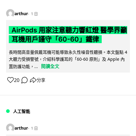
arthur
1 日
AirPods 用家注意聽力響紅燈 醫學界籲
耳機用戶謹守「60-60」鐵律
長時間高音量佩戴耳機可能導致永久性噪音性聽損。本文盤點 4
大聽力受損警號，介紹科學護耳的「60-60 原則」及 Apple 內
閱讀全文
置防護功能，...
20
分享
人工智能
arthur
1 日