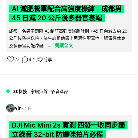
AI 減肥餐單配合高強度操練 成都男
45 日減 20 公斤後多器官衰竭
成都一名男子跟隨 AI 制訂高強度減脂計劃，45 日內減去約 20
公斤後昏迷送院。醫生診斷他患上尿源性膿毒症、膿毒性休克
閱讀全文
及多器官功能障礙。...
22
4
分享
↗
3C科技
家居無線
影音產品
Vin
1 日
DJI Mic Mini 2s 實測 四發一收同步獨
立錄音 32-bit 防爆咪拍片必備