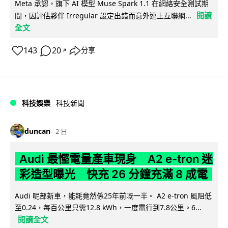
Meta 承認，旗下 AI 模型 Muse Spark 1.1 在網絡安全測試期
閱讀
間，因評估夥伴 Irregular 設定出錯而意外連上互聯網...
全文
143
20
分享
↗
科技娛樂
科技新聞
duncan
2 日
Audi 最慳電量產車現身 A2 e-tron 迷
彩造型曝光 快充 26 分鐘充滿 8 成電
Audi 呢部新車，能耗竟然係25年前嘅一半。 A2 e-tron 風阻低
至0.24，每百公里只需12.8 kWh，一度電行到7.8公里。6...
閱讀全文