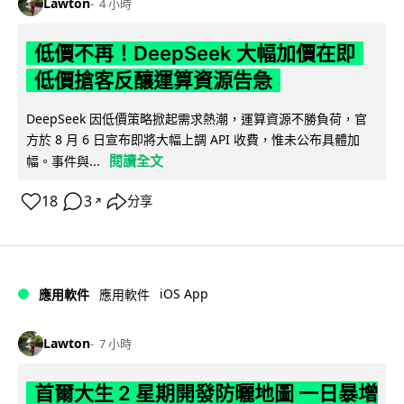
Lawton
4 小時
低價不再！DeepSeek 大幅加價在即
低價搶客反釀運算資源告急
DeepSeek 因低價策略掀起需求熱潮，運算資源不勝負荷，官
方於 8 月 6 日宣布即將大幅上調 API 收費，惟未公布具體加
閱讀全文
幅。事件與...
18
3
分享
↗
iOS App
應用軟件
應用軟件
Lawton
7 小時
首爾大生 2 星期開發防曬地圖 一日暴增