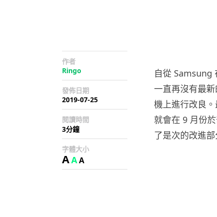
作者
Ringo
自從 Samsun
一直再沒有最新
發佈日期
2019-07-25
機上進行改良。最
就會在 9 月份於
閱讀時間
3分鐘
了是次的改進部
字體大小
A
A
A