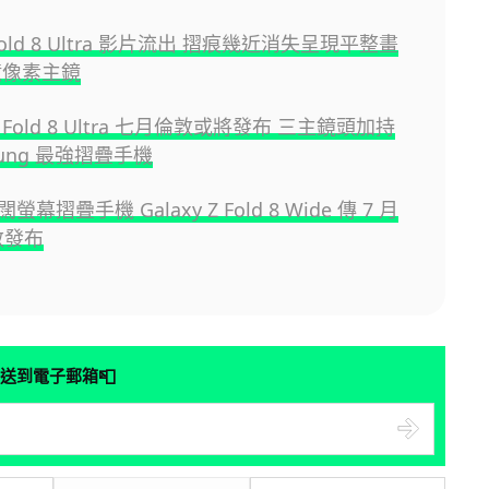
 Fold 8 Ultra 影片流出 摺痕幾近消失呈現平整畫
億像素主鏡
 Z Fold 8 Ultra 七月倫敦或將發布 三主鏡頭加持
sung 最強摺疊手機
幕摺疊手機 Galaxy Z Fold 8 Wide 傳 7 月
敦發布
📮
送到電子郵箱