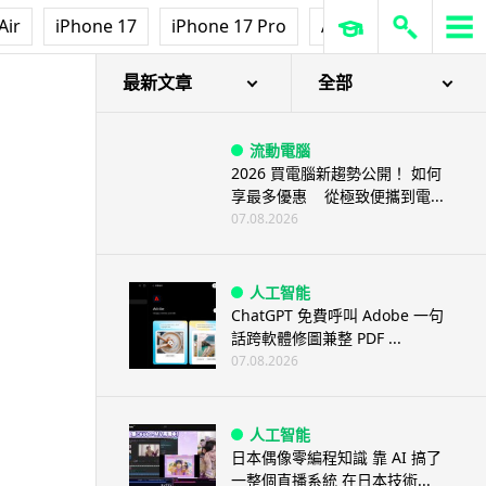
Air
iPhone 17
iPhone 17 Pro
AirPods Pro 3
Ap
最新文章
全部
流動電腦
2026 買電腦新趨勢公開！ 如何
享最多優惠 從極致便攜到電...
07.08.2026
人工智能
ChatGPT 免費呼叫 Adobe 一句
話跨軟體修圖兼整 PDF ...
07.08.2026
人工智能
日本偶像零編程知識 靠 AI 搞了
一整個直播系統 在日本技術...