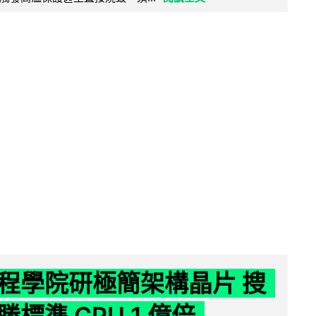
程學院研極簡架構晶片 搜
標準 CPU 1 億倍