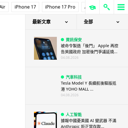
Air
iPhone 17
iPhone 17 Pro
AirPods Pro 3
Ap
最新文章
全部
資訊保安
被命令製造「後門」 Apple 再控
告英國政府 加密後門爭議延燒...
04.08.2026
汽車科技
Tesla Model Y 長續航後驅版抵
港 YOHO MALL ...
04.08.2026
人工智能
據報中國憂美國 AI 變武器 不滿
Anthropic 拒正常存取...