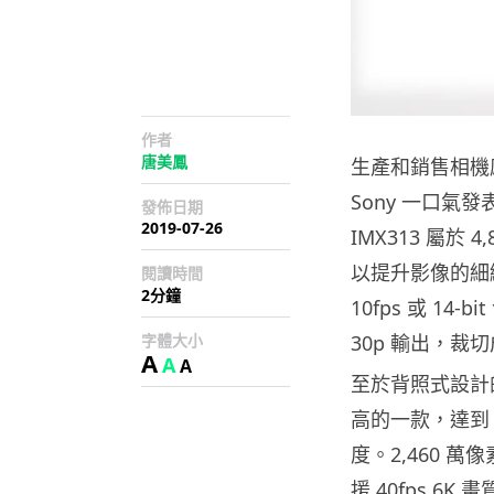
作者
唐美鳳
生產和銷售相機感
Sony 一口氣發
發佈日期
2019-07-26
IMX313 屬於
以提升影像的細緻度
閱讀時間
2分鐘
10fps 或 14-
字體大小
30p 輸出，裁切
A
A
A
至於背照式設計的
高的一款，達到 5
度。2,460 萬
援 40fps 6K 