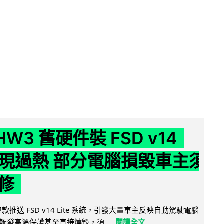
 HW3 舊硬件裝 FSD v14
e 頻現過熱 部分電腦損毀車主須
修
 舊車款推送 FSD v14 Lite 系統，引發大量車主反映自動駕駛電腦
觸發高溫保護甚至直接燒毀，須...
閱讀全文