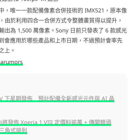
，唯一一款配備像素合併技術的 IMX521，原本像
0 萬，由於利用四合一合併方式令整體畫質得以提升，
的輸出為 1,500 萬像素。Sony 日前只發表了 6 款感光
到會應用於哪些產品和上市日期，不過預計會率先
之上。
harumors
A7 V 下星期發佈 預計配備全新感光元件與 AI 晶
內將發佈 Xperia 1 VIII 定價料逾萬 + 傳聞鏡頭
三角式排列