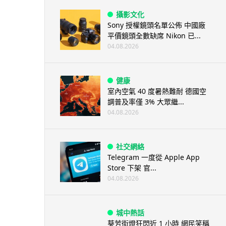
攝影文化
Sony 授權鏡頭名單公佈 中國廠
平價鏡頭全數缺席 Nikon 已...
04.08.2026
健康
室內空氣 40 度暑熱難耐 德國空
調普及率僅 3% 大眾繼...
04.08.2026
社交網絡
Telegram 一度從 Apple App
Store 下架 官...
04.08.2026
城中熱話
葵芳街燈狂閃近 1 小時 網民笑稱