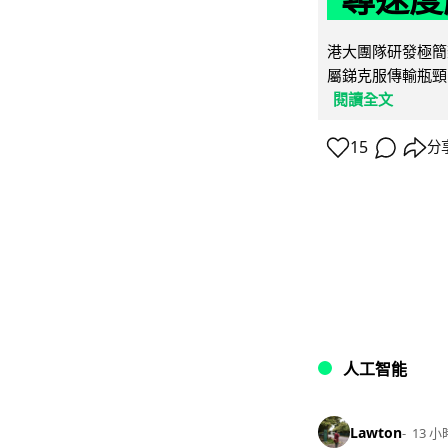
港大團隊研發極簡
屬銻克服傳輸瓶頸
閱讀全文
15
分
人工智能
Lawton
13 小