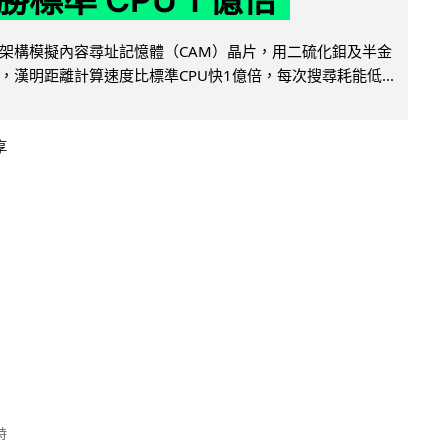
架構模擬內容尋址記憶體（CAM）晶片，用二硫化鉬及半金
，漢明距離計算速度比標準CPU快1億倍，每次搜尋耗能低...
享
時