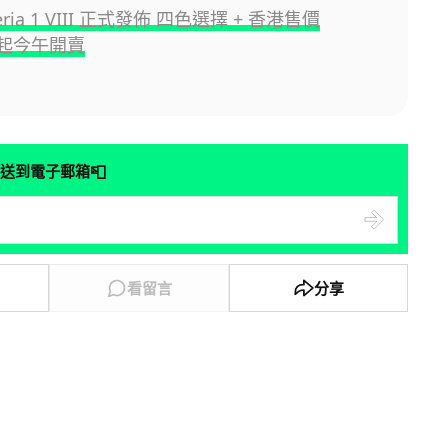
peria 1 VIII 正式發佈 四色選擇 + 香港售價
9 起今午開賣
📮
送到電子郵箱
看留言
分享