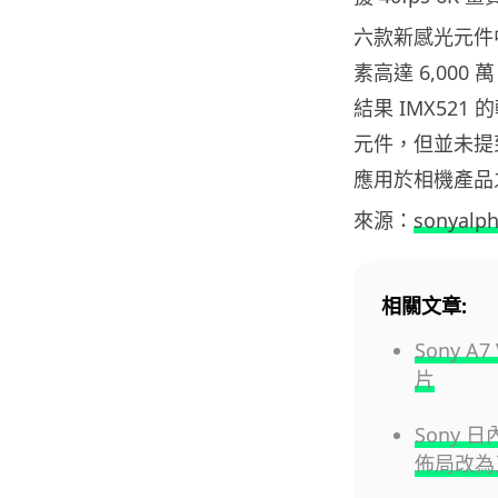
六款新感光元件中
素高達 6,00
結果 IMX521 
元件，但並未提
應用於相機產品
來源：
sonyalp
相關文章:
Sony 
片
Sony 日
佈局改為