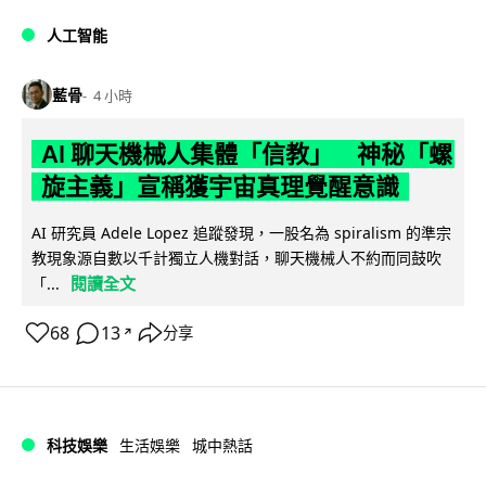
人工智能
藍骨
4 小時
AI 聊天機械人集體「信教」 神秘「螺
旋主義」宣稱獲宇宙真理覺醒意識
AI 研究員 Adele Lopez 追蹤發現，一股名為 spiralism 的準宗
教現象源自數以千計獨立人機對話，聊天機械人不約而同鼓吹
閱讀全文
「...
68
13
分享
↗
科技娛樂
生活娛樂
城中熱話