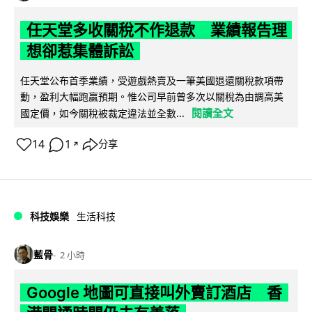
任天堂多收關稅不作退款 業績報告理
想卻惹集體訴訟
任天堂公布首季業績，受遊戲熱賣及一筆美國退還關稅款項帶
動，盈利大幅跑贏預期。惟公司早前曾多次以關稅為由調高美
閱讀全文
國定價，如今關稅被裁定違法並全數...
14
1
分享
↗
科技娛樂
生活科技
藍骨
2 小時
Google 地圖可直接叫外賣訂酒店 香