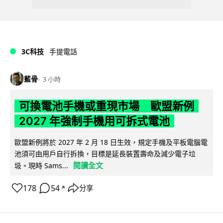
3C科技
手提電話
藍骨
3 小時
可換電池手機或重現市場 歐盟新例
2027 年強制手機用可拆式電池
歐盟新例將於 2027 年 2 月 18 日生效，規定手機及平板電腦電
池須可由用戶自行拆換，目標是延長裝置壽命及減少電子垃
閱讀全文
圾。現時 Sams...
178
54
分享
↗