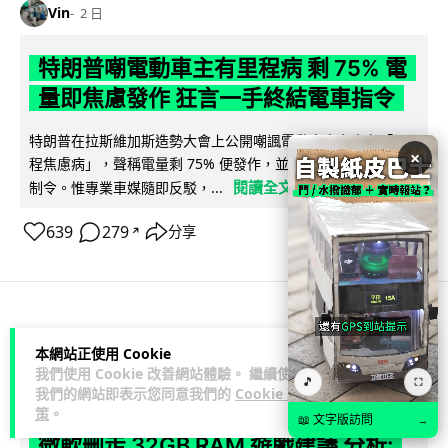
Vin
2 日
特朗普嘲電動車主有里程病 剩 75% 電
量即焦慮發作 狂言一手終結電車指令
特朗普在拉斯維加斯造勢大會上公開嘲諷電動車車主患有「里
×
程焦慮病」，聲稱電量剩 75% 便發作，並重申已廢除電動車強
閱讀全文
制令。惟專業車媒隨即反駁，...
639
279
分享
↗
人工智能
本網站正使用 Cookie
我們使用 Cookie 改善網站體驗。 繼續使用
🎵
⛶
Lawton
2 日
我們的網站即表示您同意我們的
Cookie 政
策
。
📖 文字版訪問
→
微軟刪走 32GB RAM 遊戲建議 分析: