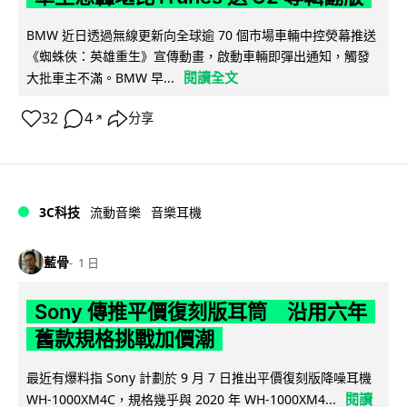
BMW 近日透過無線更新向全球逾 70 個市場車輛中控熒幕推送
《蜘蛛俠：英雄重生》宣傳動畫，啟動車輛即彈出通知，觸發
閱讀全文
大批車主不滿。BMW 早...
32
4
分享
↗
3C科技
流動音樂
音樂耳機
藍骨
1 日
Sony 傳推平價復刻版耳筒 沿用六年
舊款規格挑戰加價潮
最近有爆料指 Sony 計劃於 9 月 7 日推出平價復刻版降噪耳機
閱讀
WH-1000XM4C，規格幾乎與 2020 年 WH-1000XM4...