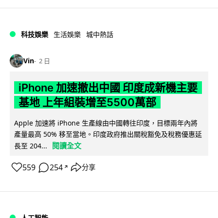
科技娛樂
生活娛樂
城中熱話
Vin
2 日
iPhone 加速撤出中國 印度成新機主要
基地 上年組裝增至5500萬部
Apple 加速將 iPhone 生產線由中國轉往印度，目標兩年內將
產量最高 50% 移至當地。印度政府推出關稅豁免及稅務優惠延
閱讀全文
長至 204...
559
254
分享
↗
人工智能