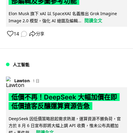
部編輯及多圖參考功能
Elon Musk 旗下 xAI 以 SpaceXAI 名義推出 Grok Imagine
閱讀全文
Image 2.0 模型，強化 AI 繪圖及編輯...
14
分享
人工智能
Lawton
1 日
低價不再！DeepSeek 大幅加價在即
低價搶客反釀運算資源告急
DeepSeek 因低價策略掀起需求熱潮，運算資源不勝負荷，官
方於 8 月 6 日宣布即將大幅上調 API 收費，惟未公布具體加
閱讀全文
幅。事件與...