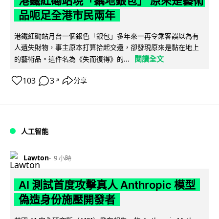
港鐵紅磡站現「黐地銀包」 原來是藝術
品呃足全港市民兩年
港鐵紅磡站月台一個銀色「銀包」多年來一再令乘客誤以為有
人遺失財物，事主原本打算拾起交還，卻發現原來是黏在地上
閱讀全文
的藝術品。這件名為《失而復得》的...
103
3
分享
↗
人工智能
Lawton
9 小時
AI 測試首度攻擊真人 Anthropic 模型
偽造身份施壓開發者