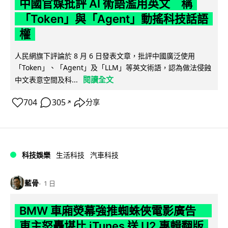
中國官媒批評 AI 術語濫用英文 稱
「Token」與「Agent」動搖科技話語
權
人民網旗下評論於 8 月 6 日發表文章，批評中國廣泛使用
「Token」、「Agent」及「LLM」等英文術語，認為做法侵蝕
閱讀全文
中文表意空間及科...
704
305
分享
↗
科技娛樂
生活科技
汽車科技
藍骨
1 日
BMW 車廂熒幕強推蜘蛛俠電影廣告
車主怒轟堪比 iTunes 送 U2 專輯翻版