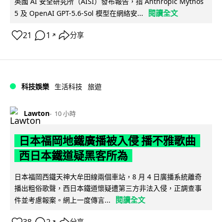
英國 AI 安全研究所（AISI）發布報告，指 Anthropic Mythos
閱讀全文
5 及 OpenAI GPT-5.6-Sol 模型在網絡安...
21
1
分享
↗
科技娛樂
生活科技
旅遊
Lawton
10 小時
日本福岡地鐵廣播被入侵 播不雅歌曲
西日本鐵道疑黑客所為
日本福岡西鐵天神大牟田線兩個車站，8 月 4 日廣播系統離奇
播出粗俗歌聲，西日本鐵道懷疑遭第三方非法入侵，正調查事
閱讀全文
件並考慮報案。網上一度傳言...
分享
↗