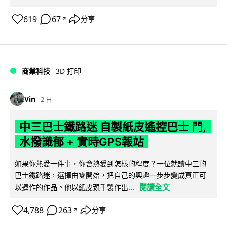
619
67
分享
↗
商業科技
3D 打印
Vin
2 日
中三巴士鐵路迷 自製紙皮遙控巴士 門,
水撥識郁 + 實時GPS報站
如果你熱愛一件事，你會熱愛到怎樣的程度？一位就讀中三的
巴士鐵路迷，選擇由零開始，把自己的興趣一步步變成真正可
閱讀全文
以運作的作品。他以紙皮親手製作出...
4,788
263
分享
↗