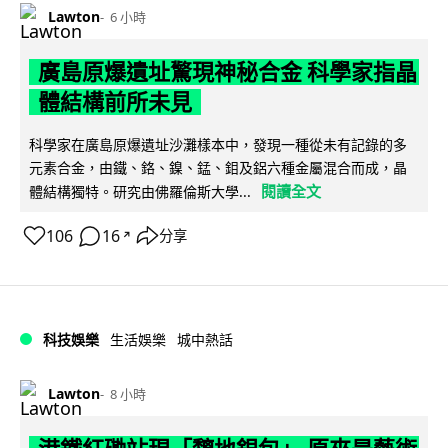
Lawton
6 小時
廣島原爆遺址驚現神秘合金 科學家指晶
體結構前所未見
科學家在廣島原爆遺址沙灘樣本中，發現一種從未有記錄的多
元素合金，由鐵、鉻、鎳、錳、鉬及鋁六種金屬混合而成，晶
閱讀全文
體結構獨特。研究由佛羅倫斯大學...
106
16
分享
↗
科技娛樂
生活娛樂
城中熱話
Lawton
8 小時