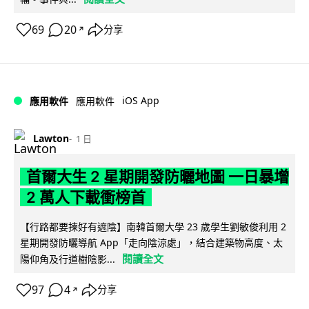
69
20
分享
↗
iOS App
應用軟件
應用軟件
Lawton
1 日
首爾大生 2 星期開發防曬地圖 一日暴增
2 萬人下載衝榜首
【行路都要揀好有遮陰】南韓首爾大學 23 歲學生劉敏俊利用 2
星期開發防曬導航 App「走向陰涼處」，結合建築物高度、太
閱讀全文
陽仰角及行道樹陰影...
97
4
分享
↗