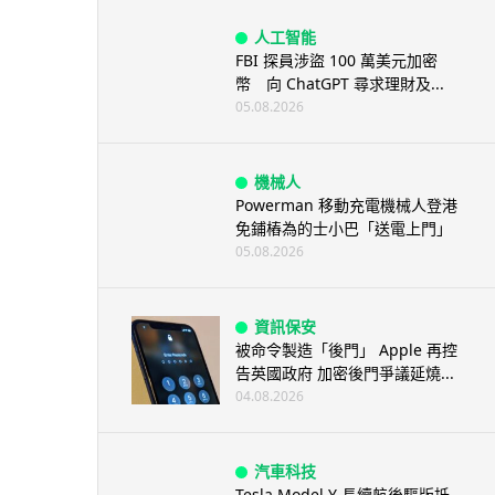
人工智能
FBI 探員涉盜 100 萬美元加密
幣 向 ChatGPT 尋求理財及...
05.08.2026
機械人
Powerman 移動充電機械人登港
免鋪樁為的士小巴「送電上門」
05.08.2026
資訊保安
被命令製造「後門」 Apple 再控
告英國政府 加密後門爭議延燒...
04.08.2026
汽車科技
Tesla Model Y 長續航後驅版抵