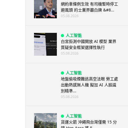
網約車條例生效 有司機暫時停工
避風頭 的士業界籲白牌 &#8...
05.08.2026
人工智能
白宮拒測中國開放 AI 模型 業界
質疑安全框架選擇性執行
05.08.2026
人工智能
地盤偷吸煙難逃高空法眼 勞工處
出動熱感無人機 擬加 AI 人臉識
別精準...
05.08.2026
人工智能
貨運火箭 沖繩飛台灣僅需 15 分
鐘 Hop Aero 將 5...