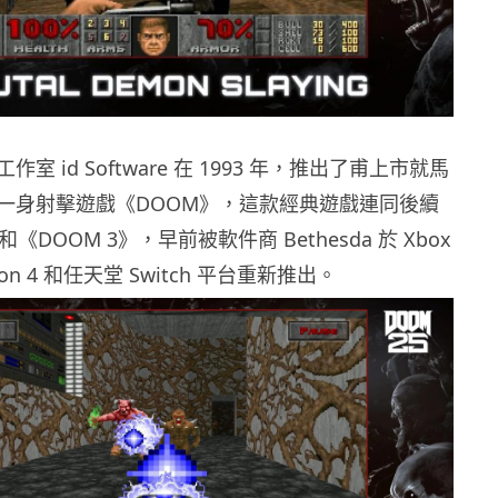
室 id Software 在 1993 年，推出了甫上市就馬
一身射擊遊戲《DOOM》，這款經典遊戲連同後續
和《DOOM 3》，早前被軟件商 Bethesda 於 Xbox
tion 4 和任天堂 Switch 平台重新推出。