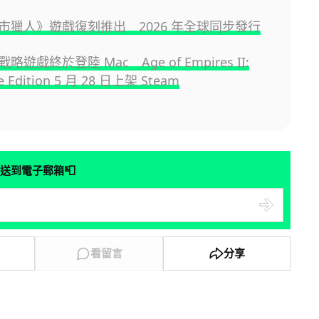
市獵人》遊戲復刻推出 2026 年全球同步發行
遊戲終於登陸 Mac Age of Empires II:
ve Edition 5 月 28 日上架 Steam
📮
送到電子郵箱
看留言
分享