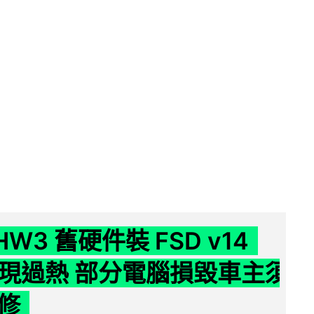
 HW3 舊硬件裝 FSD v14
e 頻現過熱 部分電腦損毀車主須
修