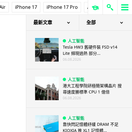
Air
iPhone 17
iPhone 17 Pro
AirPods Pro 3
Ap
最新文章
全部
人工智能
Tesla HW3 舊硬件裝 FSD v14
Lite 頻現過熱 部分...
06.08.2026
人工智能
港大工程學院研極簡架構晶片 搜
尋速度勝標準 CPU 1 億倍
06.08.2026
人工智能
靠快閃記憶體紓緩 DRAM 不足
KIOXIA 推 XL1 記憶體...