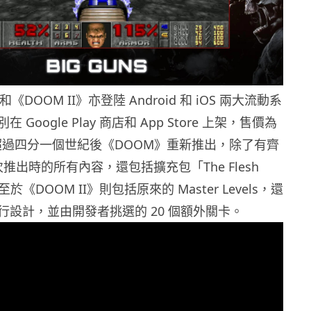
《DOOM II》亦登陸 Android 和 iOS 兩大流動系
Google Play 商店和 App Store 上架，售價為
隔超過四分一個世紀後《DOOM》重新推出，除了有齊
次推出時的所有內容，還包括擴充包「The Flesh
至於《DOOM II》則包括原來的 Master Levels，還
行設計，並由開發者挑選的 20 個額外關卡。