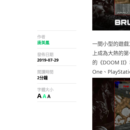
作者
唐美鳳
一間小型的遊戲工作
上成為大熱的第
發佈日期
2019-07-29
的《DOOM II》
One、PlaySta
閱讀時間
2分鐘
字體大小
A
A
A