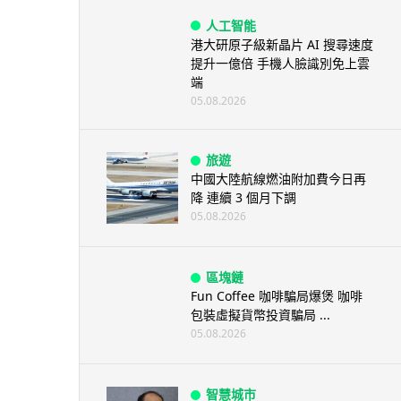
人工智能
港大研原子級新晶片 AI 搜尋速度
提升一億倍 手機人臉識別免上雲
端
05.08.2026
旅遊
中國大陸航線燃油附加費今日再
降 連續 3 個月下調
05.08.2026
區塊鏈
Fun Coffee 咖啡騙局爆煲 咖啡
包裝虛擬貨幣投資騙局 ...
05.08.2026
智慧城市