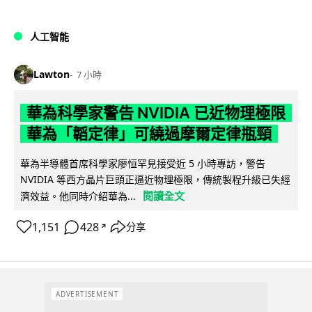
人工智能
Lawton
7 小時
華為科學家警告 NVIDIA 已近物理極限
華為「韜定律」可繞過摩爾定律瓶頸
華為半導體首席科學家廖恒罕見接受近 5 小時專訪，警告
NVIDIA 等西方晶片巨頭正逼近物理極限，傳統製程升級已失經
閱讀全文
濟效益。他同時介紹華為...
1,151
428
分享
↗
ADVERTISEMENT