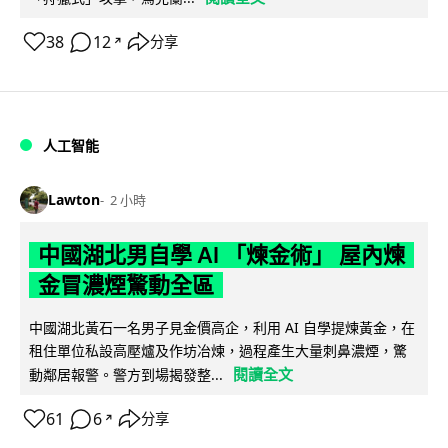
38
12
分享
↗
人工智能
Lawton
2 小時
中國湖北男自學 AI 「煉金術」 屋內煉
金冒濃煙驚動全區
中國湖北黃石一名男子見金價高企，利用 AI 自學提煉黃金，在
租住單位私設高壓爐及作坊冶煉，過程產生大量刺鼻濃煙，驚
閱讀全文
動鄰居報警。警方到場揭發整...
61
6
分享
↗