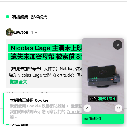
科技娛樂
影視娛樂
Lawton
1 日
×
Nicolas Cage 主演未上映電影 Netflix
遺失未加密母帶 被索償 8.19 億港元
【唔見未加密母帶咁大件事】Netflix 洛杉磯辦公室被竊，未上
映的 Nicolas Cage 電影《Fortitude》母帶亦告失蹤。電影...
閱讀全文
177
10
分享
↗
本網站正使用 Cookie
我們使用 Cookie 改善網站體驗。 繼續使用
🎵
⛶
我們的網站即表示您同意我們的
Cookie 政
策
。
📖 詳細評測
→
人工智能