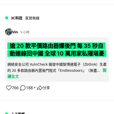
3C科技
家居無線
Vin
9 小時
逾 20 款平價路由器爆後門 每 35 秒自
動連線回中國 全球 10 萬用家私隱堪憂
網絡安全公司 VulnCheck 揭發中國智博通電子（Zbtlink）生產
閱
的 20 多款路由器內置後門程式「Endlessdoors」（無盡...
讀全文
766
188
分享
↗