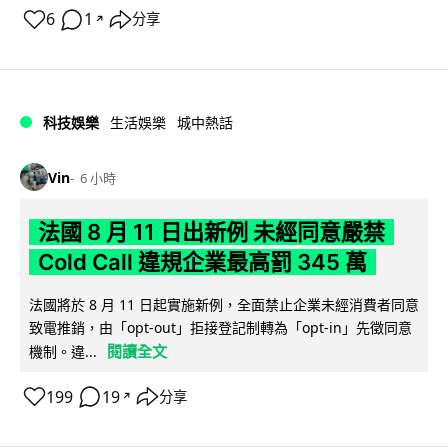
6
1
分享
↗
科技娛樂
生活娛樂
城中熱話
Vin
6 小時
法國 8 月 11 日出新例 未經同意嚴禁
Cold Call 違規企業最高罰 345 萬
法國將於 8 月 11 日起實施新例，全面禁止企業未經消費者同意
致電推銷，由「opt-out」拒接登記制轉為「opt-in」先徵同意
閱讀全文
機制。違...
199
19
分享
↗