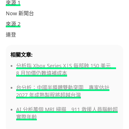
來源 1
Now 新聞台
來源 2
連登
相關文章:
分析指 Xbox Series X|S 每部蝕 150 美元
8 月加價仍難填補成本
台分析：中國半導體雙軌突圍 專家估計
2027 年成熟製程將超越台灣
AI 分析萬個 MRI 掃描 911 救援人員腦齡超
實際年齡