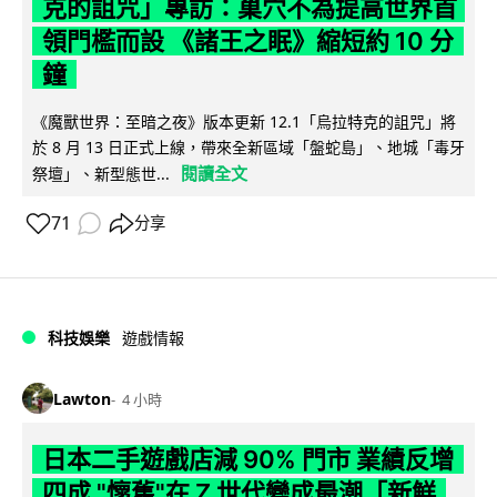
克的詛咒」專訪：巢穴不為提高世界首
領門檻而設 《諸王之眠》縮短約 10 分
鐘
《魔獸世界：至暗之夜》版本更新 12.1「烏拉特克的詛咒」將
於 8 月 13 日正式上線，帶來全新區域「盤蛇島」、地城「毒牙
閱讀全文
祭壇」、新型態世...
71
分享
科技娛樂
遊戲情報
Lawton
4 小時
日本二手遊戲店減 90% 門市 業績反增
四成 "懷舊"在 Z 世代變成最潮「新鮮