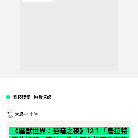
科技娛樂
遊戲情報
天恩
4 小時
《魔獸世界：至暗之夜》12.1 「烏拉特