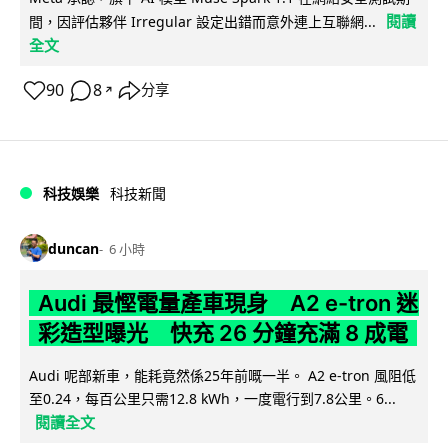
閱讀
間，因評估夥伴 Irregular 設定出錯而意外連上互聯網...
全文
90
8
分享
↗
科技娛樂
科技新聞
duncan
6 小時
Audi 最慳電量產車現身 A2 e-tron 迷
彩造型曝光 快充 26 分鐘充滿 8 成電
Audi 呢部新車，能耗竟然係25年前嘅一半。 A2 e-tron 風阻低
至0.24，每百公里只需12.8 kWh，一度電行到7.8公里。6...
閱讀全文