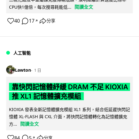
閱讀全文
CPU快1億倍，每次搜尋耗能低...
40
17
分享
↗
人工智能
Lawton
1 日
靠快閃記憶體紓緩 DRAM 不足 KIOXIA
推 XL1 記憶體擴充模組
KIOXIA 發表全新記憶體擴充模組 XL1 系列，結合低延遲快閃記
憶體 XL-FLASH 與 CXL 介面，將快閃記憶體轉化為記憶體擴充
閱讀全文
方...
84
5
分享
↗