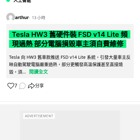
人工智能
arthur
13 小時
Tesla HW3 舊硬件裝 FSD v14 Lite 頻
現過熱 部分電腦損毀車主須自費維修
Tesla 向 HW3 舊車款推送 FSD v14 Lite 系統，引發大量車主反
映自動駕駛電腦嚴重過熱，部分更觸發高溫保護甚至直接燒
閱讀全文
毀，須...
7
分享
ADVERTISEMENT