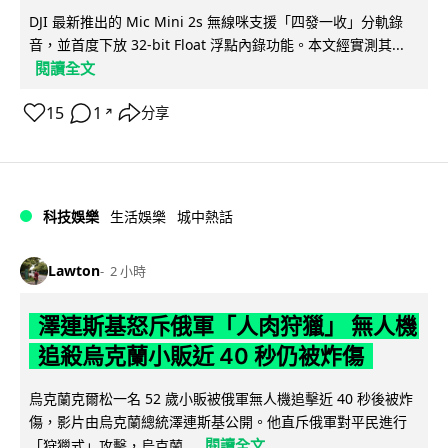
DJI 最新推出的 Mic Mini 2s 無線咪支援「四發一收」分軌錄
音，並首度下放 32-bit Float 浮點內錄功能。本文經實測其...
閱讀全文
15
1
分享
↗
科技娛樂
生活娛樂
城中熱話
Lawton
2 小時
澤連斯基怒斥俄軍「人肉狩獵」 無人機
追殺烏克蘭小販近 40 秒仍被炸傷
烏克蘭克爾松一名 52 歲小販被俄軍無人機追擊近 40 秒後被炸
傷，影片由烏克蘭總統澤連斯基公開。他直斥俄軍對平民進行
閱讀全文
「狩獵式」攻擊，烏克蘭...