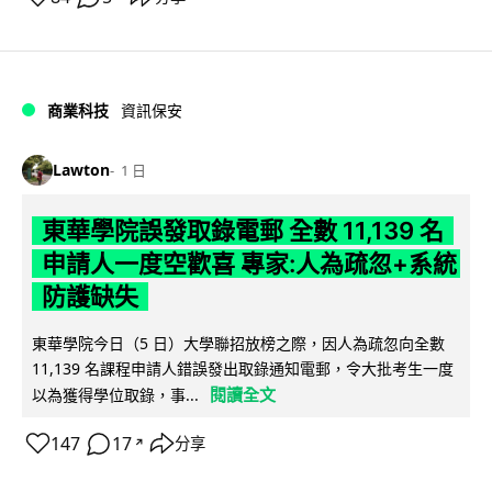
商業科技
資訊保安
Lawton
1 日
東華學院誤發取錄電郵 全數 11,139 名
申請人一度空歡喜 專家:人為疏忽+系統
防護缺失
東華學院今日（5 日）大學聯招放榜之際，因人為疏忽向全數
11,139 名課程申請人錯誤發出取錄通知電郵，令大批考生一度
閱讀全文
以為獲得學位取錄，事...
147
17
分享
↗