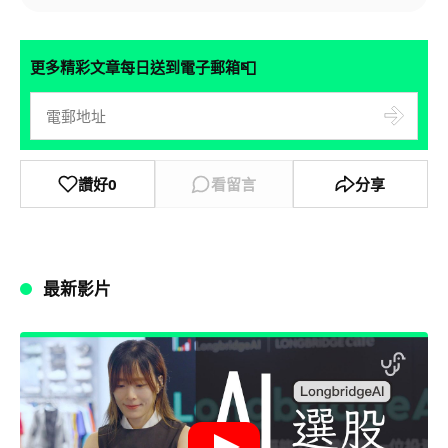
📮
更多精彩文章每日送到電子郵箱
讚好
0
看留言
分享
最新影片