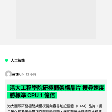
人工智能
arthur
13 小時
港大工程學院研極簡架構晶片 搜尋速度
勝標準 CPU 1 億倍
港大團隊研發極簡架構模擬內容尋址記憶體（CAM）晶片，用
二硫化鉬及半金屬銻克服傳輸瓶頸，漢明距離計算速度比標準