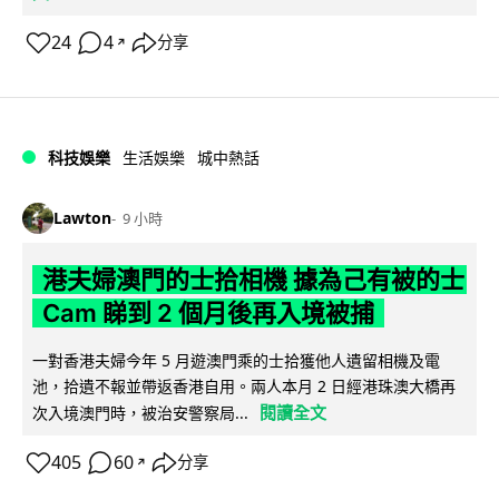
24
4
分享
↗
科技娛樂
生活娛樂
城中熱話
Lawton
9 小時
港夫婦澳門的士拾相機 據為己有被的士
Cam 睇到 2 個月後再入境被捕
一對香港夫婦今年 5 月遊澳門乘的士拾獲他人遺留相機及電
池，拾遺不報並帶返香港自用。兩人本月 2 日經港珠澳大橋再
閱讀全文
次入境澳門時，被治安警察局...
405
60
分享
↗