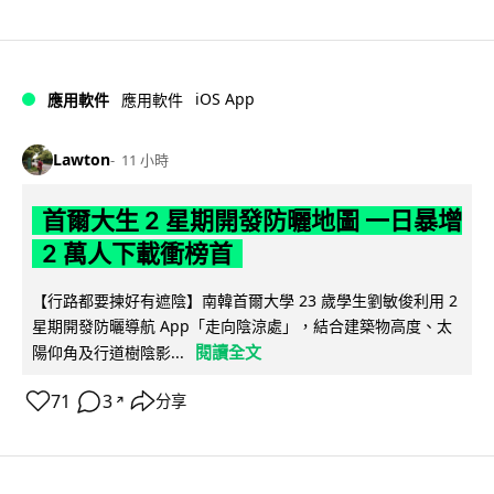
iOS App
應用軟件
應用軟件
Lawton
11 小時
首爾大生 2 星期開發防曬地圖 一日暴增
2 萬人下載衝榜首
【行路都要揀好有遮陰】南韓首爾大學 23 歲學生劉敏俊利用 2
星期開發防曬導航 App「走向陰涼處」，結合建築物高度、太
閱讀全文
陽仰角及行道樹陰影...
71
3
分享
↗