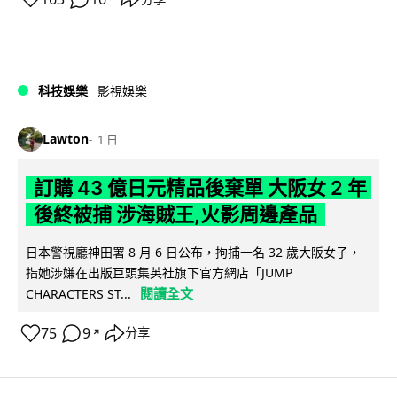
科技娛樂
影視娛樂
Lawton
1 日
訂購 43 億日元精品後棄單 大阪女 2 年
後終被捕 涉海賊王,火影周邊產品
日本警視廳神田署 8 月 6 日公布，拘捕一名 32 歲大阪女子，
指她涉嫌在出版巨頭集英社旗下官方網店「JUMP
閱讀全文
CHARACTERS ST...
75
9
分享
↗