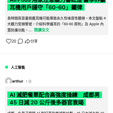
耳機用戶謹守「60-60」鐵律
長時間高音量佩戴耳機可能導致永久性噪音性聽損。本文盤點 4
大聽力受損警號，介紹科學護耳的「60-60 原則」及 Apple 內
閱讀全文
置防護功能，...
20
分享
人工智能
arthur
1 日
AI 減肥餐單配合高強度操練 成都男
45 日減 20 公斤後多器官衰竭