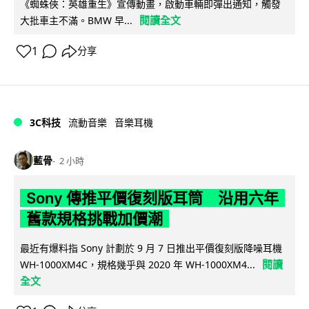
《蜘蛛俠：英雄重生》宣傳動畫，啟動車輛即彈出通知，觸發
閱讀全文
大批車主不滿。BMW 早...
1
分享
3C科技
流動音樂
音樂耳機
藍骨
2 小時
Sony 傳推平價復刻版耳筒 沿用六年
舊款規格挑戰加價潮
最近有爆料指 Sony 計劃於 9 月 7 日推出平價復刻版降噪耳機
閱讀
WH-1000XM4C，規格幾乎與 2020 年 WH-1000XM4...
全文