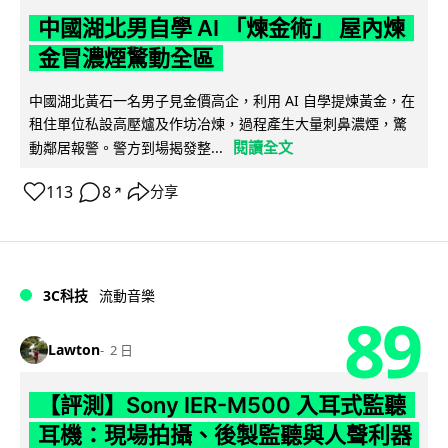
中國湖北男自學 AI 「煉金術」 屋內煉
金冒濃煙驚動全區
中國湖北黃石一名男子見金價高企，利用 AI 自學提煉黃金，在
租住單位私設高壓爐及作坊冶煉，過程產生大量刺鼻濃煙，驚
閱讀全文
動鄰居報警。警方到場揭發整...
113
8
分享
↗
3C科技
流動音樂
89
Lawton
2 日
【評測】Sony IER-M500 入耳式監聽
耳機：現場拍攝、後製監聽與人聲利器