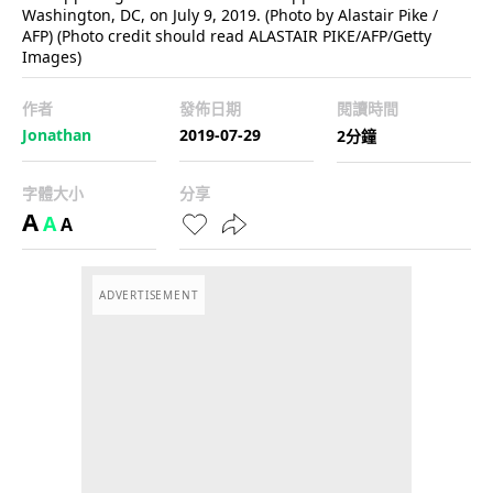
Washington, DC, on July 9, 2019. (Photo by Alastair Pike /
AFP) (Photo credit should read ALASTAIR PIKE/AFP/Getty
Images)
作者
發佈日期
閱讀時間
Jonathan
2019-07-29
2分鐘
字體大小
分享
A
A
A
ADVERTISEMENT