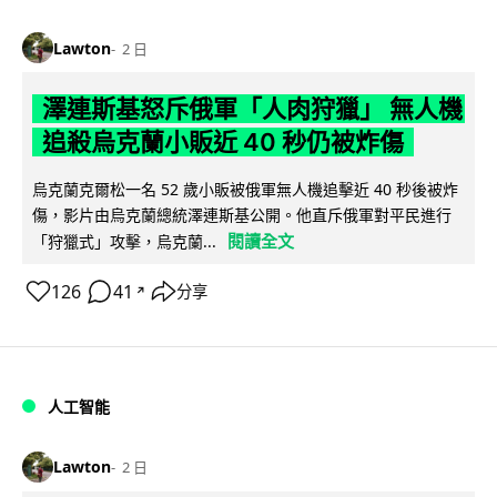
Lawton
2 日
澤連斯基怒斥俄軍「人肉狩獵」 無人機
追殺烏克蘭小販近 40 秒仍被炸傷
烏克蘭克爾松一名 52 歲小販被俄軍無人機追擊近 40 秒後被炸
傷，影片由烏克蘭總統澤連斯基公開。他直斥俄軍對平民進行
閱讀全文
「狩獵式」攻擊，烏克蘭...
126
41
分享
↗
人工智能
Lawton
2 日