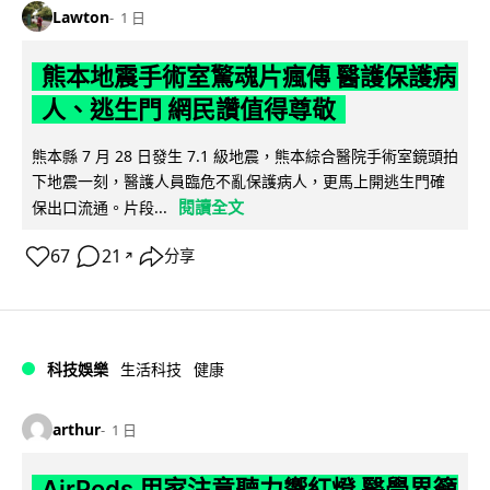
Lawton
1 日
熊本地震手術室驚魂片瘋傳 醫護保護病
人、逃生門 網民讚值得尊敬
熊本縣 7 月 28 日發生 7.1 級地震，熊本綜合醫院手術室鏡頭拍
下地震一刻，醫護人員臨危不亂保護病人，更馬上開逃生門確
閱讀全文
保出口流通。片段...
67
21
分享
↗
科技娛樂
生活科技
健康
arthur
1 日
AirPods 用家注意聽力響紅燈 醫學界籲