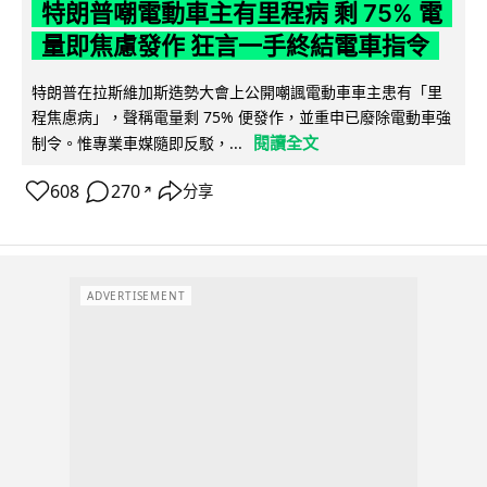
特朗普嘲電動車主有里程病 剩 75% 電
量即焦慮發作 狂言一手終結電車指令
特朗普在拉斯維加斯造勢大會上公開嘲諷電動車車主患有「里
程焦慮病」，聲稱電量剩 75% 便發作，並重申已廢除電動車強
閱讀全文
制令。惟專業車媒隨即反駁，...
608
270
分享
↗
ADVERTISEMENT