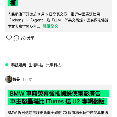
權
人民網旗下評論於 8 月 6 日發表文章，批評中國廣泛使用
「Token」、「Agent」及「LLM」等英文術語，認為做法侵蝕
閱讀全文
中文表意空間及科...
分享
科技娛樂
生活科技
汽車科技
藍骨
1 小時
BMW 車廂熒幕強推蜘蛛俠電影廣告
車主怒轟堪比 iTunes 送 U2 專輯翻版
BMW 近日透過無線更新向全球逾 70 個市場車輛中控熒幕推送