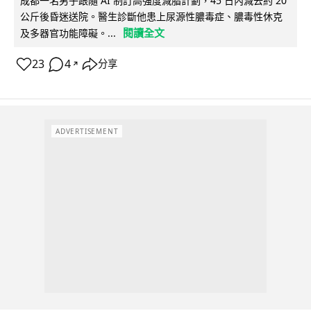
成都一名男子跟隨 AI 制訂高強度減脂計劃，45 日內減去約 20
公斤後昏迷送院。醫生診斷他患上尿源性膿毒症、膿毒性休克
閱讀全文
及多器官功能障礙。...
23
4
分享
↗
ADVERTISEMENT