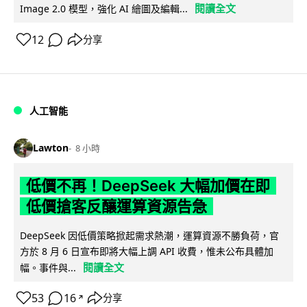
閱讀全文
Image 2.0 模型，強化 AI 繪圖及編輯...
12
分享
人工智能
Lawton
8 小時
低價不再！DeepSeek 大幅加價在即
低價搶客反釀運算資源告急
DeepSeek 因低價策略掀起需求熱潮，運算資源不勝負荷，官
方於 8 月 6 日宣布即將大幅上調 API 收費，惟未公布具體加
閱讀全文
幅。事件與...
53
16
分享
↗