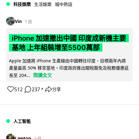
科技娛樂
生活娛樂
城中熱話
Vin
1 日
iPhone 加速撤出中國 印度成新機主要
基地 上年組裝增至5500萬部
Apple 加速將 iPhone 生產線由中國轉往印度，目標兩年內將
產量最高 50% 移至當地。印度政府推出關稅豁免及稅務優惠延
閱讀全文
長至 204...
512
237
分享
↗
人工智能
Lawton
1 日