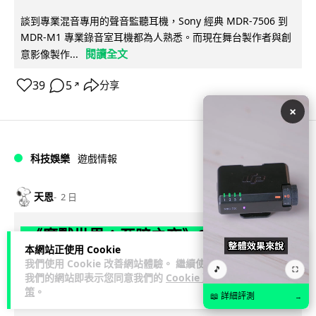
談到專業混音專用的聲音監聽耳機，Sony 經典 MDR-7506 到
MDR-M1 專業錄音室耳機都為人熟悉。而現在舞台製作者與創
閱讀全文
意影像製作...
39
5
分享
↗
×
科技娛樂
遊戲情報
天恩
2 日
《魔獸世界：至暗之夜》12.1 「烏拉特
本網站正使用 Cookie
克的詛咒」專訪：巢穴不為提高世界首
我們使用 Cookie 改善網站體驗。 繼續使用
🎵
⛶
領門檻而設 《諸王之眠》縮短約 10 分
我們的網站即表示您同意我們的
Cookie 政
策
。
鐘
📖 詳細評測
→