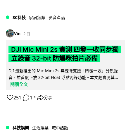
3C科技
家居無線
影音產品
Vin
2 日
DJI Mic Mini 2s 實測 四發一收同步獨
立錄音 32-bit 防爆咪拍片必備
DJI 最新推出的 Mic Mini 2s 無線咪支援「四發一收」分軌錄
音，並首度下放 32-bit Float 浮點內錄功能。本文經實測其...
閱讀全文
251
1
分享
↗
科技娛樂
生活娛樂
城中熱話