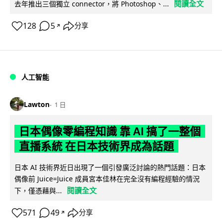
閱讀全文
去年推出三個獨立 connector，將 Photoshop、...
128
5
分享
↗
人工智能
Lawton
1 日
日本偶像零編程知識 靠 AI 搞了一整個
直播系統 在日本技術界成為話題
日本 AI 技術界近日出現了一個引發廣泛討論的熱門話題：日本
偶像前 Juice=Juice 成員宮本佳林在完全沒有編程經驗的情況
閱讀全文
下，僅憑藉與...
571
49
分享
↗