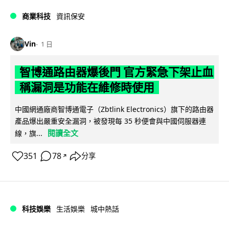
商業科技
資訊保安
Vin
1 日
智博通路由器爆後門 官方緊急下架止血
稱漏洞是功能在維修時使用
中國網通廠商智博通電子（Zbtlink Electronics）旗下的路由器
產品爆出嚴重安全漏洞，被發現每 35 秒便會與中國伺服器連
閱讀全文
線，旗...
351
78
分享
↗
科技娛樂
生活娛樂
城中熱話