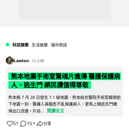
科技娛樂
生活娛樂
城中熱話
Lawton
13 小時
熊本地震手術室驚魂片瘋傳 醫護保護病
人、逃生門 網民讚值得尊敬
熊本縣 7 月 28 日發生 7.1 級地震，熊本綜合醫院手術室鏡頭拍
下地震一刻，醫護人員臨危不亂保護病人，更馬上開逃生門確
閱讀全文
保出口流通。片段...
51
15
分享
↗