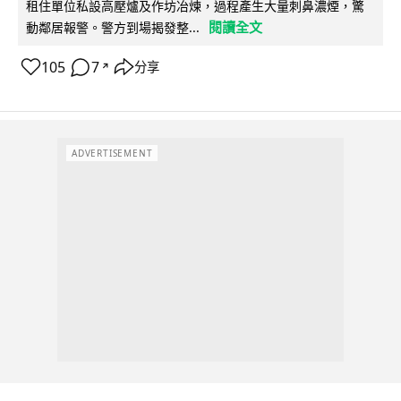
租住單位私設高壓爐及作坊冶煉，過程產生大量刺鼻濃煙，驚
閱讀全文
動鄰居報警。警方到場揭發整...
105
7
分享
↗
ADVERTISEMENT