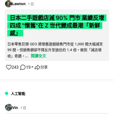
Lawton
1 日
日本二手遊戲店減 90% 門市 業績反增
四成 "懷舊"在 Z 世代變成最潮「新鮮
感」
日本零售巨頭 GEO 將懷舊遊戲銷售門市從 1,000 間大幅減至
99 間，但銷售額卻不降反升至過往的 1.4 倍。做到「減店增
閱讀全文
收」奇蹟，...
243
19
分享
↗
人工智能
Vin
1 日