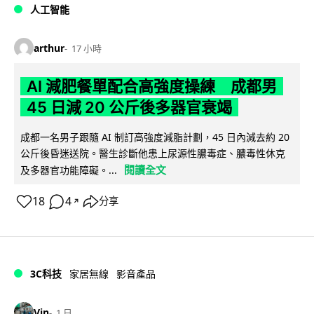
人工智能
arthur
17 小時
AI 減肥餐單配合高強度操練 成都男
45 日減 20 公斤後多器官衰竭
成都一名男子跟隨 AI 制訂高強度減脂計劃，45 日內減去約 20
公斤後昏迷送院。醫生診斷他患上尿源性膿毒症、膿毒性休克
閱讀全文
及多器官功能障礙。...
18
4
分享
↗
3C科技
家居無線
影音產品
Vin
1 日