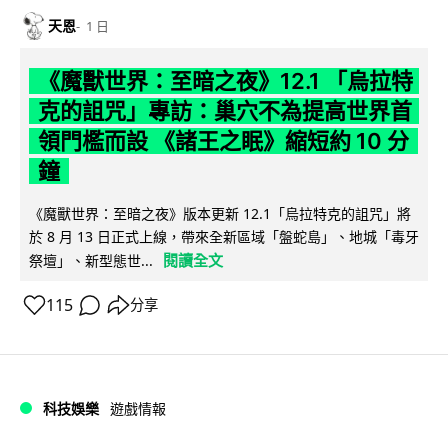
天恩
1 日
《魔獸世界：至暗之夜》12.1 「烏拉特
克的詛咒」專訪：巢穴不為提高世界首
領門檻而設 《諸王之眠》縮短約 10 分
鐘
《魔獸世界：至暗之夜》版本更新 12.1「烏拉特克的詛咒」將
於 8 月 13 日正式上線，帶來全新區域「盤蛇島」、地城「毒牙
閱讀全文
祭壇」、新型態世...
115
分享
科技娛樂
遊戲情報