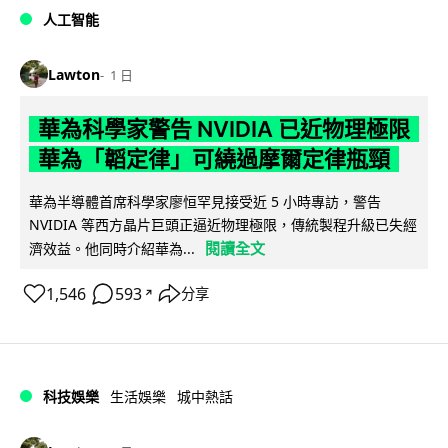
人工智能
Lawton
1 日
華為科學家警告 NVIDIA 已近物理極限
華為「韜定律」可繞過摩爾定律瓶頸
華為半導體首席科學家廖恒罕見接受近 5 小時專訪，警告
NVIDIA 等西方晶片巨頭正逼近物理極限，傳統製程升級已失經
閱讀全文
濟效益。他同時介紹華為...
1,546
593
分享
↗
科技娛樂
生活娛樂
城中熱話