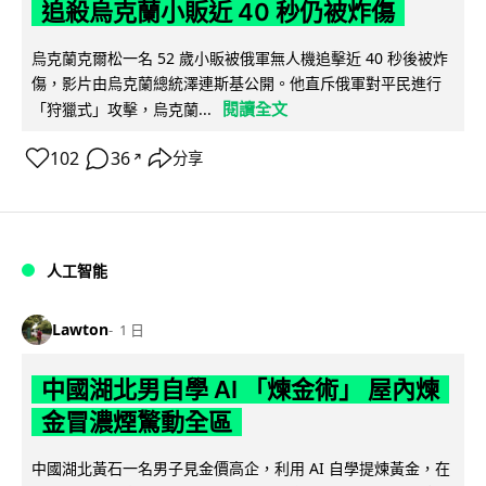
追殺烏克蘭小販近 40 秒仍被炸傷
烏克蘭克爾松一名 52 歲小販被俄軍無人機追擊近 40 秒後被炸
傷，影片由烏克蘭總統澤連斯基公開。他直斥俄軍對平民進行
閱讀全文
「狩獵式」攻擊，烏克蘭...
102
36
分享
↗
人工智能
Lawton
1 日
中國湖北男自學 AI 「煉金術」 屋內煉
金冒濃煙驚動全區
中國湖北黃石一名男子見金價高企，利用 AI 自學提煉黃金，在