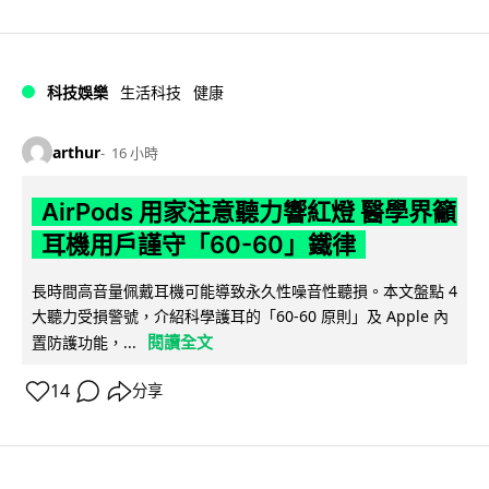
科技娛樂
生活科技
健康
arthur
16 小時
AirPods 用家注意聽力響紅燈 醫學界籲
耳機用戶謹守「60-60」鐵律
長時間高音量佩戴耳機可能導致永久性噪音性聽損。本文盤點 4
大聽力受損警號，介紹科學護耳的「60-60 原則」及 Apple 內
閱讀全文
置防護功能，...
14
分享