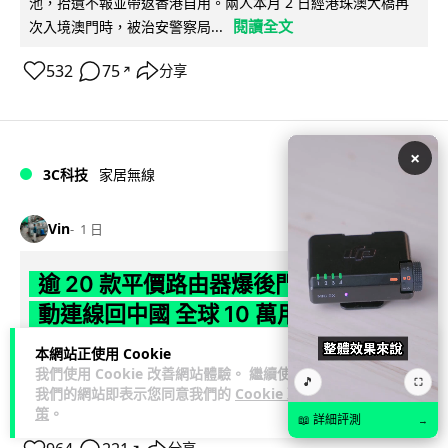
池，拾遺不報並帶返香港自用。兩人本月 2 日經港珠澳大橋再
閱讀全文
次入境澳門時，被治安警察局...
532
75
分享
↗
×
3C科技
家居無線
Vin
1 日
逾 20 款平價路由器爆後門 每 35 秒自
動連線回中國 全球 10 萬用家私隱堪憂
本網站正使用 Cookie
網絡安全公司 VulnCheck 揭發中國智博通電子（Zbtlink）生產
我們使用 Cookie 改善網站體驗。 繼續使用
閱
的 20 多款路由器內置後門程式「Endlessdoors」（無盡...
🎵
⛶
我們的網站即表示您同意我們的
Cookie 政
讀全文
策
。
📖 詳細評測
→