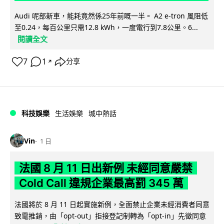
Audi 呢部新車，能耗竟然係25年前嘅一半。 A2 e-tron 風阻低
至0.24，每百公里只需12.8 kWh，一度電行到7.8公里。6...
閱讀全文
7
1
分享
↗
科技娛樂
生活娛樂
城中熱話
Vin
1 日
法國 8 月 11 日出新例 未經同意嚴禁
Cold Call 違規企業最高罰 345 萬
法國將於 8 月 11 日起實施新例，全面禁止企業未經消費者同意
致電推銷，由「opt-out」拒接登記制轉為「opt-in」先徵同意