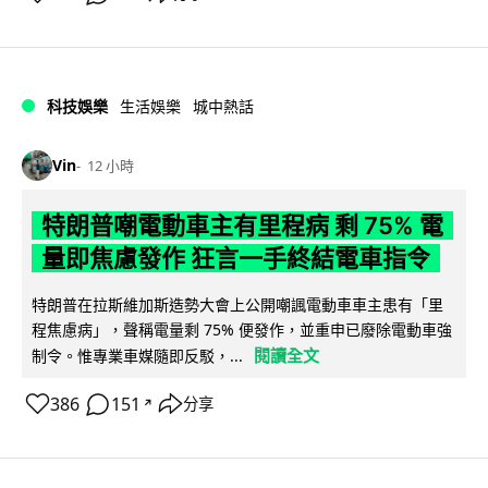
科技娛樂
生活娛樂
城中熱話
Vin
12 小時
特朗普嘲電動車主有里程病 剩 75% 電
量即焦慮發作 狂言一手終結電車指令
特朗普在拉斯維加斯造勢大會上公開嘲諷電動車車主患有「里
程焦慮病」，聲稱電量剩 75% 便發作，並重申已廢除電動車強
閱讀全文
制令。惟專業車媒隨即反駁，...
386
151
分享
↗