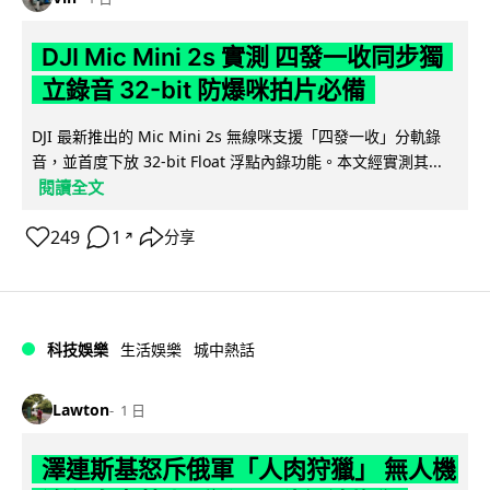
DJI Mic Mini 2s 實測 四發一收同步獨
立錄音 32-bit 防爆咪拍片必備
DJI 最新推出的 Mic Mini 2s 無線咪支援「四發一收」分軌錄
音，並首度下放 32-bit Float 浮點內錄功能。本文經實測其...
閱讀全文
249
1
分享
↗
科技娛樂
生活娛樂
城中熱話
Lawton
1 日
澤連斯基怒斥俄軍「人肉狩獵」 無人機