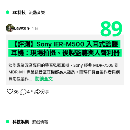
3C科技
流動音樂
89
Lawton
1 日
【評測】Sony IER-M500 入耳式監聽
耳機：現場拍攝、後製監聽與人聲利器
談到專業混音專用的聲音監聽耳機，Sony 經典 MDR-7506 到
MDR-M1 專業錄音室耳機都為人熟悉。而現在舞台製作者與創
閱讀全文
意影像製作...
36
4
分享
↗
科技娛樂
遊戲情報