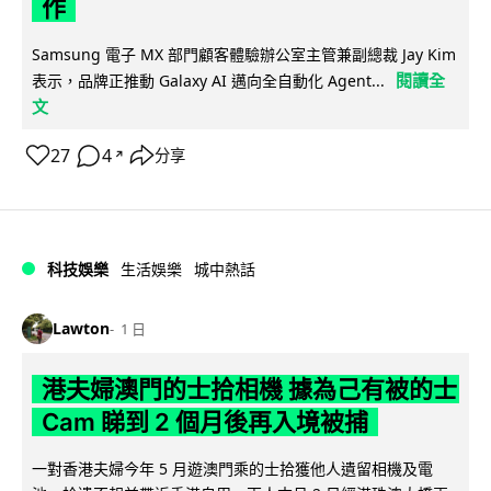
作
Samsung 電子 MX 部門顧客體驗辦公室主管兼副總裁 Jay Kim
閱讀全
表示，品牌正推動 Galaxy AI 邁向全自動化 Agent...
文
27
4
分享
↗
科技娛樂
生活娛樂
城中熱話
Lawton
1 日
港夫婦澳門的士拾相機 據為己有被的士
Cam 睇到 2 個月後再入境被捕
一對香港夫婦今年 5 月遊澳門乘的士拾獲他人遺留相機及電