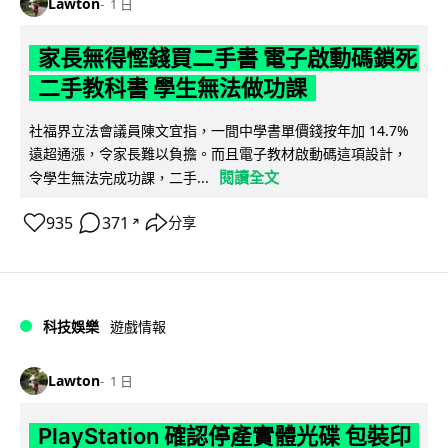
Lawton
1 日
家長無得慳錢買二手書 電子啟動碼鎖死
二手教科書 學生無法做功課
社福界立法會議員陳文宜指，一間中學書單價錢按年加 14.7%
遠超通漲，令家長難以負擔。而且電子教材啟動碼這項設計，
閱讀全文
令學生無法完成功課，二手...
935
371
分享
↗
科技娛樂
遊戲情報
Lawton
1 日
PlayStation 確認停產實體光碟 包裝印