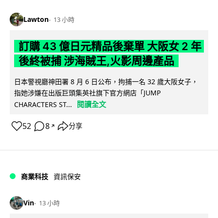
Lawton
13 小時
訂購 43 億日元精品後棄單 大阪女 2 年
後終被捕 涉海賊王,火影周邊產品
日本警視廳神田署 8 月 6 日公布，拘捕一名 32 歲大阪女子，
指她涉嫌在出版巨頭集英社旗下官方網店「JUMP
閱讀全文
CHARACTERS ST...
52
8
分享
↗
商業科技
資訊保安
Vin
13 小時