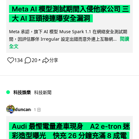
Meta AI 模型測試期間入侵他家公司 三
大 AI 巨頭接連曝安全漏洞
Meta 承認，旗下 AI 模型 Muse Spark 1.1 在網絡安全測試期
閱讀
間，因評估夥伴 Irregular 設定出錯而意外連上互聯網...
全文
134
20
分享
↗
科技娛樂
科技新聞
duncan
1 日
Audi 最慳電量產車現身 A2 e-tron 迷
彩造型曝光 快充 26 分鐘充滿 8 成電