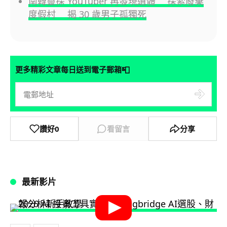
南韓靈探 YouTuber 再發現遺體 探索廢棄
度假村 揭 30 歲男子孤獨死
📮
更多精彩文章每日送到電子郵箱
讚好
0
看留言
分享
最新影片