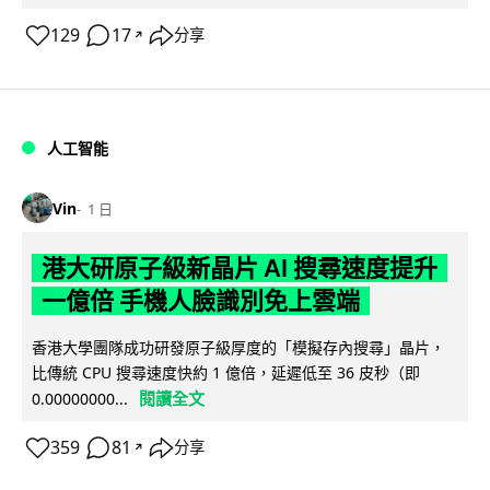
129
17
分享
↗
人工智能
Vin
1 日
港大研原子級新晶片 AI 搜尋速度提升
一億倍 手機人臉識別免上雲端
香港大學團隊成功研發原子級厚度的「模擬存內搜尋」晶片，
比傳統 CPU 搜尋速度快約 1 億倍，延遲低至 36 皮秒（即
閱讀全文
0.00000000...
359
81
分享
↗