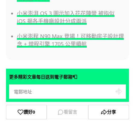
小米澎湃 OS 3 圖示加入花花陣營 被指似
iOS 揭各手機廠設計分成兩派
小米澎程 N90 Max 登場！可移動房子設計理
念 + 增程引擎 1705 公里續航
📮
更多精彩文章每日送到電子郵箱
讚好
0
看留言
分享