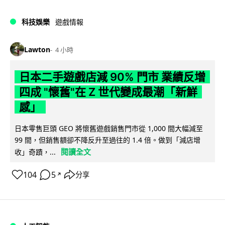
科技娛樂
遊戲情報
Lawton
4 小時
日本二手遊戲店減 90% 門市 業績反增
四成 "懷舊"在 Z 世代變成最潮「新鮮
感」
日本零售巨頭 GEO 將懷舊遊戲銷售門市從 1,000 間大幅減至
99 間，但銷售額卻不降反升至過往的 1.4 倍。做到「減店增
閱讀全文
收」奇蹟，...
104
5
分享
↗