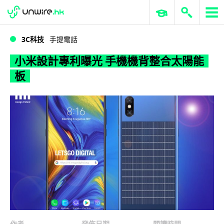
WWDC 2026
GenAI 與雲端科技專區
ERP 與商業 AI
小米設計專利曝光 手機機背整合太陽能板
3C科技
手提電話
小米設計專利曝光 手機機背整合太陽能
板
作者
發佈日期
閱讀時間