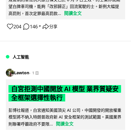
望白牌車司機，能夠「改邪歸正」回流駕駛的士。新例大幅提
閱讀全文
高罰則，首次定罪最高罰款...
204
146
分享
↗
人工智能
Lawton
1 日
白宮拒測中國開放 AI 模型 業界質疑安
全框架選擇性執行
彭博社報道，白宮通知美國頂尖 AI 公司，中國開發的開放權重
模型將不納入特朗普政府新 AI 安全框架的測試範圍。美國業界
閱讀全文
則聯署呼籲政府不要限...