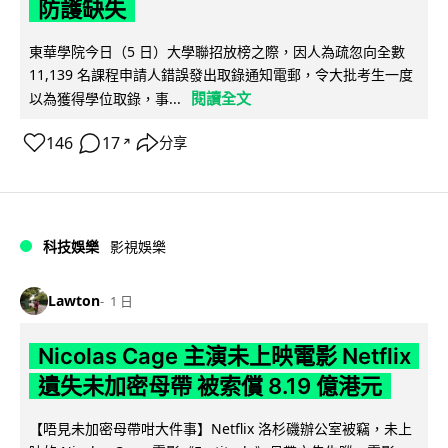
防護缺失
東華學院今日（5 日）大學聯招放榜之際，因人為疏忽向全數
11,139 名課程申請人錯誤發出取錄通知電郵，令大批考生一度
閱讀全文
以為獲得學位取錄，事...
146
17
分享
↗
科技娛樂
影視娛樂
Lawton
1 日
Nicolas Cage 主演未上映電影 Netflix
遺失未加密母帶 被索償 8.19 億港元
【唔見未加密母帶咁大件事】Netflix 洛杉磯辦公室被竊，未上