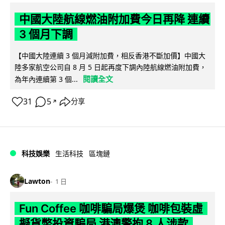
中國大陸航線燃油附加費今日再降 連續
3 個月下調
【中國大陸連續 3 個月減附加費，相反香港不斷加價】中國大
陸多家航空公司自 8 月 5 日起再度下調內陸航線燃油附加費，
閱讀全文
為年內連續第 3 個...
31
5
分享
↗
科技娛樂
生活科技
區塊鏈
Lawton
1 日
Fun Coffee 咖啡騙局爆煲 咖啡包裝虛
擬貨幣投資騙局 港澳警拘 8 人涉款