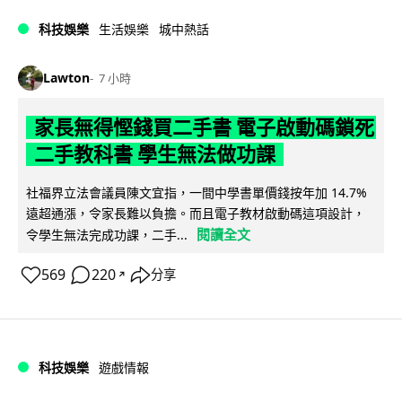
科技娛樂
生活娛樂
城中熱話
Lawton
7 小時
家長無得慳錢買二手書 電子啟動碼鎖死
二手教科書 學生無法做功課
社福界立法會議員陳文宜指，一間中學書單價錢按年加 14.7%
遠超通漲，令家長難以負擔。而且電子教材啟動碼這項設計，
閱讀全文
令學生無法完成功課，二手...
569
220
分享
↗
科技娛樂
遊戲情報