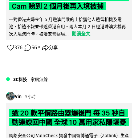
Cam 睇到 2 個月後再入境被捕
一對香港夫婦今年 5 月遊澳門乘的士拾獲他人遺留相機及電
池，拾遺不報並帶返香港自用。兩人本月 2 日經港珠澳大橋再
閱讀全文
次入境澳門時，被治安警察局...
376
56
分享
↗
3C科技
家居無線
Vin
9 小時
逾 20 款平價路由器爆後門 每 35 秒自
動連線回中國 全球 10 萬用家私隱堪憂
網絡安全公司 VulnCheck 揭發中國智博通電子（Zbtlink）生產