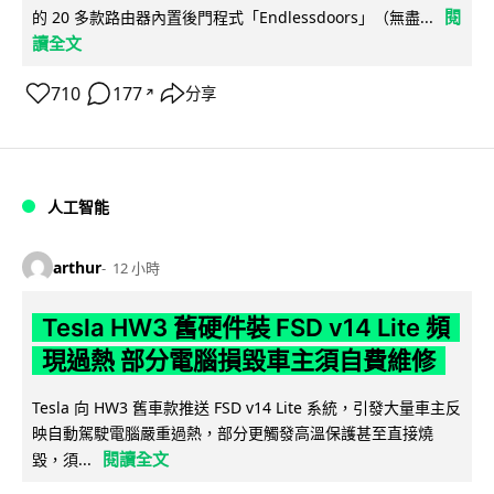
閱
的 20 多款路由器內置後門程式「Endlessdoors」（無盡...
讀全文
710
177
分享
↗
人工智能
arthur
12 小時
Tesla HW3 舊硬件裝 FSD v14 Lite 頻
現過熱 部分電腦損毀車主須自費維修
Tesla 向 HW3 舊車款推送 FSD v14 Lite 系統，引發大量車主反
映自動駕駛電腦嚴重過熱，部分更觸發高溫保護甚至直接燒
閱讀全文
毀，須...