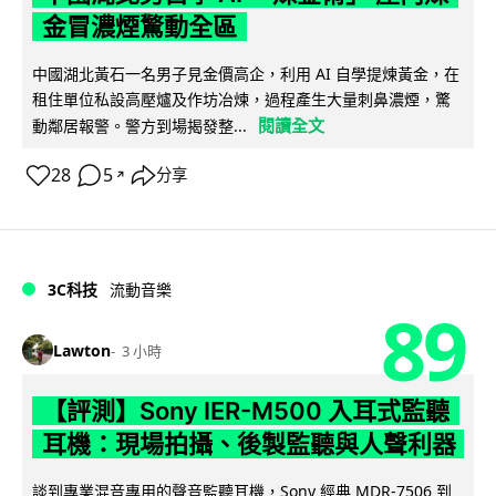
金冒濃煙驚動全區
中國湖北黃石一名男子見金價高企，利用 AI 自學提煉黃金，在
租住單位私設高壓爐及作坊冶煉，過程產生大量刺鼻濃煙，驚
閱讀全文
動鄰居報警。警方到場揭發整...
28
5
分享
↗
3C科技
流動音樂
89
Lawton
3 小時
【評測】Sony IER-M500 入耳式監聽
耳機：現場拍攝、後製監聽與人聲利器
談到專業混音專用的聲音監聽耳機，Sony 經典 MDR-7506 到