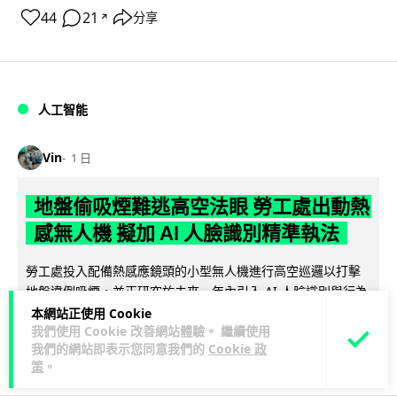
44
21
分享
↗
人工智能
Vin
1 日
地盤偷吸煙難逃高空法眼 勞工處出動熱
感無人機 擬加 AI 人臉識別精準執法
勞工處投入配備熱感應鏡頭的小型無人機進行高空巡邏以打擊
地盤違例吸煙，並正研究於未來一年內引入 AI 人臉識別與行為
閱讀全文
分析功能，結合三大技術進一...
本網站正使用 Cookie
我們使用 Cookie 改善網站體驗。 繼續使用
我們的網站即表示您同意我們的
Cookie 政
246
55
分享
↗
策
。