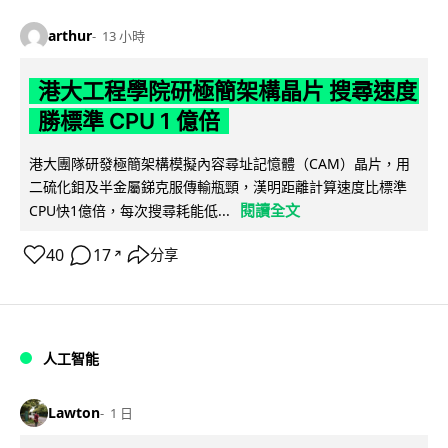
arthur
13 小時
港大工程學院研極簡架構晶片 搜尋速度
勝標準 CPU 1 億倍
港大團隊研發極簡架構模擬內容尋址記憶體（CAM）晶片，用
二硫化鉬及半金屬銻克服傳輸瓶頸，漢明距離計算速度比標準
閱讀全文
CPU快1億倍，每次搜尋耗能低...
40
17
分享
↗
人工智能
Lawton
1 日