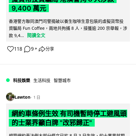
9,400 萬元
香港警方聯同澳門司警搗破以養生咖啡生意包裝的虛擬貨幣投
資騙局 Fun Coffee，兩地共拘捕 8 人，接獲逾 200 宗舉報，涉
閱讀全文
款 9,4...
118
9
分享
↗
科技娛樂
生活科技
智慧城市
Lawton
1 日
網約車條例生效 有司機暫時停工避風頭
的士業界籲白牌 "改邪歸正"
規管網約車法例大部分條文已於 8 月 3 日生效，的士業界就期