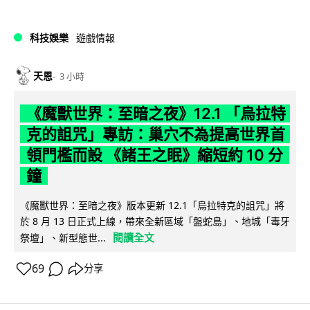
科技娛樂
遊戲情報
天恩
3 小時
《魔獸世界：至暗之夜》12.1 「烏拉特
克的詛咒」專訪：巢穴不為提高世界首
領門檻而設 《諸王之眠》縮短約 10 分
鐘
《魔獸世界：至暗之夜》版本更新 12.1「烏拉特克的詛咒」將
於 8 月 13 日正式上線，帶來全新區域「盤蛇島」、地城「毒牙
閱讀全文
祭壇」、新型態世...
69
分享