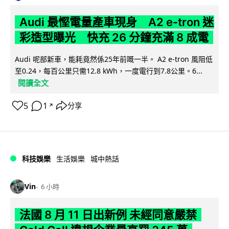
Audi 最慳電量產車現身 A2 e-tron 迷
彩造型曝光 快充 26 分鐘充滿 8 成電
Audi 呢部新車，能耗竟然係25年前嘅一半。 A2 e-tron 風阻低
至0.24，每百公里只需12.8 kWh，一度電行到7.8公里。6...
閱讀全文
5
1
分享
↗
科技娛樂
生活娛樂
城中熱話
Vin
6 小時
法國 8 月 11 日出新例 未經同意嚴禁