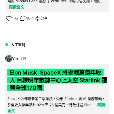
映的 Nicolas Cage 電影《Fortitude》母帶亦告失蹤。電影...
閱讀全文
172
10
分享
↗
人工智能
Vin
1 日
Elon Musk: SpaceX 將挑戰萬億年收
入 目標明年數據中心上太空 Starlink 覆
蓋全球170國
SpaceX 公佈最新第二季業績，受惠 Starlink 與 AI 業務帶動，
閱讀
季度收入按年飆升 92% 至 78 億美元。行政總裁 Elon...
全文