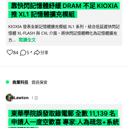
靠快閃記憶體紓緩 DRAM 不足 KIOXIA
推 XL1 記憶體擴充模組
KIOXIA 發表全新記憶體擴充模組 XL1 系列，結合低延遲快閃記
憶體 XL-FLASH 與 CXL 介面，將快閃記憶體轉化為記憶體擴充
閱讀全文
方...
84
5
分享
↗
商業科技
資訊保安
Lawton
1 日
東華學院誤發取錄電郵 全數 11,139 名
申請人一度空歡喜 專家:人為疏忽+系統