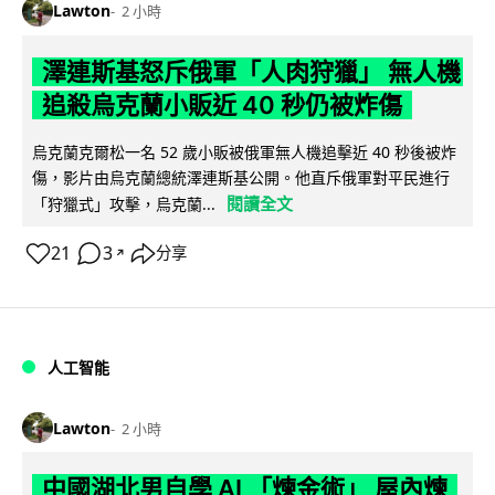
Lawton
2 小時
澤連斯基怒斥俄軍「人肉狩獵」 無人機
追殺烏克蘭小販近 40 秒仍被炸傷
烏克蘭克爾松一名 52 歲小販被俄軍無人機追擊近 40 秒後被炸
傷，影片由烏克蘭總統澤連斯基公開。他直斥俄軍對平民進行
閱讀全文
「狩獵式」攻擊，烏克蘭...
21
3
分享
↗
人工智能
Lawton
2 小時
中國湖北男自學 AI 「煉金術」 屋內煉