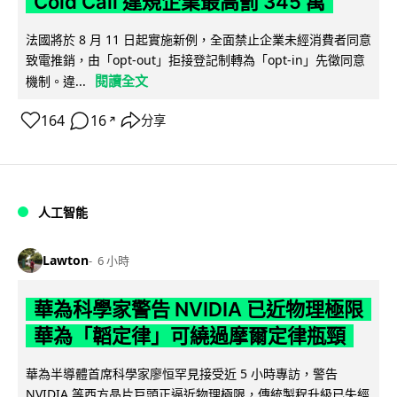
Cold Call 違規企業最高罰 345 萬
法國將於 8 月 11 日起實施新例，全面禁止企業未經消費者同意
致電推銷，由「opt-out」拒接登記制轉為「opt-in」先徵同意
閱讀全文
機制。違...
164
16
分享
↗
人工智能
Lawton
6 小時
華為科學家警告 NVIDIA 已近物理極限
華為「韜定律」可繞過摩爾定律瓶頸
華為半導體首席科學家廖恒罕見接受近 5 小時專訪，警告
NVIDIA 等西方晶片巨頭正逼近物理極限，傳統製程升級已失經