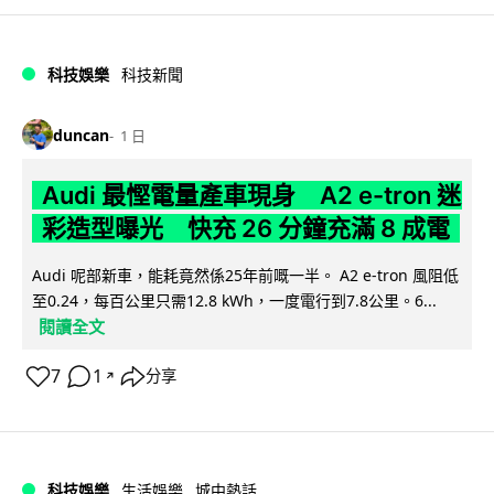
科技娛樂
科技新聞
duncan
1 日
Audi 最慳電量產車現身 A2 e-tron 迷
彩造型曝光 快充 26 分鐘充滿 8 成電
Audi 呢部新車，能耗竟然係25年前嘅一半。 A2 e-tron 風阻低
至0.24，每百公里只需12.8 kWh，一度電行到7.8公里。6...
閱讀全文
7
1
分享
↗
科技娛樂
生活娛樂
城中熱話