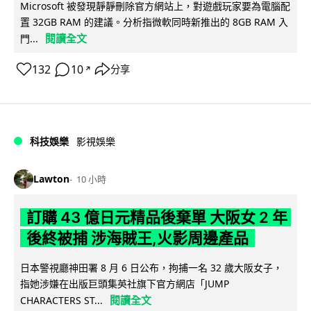
Microsoft 被發現靜靜刪除官方網站上，對遊戲玩家要為電腦配
置 32GB RAM 的建議。分析指微軟同時新推出的 8GB RAM 入
閱讀全文
門...
132
10
分享
↗
科技娛樂
影視娛樂
Lawton
10 小時
訂購 43 億日元精品後棄單 大阪女 2 年
後終被捕 涉海賊王,火影周邊產品
日本警視廳神田署 8 月 6 日公布，拘捕一名 32 歲大阪女子，
指她涉嫌在出版巨頭集英社旗下官方網店「JUMP
閱讀全文
CHARACTERS ST...