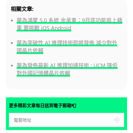
相關文章:
華為鴻蒙 5.0 系統 余承東：9月底功能追上蘋
果 要挑戰 iOS Android
華為突破性 AI 推理技術即將發佈 減少對外
國晶片依賴
華為發佈最新 AI 推理加速技術 : UCM 降低
對外國記憶體晶片依賴
📮
更多精彩文章每日送到電子郵箱