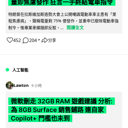
量即焦慮發作 狂言一手終結電車指令
特朗普在拉斯維加斯造勢大會上公開嘲諷電動車車主患有「里
程焦慮病」，聲稱電量剩 75% 便發作，並重申已廢除電動車強
閱讀全文
制令。惟專業車媒隨即反駁，...
452
204
分享
↗
人工智能
Lawton
9 小時
微軟刪走 32GB RAM 遊戲建議 分析:
為 8GB Surface 銷售鋪路 連自家
Copilot+ 門檻也未到