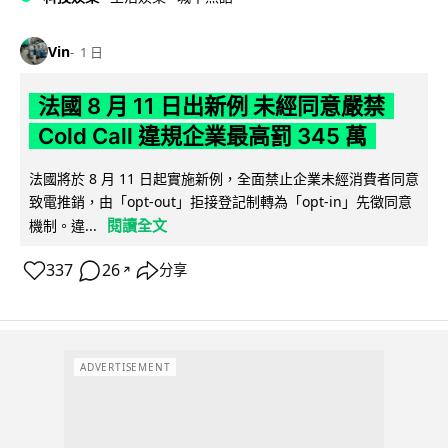
Vin
1 日
法國 8 月 11 日出新例 未經同意嚴禁
Cold Call 違規企業最高罰 345 萬
法國將於 8 月 11 日起實施新例，全面禁止企業未經消費者同意
致電推銷，由「opt-out」拒接登記制轉為「opt-in」先徵同意
閱讀全文
機制。違...
337
26
分享
↗
ADVERTISEMENT