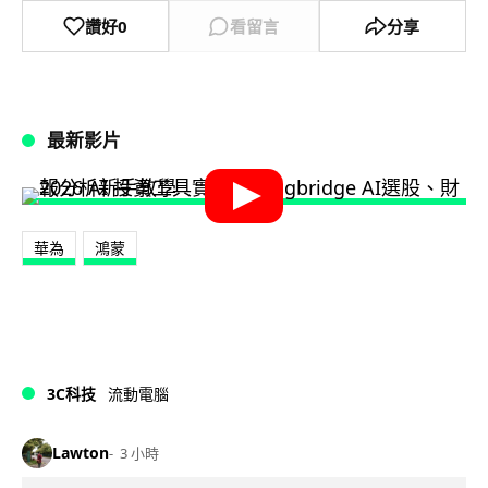
讚好
0
看留言
分享
最新影片
華為
鴻蒙
3C科技
流動電腦
Lawton
3 小時