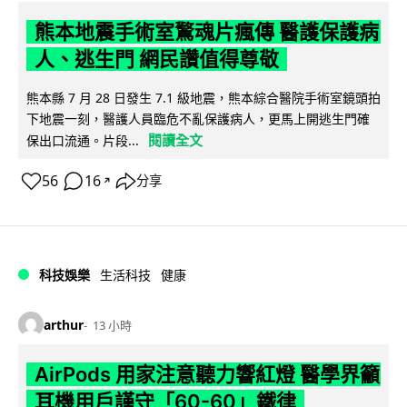
熊本地震手術室驚魂片瘋傳 醫護保護病
人、逃生門 網民讚值得尊敬
熊本縣 7 月 28 日發生 7.1 級地震，熊本綜合醫院手術室鏡頭拍
下地震一刻，醫護人員臨危不亂保護病人，更馬上開逃生門確
閱讀全文
保出口流通。片段...
56
16
分享
↗
科技娛樂
生活科技
健康
arthur
13 小時
AirPods 用家注意聽力響紅燈 醫學界籲
耳機用戶謹守「60-60」鐵律