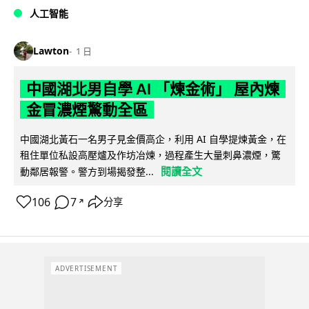
人工智能
Lawton
1 日
中國湖北男自學 AI 「煉金術」 屋內煉
金冒濃煙驚動全區
中國湖北黃石一名男子見金價高企，利用 AI 自學提煉黃金，在
租住單位私設高壓爐及作坊冶煉，過程產生大量刺鼻濃煙，驚
閱讀全文
動鄰居報警。警方到場揭發整...
106
7
分享
↗
ADVERTISEMENT