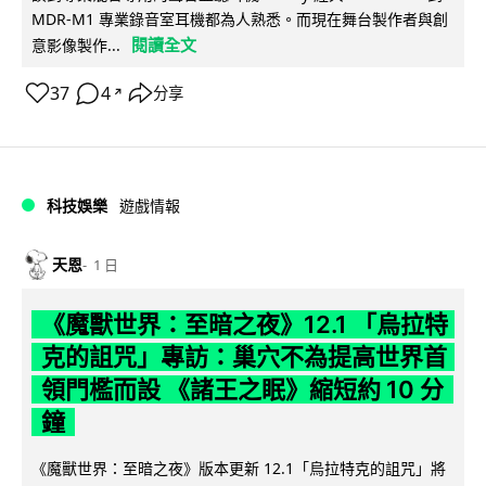
MDR-M1 專業錄音室耳機都為人熟悉。而現在舞台製作者與創
閱讀全文
意影像製作...
37
4
分享
↗
科技娛樂
遊戲情報
天恩
1 日
《魔獸世界：至暗之夜》12.1 「烏拉特
克的詛咒」專訪：巢穴不為提高世界首
領門檻而設 《諸王之眠》縮短約 10 分
鐘
《魔獸世界：至暗之夜》版本更新 12.1「烏拉特克的詛咒」將