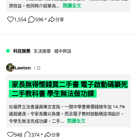
閱讀全文
濟效益。他同時介紹華為...
1,554
596
分享
↗
科技娛樂
生活娛樂
城中熱話
Lawton
1 日
家長無得慳錢買二手書 電子啟動碼鎖死
二手教科書 學生無法做功課
社福界立法會議員陳文宜指，一間中學書單價錢按年加 14.7%
遠超通漲，令家長難以負擔。而且電子教材啟動碼這項設計，
閱讀全文
令學生無法完成功課，二手...
948
374
分享
↗