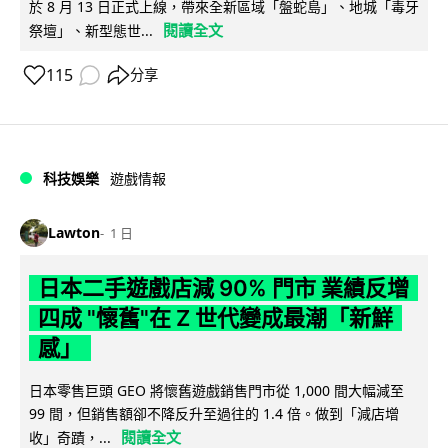
於 8 月 13 日正式上線，帶來全新區域「盤蛇島」、地城「毒牙
閱讀全文
祭壇」、新型態世...
115
分享
科技娛樂
遊戲情報
Lawton
1 日
日本二手遊戲店減 90% 門市 業績反增
四成 "懷舊"在 Z 世代變成最潮「新鮮
感」
日本零售巨頭 GEO 將懷舊遊戲銷售門市從 1,000 間大幅減至
99 間，但銷售額卻不降反升至過往的 1.4 倍。做到「減店增
閱讀全文
收」奇蹟，...