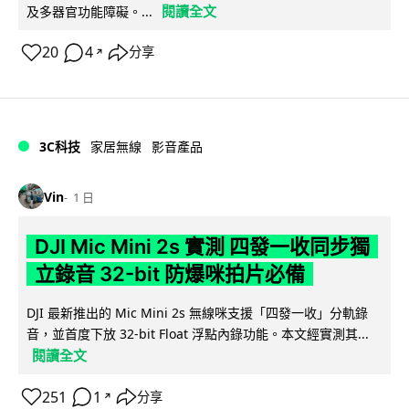
閱讀全文
及多器官功能障礙。...
20
4
分享
↗
3C科技
家居無線
影音產品
Vin
1 日
DJI Mic Mini 2s 實測 四發一收同步獨
立錄音 32-bit 防爆咪拍片必備
DJI 最新推出的 Mic Mini 2s 無線咪支援「四發一收」分軌錄
音，並首度下放 32-bit Float 浮點內錄功能。本文經實測其...
閱讀全文
251
1
分享
↗