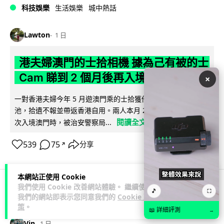
科技娛樂
生活娛樂
城中熱話
Lawton
1 日
港夫婦澳門的士拾相機 據為己有被的士
Cam 睇到 2 個月後再入境被捕
×
一對香港夫婦今年 5 月遊澳門乘的士拾獲他人遺留相機及電
池，拾遺不報並帶返香港自用。兩人本月 2 日經港珠澳大橋再
閱讀全文
次入境澳門時，被治安警察局...
539
75
分享
↗
本網站正使用 Cookie
我們使用 Cookie 改善網站體驗。 繼續使用
🎵
⛶
3C科技
家居無線
我們的網站即表示您同意我們的
Cookie 政
策
。
📖 詳細評測
→
Vin
1 日