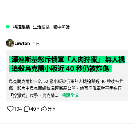
科技娛樂
生活娛樂
城中熱話
Lawton
1 日
澤連斯基怒斥俄軍「人肉狩獵」 無人機
追殺烏克蘭小販近 40 秒仍被炸傷
烏克蘭克爾松一名 52 歲小販被俄軍無人機追擊近 40 秒後被炸
傷，影片由烏克蘭總統澤連斯基公開。他直斥俄軍對平民進行
閱讀全文
「狩獵式」攻擊，烏克蘭...
104
40
分享
↗