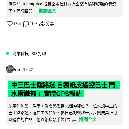
偶像前 Juice=Juice 成員宮本佳林在完全沒有編程經驗的情況
閱讀全文
下，僅憑藉與...
194
10
分享
↗
商業科技
3D 打印
Vin
5 小時
中三巴士鐵路迷 自製紙皮遙控巴士 門,
水撥識郁 + 實時GPS報站
如果你熱愛一件事，你會熱愛到怎樣的程度？一位就讀中三的
巴士鐵路迷，選擇由零開始，把自己的興趣一步步變成真正可
閱讀全文
以運作的作品。他以紙皮親手製作出...