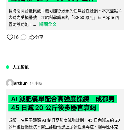
長時間高音量佩戴耳機可能導致永久性噪音性聽損。本文盤點 4
大聽力受損警號，介紹科學護耳的「60-60 原則」及 Apple 內
閱讀全文
置防護功能，...
16
分享
人工智能
arthur
14 小時
AI 減肥餐單配合高強度操練 成都男
45 日減 20 公斤後多器官衰竭
成都一名男子跟隨 AI 制訂高強度減脂計劃，45 日內減去約 20
公斤後昏迷送院。醫生診斷他患上尿源性膿毒症、膿毒性休克