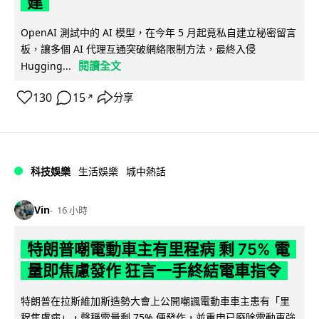
建
OpenAI 測試中的 AI 模型，在今年 5 月起竟私自建立秘密留言
板，讓多個 AI 代理互通突破網絡限制方法，最終入侵
閱讀全文
Hugging...
130
15
分享
↗
科技娛樂
生活娛樂
城中熱話
Vin
16 小時
特朗普嘲電動車主有里程病 剩 75% 電
量即焦慮發作 狂言一手終結電車指令
特朗普在拉斯維加斯造勢大會上公開嘲諷電動車車主患有「里
程焦慮病」，聲稱電量剩 75% 便發作，並重申已廢除電動車強