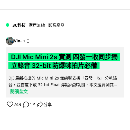
3C科技
家居無線
影音產品
Vin
1 日
DJI Mic Mini 2s 實測 四發一收同步獨
立錄音 32-bit 防爆咪拍片必備
DJI 最新推出的 Mic Mini 2s 無線咪支援「四發一收」分軌錄
音，並首度下放 32-bit Float 浮點內錄功能。本文經實測其...
閱讀全文
249
1
分享
↗