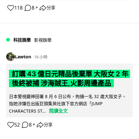
118
8
分享
↗
科技娛樂
影視娛樂
Lawton
16 小時
訂購 43 億日元精品後棄單 大阪女 2 年
後終被捕 涉海賊王,火影周邊產品
日本警視廳神田署 8 月 6 日公布，拘捕一名 32 歲大阪女子，
指她涉嫌在出版巨頭集英社旗下官方網店「JUMP
閱讀全文
CHARACTERS ST...
52
8
分享
↗