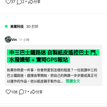
37
2
分享
↗
商業科技
3D 打印
Vin
11 小時
中三巴士鐵路迷 自製紙皮遙控巴士 門,
水撥識郁 + 實時GPS報站
如果你熱愛一件事，你會熱愛到怎樣的程度？一位就讀中三的
巴士鐵路迷，選擇由零開始，把自己的興趣一步步變成真正可
閱讀全文
以運作的作品。他以紙皮親手製作出...
108
7
分享
↗