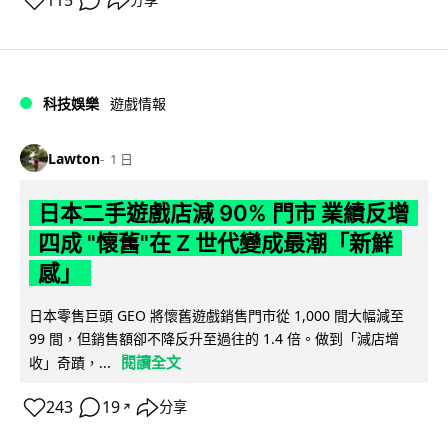
115
科技娛樂
遊戲情報
Lawton
1 日
日本二手遊戲店減 90% 門市 業績反增
四成 "懷舊"在 Z 世代變成最潮「新鮮
感」
日本零售巨頭 GEO 將懷舊遊戲銷售門市從 1,000 間大幅減至
99 間，但銷售額卻不降反升至過往的 1.4 倍。做到「減店增
閱讀全文
收」奇蹟，...
243
19
分享
↗