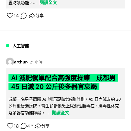
閱讀全文
置防護功能，...
14
分享
人工智能
arthur
21 小時
AI 減肥餐單配合高強度操練 成都男
45 日減 20 公斤後多器官衰竭
成都一名男子跟隨 AI 制訂高強度減脂計劃，45 日內減去約 20
公斤後昏迷送院。醫生診斷他患上尿源性膿毒症、膿毒性休克
閱讀全文
及多器官功能障礙。...
18
4
分享
↗