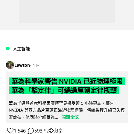
人工智能
Lawton
1 日
華為科學家警告 NVIDIA 已近物理極限
華為「韜定律」可繞過摩爾定律瓶頸
華為半導體首席科學家廖恒罕見接受近 5 小時專訪，警告
NVIDIA 等西方晶片巨頭正逼近物理極限，傳統製程升級已失經
閱讀全文
濟效益。他同時介紹華為...
1,546
593
分享
↗