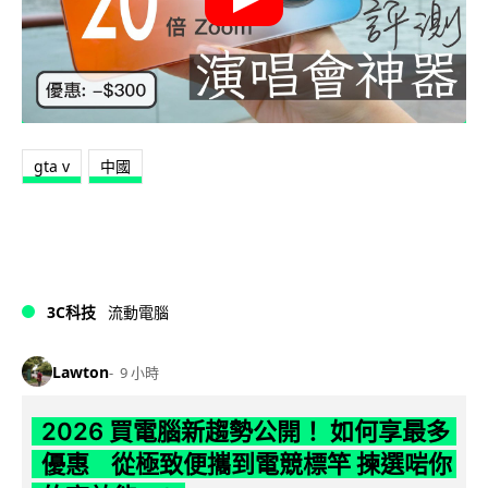
gta v
中國
3C科技
流動電腦
Lawton
9 小時
2026 買電腦新趨勢公開！ 如何享最多
優惠 從極致便攜到電競標竿 揀選啱你