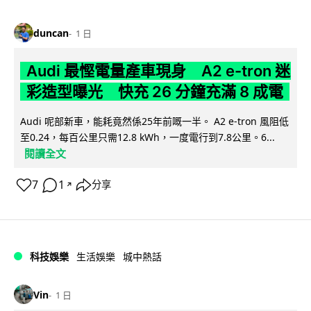
duncan
1 日
Audi 最慳電量產車現身 A2 e-tron 迷
彩造型曝光 快充 26 分鐘充滿 8 成電
Audi 呢部新車，能耗竟然係25年前嘅一半。 A2 e-tron 風阻低
至0.24，每百公里只需12.8 kWh，一度電行到7.8公里。6...
閱讀全文
7
1
分享
↗
科技娛樂
生活娛樂
城中熱話
Vin
1 日