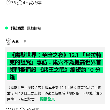
36
4
分享
↗
科技娛樂
遊戲情報
天恩
1 日
《魔獸世界：至暗之夜》12.1 「烏拉特
克的詛咒」專訪：巢穴不為提高世界首
領門檻而設 《諸王之眠》縮短約 10 分
鐘
《魔獸世界：至暗之夜》版本更新 12.1「烏拉特克的詛咒」將
於 8 月 13 日正式上線，帶來全新區域「盤蛇島」、地城「毒牙
閱讀全文
祭壇」、新型態世...
分享