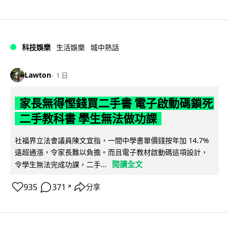
科技娛樂
生活娛樂
城中熱話
Lawton
1 日
家長無得慳錢買二手書 電子啟動碼鎖死
二手教科書 學生無法做功課
社福界立法會議員陳文宜指，一間中學書單價錢按年加 14.7%
遠超通漲，令家長難以負擔。而且電子教材啟動碼這項設計，
閱讀全文
令學生無法完成功課，二手...
935
371
分享
↗