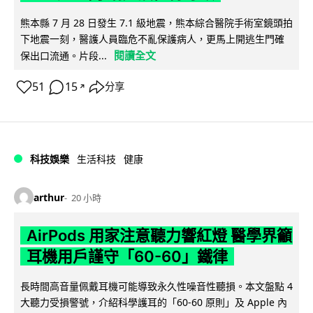
熊本縣 7 月 28 日發生 7.1 級地震，熊本綜合醫院手術室鏡頭拍
下地震一刻，醫護人員臨危不亂保護病人，更馬上開逃生門確
閱讀全文
保出口流通。片段...
51
15
分享
↗
科技娛樂
生活科技
健康
arthur
20 小時
AirPods 用家注意聽力響紅燈 醫學界籲
耳機用戶謹守「60-60」鐵律
長時間高音量佩戴耳機可能導致永久性噪音性聽損。本文盤點 4
大聽力受損警號，介紹科學護耳的「60-60 原則」及 Apple 內