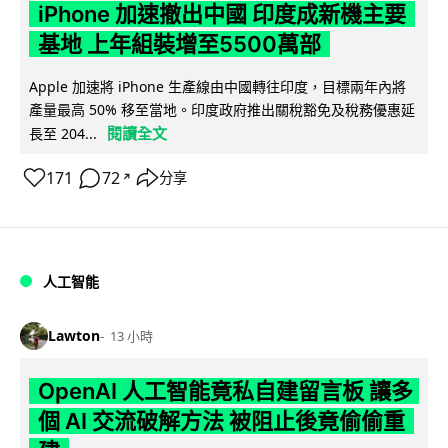
iPhone 加速撤出中國 印度成新機主要
基地 上年組裝增至5500萬部
Apple 加速將 iPhone 生產線由中國轉往印度，目標兩年內將
產量最高 50% 移至當地。印度政府推出關稅豁免及稅務優惠延
閱讀全文
長至 204...
171
72
分享
↗
人工智能
Lawton
13 小時
OpenAI 人工智能竟私自建留言板 讓多
個 AI 交流破解方法 被阻止後竟偷偷重