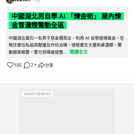
中國湖北男自學 AI 「煉金術」 屋內煉
金冒濃煙驚動全區
中國湖北黃石一名男子見金價高企，利用 AI 自學提煉黃金，在
租住單位私設高壓爐及作坊冶煉，過程產生大量刺鼻濃煙，驚
閱讀全文
動鄰居報警。警方到場揭發整...
105
7
分享
↗
ADVERTISEMENT