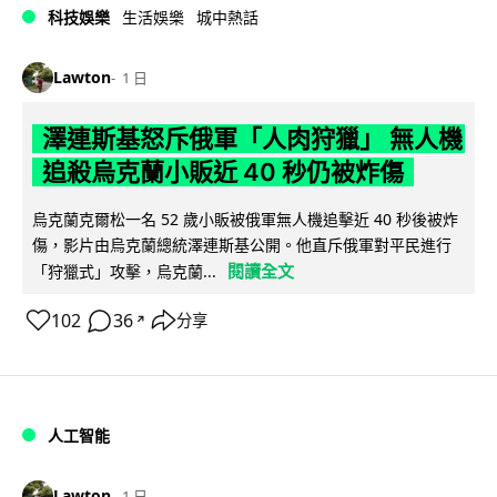
科技娛樂
生活娛樂
城中熱話
Lawton
1 日
澤連斯基怒斥俄軍「人肉狩獵」 無人機
追殺烏克蘭小販近 40 秒仍被炸傷
烏克蘭克爾松一名 52 歲小販被俄軍無人機追擊近 40 秒後被炸
傷，影片由烏克蘭總統澤連斯基公開。他直斥俄軍對平民進行
閱讀全文
「狩獵式」攻擊，烏克蘭...
102
36
分享
↗
人工智能
Lawton
1 日