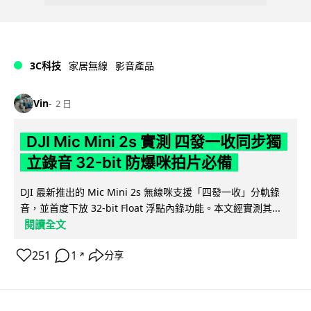
3C科技
家居無線
影音產品
Vin
2 日
DJI Mic Mini 2s 實測 四發一收同步獨
立錄音 32-bit 防爆咪拍片必備
DJI 最新推出的 Mic Mini 2s 無線咪支援「四發一收」分軌錄
音，並首度下放 32-bit Float 浮點內錄功能。本文經實測其...
閱讀全文
251
1
分享
↗