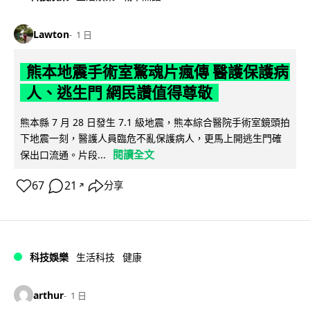
Lawton
1 日
熊本地震手術室驚魂片瘋傳 醫護保護病
人、逃生門 網民讚值得尊敬
熊本縣 7 月 28 日發生 7.1 級地震，熊本綜合醫院手術室鏡頭拍
下地震一刻，醫護人員臨危不亂保護病人，更馬上開逃生門確
閱讀全文
保出口流通。片段...
67
21
分享
↗
科技娛樂
生活科技
健康
arthur
1 日