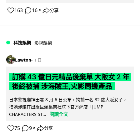
163
16
分享
↗
科技娛樂
影視娛樂
Lawton
1 日
訂購 43 億日元精品後棄單 大阪女 2 年
後終被捕 涉海賊王,火影周邊產品
日本警視廳神田署 8 月 6 日公布，拘捕一名 32 歲大阪女子，
指她涉嫌在出版巨頭集英社旗下官方網店「JUMP
閱讀全文
CHARACTERS ST...
75
9
分享
↗