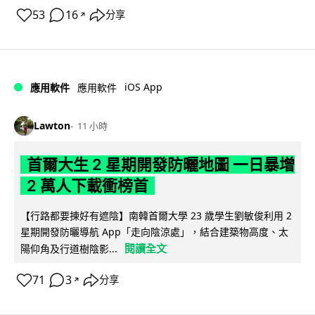
53
16
分享
↗
iOS App
應用軟件
應用軟件
Lawton
11 小時
首爾大生 2 星期開發防曬地圖 一日暴增
2 萬人下載衝榜首
【行路都要揀好有遮陰】南韓首爾大學 23 歲學生劉敏俊利用 2
星期開發防曬導航 App「走向陰涼處」，結合建築物高度、太
閱讀全文
陽仰角及行道樹陰影...
71
3
分享
↗