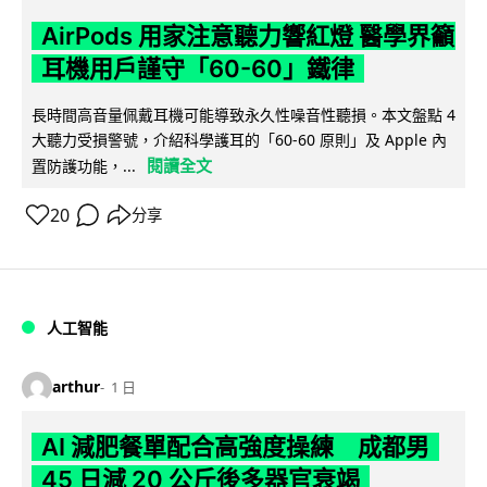
AirPods 用家注意聽力響紅燈 醫學界籲
耳機用戶謹守「60-60」鐵律
長時間高音量佩戴耳機可能導致永久性噪音性聽損。本文盤點 4
大聽力受損警號，介紹科學護耳的「60-60 原則」及 Apple 內
閱讀全文
置防護功能，...
20
分享
人工智能
arthur
1 日
AI 減肥餐單配合高強度操練 成都男
45 日減 20 公斤後多器官衰竭