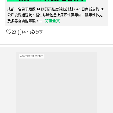
成都一名男子跟隨 AI 制訂高強度減脂計劃，45 日內減去約 20
公斤後昏迷送院。醫生診斷他患上尿源性膿毒症、膿毒性休克
閱讀全文
及多器官功能障礙。...
23
4
分享
↗
ADVERTISEMENT