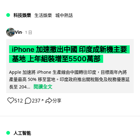
科技娛樂
生活娛樂
城中熱話
Vin
1 日
iPhone 加速撤出中國 印度成新機主要
基地 上年組裝增至5500萬部
Apple 加速將 iPhone 生產線由中國轉往印度，目標兩年內將
產量最高 50% 移至當地。印度政府推出關稅豁免及稅務優惠延
閱讀全文
長至 204...
512
237
分享
↗
人工智能