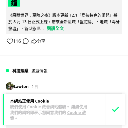
鐘
《魔獸世界：至暗之夜》版本更新 12.1「烏拉特克的詛咒」將
於 8 月 13 日正式上線，帶來全新區域「盤蛇島」、地城「毒牙
閱讀全文
祭壇」、新型態世...
116
分享
科技娛樂
遊戲情報
Lawton
2 日
本網站正使用 Cookie
日本二手遊戲店減 90% 門市 業績反增
我們使用 Cookie 改善網站體驗。 繼續使用
四成 "懷舊"在 Z 世代變成最潮「新鮮
我們的網站即表示您同意我們的
Cookie 政
策
。
感」