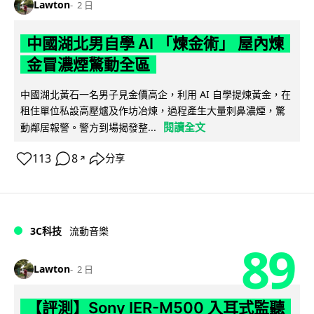
Lawton
2 日
中國湖北男自學 AI 「煉金術」 屋內煉
金冒濃煙驚動全區
中國湖北黃石一名男子見金價高企，利用 AI 自學提煉黃金，在
租住單位私設高壓爐及作坊冶煉，過程產生大量刺鼻濃煙，驚
閱讀全文
動鄰居報警。警方到場揭發整...
113
8
分享
↗
3C科技
流動音樂
89
Lawton
2 日
【評測】Sony IER-M500 入耳式監聽