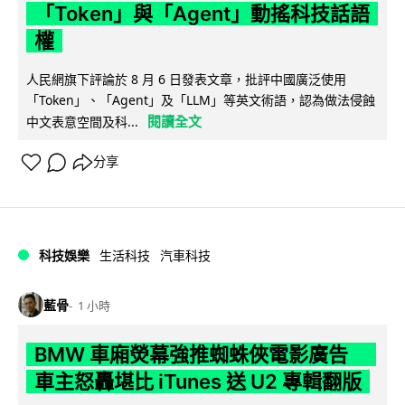
「Token」與「Agent」動搖科技話語
權
人民網旗下評論於 8 月 6 日發表文章，批評中國廣泛使用
「Token」、「Agent」及「LLM」等英文術語，認為做法侵蝕
閱讀全文
中文表意空間及科...
分享
科技娛樂
生活科技
汽車科技
藍骨
1 小時
BMW 車廂熒幕強推蜘蛛俠電影廣告
車主怒轟堪比 iTunes 送 U2 專輯翻版