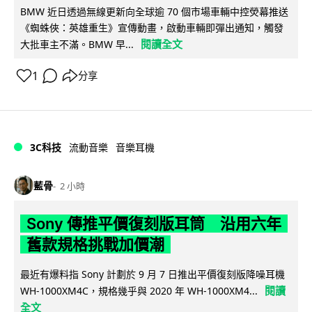
BMW 近日透過無線更新向全球逾 70 個市場車輛中控熒幕推送
《蜘蛛俠：英雄重生》宣傳動畫，啟動車輛即彈出通知，觸發
閱讀全文
大批車主不滿。BMW 早...
1
分享
3C科技
流動音樂
音樂耳機
藍骨
2 小時
Sony 傳推平價復刻版耳筒 沿用六年
舊款規格挑戰加價潮
最近有爆料指 Sony 計劃於 9 月 7 日推出平價復刻版降噪耳機
閱讀
WH-1000XM4C，規格幾乎與 2020 年 WH-1000XM4...
全文