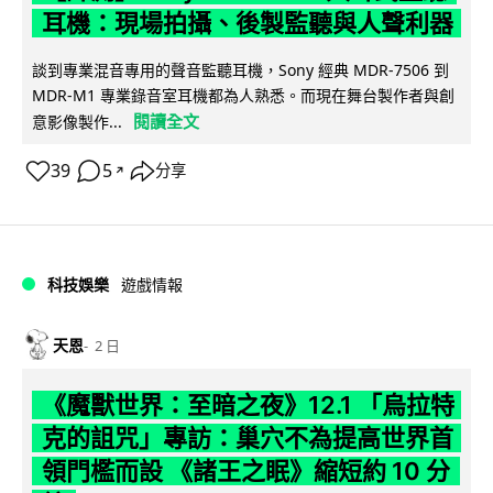
耳機：現場拍攝、後製監聽與人聲利器
談到專業混音專用的聲音監聽耳機，Sony 經典 MDR-7506 到
MDR-M1 專業錄音室耳機都為人熟悉。而現在舞台製作者與創
閱讀全文
意影像製作...
39
5
分享
↗
科技娛樂
遊戲情報
天恩
2 日
《魔獸世界：至暗之夜》12.1 「烏拉特
克的詛咒」專訪：巢穴不為提高世界首
領門檻而設 《諸王之眠》縮短約 10 分