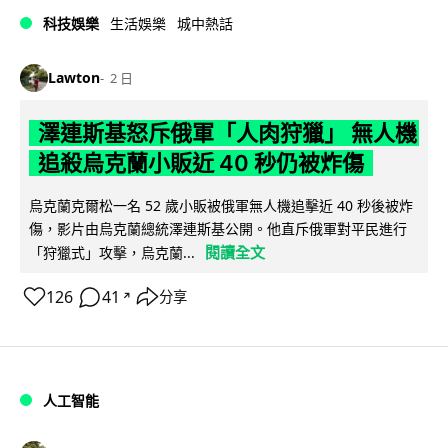
科技娛樂
生活娛樂
城中熱話
Lawton
2 日
澤連斯基怒斥俄軍「人肉狩獵」 無人機
追殺烏克蘭小販近 40 秒仍被炸傷
烏克蘭克爾松一名 52 歲小販被俄軍無人機追擊近 40 秒後被炸
傷，影片由烏克蘭總統澤連斯基公開。他直斥俄軍對平民進行
閱讀全文
「狩獵式」攻擊，烏克蘭...
126
41
分享
↗
人工智能