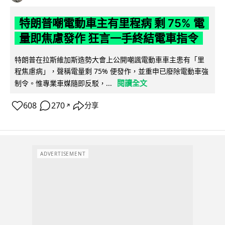
特朗普嘲電動車主有里程病 剩 75% 電
量即焦慮發作 狂言一手終結電車指令
特朗普在拉斯維加斯造勢大會上公開嘲諷電動車車主患有「里
程焦慮病」，聲稱電量剩 75% 便發作，並重申已廢除電動車強
閱讀全文
制令。惟專業車媒隨即反駁，...
608
270
分享
↗
ADVERTISEMENT