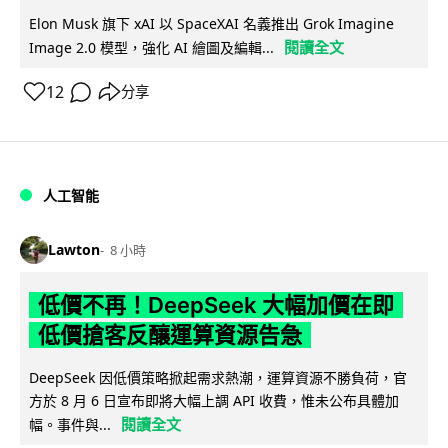
Elon Musk 旗下 xAI 以 SpaceXAI 名義推出 Grok Imagine
閱讀全文
Image 2.0 模型，強化 AI 繪圖及編輯...
12
分享
人工智能
Lawton
8 小時
低價不再！DeepSeek 大幅加價在即
低價搶客反釀運算資源告急
DeepSeek 因低價策略掀起需求熱潮，運算資源不勝負荷，官
方於 8 月 6 日宣布即將大幅上調 API 收費，惟未公布具體加
閱讀全文
幅。事件與...