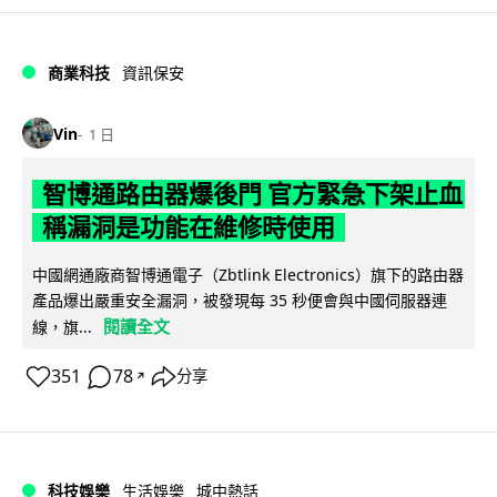
商業科技
資訊保安
Vin
1 日
智博通路由器爆後門 官方緊急下架止血
稱漏洞是功能在維修時使用
中國網通廠商智博通電子（Zbtlink Electronics）旗下的路由器
產品爆出嚴重安全漏洞，被發現每 35 秒便會與中國伺服器連
閱讀全文
線，旗...
351
78
分享
↗
科技娛樂
生活娛樂
城中熱話