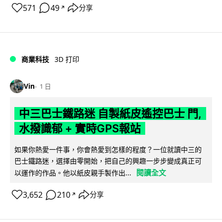
571
49
分享
↗
商業科技
3D 打印
Vin
1 日
中三巴士鐵路迷 自製紙皮遙控巴士 門,
水撥識郁 + 實時GPS報站
如果你熱愛一件事，你會熱愛到怎樣的程度？一位就讀中三的
巴士鐵路迷，選擇由零開始，把自己的興趣一步步變成真正可
閱讀全文
以運作的作品。他以紙皮親手製作出...
3,652
210
分享
↗