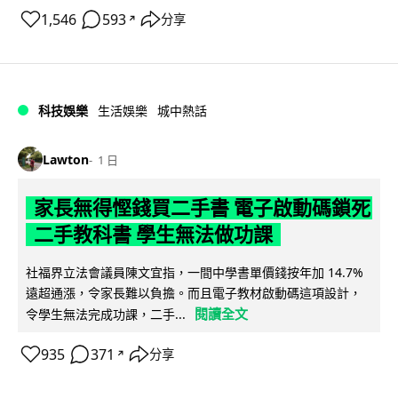
1,546
593
分享
↗
科技娛樂
生活娛樂
城中熱話
Lawton
1 日
家長無得慳錢買二手書 電子啟動碼鎖死
二手教科書 學生無法做功課
社福界立法會議員陳文宜指，一間中學書單價錢按年加 14.7%
遠超通漲，令家長難以負擔。而且電子教材啟動碼這項設計，
閱讀全文
令學生無法完成功課，二手...
935
371
分享
↗