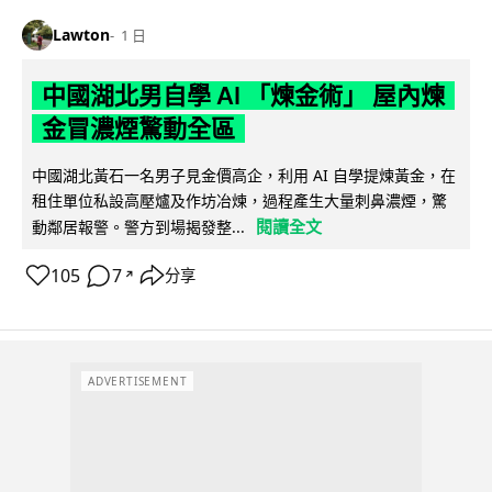
Lawton
1 日
中國湖北男自學 AI 「煉金術」 屋內煉
金冒濃煙驚動全區
中國湖北黃石一名男子見金價高企，利用 AI 自學提煉黃金，在
租住單位私設高壓爐及作坊冶煉，過程產生大量刺鼻濃煙，驚
閱讀全文
動鄰居報警。警方到場揭發整...
105
7
分享
↗
ADVERTISEMENT