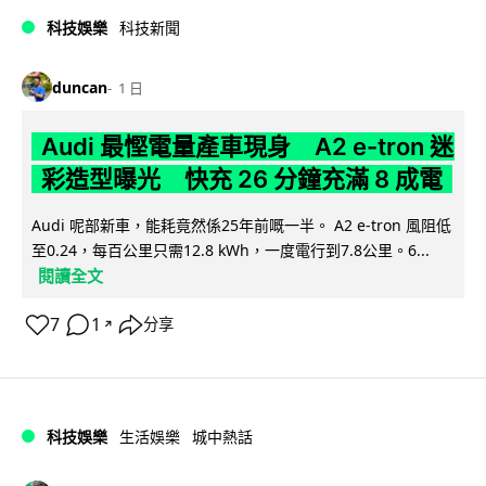
科技娛樂
科技新聞
duncan
1 日
Audi 最慳電量產車現身 A2 e-tron 迷
彩造型曝光 快充 26 分鐘充滿 8 成電
Audi 呢部新車，能耗竟然係25年前嘅一半。 A2 e-tron 風阻低
至0.24，每百公里只需12.8 kWh，一度電行到7.8公里。6...
閱讀全文
7
1
分享
↗
科技娛樂
生活娛樂
城中熱話