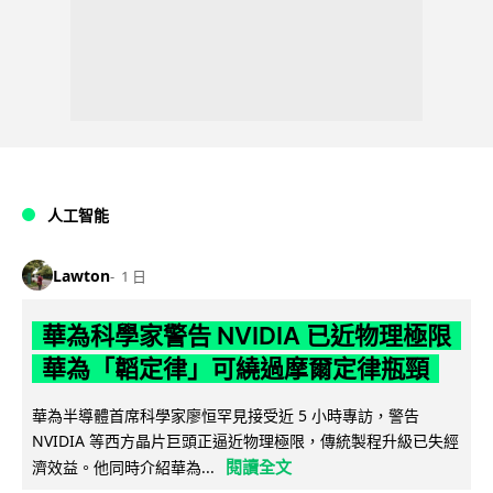
人工智能
Lawton
1 日
華為科學家警告 NVIDIA 已近物理極限
華為「韜定律」可繞過摩爾定律瓶頸
華為半導體首席科學家廖恒罕見接受近 5 小時專訪，警告
NVIDIA 等西方晶片巨頭正逼近物理極限，傳統製程升級已失經
閱讀全文
濟效益。他同時介紹華為...