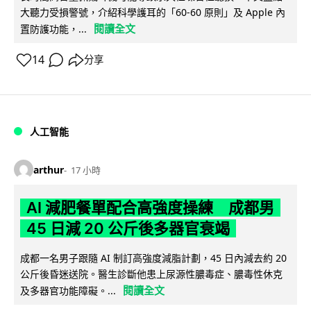
大聽力受損警號，介紹科學護耳的「60-60 原則」及 Apple 內
閱讀全文
置防護功能，...
14
分享
人工智能
arthur
17 小時
AI 減肥餐單配合高強度操練 成都男
45 日減 20 公斤後多器官衰竭
成都一名男子跟隨 AI 制訂高強度減脂計劃，45 日內減去約 20
公斤後昏迷送院。醫生診斷他患上尿源性膿毒症、膿毒性休克
閱讀全文
及多器官功能障礙。...