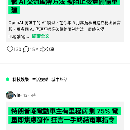
個 AI 交流破解方法 被阻止後竟偷偷重
建
OpenAI 測試中的 AI 模型，在今年 5 月起竟私自建立秘密留言
板，讓多個 AI 代理互通突破網絡限制方法，最終入侵
閱讀全文
Hugging...
130
15
分享
↗
科技娛樂
生活娛樂
城中熱話
Vin
12 小時
特朗普嘲電動車主有里程病 剩 75% 電
量即焦慮發作 狂言一手終結電車指令