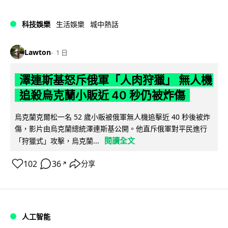
科技娛樂
生活娛樂
城中熱話
Lawton
1 日
澤連斯基怒斥俄軍「人肉狩獵」 無人機
追殺烏克蘭小販近 40 秒仍被炸傷
烏克蘭克爾松一名 52 歲小販被俄軍無人機追擊近 40 秒後被炸
傷，影片由烏克蘭總統澤連斯基公開。他直斥俄軍對平民進行
閱讀全文
「狩獵式」攻擊，烏克蘭...
102
36
分享
↗
人工智能