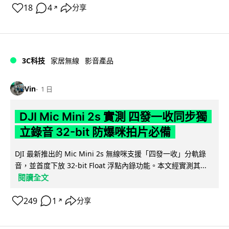
18
4
分享
↗
3C科技
家居無線
影音產品
Vin
1 日
DJI Mic Mini 2s 實測 四發一收同步獨
立錄音 32-bit 防爆咪拍片必備
DJI 最新推出的 Mic Mini 2s 無線咪支援「四發一收」分軌錄
音，並首度下放 32-bit Float 浮點內錄功能。本文經實測其...
閱讀全文
249
1
分享
↗