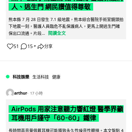
人、逃生門 網民讚值得尊敬
熊本縣 7 月 28 日發生 7.1 級地震，熊本綜合醫院手術室鏡頭拍
下地震一刻，醫護人員臨危不亂保護病人，更馬上開逃生門確
閱讀全文
保出口流通。片段...
51
15
分享
↗
科技娛樂
生活科技
健康
arthur
17 小時
AirPods 用家注意聽力響紅燈 醫學界籲
耳機用戶謹守「60-60」鐵律
長時間高音量佩戴耳機可能導致永久性噪音性聽損。本文盤點 4