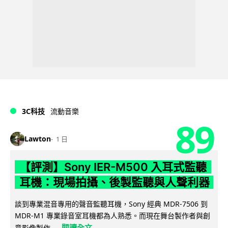
3C科技
流動音樂
89
Lawton
1 日
【評測】Sony IER-M500 入耳式監聽
耳機：現場拍攝、後製監聽與人聲利器
談到專業混音專用的聲音監聽耳機，Sony 經典 MDR-7506 到
MDR-M1 專業錄音室耳機都為人熟悉。而現在舞台製作者與創
閱讀全文
意影像製作...