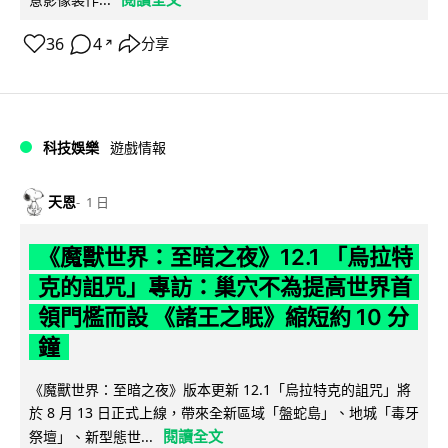
36
4
分享
↗
科技娛樂
遊戲情報
天恩
1 日
《魔獸世界：至暗之夜》12.1 「烏拉特
克的詛咒」專訪：巢穴不為提高世界首
領門檻而設 《諸王之眠》縮短約 10 分
鐘
《魔獸世界：至暗之夜》版本更新 12.1「烏拉特克的詛咒」將
於 8 月 13 日正式上線，帶來全新區域「盤蛇島」、地城「毒牙
閱讀全文
祭壇」、新型態世...