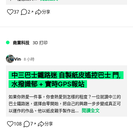
37
2
分享
↗
商業科技
3D 打印
Vin
8 小時
中三巴士鐵路迷 自製紙皮遙控巴士 門,
水撥識郁 + 實時GPS報站
如果你熱愛一件事，你會熱愛到怎樣的程度？一位就讀中三的
巴士鐵路迷，選擇由零開始，把自己的興趣一步步變成真正可
閱讀全文
以運作的作品。他以紙皮親手製作出...
108
7
分享
↗