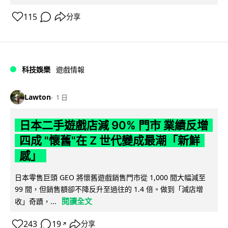
115
分享
科技娛樂
遊戲情報
Lawton
1 日
日本二手遊戲店減 90% 門市 業績反增
四成 "懷舊"在 Z 世代變成最潮「新鮮
感」
日本零售巨頭 GEO 將懷舊遊戲銷售門市從 1,000 間大幅減至
99 間，但銷售額卻不降反升至過往的 1.4 倍。做到「減店增
閱讀全文
收」奇蹟，...
243
19
分享
↗