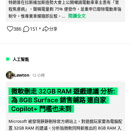
特朗普在拉斯維加斯造勢大會上公開嘲諷電動車車主患有「里
程焦慮病」，聲稱電量剩 75% 便發作，並重申已廢除電動車強
閱讀全文
制令。惟專業車媒隨即反駁，...
386
151
分享
↗
人工智能
Lawton
12 小時
微軟刪走 32GB RAM 遊戲建議 分析:
為 8GB Surface 銷售鋪路 連自家
Copilot+ 門檻也未到
Microsoft 被發現靜靜刪除官方網站上，對遊戲玩家要為電腦配
置 32GB RAM 的建議。分析指微軟同時新推出的 8GB RAM 入