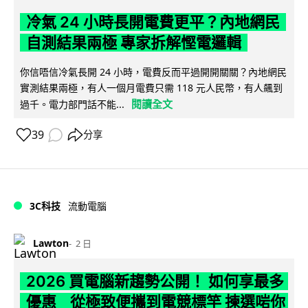
冷氣 24 小時長開電費更平？內地網民
自測結果兩極 專家拆解慳電邏輯
你信唔信冷氣長開 24 小時，電費反而平過開開關關？內地網民
實測結果兩極，有人一個月電費只需 118 元人民幣，有人飆到
閱讀全文
過千。電力部門話不能...
39
分享
3C科技
流動電腦
Lawton
2 日
2026 買電腦新趨勢公開！ 如何享最多
優惠 從極致便攜到電競標竿 揀選啱你