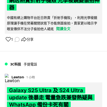
網店熱賣折射手機殼 光學稜鏡變偷拍神
器
中國有網上購物平台近日熱賣「折射手機殼」，利用光學稜鏡
原理讓手機在熒幕關閉狀態下亦能側面偷拍，賣家更以暗示字
閱讀全文
眼宣傳供不法分子偷拍他人裙底
1
分享
3C科技
手提電話
Lawton
1 小時
Galaxy S25 Ultra 及 S24 Ultra
update 後暴走 電量急跌兼發熱疑與
WhatsApp 備份卡死有關