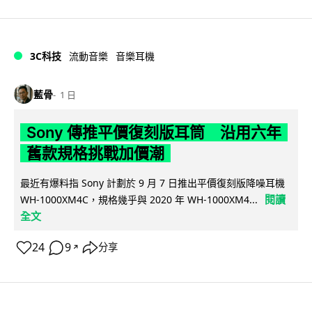
3C科技
流動音樂
音樂耳機
藍骨
1 日
Sony 傳推平價復刻版耳筒 沿用六年
舊款規格挑戰加價潮
最近有爆料指 Sony 計劃於 9 月 7 日推出平價復刻版降噪耳機
閱讀
WH-1000XM4C，規格幾乎與 2020 年 WH-1000XM4...
全文
24
9
分享
↗