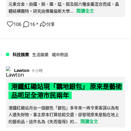
元素合金，由鐵、鉻、鎳、錳、鉬及鋁六種金屬混合而成，晶
閱讀全文
體結構獨特。研究由佛羅倫斯大學...
106
16
分享
↗
科技娛樂
生活娛樂
城中熱話
Lawton
9 小時
港鐵紅磡站現「黐地銀包」 原來是藝術
品呃足全港市民兩年
港鐵紅磡站月台一個銀色「銀包」多年來一再令乘客誤以為有
人遺失財物，事主原本打算拾起交還，卻發現原來是黏在地上
閱讀全文
的藝術品。這件名為《失而復得》的...