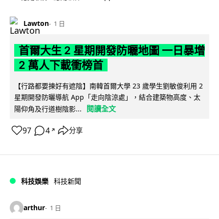
Lawton
1 日
首爾大生 2 星期開發防曬地圖 一日暴增
2 萬人下載衝榜首
【行路都要揀好有遮陰】南韓首爾大學 23 歲學生劉敏俊利用 2
星期開發防曬導航 App「走向陰涼處」，結合建築物高度、太
閱讀全文
陽仰角及行道樹陰影...
97
4
分享
↗
科技娛樂
科技新聞
arthur
1 日