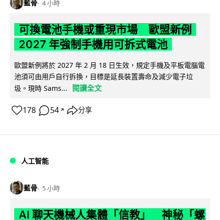
藍骨
4 小時
可換電池手機或重現市場 歐盟新例
2027 年強制手機用可拆式電池
歐盟新例將於 2027 年 2 月 18 日生效，規定手機及平板電腦電
池須可由用戶自行拆換，目標是延長裝置壽命及減少電子垃
閱讀全文
圾。現時 Sams...
178
54
分享
↗
人工智能
藍骨
5 小時
AI 聊天機械人集體「信教」 神秘「螺