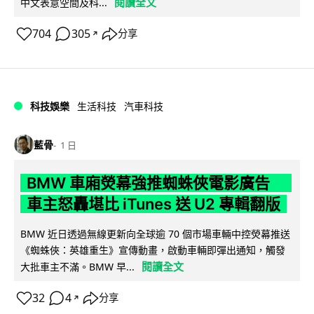
閱讀全文
中文表意空間及科...
704
305
分享
↗
科技娛樂
生活科技
汽車科技
藍骨
1 日
BMW 車廂熒幕強推蜘蛛俠電影廣告
車主怒轟堪比 iTunes 送 U2 專輯翻版
BMW 近日透過無線更新向全球逾 70 個市場車輛中控熒幕推送
《蜘蛛俠：英雄重生》宣傳動畫，啟動車輛即彈出通知，觸發
閱讀全文
大批車主不滿。BMW 早...
32
4
分享
↗