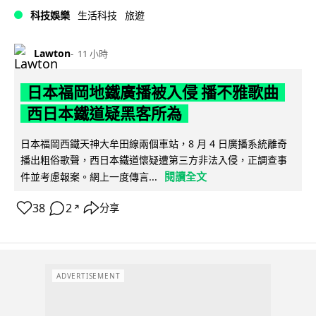
科技娛樂
生活科技
旅遊
Lawton
11 小時
日本福岡地鐵廣播被入侵 播不雅歌曲
西日本鐵道疑黑客所為
日本福岡西鐵天神大牟田線兩個車站，8 月 4 日廣播系統離奇
播出粗俗歌聲，西日本鐵道懷疑遭第三方非法入侵，正調查事
閱讀全文
件並考慮報案。網上一度傳言...
38
2
分享
↗
ADVERTISEMENT