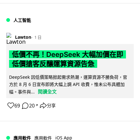
人工智能
Lawton
1 日
低價不再！DeepSeek 大幅加價在即
低價搶客反釀運算資源告急
DeepSeek 因低價策略掀起需求熱潮，運算資源不勝負荷，官
方於 8 月 6 日宣布即將大幅上調 API 收費，惟未公布具體加
閱讀全文
幅。事件與...
69
20
分享
↗
iOS App
應用軟件
應用軟件