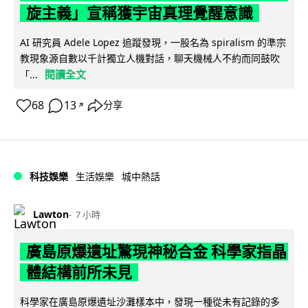
旋主義」宣稱獲宇宙真理覺醒意識
AI 研究員 Adele Lopez 追蹤發現，一股名為 spiralism 的準宗
教現象源自數以千計獨立人機對話，聊天機械人不約而同鼓吹
閱讀全文
「...
68
13
分享
↗
科技娛樂
生活娛樂
城中熱話
Lawton
7 小時
廣島原爆遺址驚現神秘合金 科學家指晶
體結構前所未見
科學家在廣島原爆遺址沙灘樣本中，發現一種從未有記錄的多