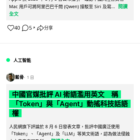
閱讀
Mac 用戶可將阿里巴巴千問 (Qwen) 接駁至 Siri 及寫...
全文
40
5
分享
↗
人工智能
藍骨
1 日
中國官媒批評 AI 術語濫用英文 稱
「Token」與「Agent」動搖科技話語
權
人民網旗下評論於 8 月 6 日發表文章，批評中國廣泛使用
「Token」、「Agent」及「LLM」等英文術語，認為做法侵蝕