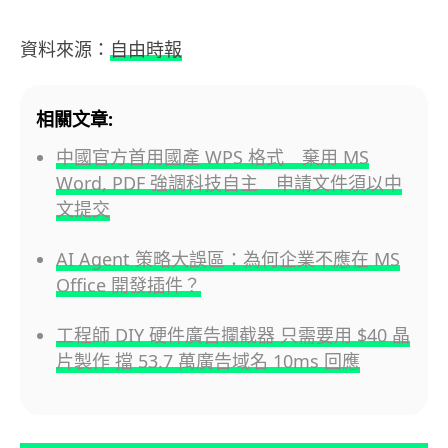
資料來源：
自由時報
相關文章:
中國官方首用國產 WPS 格式 棄用 MS
Word, PDF 強調科技自主 申請文件須以中
文提交
AI Agent 策略大誤區：為何企業不應在 MS
Office 開發插件？
工程師 DIY 硬件廣告攔截器 只需要用 $40 晶
片製作 擋 53.7 萬廣告域名 10ms 回應