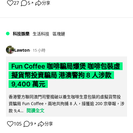
27
5
分享
↗
科技娛樂
生活科技
區塊鏈
Lawton
15 小時
Fun Coffee 咖啡騙局爆煲 咖啡包裝虛
擬貨幣投資騙局 港澳警拘 8 人涉款
9,400 萬元
香港警方聯同澳門司警搗破以養生咖啡生意包裝的虛擬貨幣投
資騙局 Fun Coffee，兩地共拘捕 8 人，接獲逾 200 宗舉報，涉
閱讀全文
款 9,4...
105
9
分享
↗