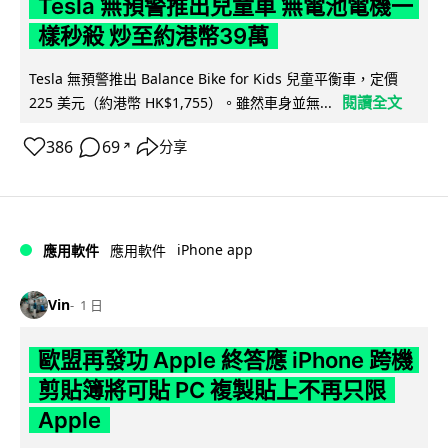
Tesla 無預警推出兒童車 無電池電機一
樣秒殺 炒至約港幣39萬
Tesla 無預警推出 Balance Bike for Kids 兒童平衡車，定價
閱讀全文
225 美元（約港幣 HK$1,755）。雖然車身並無...
386
69
分享
↗
iPhone app
應用軟件
應用軟件
Vin
1 日
歐盟再發功 Apple 終答應 iPhone 跨機
剪貼簿將可貼 PC 複製貼上不再只限
Apple