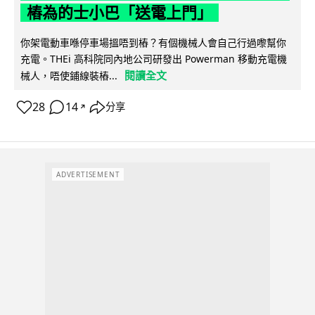
樁為的士小巴「送電上門」
你架電動車喺停車場搵唔到樁？有個機械人會自己行過嚟幫你
充電。THEi 高科院同內地公司研發出 Powerman 移動充電機
閱讀全文
械人，唔使鋪線裝樁...
28
14
分享
↗
ADVERTISEMENT