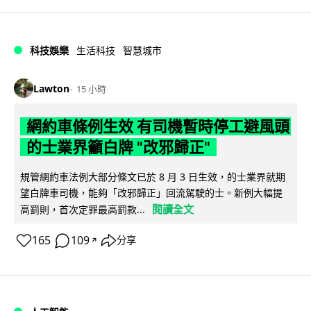
科技娛樂
生活科技
智慧城市
Lawton
15 小時
網約車條例生效 有司機暫時停工避風頭
的士業界籲白牌 "改邪歸正"
規管網約車法例大部分條文已於 8 月 3 日生效，的士業界就期
望白牌車司機，能夠「改邪歸正」回流駕駛的士。新例大幅提
閱讀全文
高罰則，首次定罪最高罰款...
165
109
分享
↗