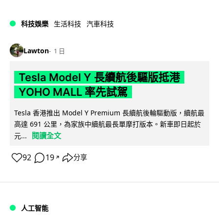
科技娛樂
生活科技
汽車科技
Lawton
1 日
Tesla Model Y 長續航後驅版抵港
YOHO MALL 率先試駕
Tesla 香港推出 Model Y Premium 長續航後輪驅動版，續航最
高達 691 公里，為家族中續航最長單摩打版本。新車即日起於
閱讀全文
元...
92
19
分享
↗
人工智能