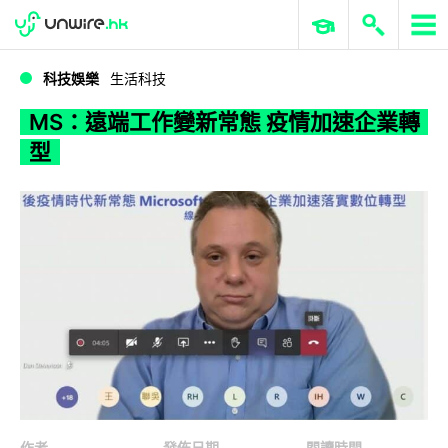
WWDC 2026
GenAI 與雲端科技專區
ERP 與商業 AI
MS：遠端工作變新常態 疫情加速企業轉型
科技娛樂
生活科技
MS：遠端工作變新常態 疫情加速企業轉
型
作者
發佈日期
閱讀時間