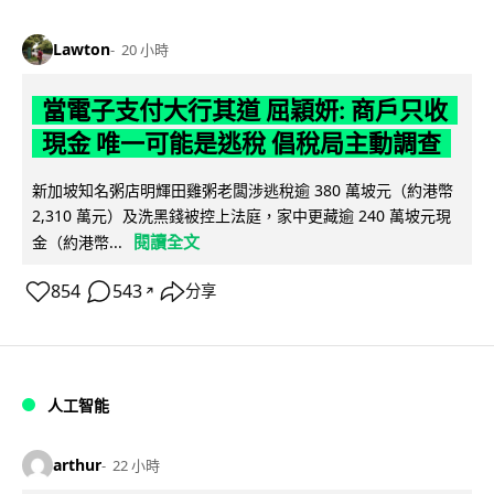
Lawton
20 小時
當電子支付大行其道 屈穎妍: 商戶只收
現金 唯一可能是逃稅 倡稅局主動調查
新加坡知名粥店明輝田雞粥老闆涉逃稅逾 380 萬坡元（約港幣
2,310 萬元）及洗黑錢被控上法庭，家中更藏逾 240 萬坡元現
閱讀全文
金（約港幣...
854
543
分享
↗
人工智能
arthur
22 小時