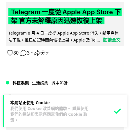
Telegram 一度從 Apple App Store 下
架 官方未解釋原因迅速恢復上架
Telegram 8 月 4 日一度從 Apple App Store 消失，新用戶無
閱讀全文
法下載，惟已於短時間內恢復上架。Apple 及 Tel...
80
3
分享
↗
科技娛樂
生活娛樂
城中熱話
Lawton
1 日
本網站正使用 Cookie
我們使用 Cookie 改善網站體驗。 繼續使用
葵芳街燈狂閃近 1 小時 網民笑稱「幻彩
我們的網站即表示您同意我們的
Cookie 政
策
。
泳葵芳」