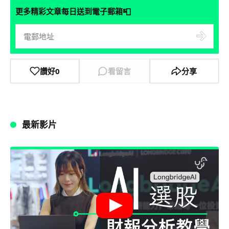
📮
更多精彩文章每日送到電子郵箱
讚好
0
看留言
分享
最新影片