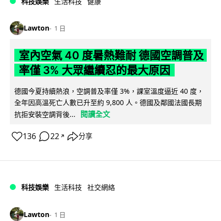
科技娛樂
生活科技
健康
Lawton
1 日
室內空氣 40 度暑熱難耐 德國空調普及
率僅 3% 大眾繼續忍的最大原因
德國今夏持續熱浪，空調普及率僅 3%，課室溫度逼近 40 度，
全年因高溫死亡人數已升至約 9,800 人。德國及鄰國法國長期
閱讀全文
抗拒安裝空調背後...
136
22
分享
↗
科技娛樂
生活科技
社交網絡
Lawton
1 日