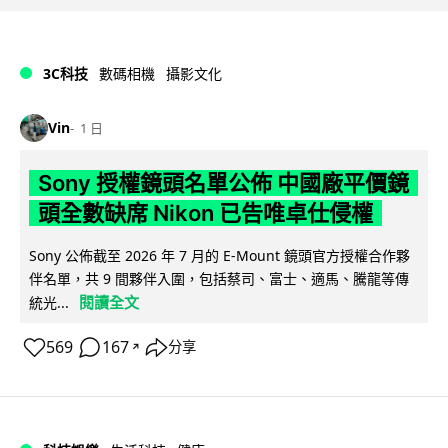
3C科技
數碼相機
攝影文化
Vin
1 日
Sony 授權鏡頭名單公佈 中國廠平價鏡
頭全數缺席 Nikon 已告唯卓仕侵權
Sony 公佈截至 2026 年 7 月的 E-Mount 鏡頭官方授權合作夥
伴名單，共 9 間夥伴入圍，包括蔡司、富士、適馬、騰龍等傳
閱讀全文
統光...
569
167
分享
↗