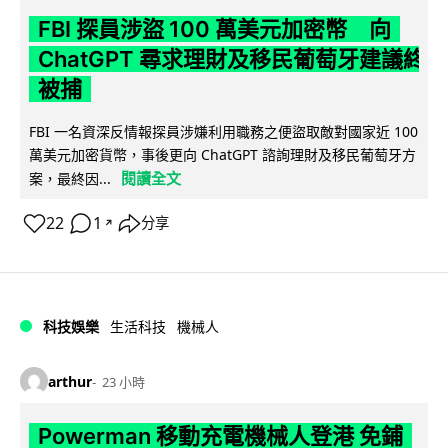
FBI 探員涉盜 100 萬美元加密幣 向
ChatGPT 尋求理財及移民葡萄牙建議終
被捕
FBI 一名資深反情報探員涉嫌利用職務之便盜取敵對國家近 100
萬美元加密貨幣，事後更向 ChatGPT 諮詢理財及移民葡萄牙方
閱讀全文
案，最終因...
22
1
分享
↗
科技娛樂
生活科技
機械人
arthur
23 小時
Powerman 移動充電機械人登港 免鋪