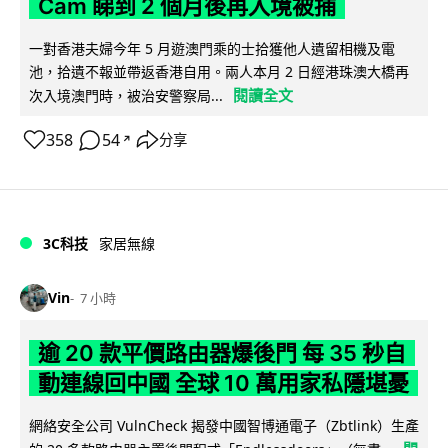
Cam 睇到 2 個月後再入境被捕
一對香港夫婦今年 5 月遊澳門乘的士拾獲他人遺留相機及電
池，拾遺不報並帶返香港自用。兩人本月 2 日經港珠澳大橋再
閱讀全文
次入境澳門時，被治安警察局...
358
54
分享
↗
3C科技
家居無線
Vin
7 小時
逾 20 款平價路由器爆後門 每 35 秒自
動連線回中國 全球 10 萬用家私隱堪憂
網絡安全公司 VulnCheck 揭發中國智博通電子（Zbtlink）生產