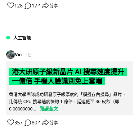
128
17
分享
↗
人工智能
Vin
1 日
港大研原子級新晶片 AI 搜尋速度提升
一億倍 手機人臉識別免上雲端
香港大學團隊成功研發原子級厚度的「模擬存內搜尋」晶片，
比傳統 CPU 搜尋速度快約 1 億倍，延遲低至 36 皮秒（即
閱讀全文
0.00000000...
357
80
分享
↗