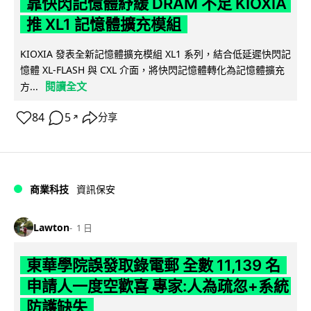
靠快閃記憶體紓緩 DRAM 不足 KIOXIA
推 XL1 記憶體擴充模組
KIOXIA 發表全新記憶體擴充模組 XL1 系列，結合低延遲快閃記
憶體 XL-FLASH 與 CXL 介面，將快閃記憶體轉化為記憶體擴充
閱讀全文
方...
84
5
分享
↗
商業科技
資訊保安
Lawton
1 日
東華學院誤發取錄電郵 全數 11,139 名
申請人一度空歡喜 專家:人為疏忽+系統
防護缺失