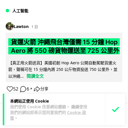
人工智能
Lawton
1 日
貨運火箭 沖繩飛台灣僅需 15 分鐘 Hop
Aero 將 550 磅貨物運送至 725 公里外
【真正用火箭送貨】美國初創 Hop Aero 公開自動駕駛貨運火
箭，聲稱可在 15 分鐘內將 250 公斤物資投送 750 公里外，並
閱讀全文
以沖繩...
52
6
分享
↗
本網站正使用 Cookie
我們使用 Cookie 改善網站體驗。 繼續使用
我們的網站即表示您同意我們的
Cookie 政
策
。
科技娛樂
遊戲情報