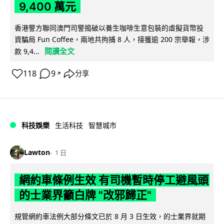
9,400 萬元
香港警方聯同澳門司警搗破以養生咖啡生意包裝的虛擬貨幣投
資騙局 Fun Coffee，兩地共拘捕 8 人，接獲逾 200 宗舉報，涉
閱讀全文
款 9,4...
118
9
分享
↗
科技娛樂
生活科技
智慧城市
Lawton
1 日
網約車條例生效 有司機暫時停工避風頭
的士業界籲白牌 "改邪歸正"
規管網約車法例大部分條文已於 8 月 3 日生效，的士業界就期