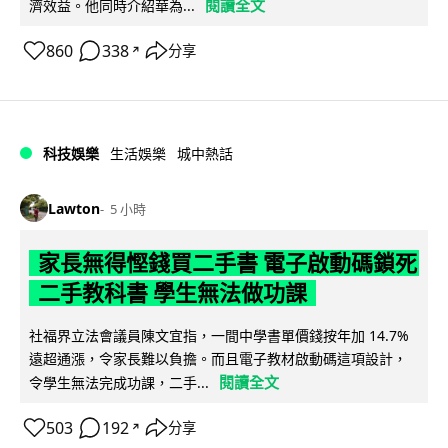
閱讀全文
濟效益。他同時介紹華為...
860
338
分享
↗
科技娛樂
生活娛樂
城中熱話
Lawton
5 小時
家長無得慳錢買二手書 電子啟動碼鎖死
二手教科書 學生無法做功課
社福界立法會議員陳文宜指，一間中學書單價錢按年加 14.7%
遠超通漲，令家長難以負擔。而且電子教材啟動碼這項設計，
閱讀全文
令學生無法完成功課，二手...
503
192
分享
↗