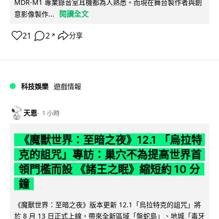
MDR-M1 專業錄音室耳機都為人熟悉。而現在舞台製作者與創
閱讀全文
意影像製作...
21
2
分享
↗
科技娛樂
遊戲情報
天恩
1 小時
《魔獸世界：至暗之夜》12.1 「烏拉特
克的詛咒」專訪：巢穴不為提高世界首
領門檻而設 《諸王之眠》縮短約 10 分
鐘
《魔獸世界：至暗之夜》版本更新 12.1「烏拉特克的詛咒」將
於 8 月 13 日正式上線，帶來全新區域「盤蛇島」、地城「毒牙