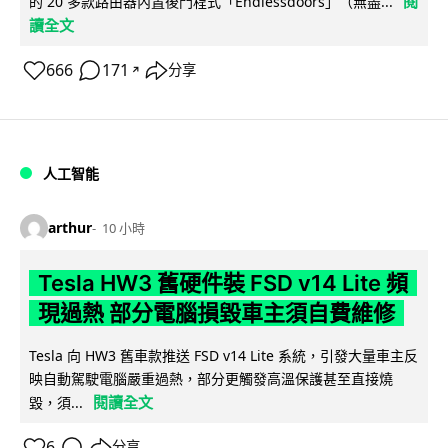
閱
的 20 多款路由器內置後門程式「Endlessdoors」（無盡...
讀全文
666
171
分享
↗
人工智能
arthur
10 小時
Tesla HW3 舊硬件裝 FSD v14 Lite 頻
現過熱 部分電腦損毀車主須自費維修
Tesla 向 HW3 舊車款推送 FSD v14 Lite 系統，引發大量車主反
映自動駕駛電腦嚴重過熱，部分更觸發高溫保護甚至直接燒
閱讀全文
毀，須...
6
分享