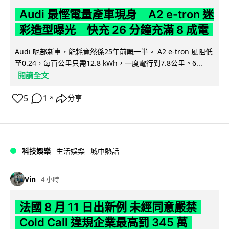
Audi 最慳電量產車現身 A2 e-tron 迷
彩造型曝光 快充 26 分鐘充滿 8 成電
Audi 呢部新車，能耗竟然係25年前嘅一半。 A2 e-tron 風阻低
至0.24，每百公里只需12.8 kWh，一度電行到7.8公里。6...
閱讀全文
5
1
分享
↗
科技娛樂
生活娛樂
城中熱話
Vin
4 小時
法國 8 月 11 日出新例 未經同意嚴禁
Cold Call 違規企業最高罰 345 萬