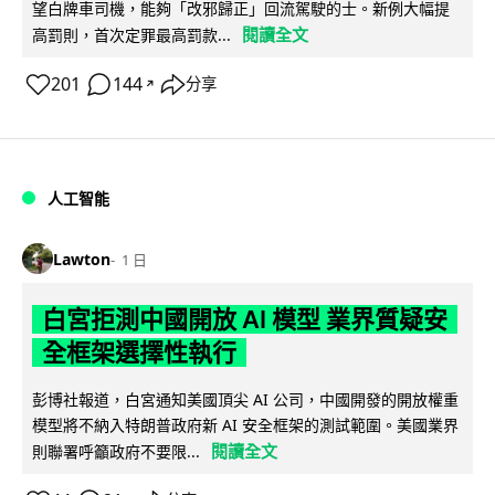
望白牌車司機，能夠「改邪歸正」回流駕駛的士。新例大幅提
閱讀全文
高罰則，首次定罪最高罰款...
201
144
分享
↗
人工智能
Lawton
1 日
白宮拒測中國開放 AI 模型 業界質疑安
全框架選擇性執行
彭博社報道，白宮通知美國頂尖 AI 公司，中國開發的開放權重
模型將不納入特朗普政府新 AI 安全框架的測試範圍。美國業界
閱讀全文
則聯署呼籲政府不要限...