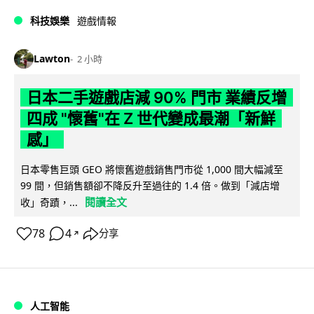
科技娛樂
遊戲情報
Lawton
2 小時
日本二手遊戲店減 90% 門市 業績反增
四成 "懷舊"在 Z 世代變成最潮「新鮮
感」
日本零售巨頭 GEO 將懷舊遊戲銷售門市從 1,000 間大幅減至
99 間，但銷售額卻不降反升至過往的 1.4 倍。做到「減店增
閱讀全文
收」奇蹟，...
78
4
分享
↗
人工智能