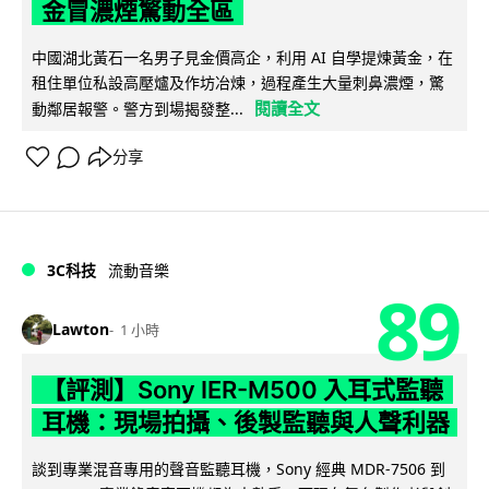
金冒濃煙驚動全區
中國湖北黃石一名男子見金價高企，利用 AI 自學提煉黃金，在
租住單位私設高壓爐及作坊冶煉，過程產生大量刺鼻濃煙，驚
閱讀全文
動鄰居報警。警方到場揭發整...
分享
3C科技
流動音樂
89
Lawton
1 小時
【評測】Sony IER-M500 入耳式監聽
耳機：現場拍攝、後製監聽與人聲利器
談到專業混音專用的聲音監聽耳機，Sony 經典 MDR-7506 到