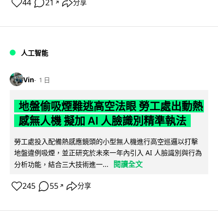
44
21
分享
↗
人工智能
Vin
1 日
地盤偷吸煙難逃高空法眼 勞工處出動熱
感無人機 擬加 AI 人臉識別精準執法
勞工處投入配備熱感應鏡頭的小型無人機進行高空巡邏以打擊
地盤違例吸煙，並正研究於未來一年內引入 AI 人臉識別與行為
閱讀全文
分析功能，結合三大技術進一...
245
55
分享
↗