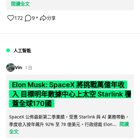
閱讀全文
172
9
分享
↗
人工智能
Vin
1 日
Elon Musk: SpaceX 將挑戰萬億年收
入 目標明年數據中心上太空 Starlink 覆
蓋全球170國
SpaceX 公佈最新第二季業績，受惠 Starlink 與 AI 業務帶動，
閱讀
季度收入按年飆升 92% 至 78 億美元。行政總裁 Elon...
全文