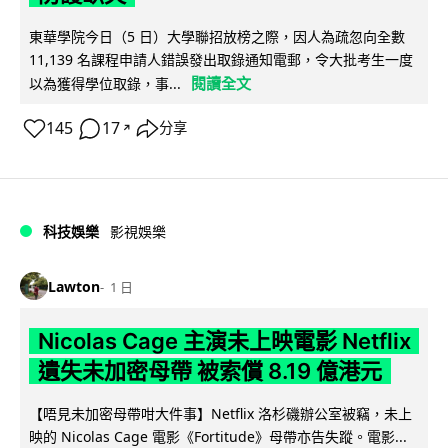
東華學院今日（5 日）大學聯招放榜之際，因人為疏忽向全數
11,139 名課程申請人錯誤發出取錄通知電郵，令大批考生一度
閱讀全文
以為獲得學位取錄，事...
145
17
分享
↗
科技娛樂
影視娛樂
Lawton
1 日
Nicolas Cage 主演未上映電影 Netflix
遺失未加密母帶 被索償 8.19 億港元
【唔見未加密母帶咁大件事】Netflix 洛杉磯辦公室被竊，未上
映的 Nicolas Cage 電影《Fortitude》母帶亦告失蹤。電影...