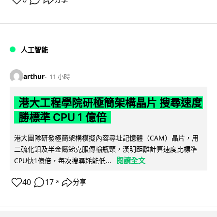
人工智能
arthur
11 小時
港大工程學院研極簡架構晶片 搜尋速度
勝標準 CPU 1 億倍
港大團隊研發極簡架構模擬內容尋址記憶體（CAM）晶片，用
二硫化鉬及半金屬銻克服傳輸瓶頸，漢明距離計算速度比標準
閱讀全文
CPU快1億倍，每次搜尋耗能低...
40
17
分享
↗