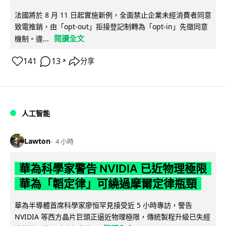
法國將於 8 月 11 日起實施新例，全面禁止企業未經消費者同意
致電推銷，由「opt-out」拒接登記制轉為「opt-in」先徵同意
閱讀全文
機制。違...
141
13
分享
↗
人工智能
Lawton
4 小時
華為科學家警告 NVIDIA 已近物理極限
華為「韜定律」可繞過摩爾定律瓶頸
華為半導體首席科學家廖恒罕見接受近 5 小時專訪，警告
NVIDIA 等西方晶片巨頭正逼近物理極限，傳統製程升級已失經