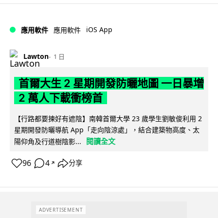
iOS App
應用軟件
應用軟件
Lawton
1 日
首爾大生 2 星期開發防曬地圖 一日暴增
2 萬人下載衝榜首
【行路都要揀好有遮陰】南韓首爾大學 23 歲學生劉敏俊利用 2
星期開發防曬導航 App「走向陰涼處」，結合建築物高度、太
閱讀全文
陽仰角及行道樹陰影...
96
4
分享
↗
ADVERTISEMENT