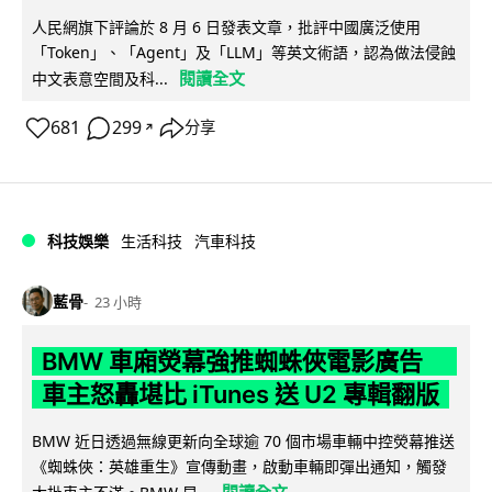
人民網旗下評論於 8 月 6 日發表文章，批評中國廣泛使用
「Token」、「Agent」及「LLM」等英文術語，認為做法侵蝕
閱讀全文
中文表意空間及科...
681
299
分享
↗
科技娛樂
生活科技
汽車科技
藍骨
23 小時
BMW 車廂熒幕強推蜘蛛俠電影廣告
車主怒轟堪比 iTunes 送 U2 專輯翻版
BMW 近日透過無線更新向全球逾 70 個市場車輛中控熒幕推送
《蜘蛛俠：英雄重生》宣傳動畫，啟動車輛即彈出通知，觸發