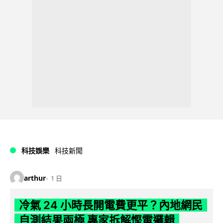
科技娛樂
科技新聞
arthur
1 日
冷氣 24 小時長開電費更平？內地網民
自測結果兩極 專家拆解慳電邏輯