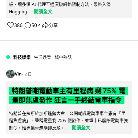
板，讓多個 AI 代理互通突破網絡限制方法，最終入侵
閱讀全文
Hugging...
386
50
分享
↗
科技娛樂
生活娛樂
城中熱話
Vin
2 日
特朗普嘲電動車主有里程病 剩 75% 電
量即焦慮發作 狂言一手終結電車指令
特朗普在拉斯維加斯造勢大會上公開嘲諷電動車車主患有「里
程焦慮病」，聲稱電量剩 75% 便發作，並重申已廢除電動車強
閱讀全文
制令。惟專業車媒隨即反駁，...