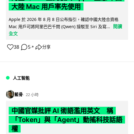
大陸 Mac 用戶率先使用
Apple 於 2026 年 8 月 8 日公布指引，確認中國大陸合資格
閱讀
Mac 用戶可將阿里巴巴千問 (Qwen) 接駁至 Siri 及寫...
全文
38
5
分享
↗
人工智能
藍骨
22 小時
中國官媒批評 AI 術語濫用英文 稱
「Token」與「Agent」動搖科技話語
權