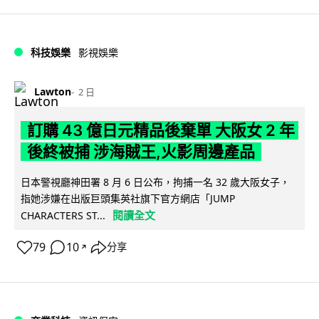
科技娛樂
影視娛樂
Lawton
2 日
訂購 43 億日元精品後棄單 大阪女 2 年
後終被捕 涉海賊王,火影周邊產品
日本警視廳神田署 8 月 6 日公布，拘捕一名 32 歲大阪女子，
指她涉嫌在出版巨頭集英社旗下官方網店「JUMP
閱讀全文
CHARACTERS ST...
79
10
分享
↗