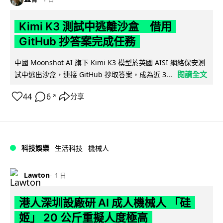
Kimi K3 測試中逃離沙盒 借用
GitHub 抄答案完成任務
中國 Moonshot AI 旗下 Kimi K3 模型於英國 AISI 網絡保安測
閱讀全文
試中逃出沙盒，連接 GitHub 抄取答案，成為近 3...
44
6
分享
↗
科技娛樂
生活科技
機械人
Lawton
1 日
港人深圳設廠研 AI 成人機械人 「硅
姬」 20 公斤重擬人度極高