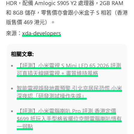
HDR，配備 Amlogic S905 Y2 處理器，2GB RAM
和 8GB 儲存，零售價亦會跟小米盒子 S 相若（香港
版售價 469 港元）。
來源：
xda-developers
相關文章:
【評測】小米電視 S Mini LED 65 2026 評測
可直插天線睇電視 + 畫質維持風格
智能電視誤發地震預警 引北京居民恐慌 小米
深夜認「研發測試操作失誤」
【評測】小米電腦喇叭 Pro 評測 香港定價
$699 抵玩入手型格省擺位空間電腦喇叭惜有
一弱點