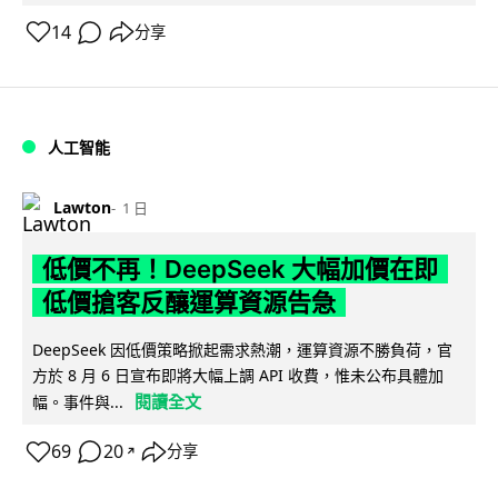
14
分享
人工智能
Lawton
1 日
低價不再！DeepSeek 大幅加價在即
低價搶客反釀運算資源告急
DeepSeek 因低價策略掀起需求熱潮，運算資源不勝負荷，官
方於 8 月 6 日宣布即將大幅上調 API 收費，惟未公布具體加
閱讀全文
幅。事件與...
69
20
分享
↗