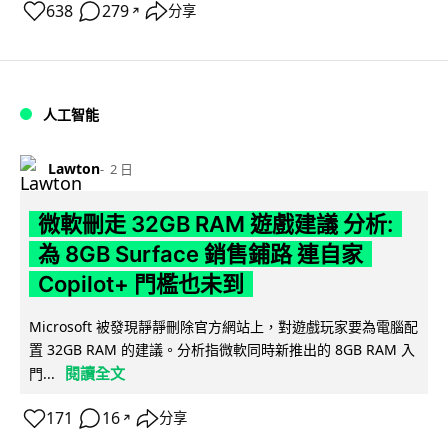
638
279
分享
↗
人工智能
Lawton
2 日
微軟刪走 32GB RAM 遊戲建議 分析:
為 8GB Surface 銷售鋪路 連自家
Copilot+ 門檻也未到
Microsoft 被發現靜靜刪除官方網站上，對遊戲玩家要為電腦配
置 32GB RAM 的建議。分析指微軟同時新推出的 8GB RAM 入
閱讀全文
門...
171
16
分享
↗