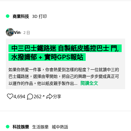
商業科技
3D 打印
Vin
2 日
中三巴士鐵路迷 自製紙皮遙控巴士 門,
水撥識郁 + 實時GPS報站
如果你熱愛一件事，你會熱愛到怎樣的程度？一位就讀中三的
巴士鐵路迷，選擇由零開始，把自己的興趣一步步變成真正可
閱讀全文
以運作的作品。他以紙皮親手製作出...
4,694
262
分享
↗
科技娛樂
生活娛樂
城中熱話