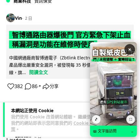
商業科技
資訊保安
Vin
2 日
智博通路由器爆後門 官方緊急下架止血
稱漏洞是功能在維修時使用
×
中國網通廠商智博通電子（Zbtlink Electronics）旗下的路由器
產品爆出嚴重安全漏洞，被發現每 35 秒便會與中國伺服器連
閱讀全文
線，旗...
382
86
分享
↗
本網站正使用 Cookie
我們使用 Cookie 改善網站體驗。 繼續使用
科技娛樂
生活娛樂
城中熱話
🎵
⛶
我們的網站即表示您同意我們的
Cookie 政
策
。
📖 文字版訪問
→
Lawton
2 日