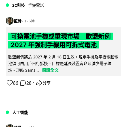
3C科技
手提電話
藍骨
1 小時
可換電池手機或重現市場 歐盟新例
2027 年強制手機用可拆式電池
歐盟新例將於 2027 年 2 月 18 日生效，規定手機及平板電腦電
池須可由用戶自行拆換，目標是延長裝置壽命及減少電子垃
閱讀全文
圾。現時 Sams...
86
28
分享
↗
人工智能