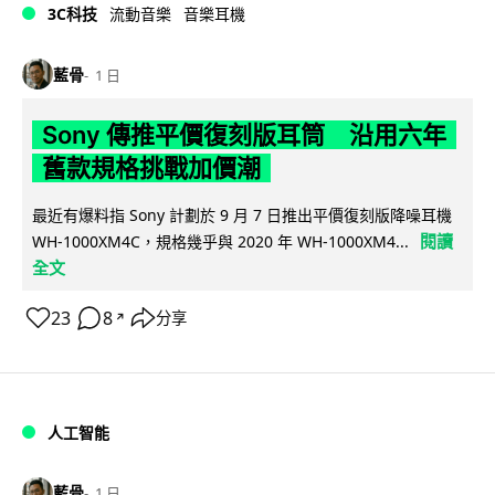
3C科技
流動音樂
音樂耳機
藍骨
1 日
Sony 傳推平價復刻版耳筒 沿用六年
舊款規格挑戰加價潮
最近有爆料指 Sony 計劃於 9 月 7 日推出平價復刻版降噪耳機
閱讀
WH-1000XM4C，規格幾乎與 2020 年 WH-1000XM4...
全文
23
8
分享
↗
人工智能
藍骨
1 日