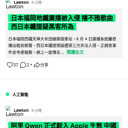
Lawton
8 小時
日本福岡地鐵廣播被入侵 播不雅歌曲
西日本鐵道疑黑客所為
日本福岡西鐵天神大牟田線兩個車站，8 月 4 日廣播系統離奇
播出粗俗歌聲，西日本鐵道懷疑遭第三方非法入侵，正調查事
閱讀全文
件並考慮報案。網上一度傳言...
37
2
分享
↗
人工智能
Lawton
8 小時
阿里 Qwen 正式駁入 Apple 生態 中國