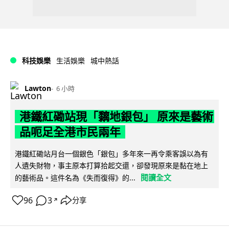
科技娛樂
生活娛樂
城中熱話
Lawton
6 小時
港鐵紅磡站現「黐地銀包」 原來是藝術
品呃足全港市民兩年
港鐵紅磡站月台一個銀色「銀包」多年來一再令乘客誤以為有
人遺失財物，事主原本打算拾起交還，卻發現原來是黏在地上
閱讀全文
的藝術品。這件名為《失而復得》的...
96
3
分享
↗