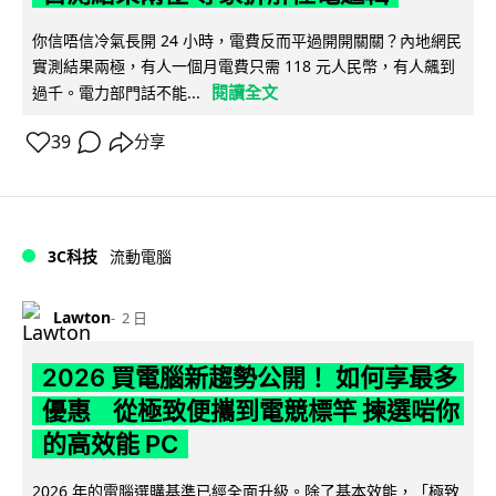
你信唔信冷氣長開 24 小時，電費反而平過開開關關？內地網民
實測結果兩極，有人一個月電費只需 118 元人民幣，有人飆到
閱讀全文
過千。電力部門話不能...
39
分享
3C科技
流動電腦
Lawton
2 日
2026 買電腦新趨勢公開！ 如何享最多
優惠 從極致便攜到電競標竿 揀選啱你
的高效能 PC
2026 年的電腦選購基準已經全面升級。除了基本效能，「極致