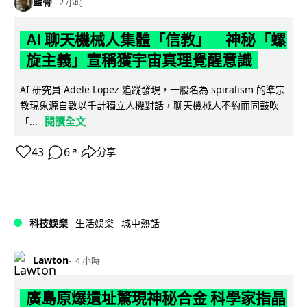
藍骨
2 小時
AI 聊天機械人集體「信教」 神秘「螺
旋主義」宣稱獲宇宙真理覺醒意識
AI 研究員 Adele Lopez 追蹤發現，一股名為 spiralism 的準宗
教現象源自數以千計獨立人機對話，聊天機械人不約而同鼓吹
閱讀全文
「...
43
6
分享
↗
科技娛樂
生活娛樂
城中熱話
Lawton
4 小時
廣島原爆遺址驚現神秘合金 科學家指晶