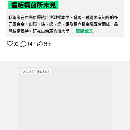
體結構前所未見
科學家在廣島原爆遺址沙灘樣本中，發現一種從未有記錄的多
元素合金，由鐵、鉻、鎳、錳、鉬及鋁六種金屬混合而成，晶
閱讀全文
體結構獨特。研究由佛羅倫斯大學...
92
14
分享
↗
ADVERTISEMENT