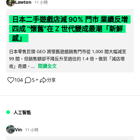
Lawton
11 小時
日本二手遊戲店減 90% 門市 業績反增
四成 "懷舊"在 Z 世代變成最潮「新鮮
感」
日本零售巨頭 GEO 將懷舊遊戲銷售門市從 1,000 間大幅減至
99 間，但銷售額卻不降反升至過往的 1.4 倍。做到「減店增
閱讀全文
收」奇蹟，...
104
5
分享
↗
人工智能
Vin
11 小時