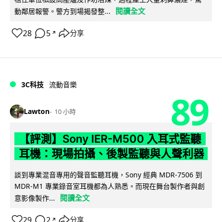
閱讀全文
動鄰居報警。警方到場揭發整...
28
5
分享
↗
3C科技
流動音樂
89
Lawton
10 小時
【評測】Sony IER-M500 入耳式監聽
耳機：現場拍攝、後製監聽與人聲利器
談到專業混音專用的聲音監聽耳機，Sony 經典 MDR-7506 到
MDR-M1 專業錄音室耳機都為人熟悉。而現在舞台製作者與創
閱讀全文
意影像製作...
29
2
分享
↗