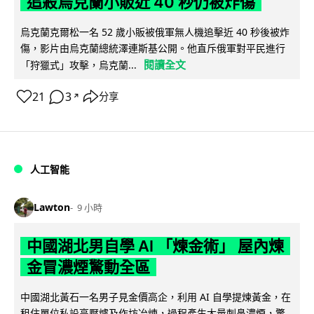
追殺烏克蘭小販近 40 秒仍被炸傷
烏克蘭克爾松一名 52 歲小販被俄軍無人機追擊近 40 秒後被炸
傷，影片由烏克蘭總統澤連斯基公開。他直斥俄軍對平民進行
閱讀全文
「狩獵式」攻擊，烏克蘭...
21
3
分享
↗
人工智能
Lawton
9 小時
中國湖北男自學 AI 「煉金術」 屋內煉
金冒濃煙驚動全區
中國湖北黃石一名男子見金價高企，利用 AI 自學提煉黃金，在
租住單位私設高壓爐及作坊冶煉，過程產生大量刺鼻濃煙，驚