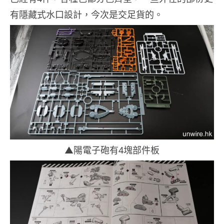
有隱藏式水口設計，今次是交足貨的。
▲陽電子砲有4塊部件板