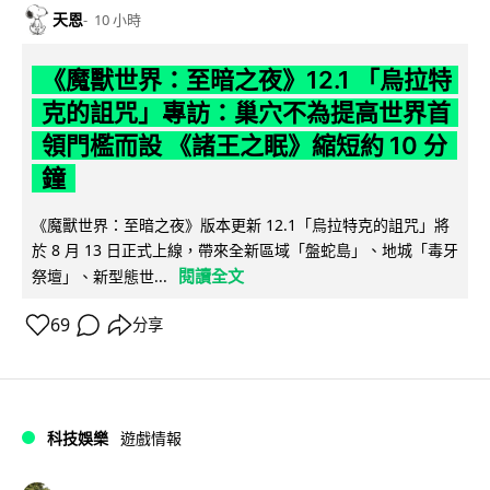
天恩
10 小時
《魔獸世界：至暗之夜》12.1 「烏拉特
克的詛咒」專訪：巢穴不為提高世界首
領門檻而設 《諸王之眠》縮短約 10 分
鐘
《魔獸世界：至暗之夜》版本更新 12.1「烏拉特克的詛咒」將
於 8 月 13 日正式上線，帶來全新區域「盤蛇島」、地城「毒牙
閱讀全文
祭壇」、新型態世...
69
分享
科技娛樂
遊戲情報