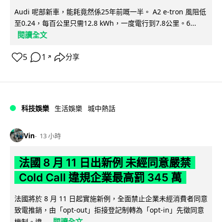
Audi 呢部新車，能耗竟然係25年前嘅一半。 A2 e-tron 風阻低
至0.24，每百公里只需12.8 kWh，一度電行到7.8公里。6...
閱讀全文
5
1
分享
↗
科技娛樂
生活娛樂
城中熱話
Vin
13 小時
法國 8 月 11 日出新例 未經同意嚴禁
Cold Call 違規企業最高罰 345 萬
法國將於 8 月 11 日起實施新例，全面禁止企業未經消費者同意
致電推銷，由「opt-out」拒接登記制轉為「opt-in」先徵同意
閱讀全文
機制。違...