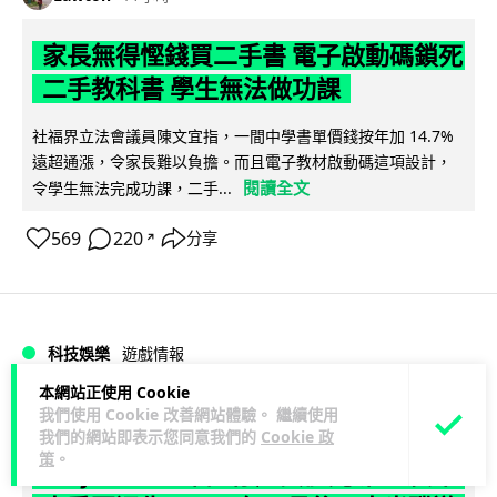
家長無得慳錢買二手書 電子啟動碼鎖死
二手教科書 學生無法做功課
社福界立法會議員陳文宜指，一間中學書單價錢按年加 14.7%
遠超通漲，令家長難以負擔。而且電子教材啟動碼這項設計，
閱讀全文
令學生無法完成功課，二手...
569
220
分享
↗
科技娛樂
遊戲情報
本網站正使用 Cookie
Lawton
我們使用 Cookie 改善網站體驗。 繼續使用
15 小時
我們的網站即表示您同意我們的
Cookie 政
策
。
PlayStation 確認停產實體光碟 包裝印