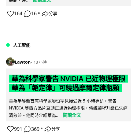
164
16
分享
↗
人工智能
Lawton
13 小時
華為科學家警告 NVIDIA 已近物理極限
華為「韜定律」可繞過摩爾定律瓶頸
華為半導體首席科學家廖恒罕見接受近 5 小時專訪，警告
NVIDIA 等西方晶片巨頭正逼近物理極限，傳統製程升級已失經
閱讀全文
濟效益。他同時介紹華為...
991
369
分享
↗