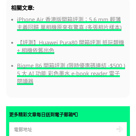
相關文章:
iPhone Air 香港版開箱評測：5.6 mm 輕薄
主義回歸 單相機原來有驚喜 (多張相片樣本)
【評測】Huawei Pura80 開箱評測 抵玩靚機
+ 相機依舊出色
Bigme B6 開箱評測 (限時優惠碼連結 -$500 )
5 大 AI 功能 彩色墨水 e-book reader 電子
閱讀器
📮
更多精彩文章每日送到電子郵箱