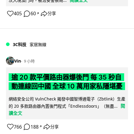
閱讀全文
次入境澳門時，被治安警察局...
405
60
分享
↗
3C科技
家居無線
Vin
9 小時
逾 20 款平價路由器爆後門 每 35 秒自
動連線回中國 全球 10 萬用家私隱堪憂
網絡安全公司 VulnCheck 揭發中國智博通電子（Zbtlink）生產
閱
的 20 多款路由器內置後門程式「Endlessdoors」（無盡...
讀全文
766
188
分享
↗