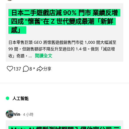
日本二手遊戲店減 90% 門市 業績反增
四成 "懷舊"在 Z 世代變成最潮「新鮮
感」
日本零售巨頭 GEO 將懷舊遊戲銷售門市從 1,000 間大幅減至
99 間，但銷售額卻不降反升至過往的 1.4 倍。做到「減店增
閱讀全文
收」奇蹟，...
137
8
分享
↗
人工智能
Vin
4 小時