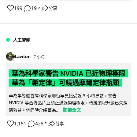
199
19
分享
↗
人工智能
Lawton
7 小時
華為科學家警告 NVIDIA 已近物理極限
華為「韜定律」可繞過摩爾定律瓶頸
華為半導體首席科學家廖恒罕見接受近 5 小時專訪，警告
NVIDIA 等西方晶片巨頭正逼近物理極限，傳統製程升級已失經
閱讀全文
濟效益。他同時介紹華為...
1,151
428
分享
↗