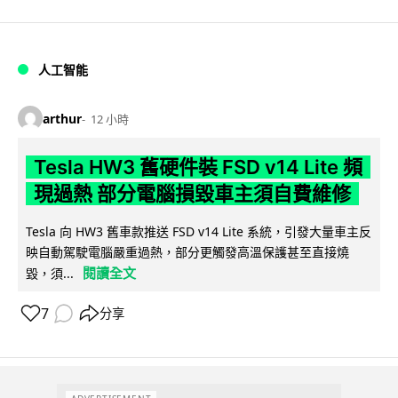
人工智能
arthur
12 小時
Tesla HW3 舊硬件裝 FSD v14 Lite 頻
現過熱 部分電腦損毀車主須自費維修
Tesla 向 HW3 舊車款推送 FSD v14 Lite 系統，引發大量車主反
映自動駕駛電腦嚴重過熱，部分更觸發高溫保護甚至直接燒
閱讀全文
毀，須...
7
分享