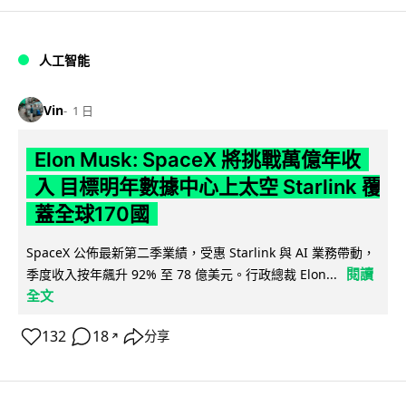
人工智能
Vin
1 日
Elon Musk: SpaceX 將挑戰萬億年收
入 目標明年數據中心上太空 Starlink 覆
蓋全球170國
SpaceX 公佈最新第二季業績，受惠 Starlink 與 AI 業務帶動，
閱讀
季度收入按年飆升 92% 至 78 億美元。行政總裁 Elon...
全文
132
18
分享
↗