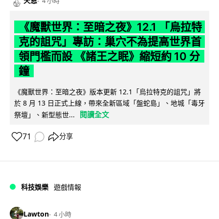
天恩
4 小時
《魔獸世界：至暗之夜》12.1 「烏拉特
克的詛咒」專訪：巢穴不為提高世界首
領門檻而設 《諸王之眠》縮短約 10 分
鐘
《魔獸世界：至暗之夜》版本更新 12.1「烏拉特克的詛咒」將
於 8 月 13 日正式上線，帶來全新區域「盤蛇島」、地城「毒牙
閱讀全文
祭壇」、新型態世...
71
分享
科技娛樂
遊戲情報
Lawton
4 小時