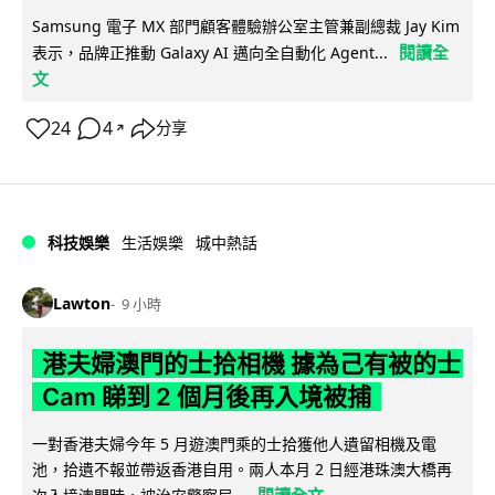
Samsung 電子 MX 部門顧客體驗辦公室主管兼副總裁 Jay Kim
閱讀全
表示，品牌正推動 Galaxy AI 邁向全自動化 Agent...
文
24
4
分享
↗
科技娛樂
生活娛樂
城中熱話
Lawton
9 小時
港夫婦澳門的士拾相機 據為己有被的士
Cam 睇到 2 個月後再入境被捕
一對香港夫婦今年 5 月遊澳門乘的士拾獲他人遺留相機及電
池，拾遺不報並帶返香港自用。兩人本月 2 日經港珠澳大橋再