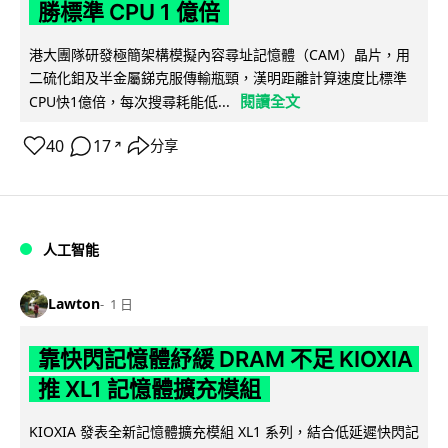
勝標準 CPU 1 億倍
港大團隊研發極簡架構模擬內容尋址記憶體（CAM）晶片，用
二硫化鉬及半金屬銻克服傳輸瓶頸，漢明距離計算速度比標準
閱讀全文
CPU快1億倍，每次搜尋耗能低...
40
17
分享
↗
人工智能
Lawton
1 日
靠快閃記憶體紓緩 DRAM 不足 KIOXIA
推 XL1 記憶體擴充模組
KIOXIA 發表全新記憶體擴充模組 XL1 系列，結合低延遲快閃記