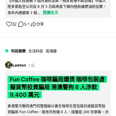
【中國大陸連續 3 個月減附加費，相反香港不斷加價】中國大
陸多家航空公司自 8 月 5 日起再度下調內陸航線燃油附加費，
閱讀全文
為年內連續第 3 個...
32
5
分享
↗
科技娛樂
生活科技
區塊鏈
Lawton
1 日
Fun Coffee 咖啡騙局爆煲 咖啡包裝虛
擬貨幣投資騙局 港澳警拘 8 人涉款
9,400 萬元
香港警方聯同澳門司警搗破以養生咖啡生意包裝的虛擬貨幣投
資騙局 Fun Coffee，兩地共拘捕 8 人，接獲逾 200 宗舉報，涉