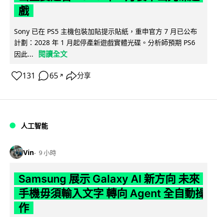
戲
Sony 已在 PS5 主機包裝加貼提示貼紙，重申官方 7 月已公布
計劃：2028 年 1 月起停產新遊戲實體光碟。分析師預期 PS6
閱讀全文
因此...
131
65
分享
↗
人工智能
Vin
9 小時
Samsung 展示 Galaxy AI 新方向 未來
手機毋須輸入文字 轉向 Agent 全自動操
作