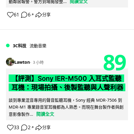
閱讀全文
動鄰居報警。警方到場揭發整...
61
6
分享
↗
3C科技
流動音樂
89
Lawton
3 小時
【評測】Sony IER-M500 入耳式監聽
耳機：現場拍攝、後製監聽與人聲利器
談到專業混音專用的聲音監聽耳機，Sony 經典 MDR-7506 到
MDR-M1 專業錄音室耳機都為人熟悉。而現在舞台製作者與創
閱讀全文
意影像製作...
33
2
分享
↗