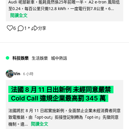
Audi 呢部新車，能耗竟然係25年前嘅一半。 A2 e-tron 風阻低
至0.24，每百公里只需12.8 kWh，一度電行到7.8公里。6...
閱讀全文
6
1
分享
↗
科技娛樂
生活娛樂
城中熱話
Vin
6 小時
法國 8 月 11 日出新例 未經同意嚴禁
Cold Call 違規企業最高罰 345 萬
法國將於 8 月 11 日起實施新例，全面禁止企業未經消費者同意
致電推銷，由「opt-out」拒接登記制轉為「opt-in」先徵同意
閱讀全文
機制。違...