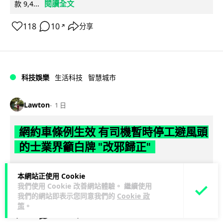
閱讀全文
款 9,4...
118
10
分享
↗
科技娛樂
生活科技
智慧城市
Lawton
1 日
網約車條例生效 有司機暫時停工避風頭
的士業界籲白牌 "改邪歸正"
規管網約車法例大部分條文已於 8 月 3 日生效，的士業界就期
本網站正使用 Cookie
望白牌車司機，能夠「改邪歸正」回流駕駛的士。新例大幅提
我們使用 Cookie 改善網站體驗。 繼續使用
閱讀全文
高罰則，首次定罪最高罰款...
我們的網站即表示您同意我們的
Cookie 政
策
。
205
146
分享
↗