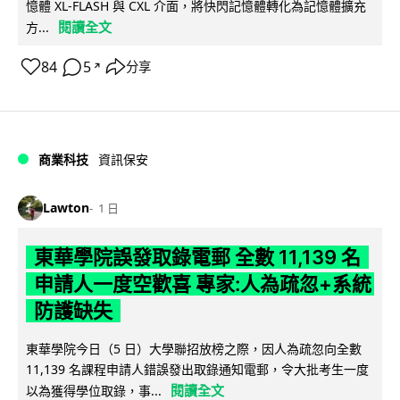
憶體 XL-FLASH 與 CXL 介面，將快閃記憶體轉化為記憶體擴充
閱讀全文
方...
84
5
分享
↗
商業科技
資訊保安
Lawton
1 日
東華學院誤發取錄電郵 全數 11,139 名
申請人一度空歡喜 專家:人為疏忽+系統
防護缺失
東華學院今日（5 日）大學聯招放榜之際，因人為疏忽向全數
11,139 名課程申請人錯誤發出取錄通知電郵，令大批考生一度
閱讀全文
以為獲得學位取錄，事...