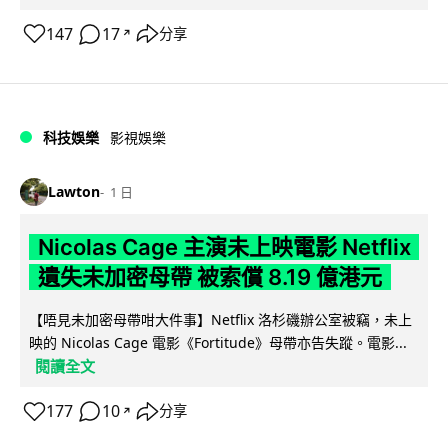
147
17
分享
↗
科技娛樂
影視娛樂
Lawton
1 日
Nicolas Cage 主演未上映電影 Netflix
遺失未加密母帶 被索償 8.19 億港元
【唔見未加密母帶咁大件事】Netflix 洛杉磯辦公室被竊，未上
映的 Nicolas Cage 電影《Fortitude》母帶亦告失蹤。電影...
閱讀全文
177
10
分享
↗