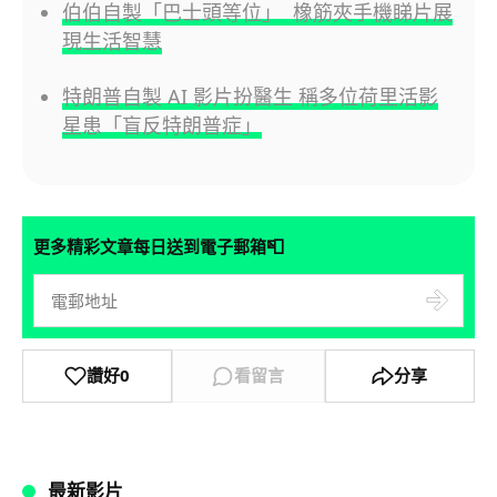
伯伯自製「巴士頭等位」 橡筋夾手機睇片展
現生活智慧
特朗普自製 AI 影片扮醫生 稱多位荷里活影
星患「盲反特朗普症」
📮
更多精彩文章每日送到電子郵箱
讚好
0
看留言
分享
最新影片