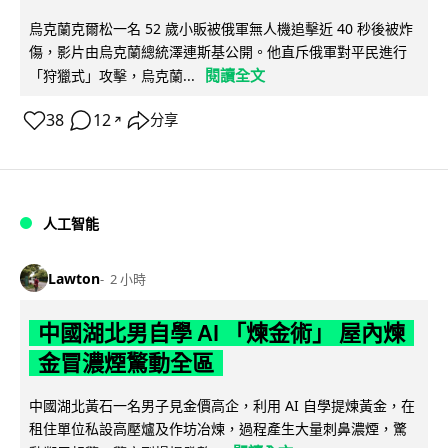
烏克蘭克爾松一名 52 歲小販被俄軍無人機追擊近 40 秒後被炸
傷，影片由烏克蘭總統澤連斯基公開。他直斥俄軍對平民進行
閱讀全文
「狩獵式」攻擊，烏克蘭...
38
12
分享
↗
人工智能
Lawton
2 小時
中國湖北男自學 AI 「煉金術」 屋內煉
金冒濃煙驚動全區
中國湖北黃石一名男子見金價高企，利用 AI 自學提煉黃金，在
租住單位私設高壓爐及作坊冶煉，過程產生大量刺鼻濃煙，驚