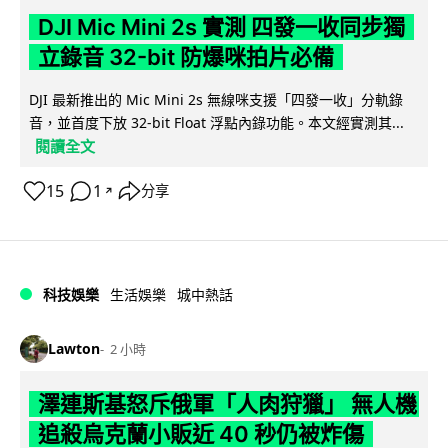
DJI Mic Mini 2s 實測 四發一收同步獨
立錄音 32-bit 防爆咪拍片必備
DJI 最新推出的 Mic Mini 2s 無線咪支援「四發一收」分軌錄
音，並首度下放 32-bit Float 浮點內錄功能。本文經實測其...
閱讀全文
15
1
分享
↗
科技娛樂
生活娛樂
城中熱話
Lawton
2 小時
澤連斯基怒斥俄軍「人肉狩獵」 無人機
追殺烏克蘭小販近 40 秒仍被炸傷