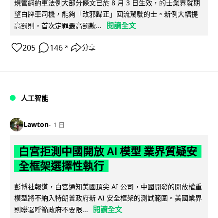
規管網約車法例大部分條文已於 8 月 3 日生效，的士業界就期
望白牌車司機，能夠「改邪歸正」回流駕駛的士。新例大幅提
閱讀全文
高罰則，首次定罪最高罰款...
205
146
分享
↗
人工智能
Lawton
1 日
白宮拒測中國開放 AI 模型 業界質疑安
全框架選擇性執行
彭博社報道，白宮通知美國頂尖 AI 公司，中國開發的開放權重
模型將不納入特朗普政府新 AI 安全框架的測試範圍。美國業界
閱讀全文
則聯署呼籲政府不要限...