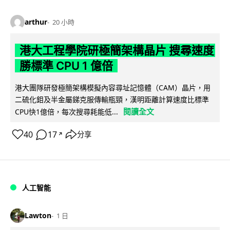
arthur
20 小時
港大工程學院研極簡架構晶片 搜尋速度
勝標準 CPU 1 億倍
港大團隊研發極簡架構模擬內容尋址記憶體（CAM）晶片，用
二硫化鉬及半金屬銻克服傳輸瓶頸，漢明距離計算速度比標準
閱讀全文
CPU快1億倍，每次搜尋耗能低...
40
17
分享
↗
人工智能
Lawton
1 日