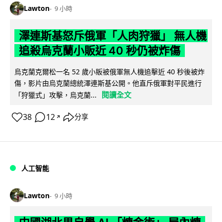
Lawton
9 小時
澤連斯基怒斥俄軍「人肉狩獵」 無人機
追殺烏克蘭小販近 40 秒仍被炸傷
烏克蘭克爾松一名 52 歲小販被俄軍無人機追擊近 40 秒後被炸
傷，影片由烏克蘭總統澤連斯基公開。他直斥俄軍對平民進行
閱讀全文
「狩獵式」攻擊，烏克蘭...
38
12
分享
↗
人工智能
Lawton
9 小時