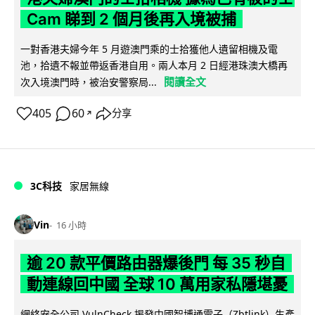
Cam 睇到 2 個月後再入境被捕
一對香港夫婦今年 5 月遊澳門乘的士拾獲他人遺留相機及電
池，拾遺不報並帶返香港自用。兩人本月 2 日經港珠澳大橋再
閱讀全文
次入境澳門時，被治安警察局...
405
60
分享
↗
3C科技
家居無線
Vin
16 小時
逾 20 款平價路由器爆後門 每 35 秒自
動連線回中國 全球 10 萬用家私隱堪憂
網絡安全公司 VulnCheck 揭發中國智博通電子（Zbtlink）生產