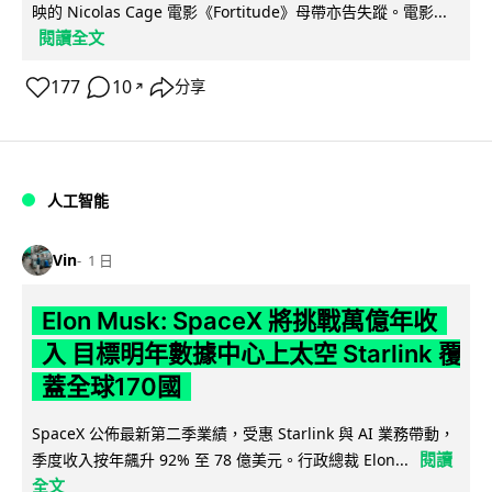
映的 Nicolas Cage 電影《Fortitude》母帶亦告失蹤。電影...
閱讀全文
177
10
分享
↗
人工智能
Vin
1 日
Elon Musk: SpaceX 將挑戰萬億年收
入 目標明年數據中心上太空 Starlink 覆
蓋全球170國
SpaceX 公佈最新第二季業績，受惠 Starlink 與 AI 業務帶動，
閱讀
季度收入按年飆升 92% 至 78 億美元。行政總裁 Elon...
全文