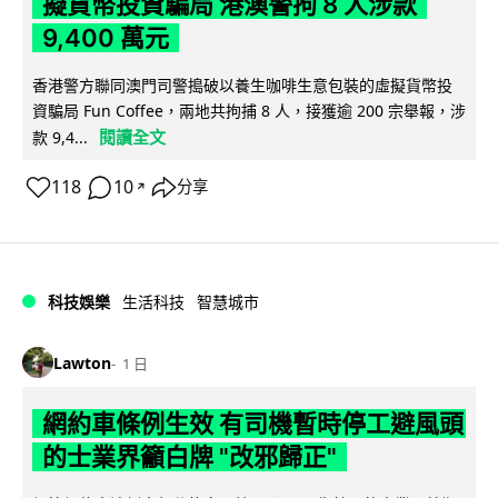
擬貨幣投資騙局 港澳警拘 8 人涉款
9,400 萬元
香港警方聯同澳門司警搗破以養生咖啡生意包裝的虛擬貨幣投
資騙局 Fun Coffee，兩地共拘捕 8 人，接獲逾 200 宗舉報，涉
閱讀全文
款 9,4...
118
10
分享
↗
科技娛樂
生活科技
智慧城市
Lawton
1 日
網約車條例生效 有司機暫時停工避風頭
的士業界籲白牌 "改邪歸正"