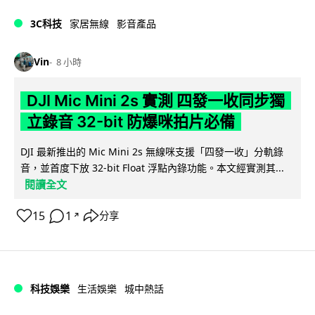
3C科技
家居無線
影音產品
Vin
8 小時
DJI Mic Mini 2s 實測 四發一收同步獨
立錄音 32-bit 防爆咪拍片必備
DJI 最新推出的 Mic Mini 2s 無線咪支援「四發一收」分軌錄
音，並首度下放 32-bit Float 浮點內錄功能。本文經實測其...
閱讀全文
15
1
分享
↗
科技娛樂
生活娛樂
城中熱話