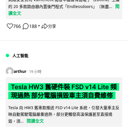
閱
的 20 多款路由器內置後門程式「Endlessdoors」（無盡...
讀全文
766
188
分享
↗
人工智能
arthur
19 小時
Tesla HW3 舊硬件裝 FSD v14 Lite 頻
現過熱 部分電腦損毀車主須自費維修
Tesla 向 HW3 舊車款推送 FSD v14 Lite 系統，引發大量車主反
映自動駕駛電腦嚴重過熱，部分更觸發高溫保護甚至直接燒
閱讀全文
毀，須...