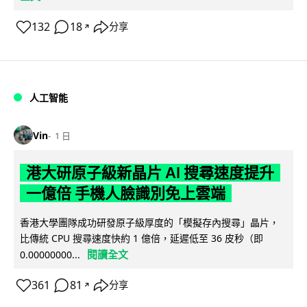
132
18
分享
↗
人工智能
Vin
1 日
港大研原子級新晶片 AI 搜尋速度提升
一億倍 手機人臉識別免上雲端
香港大學團隊成功研發原子級厚度的「模擬存內搜尋」晶片，
比傳統 CPU 搜尋速度快約 1 億倍，延遲低至 36 皮秒（即
閱讀全文
0.00000000...
361
81
分享
↗