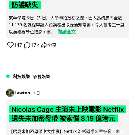
防護缺失
東華學院今日（5 日）大學聯招放榜之際，因人為疏忽向全數
11,139 名課程申請人錯誤發出取錄通知電郵，令大批考生一度
閱讀全文
以為獲得學位取錄，事...
147
17
分享
↗
科技娛樂
影視娛樂
Lawton
1 日
Nicolas Cage 主演未上映電影 Netflix
遺失未加密母帶 被索償 8.19 億港元
【唔見未加密母帶咁大件事】Netflix 洛杉磯辦公室被竊，未上