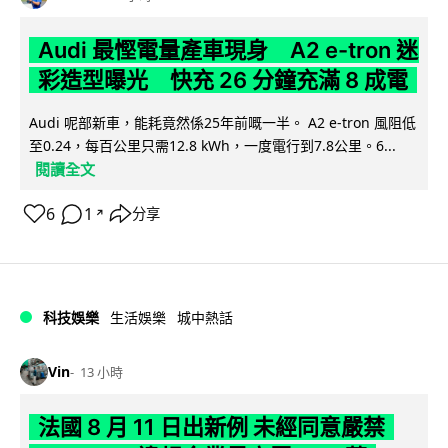
Audi 最慳電量產車現身 A2 e-tron 迷
彩造型曝光 快充 26 分鐘充滿 8 成電
Audi 呢部新車，能耗竟然係25年前嘅一半。 A2 e-tron 風阻低
至0.24，每百公里只需12.8 kWh，一度電行到7.8公里。6...
閱讀全文
6
1
分享
↗
科技娛樂
生活娛樂
城中熱話
Vin
13 小時
法國 8 月 11 日出新例 未經同意嚴禁