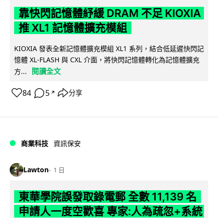
靠快閃記憶體紓緩 DRAM 不足 KIOXIA
推 XL1 記憶體擴充模組
KIOXIA 發表全新記憶體擴充模組 XL1 系列，結合低延遲快閃記
憶體 XL-FLASH 與 CXL 介面，將快閃記憶體轉化為記憶體擴充
閱讀全文
方...
84
5
分享
↗
商業科技
資訊保安
Lawton
1 日
東華學院誤發取錄電郵 全數 11,139 名
申請人一度空歡喜 專家:人為疏忽+系統