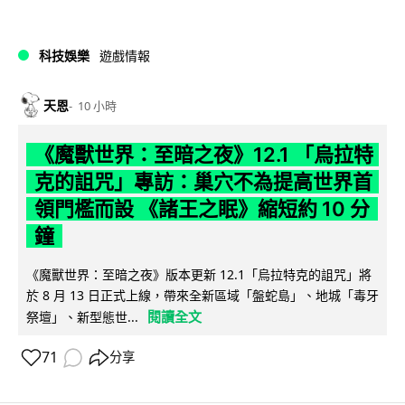
科技娛樂
遊戲情報
天恩
10 小時
《魔獸世界：至暗之夜》12.1 「烏拉特
克的詛咒」專訪：巢穴不為提高世界首
領門檻而設 《諸王之眠》縮短約 10 分
鐘
《魔獸世界：至暗之夜》版本更新 12.1「烏拉特克的詛咒」將
於 8 月 13 日正式上線，帶來全新區域「盤蛇島」、地城「毒牙
閱讀全文
祭壇」、新型態世...
71
分享