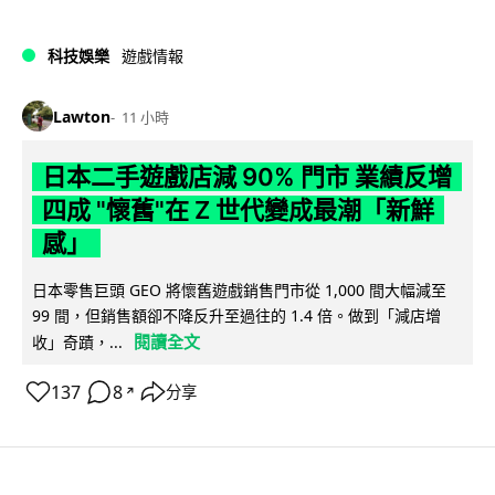
科技娛樂
遊戲情報
Lawton
11 小時
日本二手遊戲店減 90% 門市 業績反增
四成 "懷舊"在 Z 世代變成最潮「新鮮
感」
日本零售巨頭 GEO 將懷舊遊戲銷售門市從 1,000 間大幅減至
99 間，但銷售額卻不降反升至過往的 1.4 倍。做到「減店增
閱讀全文
收」奇蹟，...
137
8
分享
↗