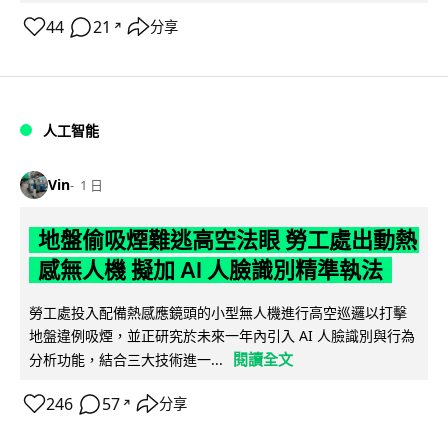
44
21
分享
↗
人工智能
Vin
1 日
地盤偷吸煙難逃高空法眼 勞工處出動熱
感無人機 擬加 AI 人臉識別精準執法
勞工處投入配備熱感應鏡頭的小型無人機進行高空巡邏以打擊
地盤違例吸煙，並正研究於未來一年內引入 AI 人臉識別與行為
閱讀全文
分析功能，結合三大技術進一...
246
57
分享
↗