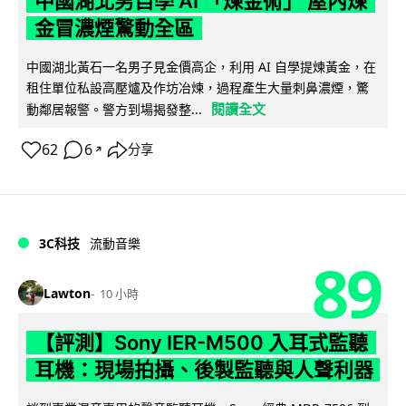
中國湖北男自學 AI 「煉金術」 屋內煉
金冒濃煙驚動全區
中國湖北黃石一名男子見金價高企，利用 AI 自學提煉黃金，在
租住單位私設高壓爐及作坊冶煉，過程產生大量刺鼻濃煙，驚
閱讀全文
動鄰居報警。警方到場揭發整...
62
6
分享
↗
3C科技
流動音樂
89
Lawton
10 小時
【評測】Sony IER-M500 入耳式監聽
耳機：現場拍攝、後製監聽與人聲利器