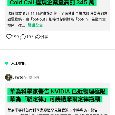
Cold Call 違規企業最高罰 345 萬
法國將於 8 月 11 日起實施新例，全面禁止企業未經消費者同意
致電推銷，由「opt-out」拒接登記制轉為「opt-in」先徵同意
閱讀全文
機制。違...
199
19
分享
↗
人工智能
Lawton
13 小時
華為科學家警告 NVIDIA 已近物理極限
華為「韜定律」可繞過摩爾定律瓶頸
華為半導體首席科學家廖恒罕見接受近 5 小時專訪，警告