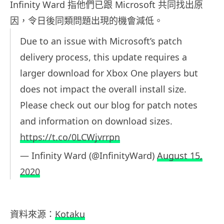
Infinity Ward 指他們已跟 Microsoft 共同找出原
因，令日後同類問題出現的機會減低。
Due to an issue with Microsoft’s patch
delivery process, this update requires a
larger download for Xbox One players but
does not impact the overall install size.
Please check out our blog for patch notes
and information on download sizes.
https://t.co/0LCWjvrrpn
— Infinity Ward (@InfinityWard)
August 15,
2020
資料來源：
Kotaku