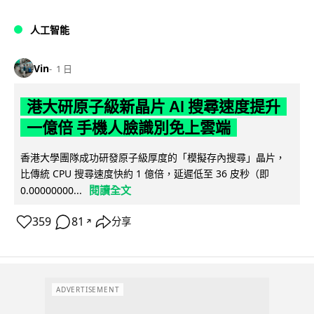
人工智能
Vin
1 日
港大研原子級新晶片 AI 搜尋速度提升
一億倍 手機人臉識別免上雲端
香港大學團隊成功研發原子級厚度的「模擬存內搜尋」晶片，
比傳統 CPU 搜尋速度快約 1 億倍，延遲低至 36 皮秒（即
閱讀全文
0.00000000...
359
81
分享
↗
ADVERTISEMENT