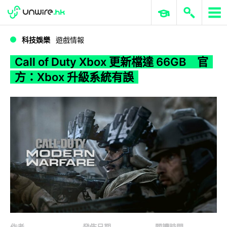
WWDC 2026
GenAI 與雲端科技專區
ERP 與商業 AI
Call of Duty Xbox 更新檔達 66GB 官方：Xbox 升級系統有誤
科技娛樂
遊戲情報
Call of Duty Xbox 更新檔達 66GB 官
方：Xbox 升級系統有誤
作者
發佈日期
閱讀時間