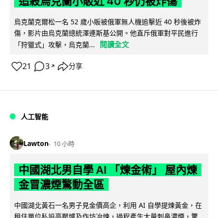
追殺烏克蘭小販近 40 秒仍被炸傷
烏克蘭克爾松一名 52 歲小販被俄軍無人機追擊近 40 秒後被炸
傷，影片由烏克蘭總統澤連斯基公開。他直斥俄軍對平民進行
閱讀全文
「狩獵式」攻擊，烏克蘭...
21
3
分享
↗
人工智能
Lawton
10 小時
中國湖北男自學 AI 「煉金術」 屋內煉
金冒濃煙驚動全區
中國湖北黃石一名男子見金價高企，利用 AI 自學提煉黃金，在
租住單位私設高壓爐及作坊冶煉，過程產生大量刺鼻濃煙，驚