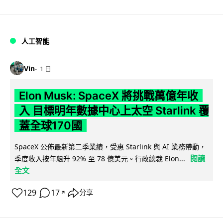
人工智能
Vin
1 日
Elon Musk: SpaceX 將挑戰萬億年收
入 目標明年數據中心上太空 Starlink 覆
蓋全球170國
SpaceX 公佈最新第二季業績，受惠 Starlink 與 AI 業務帶動，
閱讀
季度收入按年飆升 92% 至 78 億美元。行政總裁 Elon...
全文
129
17
分享
↗