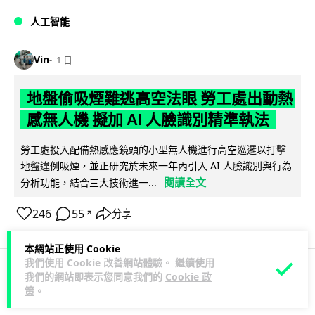
人工智能
Vin
1 日
地盤偷吸煙難逃高空法眼 勞工處出動熱
感無人機 擬加 AI 人臉識別精準執法
勞工處投入配備熱感應鏡頭的小型無人機進行高空巡邏以打擊
地盤違例吸煙，並正研究於未來一年內引入 AI 人臉識別與行為
閱讀全文
分析功能，結合三大技術進一...
246
55
分享
↗
本網站正使用 Cookie
我們使用 Cookie 改善網站體驗。 繼續使用
我們的網站即表示您同意我們的
Cookie 政
人工智能
策
。