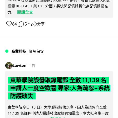
憶體 XL-FLASH 與 CXL 介面，將快閃記憶體轉化為記憶體擴充
閱讀全文
方...
84
5
分享
↗
商業科技
資訊保安
Lawton
1 日
東華學院誤發取錄電郵 全數 11,139 名
申請人一度空歡喜 專家:人為疏忽+系統
防護缺失
東華學院今日（5 日）大學聯招放榜之際，因人為疏忽向全數
11,139 名課程申請人錯誤發出取錄通知電郵，令大批考生一度