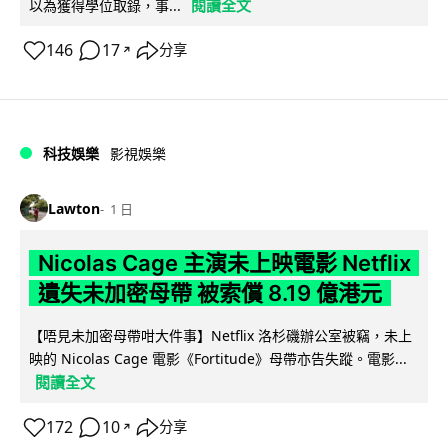
閱讀全文
以為獲得學位取錄，事...
146
17
分享
↗
科技娛樂
影視娛樂
Lawton
1 日
Nicolas Cage 主演未上映電影 Netflix
遺失未加密母帶 被索償 8.19 億港元
【唔見未加密母帶咁大件事】Netflix 洛杉磯辦公室被竊，未上
映的 Nicolas Cage 電影《Fortitude》母帶亦告失蹤。電影...
閱讀全文
172
10
分享
↗