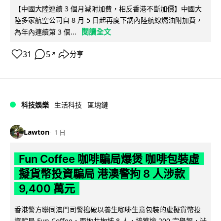
【中國大陸連續 3 個月減附加費，相反香港不斷加價】中國大
陸多家航空公司自 8 月 5 日起再度下調內陸航線燃油附加費，
閱讀全文
為年內連續第 3 個...
31
5
分享
↗
科技娛樂
生活科技
區塊鏈
Lawton
1 日
Fun Coffee 咖啡騙局爆煲 咖啡包裝虛
擬貨幣投資騙局 港澳警拘 8 人涉款
9,400 萬元
香港警方聯同澳門司警搗破以養生咖啡生意包裝的虛擬貨幣投
資騙局 Fun Coffee，兩地共拘捕 8 人，接獲逾 200 宗舉報，涉