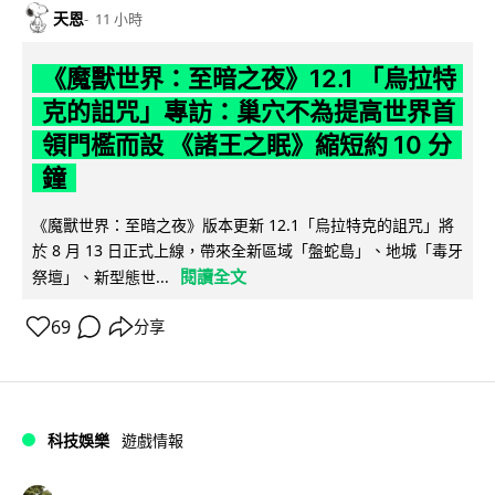
天恩
11 小時
《魔獸世界：至暗之夜》12.1 「烏拉特
克的詛咒」專訪：巢穴不為提高世界首
領門檻而設 《諸王之眠》縮短約 10 分
鐘
《魔獸世界：至暗之夜》版本更新 12.1「烏拉特克的詛咒」將
於 8 月 13 日正式上線，帶來全新區域「盤蛇島」、地城「毒牙
閱讀全文
祭壇」、新型態世...
69
分享
科技娛樂
遊戲情報