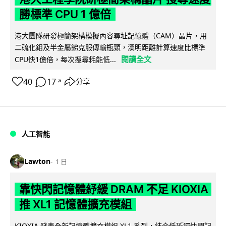
勝標準 CPU 1 億倍
港大團隊研發極簡架構模擬內容尋址記憶體（CAM）晶片，用
二硫化鉬及半金屬銻克服傳輸瓶頸，漢明距離計算速度比標準
閱讀全文
CPU快1億倍，每次搜尋耗能低...
40
17
分享
↗
人工智能
Lawton
1 日
靠快閃記憶體紓緩 DRAM 不足 KIOXIA
推 XL1 記憶體擴充模組
KIOXIA 發表全新記憶體擴充模組 XL1 系列，結合低延遲快閃記