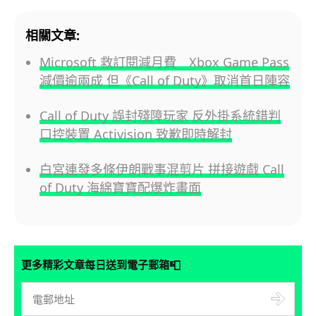
相關文章:
Microsoft 救訂閱減月費 Xbox Game Pass
減價逾兩成 但《Call of Duty》取消首日陣容
Call of Duty 誤封殘障玩家 反外掛系統錯判
口控裝置 Activision 致歉即時解封
白宮連發多條伊朗戰事混剪片 拼接遊戲 Call
of Duty 海綿寶寶配爆炸畫面
📮
更多精彩文章每日送到電子郵箱