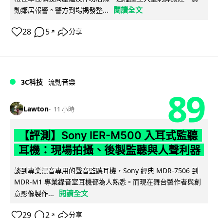
閱讀全文
動鄰居報警。警方到場揭發整...
28
5
分享
↗
3C科技
流動音樂
89
Lawton
11 小時
【評測】Sony IER-M500 入耳式監聽
耳機：現場拍攝、後製監聽與人聲利器
談到專業混音專用的聲音監聽耳機，Sony 經典 MDR-7506 到
MDR-M1 專業錄音室耳機都為人熟悉。而現在舞台製作者與創
閱讀全文
意影像製作...
29
2
分享
↗