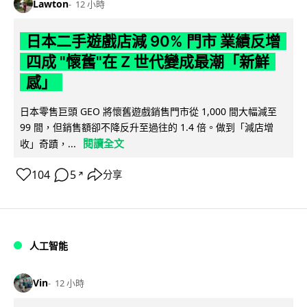
Lawton
12 小時
日本二手遊戲店減 90% 門市 業績反增
四成 "懷舊"在 Z 世代變成最潮「新鮮
感」
日本零售巨頭 GEO 將懷舊遊戲銷售門市從 1,000 間大幅減至
99 間，但銷售額卻不降反升至過往的 1.4 倍。做到「減店增
閱讀全文
收」奇蹟，...
104
5
分享
↗
人工智能
Vin
12 小時