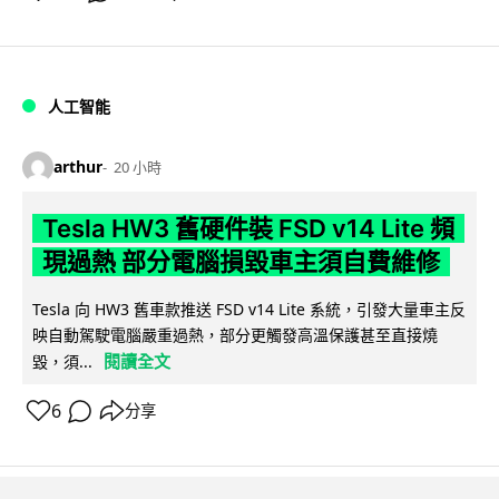
人工智能
arthur
20 小時
Tesla HW3 舊硬件裝 FSD v14 Lite 頻
現過熱 部分電腦損毀車主須自費維修
Tesla 向 HW3 舊車款推送 FSD v14 Lite 系統，引發大量車主反
映自動駕駛電腦嚴重過熱，部分更觸發高溫保護甚至直接燒
閱讀全文
毀，須...
6
分享