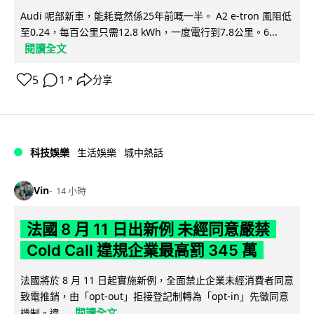
Audi 呢部新車，能耗竟然係25年前嘅一半。 A2 e-tron 風阻低
至0.24，每百公里只需12.8 kWh，一度電行到7.8公里。6...
閱讀全文
5
1
分享
↗
科技娛樂
生活娛樂
城中熱話
Vin
14 小時
法國 8 月 11 日出新例 未經同意嚴禁
Cold Call 違規企業最高罰 345 萬
法國將於 8 月 11 日起實施新例，全面禁止企業未經消費者同意
致電推銷，由「opt-out」拒接登記制轉為「opt-in」先徵同意
閱讀全文
機制。違...