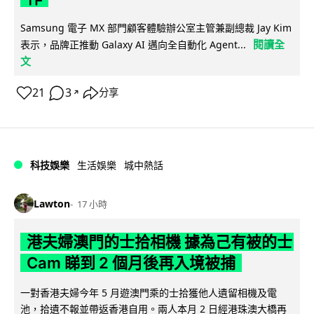
Samsung 電子 MX 部門顧客體驗辦公室主管兼副總裁 Jay Kim
閱讀全
表示，品牌正推動 Galaxy AI 邁向全自動化 Agent...
文
21
3
分享
↗
科技娛樂
生活娛樂
城中熱話
Lawton
17 小時
港夫婦澳門的士拾相機 據為己有被的士
Cam 睇到 2 個月後再入境被捕
一對香港夫婦今年 5 月遊澳門乘的士拾獲他人遺留相機及電
池，拾遺不報並帶返香港自用。兩人本月 2 日經港珠澳大橋再