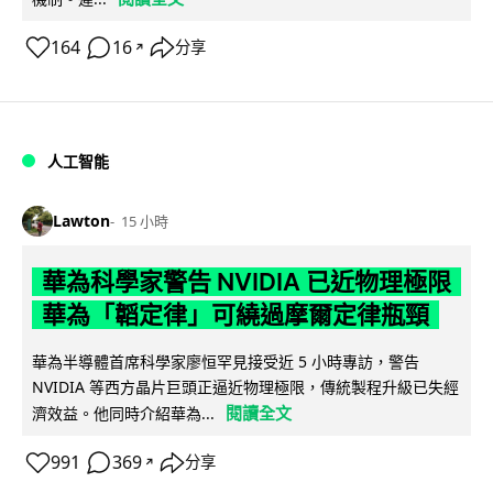
164
16
分享
↗
人工智能
Lawton
15 小時
華為科學家警告 NVIDIA 已近物理極限
華為「韜定律」可繞過摩爾定律瓶頸
華為半導體首席科學家廖恒罕見接受近 5 小時專訪，警告
NVIDIA 等西方晶片巨頭正逼近物理極限，傳統製程升級已失經
閱讀全文
濟效益。他同時介紹華為...
991
369
分享
↗