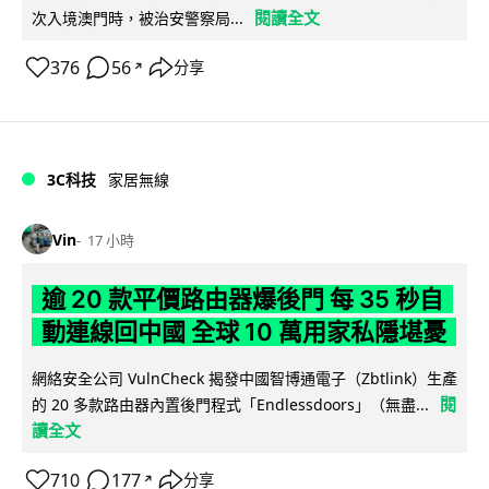
閱讀全文
次入境澳門時，被治安警察局...
376
56
分享
↗
3C科技
家居無線
Vin
17 小時
逾 20 款平價路由器爆後門 每 35 秒自
動連線回中國 全球 10 萬用家私隱堪憂
網絡安全公司 VulnCheck 揭發中國智博通電子（Zbtlink）生產
閱
的 20 多款路由器內置後門程式「Endlessdoors」（無盡...
讀全文
710
177
分享
↗