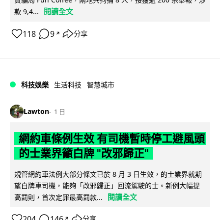
閱讀全文
款 9,4...
118
9
分享
↗
科技娛樂
生活科技
智慧城市
Lawton
1 日
網約車條例生效 有司機暫時停工避風頭
的士業界籲白牌 "改邪歸正"
規管網約車法例大部分條文已於 8 月 3 日生效，的士業界就期
望白牌車司機，能夠「改邪歸正」回流駕駛的士。新例大幅提
閱讀全文
高罰則，首次定罪最高罰款...
204
146
分享
↗