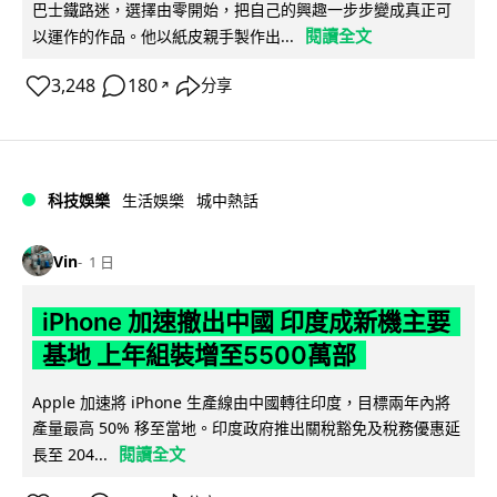
巴士鐵路迷，選擇由零開始，把自己的興趣一步步變成真正可
閱讀全文
以運作的作品。他以紙皮親手製作出...
3,248
180
分享
↗
科技娛樂
生活娛樂
城中熱話
Vin
1 日
iPhone 加速撤出中國 印度成新機主要
基地 上年組裝增至5500萬部
Apple 加速將 iPhone 生產線由中國轉往印度，目標兩年內將
產量最高 50% 移至當地。印度政府推出關稅豁免及稅務優惠延
閱讀全文
長至 204...