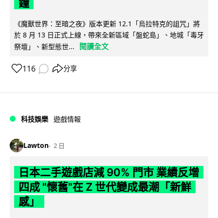
鐘
《魔獸世界：至暗之夜》版本更新 12.1「烏拉特克的詛咒」將
於 8 月 13 日正式上線，帶來全新區域「盤蛇島」、地城「毒牙
閱讀全文
祭壇」、新型態世...
116
分享
科技娛樂
遊戲情報
Lawton
2 日
日本二手遊戲店減 90% 門市 業績反增
四成 "懷舊"在 Z 世代變成最潮「新鮮
感」