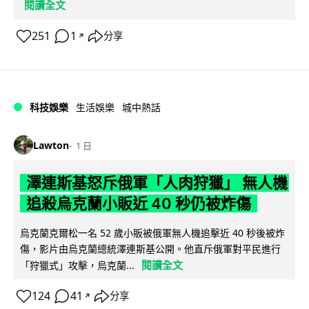
閱讀全文
251
1
分享
↗
科技娛樂
生活娛樂
城中熱話
Lawton
1 日
澤連斯基怒斥俄軍「人肉狩獵」 無人機
追殺烏克蘭小販近 40 秒仍被炸傷
烏克蘭克爾松一名 52 歲小販被俄軍無人機追擊近 40 秒後被炸
傷，影片由烏克蘭總統澤連斯基公開。他直斥俄軍對平民進行
閱讀全文
「狩獵式」攻擊，烏克蘭...
124
41
分享
↗