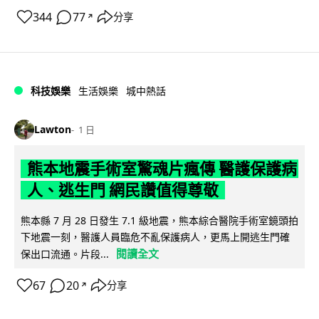
344
77
分享
↗
科技娛樂
生活娛樂
城中熱話
Lawton
1 日
熊本地震手術室驚魂片瘋傳 醫護保護病
人、逃生門 網民讚值得尊敬
熊本縣 7 月 28 日發生 7.1 級地震，熊本綜合醫院手術室鏡頭拍
下地震一刻，醫護人員臨危不亂保護病人，更馬上開逃生門確
閱讀全文
保出口流通。片段...
67
20
分享
↗