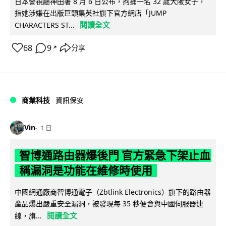
日本警視廳神田署 8 月 6 日公布，拘捕一名 32 歲大阪女子，
指她涉嫌在出版巨頭集英社旗下官方網店「JUMP
閱讀全文
CHARACTERS ST...
68
9
分享
↗
商業科技
資訊保安
Vin
1 日
智博通路由器爆後門 官方緊急下架止血
稱漏洞是功能在維修時使用
中國網通廠商智博通電子（Zbtlink Electronics）旗下的路由器
產品爆出嚴重安全漏洞，被發現每 35 秒便會與中國伺服器連
閱讀全文
線，旗...