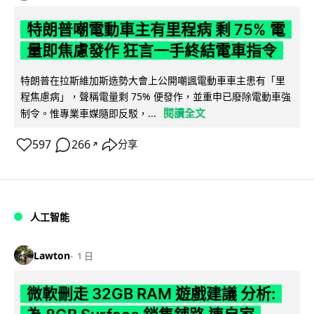
特朗普嘲電動車主有里程病 剩 75% 電
量即焦慮發作 狂言一手終結電車指令
特朗普在拉斯維加斯造勢大會上公開嘲諷電動車車主患有「里
程焦慮病」，聲稱電量剩 75% 便發作，並重申已廢除電動車強
閱讀全文
制令。惟專業車媒隨即反駁，...
597
266
分享
↗
人工智能
Lawton
1 日
微軟刪走 32GB RAM 遊戲建議 分析: