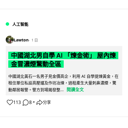
人工智能
Lawton
1 日
中國湖北男自學 AI 「煉金術」 屋內煉
金冒濃煙驚動全區
中國湖北黃石一名男子見金價高企，利用 AI 自學提煉黃金，在
租住單位私設高壓爐及作坊冶煉，過程產生大量刺鼻濃煙，驚
閱讀全文
動鄰居報警。警方到場揭發整...
113
8
分享
↗