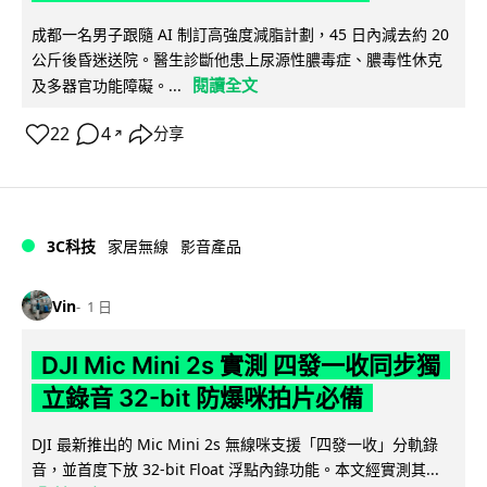
成都一名男子跟隨 AI 制訂高強度減脂計劃，45 日內減去約 20
公斤後昏迷送院。醫生診斷他患上尿源性膿毒症、膿毒性休克
閱讀全文
及多器官功能障礙。...
22
4
分享
↗
3C科技
家居無線
影音產品
Vin
1 日
DJI Mic Mini 2s 實測 四發一收同步獨
立錄音 32-bit 防爆咪拍片必備
DJI 最新推出的 Mic Mini 2s 無線咪支援「四發一收」分軌錄
音，並首度下放 32-bit Float 浮點內錄功能。本文經實測其...