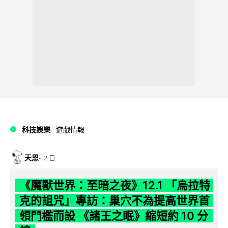
科技娛樂
遊戲情報
天恩
2 日
《魔獸世界：至暗之夜》12.1 「烏拉特
克的詛咒」專訪：巢穴不為提高世界首
領門檻而設 《諸王之眠》縮短約 10 分