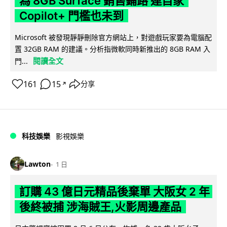
為 8GB Surface 銷售鋪路 連自家
Copilot+ 門檻也未到
Microsoft 被發現靜靜刪除官方網站上，對遊戲玩家要為電腦配
置 32GB RAM 的建議。分析指微軟同時新推出的 8GB RAM 入
閱讀全文
門...
161
15
分享
↗
科技娛樂
影視娛樂
Lawton
1 日
訂購 43 億日元精品後棄單 大阪女 2 年
後終被捕 涉海賊王,火影周邊產品