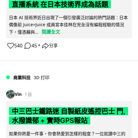
直播系統 在日本技術界成為話題
日本 AI 技術界近日出現了一個引發廣泛討論的熱門話題：日本
偶像前 Juice=Juice 成員宮本佳林在完全沒有編程經驗的情況
閱讀全文
下，僅憑藉與...
540
45
分享
↗
商業科技
3D 打印
Vin
1 日
中三巴士鐵路迷 自製紙皮遙控巴士 門,
水撥識郁 + 實時GPS報站
如果你熱愛一件事，你會熱愛到怎樣的程度？一位就讀中三的