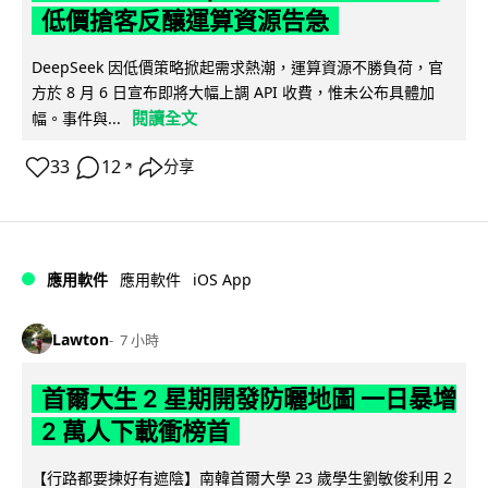
低價搶客反釀運算資源告急
DeepSeek 因低價策略掀起需求熱潮，運算資源不勝負荷，官
方於 8 月 6 日宣布即將大幅上調 API 收費，惟未公布具體加
閱讀全文
幅。事件與...
33
12
分享
↗
iOS App
應用軟件
應用軟件
Lawton
7 小時
首爾大生 2 星期開發防曬地圖 一日暴增
2 萬人下載衝榜首
【行路都要揀好有遮陰】南韓首爾大學 23 歲學生劉敏俊利用 2