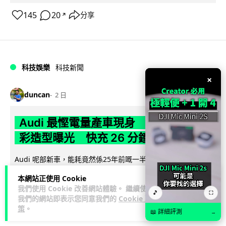
145
20
分享
↗
科技娛樂
科技新聞
×
duncan
2 日
Audi 最慳電量產車現身 A2 e-tron 迷
彩造型曝光 快充 26 分鐘充滿 8 成電
Audi 呢部新車，能耗竟然係25年前嘅一半。 A2 e-tron 風阻低
至0.24，每百公里只需12.8 kWh，一度電行到7.8公里。6...
本網站正使用 Cookie
閱讀全文
我們使用 Cookie 改善網站體驗。 繼續使用
🎵
⛶
我們的網站即表示您同意我們的
Cookie 政
7
1
分享
↗
策
。
📖 詳細評測
→