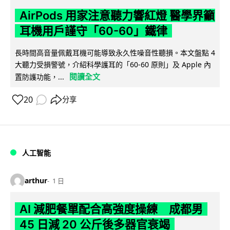
AirPods 用家注意聽力響紅燈 醫學界籲
耳機用戶謹守「60-60」鐵律
長時間高音量佩戴耳機可能導致永久性噪音性聽損。本文盤點 4
大聽力受損警號，介紹科學護耳的「60-60 原則」及 Apple 內
閱讀全文
置防護功能，...
20
分享
人工智能
arthur
1 日
AI 減肥餐單配合高強度操練 成都男
45 日減 20 公斤後多器官衰竭