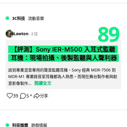
3C科技
流動音樂
89
Lawton
2 日
【評測】Sony IER-M500 入耳式監聽
耳機：現場拍攝、後製監聽與人聲利器
談到專業混音專用的聲音監聽耳機，Sony 經典 MDR-7506 到
MDR-M1 專業錄音室耳機都為人熟悉。而現在舞台製作者與創
閱讀全文
意影像製作...
39
5
分享
↗
科技娛樂
遊戲情報