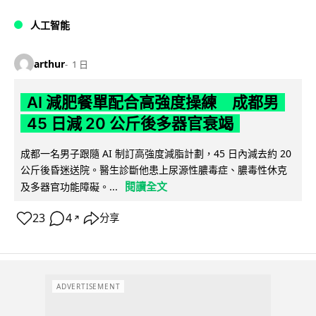
人工智能
arthur
1 日
AI 減肥餐單配合高強度操練 成都男
45 日減 20 公斤後多器官衰竭
成都一名男子跟隨 AI 制訂高強度減脂計劃，45 日內減去約 20
公斤後昏迷送院。醫生診斷他患上尿源性膿毒症、膿毒性休克
閱讀全文
及多器官功能障礙。...
23
4
分享
↗
ADVERTISEMENT