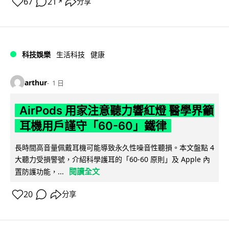
67
21
分享
↗
科技娛樂
生活科技
健康
arthur
1 日
AirPods 用家注意聽力響紅燈 醫學界籲
耳機用戶謹守「60-60」鐵律
長時間高音量佩戴耳機可能導致永久性噪音性聽損。本文盤點 4
大聽力受損警號，介紹科學護耳的「60-60 原則」及 Apple 內
閱讀全文
置防護功能，...
20
分享