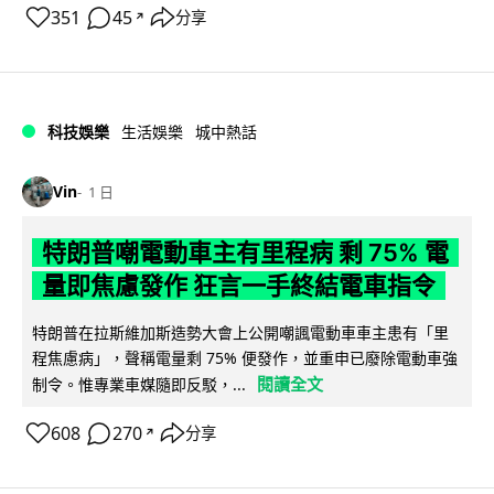
351
45
分享
↗
科技娛樂
生活娛樂
城中熱話
Vin
1 日
特朗普嘲電動車主有里程病 剩 75% 電
量即焦慮發作 狂言一手終結電車指令
特朗普在拉斯維加斯造勢大會上公開嘲諷電動車車主患有「里
程焦慮病」，聲稱電量剩 75% 便發作，並重申已廢除電動車強
閱讀全文
制令。惟專業車媒隨即反駁，...
608
270
分享
↗