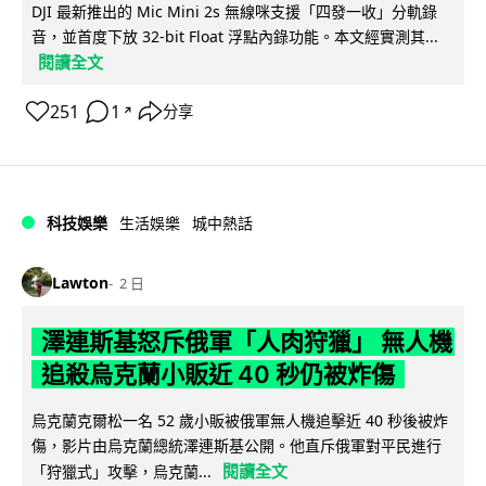
DJI 最新推出的 Mic Mini 2s 無線咪支援「四發一收」分軌錄
音，並首度下放 32-bit Float 浮點內錄功能。本文經實測其...
閱讀全文
251
1
分享
↗
科技娛樂
生活娛樂
城中熱話
Lawton
2 日
澤連斯基怒斥俄軍「人肉狩獵」 無人機
追殺烏克蘭小販近 40 秒仍被炸傷
烏克蘭克爾松一名 52 歲小販被俄軍無人機追擊近 40 秒後被炸
傷，影片由烏克蘭總統澤連斯基公開。他直斥俄軍對平民進行
閱讀全文
「狩獵式」攻擊，烏克蘭...