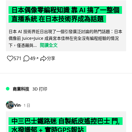
日本偶像零編程知識 靠 AI 搞了一整個
直播系統 在日本技術界成為話題
日本 AI 技術界近日出現了一個引發廣泛討論的熱門話題：日本
偶像前 Juice=Juice 成員宮本佳林在完全沒有編程經驗的情況
閱讀全文
下，僅憑藉與...
571
49
分享
↗
商業科技
3D 打印
Vin
1 日
中三巴士鐵路迷 自製紙皮遙控巴士 門,
水撥識郁 + 實時GPS報站