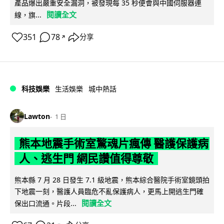
產品爆出嚴重安全漏洞，被發現每 35 秒便會與中國伺服器連
閱讀全文
線，旗...
351
78
分享
↗
科技娛樂
生活娛樂
城中熱話
Lawton
1 日
熊本地震手術室驚魂片瘋傳 醫護保護病
人、逃生門 網民讚值得尊敬
熊本縣 7 月 28 日發生 7.1 級地震，熊本綜合醫院手術室鏡頭拍
下地震一刻，醫護人員臨危不亂保護病人，更馬上開逃生門確
閱讀全文
保出口流通。片段...