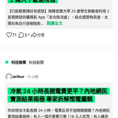
【行路都要揀好有遮陰】南韓首爾大學 23 歲學生劉敏俊利用 2
星期開發防曬導航 App「走向陰涼處」，結合建築物高度、太
閱讀全文
陽仰角及行道樹陰影...
71
3
分享
↗
科技娛樂
科技新聞
arthur
15 小時
冷氣 24 小時長開電費更平？內地網民
實測結果兩極 專家拆解慳電邏輯
你信唔信冷氣長開 24 小時，電費反而平過開開關關？內地網民
實測結果兩極，有人一個月電費只需 118 元人民幣，有人飆到