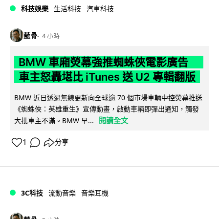
科技娛樂
生活科技
汽車科技
藍骨
4 小時
BMW 車廂熒幕強推蜘蛛俠電影廣告
車主怒轟堪比 iTunes 送 U2 專輯翻版
BMW 近日透過無線更新向全球逾 70 個市場車輛中控熒幕推送
《蜘蛛俠：英雄重生》宣傳動畫，啟動車輛即彈出通知，觸發
閱讀全文
大批車主不滿。BMW 早...
1
分享
3C科技
流動音樂
音樂耳機