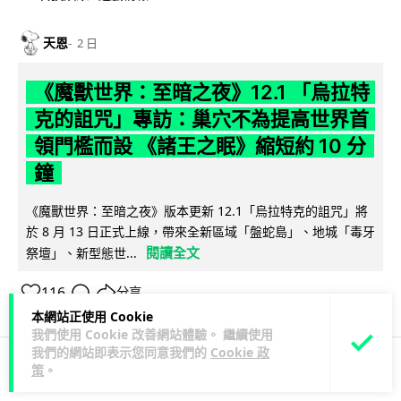
天恩
2 日
《魔獸世界：至暗之夜》12.1 「烏拉特
克的詛咒」專訪：巢穴不為提高世界首
領門檻而設 《諸王之眠》縮短約 10 分
鐘
《魔獸世界：至暗之夜》版本更新 12.1「烏拉特克的詛咒」將
於 8 月 13 日正式上線，帶來全新區域「盤蛇島」、地城「毒牙
閱讀全文
祭壇」、新型態世...
116
分享
本網站正使用 Cookie
我們使用 Cookie 改善網站體驗。 繼續使用
我們的網站即表示您同意我們的
Cookie 政
策
。
科技娛樂
遊戲情報