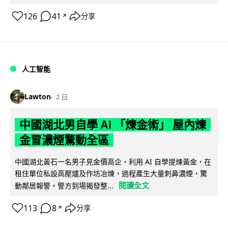
126
41
分享
↗
人工智能
Lawton
2 日
中國湖北男自學 AI 「煉金術」 屋內煉
金冒濃煙驚動全區
中國湖北黃石一名男子見金價高企，利用 AI 自學提煉黃金，在
租住單位私設高壓爐及作坊冶煉，過程產生大量刺鼻濃煙，驚
閱讀全文
動鄰居報警。警方到場揭發整...
113
8
分享
↗