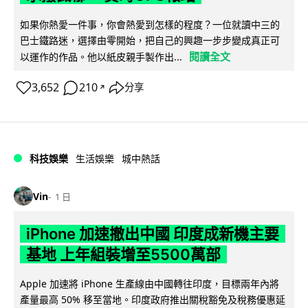
如果你熱愛一件事，你會熱愛到怎樣的程度？一位就讀中三的
巴士鐵路迷，選擇由零開始，把自己的興趣一步步變成真正可
閱讀全文
以運作的作品。他以紙皮親手製作出...
3,652
210
分享
↗
科技娛樂
生活娛樂
城中熱話
Vin
1 日
iPhone 加速撤出中國 印度成新機主要
基地 上年組裝增至5500萬部
Apple 加速將 iPhone 生產線由中國轉往印度，目標兩年內將
產量最高 50% 移至當地。印度政府推出關稅豁免及稅務優惠延