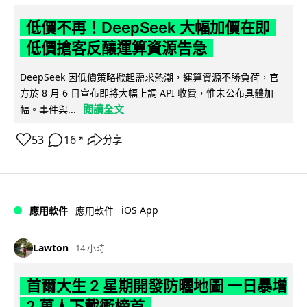
低價不再！DeepSeek 大幅加價在即
低價搶客反釀運算資源告急
DeepSeek 因低價策略掀起需求熱潮，運算資源不勝負荷，官
方於 8 月 6 日宣布即將大幅上調 API 收費，惟未公布具體加
閱讀全文
幅。事件與...
53
16
分享
↗
iOS App
應用軟件
應用軟件
Lawton
14 小時
首爾大生 2 星期開發防曬地圖 一日暴增
2 萬人下載衝榜首