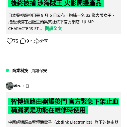
後終被捕 涉海賊王,火影周邊產品
日本警視廳神田署 8 月 6 日公布，拘捕一名 32 歲大阪女子，
指她涉嫌在出版巨頭集英社旗下官方網店「JUMP
閱讀全文
CHARACTERS ST...
75
9
分享
↗
商業科技
資訊保安
Vin
1 日
智博通路由器爆後門 官方緊急下架止血
稱漏洞是功能在維修時使用
中國網通廠商智博通電子（Zbtlink Electronics）旗下的路由器