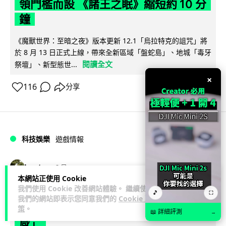
領門檻而設 《諸王之眠》縮短約 10 分
鐘
《魔獸世界：至暗之夜》版本更新 12.1「烏拉特克的詛咒」將
於 8 月 13 日正式上線，帶來全新區域「盤蛇島」、地城「毒牙
閱讀全文
祭壇」、新型態世...
×
116
分享
科技娛樂
遊戲情報
Lawton
2 日
本網站正使用 Cookie
我們使用 Cookie 改善網站體驗。 繼續使用
日本二手遊戲店減 90% 門市 業績反增
🎵
⛶
我們的網站即表示您同意我們的
Cookie 政
四成 "懷舊"在 Z 世代變成最潮「新鮮
策
。
📖 詳細評測
→
感」