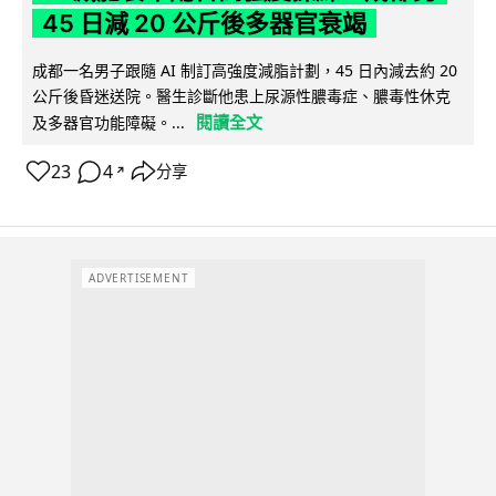
45 日減 20 公斤後多器官衰竭
成都一名男子跟隨 AI 制訂高強度減脂計劃，45 日內減去約 20
公斤後昏迷送院。醫生診斷他患上尿源性膿毒症、膿毒性休克
閱讀全文
及多器官功能障礙。...
23
4
分享
↗
ADVERTISEMENT