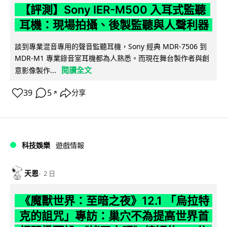
【評測】Sony IER-M500 入耳式監聽
耳機：現場拍攝、後製監聽與人聲利器
談到專業混音專用的聲音監聽耳機，Sony 經典 MDR-7506 到
MDR-M1 專業錄音室耳機都為人熟悉。而現在舞台製作者與創
閱讀全文
意影像製作...
39
5
分享
↗
科技娛樂
遊戲情報
天恩
2 日
《魔獸世界：至暗之夜》12.1 「烏拉特
克的詛咒」專訪：巢穴不為提高世界首