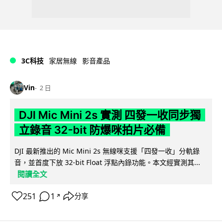
3C科技
家居無線
影音產品
Vin
2 日
DJI Mic Mini 2s 實測 四發一收同步獨
立錄音 32-bit 防爆咪拍片必備
DJI 最新推出的 Mic Mini 2s 無線咪支援「四發一收」分軌錄
音，並首度下放 32-bit Float 浮點內錄功能。本文經實測其...
閱讀全文
251
1
分享
↗