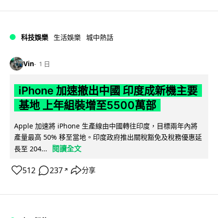
科技娛樂
生活娛樂
城中熱話
Vin
1 日
iPhone 加速撤出中國 印度成新機主要
基地 上年組裝增至5500萬部
Apple 加速將 iPhone 生產線由中國轉往印度，目標兩年內將
產量最高 50% 移至當地。印度政府推出關稅豁免及稅務優惠延
閱讀全文
長至 204...
512
237
分享
↗