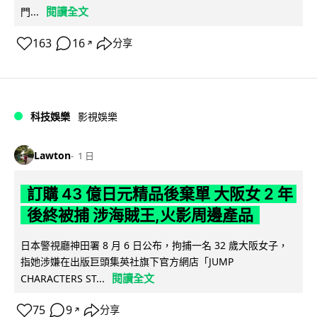
閱讀全文
門...
163
16
分享
↗
科技娛樂
影視娛樂
Lawton
1 日
訂購 43 億日元精品後棄單 大阪女 2 年
後終被捕 涉海賊王,火影周邊產品
日本警視廳神田署 8 月 6 日公布，拘捕一名 32 歲大阪女子，
指她涉嫌在出版巨頭集英社旗下官方網店「JUMP
閱讀全文
CHARACTERS ST...
75
9
分享
↗