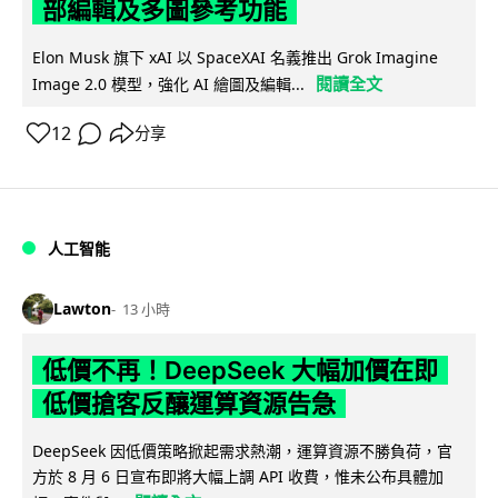
部編輯及多圖參考功能
Elon Musk 旗下 xAI 以 SpaceXAI 名義推出 Grok Imagine
閱讀全文
Image 2.0 模型，強化 AI 繪圖及編輯...
12
分享
人工智能
Lawton
13 小時
低價不再！DeepSeek 大幅加價在即
低價搶客反釀運算資源告急
DeepSeek 因低價策略掀起需求熱潮，運算資源不勝負荷，官
方於 8 月 6 日宣布即將大幅上調 API 收費，惟未公布具體加