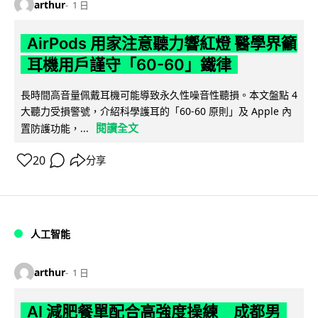
arthur
1 日
AirPods 用家注意聽力響紅燈 醫學界籲
耳機用戶謹守「60-60」鐵律
長時間高音量佩戴耳機可能導致永久性噪音性聽損。本文盤點 4
大聽力受損警號，介紹科學護耳的「60-60 原則」及 Apple 內
閱讀全文
置防護功能，...
20
分享
人工智能
arthur
1 日
AI 減肥餐單配合高強度操練 成都男