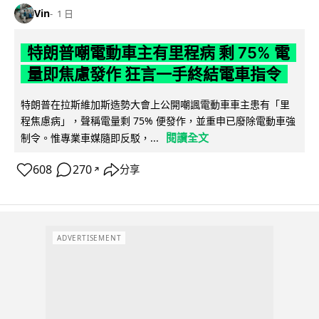
Vin
1 日
特朗普嘲電動車主有里程病 剩 75% 電
量即焦慮發作 狂言一手終結電車指令
特朗普在拉斯維加斯造勢大會上公開嘲諷電動車車主患有「里
程焦慮病」，聲稱電量剩 75% 便發作，並重申已廢除電動車強
閱讀全文
制令。惟專業車媒隨即反駁，...
608
270
分享
↗
ADVERTISEMENT