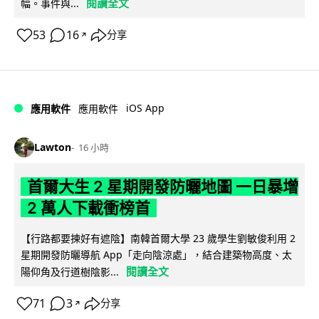
閱讀全文
幅。事件與...
53
16
分享
↗
iOS App
應用軟件
應用軟件
Lawton
16 小時
首爾大生 2 星期開發防曬地圖 一日暴增
2 萬人下載衝榜首
【行路都要揀好有遮陰】南韓首爾大學 23 歲學生劉敏俊利用 2
星期開發防曬導航 App「走向陰涼處」，結合建築物高度、太
閱讀全文
陽仰角及行道樹陰影...
71
3
分享
↗