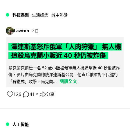
科技娛樂
生活娛樂
城中熱話
Lawton
2 日
澤連斯基怒斥俄軍「人肉狩獵」 無人機
追殺烏克蘭小販近 40 秒仍被炸傷
烏克蘭克爾松一名 52 歲小販被俄軍無人機追擊近 40 秒後被炸
傷，影片由烏克蘭總統澤連斯基公開。他直斥俄軍對平民進行
閱讀全文
「狩獵式」攻擊，烏克蘭...
126
41
分享
↗
人工智能