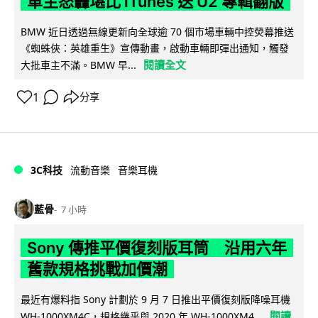
車主怒轟堪比 iTunes 送 U2 專輯翻版
BMW 近日透過無線更新向全球逾 70 個市場車輛中控熒幕推送
《蜘蛛俠：英雄重生》宣傳動畫，啟動車輛即彈出通知，觸發
閱讀全文
大批車主不滿。BMW 早...
1
分享
3C科技
流動音樂
音樂耳機
藍骨
7 小時
Sony 傳推平價復刻版耳筒 沿用六年
舊款規格挑戰加價潮
最近有爆料指 Sony 計劃於 9 月 7 日推出平價復刻版降噪耳機
閱讀
WH-1000XM4C，規格幾乎與 2020 年 WH-1000XM4...