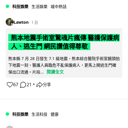
科技娛樂
生活娛樂
城中熱話
Lawton
1 日
熊本地震手術室驚魂片瘋傳 醫護保護病
人、逃生門 網民讚值得尊敬
熊本縣 7 月 28 日發生 7.1 級地震，熊本綜合醫院手術室鏡頭拍
下地震一刻，醫護人員臨危不亂保護病人，更馬上開逃生門確
閱讀全文
保出口流通。片段...
67
21
分享
↗
科技娛樂
生活科技
健康