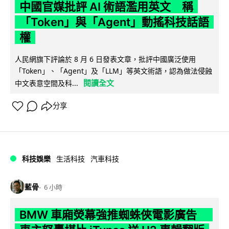
中國官媒批評 AI 術語濫用英文 稱
「Token」與「Agent」動搖科技話語
權
人民網旗下評論於 8 月 6 日發表文章，批評中國廣泛使用
「Token」、「Agent」及「LLM」等英文術語，認為做法侵蝕
閱讀全文
中文表意空間及科...
分享
科技娛樂
生活科技
汽車科技
藍骨
6 小時
BMW 車廂熒幕強推蜘蛛俠電影廣告