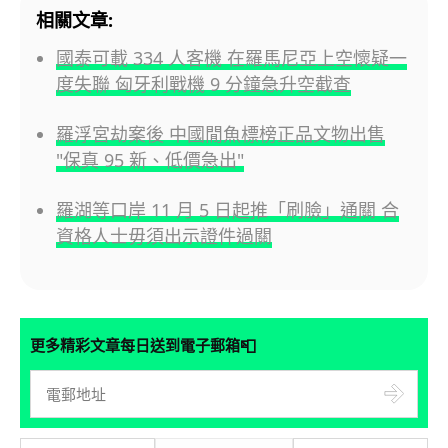
相關文章:
國泰可載 334 人客機 在羅馬尼亞上空懷疑一
度失聯 匈牙利戰機 9 分鐘急升空截查
羅浮宮劫案後 中國閒魚標榜正品文物出售
"保真 95 新、低價急出"
羅湖等口岸 11 月 5 日起推「刷臉」通關 合
資格人士毋須出示證件過關
📮
更多精彩文章每日送到電子郵箱