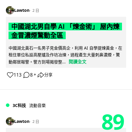
Lawton
2 日
中國湖北男自學 AI 「煉金術」 屋內煉
金冒濃煙驚動全區
中國湖北黃石一名男子見金價高企，利用 AI 自學提煉黃金，在
租住單位私設高壓爐及作坊冶煉，過程產生大量刺鼻濃煙，驚
閱讀全文
動鄰居報警。警方到場揭發整...
113
8
分享
↗
3C科技
流動音樂
89
Lawton
2 日