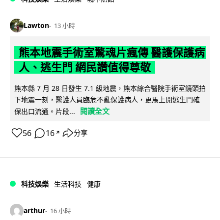
Lawton
13 小時
熊本地震手術室驚魂片瘋傳 醫護保護病
人、逃生門 網民讚值得尊敬
熊本縣 7 月 28 日發生 7.1 級地震，熊本綜合醫院手術室鏡頭拍
下地震一刻，醫護人員臨危不亂保護病人，更馬上開逃生門確
閱讀全文
保出口流通。片段...
56
16
分享
↗
科技娛樂
生活科技
健康
arthur
16 小時