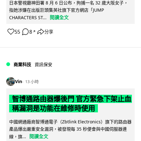
日本警視廳神田署 8 月 6 日公布，拘捕一名 32 歲大阪女子，
指她涉嫌在出版巨頭集英社旗下官方網店「JUMP
閱讀全文
CHARACTERS ST...
55
8
分享
↗
商業科技
資訊保安
Vin
13 小時
智博通路由器爆後門 官方緊急下架止血
稱漏洞是功能在維修時使用
中國網通廠商智博通電子（Zbtlink Electronics）旗下的路由器
產品爆出嚴重安全漏洞，被發現每 35 秒便會與中國伺服器連
閱讀全文
線，旗...