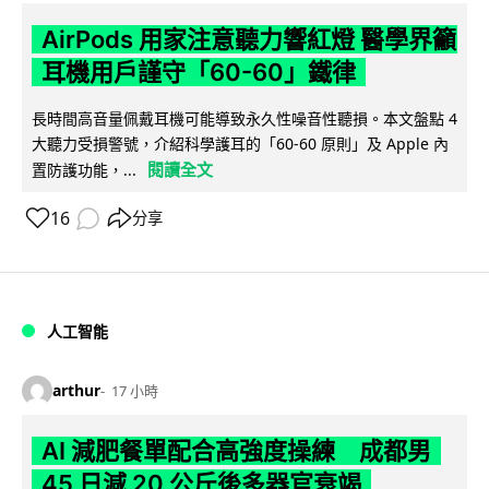
AirPods 用家注意聽力響紅燈 醫學界籲
耳機用戶謹守「60-60」鐵律
長時間高音量佩戴耳機可能導致永久性噪音性聽損。本文盤點 4
大聽力受損警號，介紹科學護耳的「60-60 原則」及 Apple 內
閱讀全文
置防護功能，...
16
分享
人工智能
arthur
17 小時
AI 減肥餐單配合高強度操練 成都男
45 日減 20 公斤後多器官衰竭