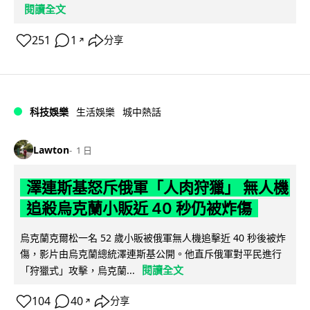
閱讀全文
251
1
分享
↗
科技娛樂
生活娛樂
城中熱話
Lawton
1 日
澤連斯基怒斥俄軍「人肉狩獵」 無人機
追殺烏克蘭小販近 40 秒仍被炸傷
烏克蘭克爾松一名 52 歲小販被俄軍無人機追擊近 40 秒後被炸
傷，影片由烏克蘭總統澤連斯基公開。他直斥俄軍對平民進行
閱讀全文
「狩獵式」攻擊，烏克蘭...
104
40
分享
↗