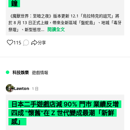
鐘
《魔獸世界：至暗之夜》版本更新 12.1「烏拉特克的詛咒」將
於 8 月 13 日正式上線，帶來全新區域「盤蛇島」、地城「毒牙
閱讀全文
祭壇」、新型態世...
115
分享
科技娛樂
遊戲情報
Lawton
1 日
日本二手遊戲店減 90% 門市 業績反增
四成 "懷舊"在 Z 世代變成最潮「新鮮
感」