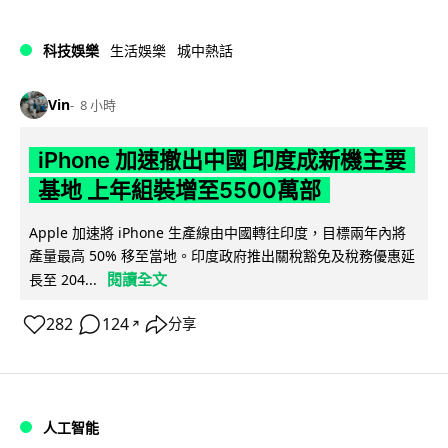
科技娛樂
生活娛樂
城中熱話
Vin
8 小時
iPhone 加速撤出中國 印度成新機主要
基地 上年組裝增至5500萬部
Apple 加速將 iPhone 生產線由中國轉往印度，目標兩年內將
產量最高 50% 移至當地。印度政府推出關稅豁免及稅務優惠延
閱讀全文
長至 204...
282
124
分享
↗
人工智能