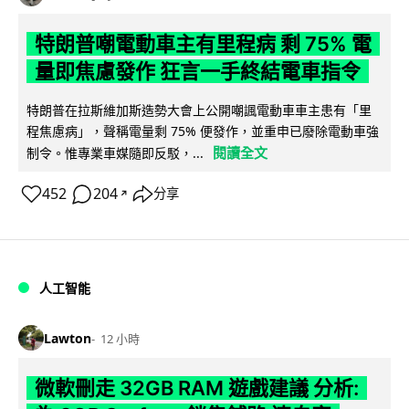
特朗普嘲電動車主有里程病 剩 75% 電
量即焦慮發作 狂言一手終結電車指令
特朗普在拉斯維加斯造勢大會上公開嘲諷電動車車主患有「里
程焦慮病」，聲稱電量剩 75% 便發作，並重申已廢除電動車強
閱讀全文
制令。惟專業車媒隨即反駁，...
452
204
分享
↗
人工智能
Lawton
12 小時
微軟刪走 32GB RAM 遊戲建議 分析: