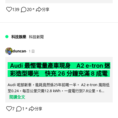
139
20
分享
↗
科技娛樂
科技新聞
duncan
1 日
Audi 最慳電量產車現身 A2 e-tron 迷
彩造型曝光 快充 26 分鐘充滿 8 成電
Audi 呢部新車，能耗竟然係25年前嘅一半。 A2 e-tron 風阻低
至0.24，每百公里只需12.8 kWh，一度電行到7.8公里。6...
閱讀全文
7
1
分享
↗