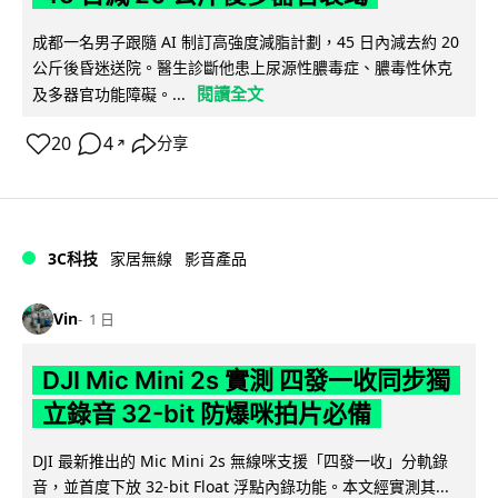
成都一名男子跟隨 AI 制訂高強度減脂計劃，45 日內減去約 20
公斤後昏迷送院。醫生診斷他患上尿源性膿毒症、膿毒性休克
閱讀全文
及多器官功能障礙。...
20
4
分享
↗
3C科技
家居無線
影音產品
Vin
1 日
DJI Mic Mini 2s 實測 四發一收同步獨
立錄音 32-bit 防爆咪拍片必備
DJI 最新推出的 Mic Mini 2s 無線咪支援「四發一收」分軌錄
音，並首度下放 32-bit Float 浮點內錄功能。本文經實測其...