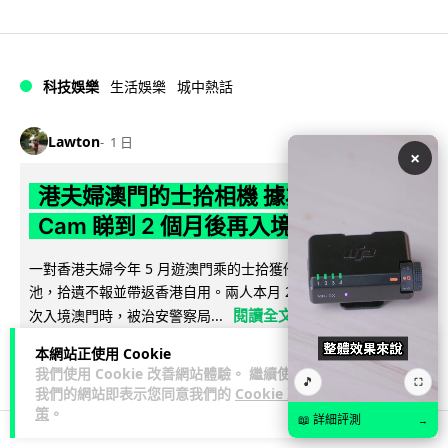
科技娛樂
生活娛樂
城中熱話
Lawton
1 日
×
港夫婦澳門的士拾相機 據為己有被的士
Cam 睇到 2 個月後再入境被捕
一對香港夫婦今年 5 月遊澳門乘的士拾獲他人遺留相機及電
池，拾遺不報並帶返香港自用。兩人本月 2 日經港珠澳大橋再
閱讀全文
次入境澳門時，被治安警察局...
本網站正使用 Cookie
539
75
分享
↗
我們使用 Cookie 改善網站體驗。 繼續使用
🎵
⛶
我們的網站即表示您同意我們的
Cookie 政
策
。
📖 詳細評測
→