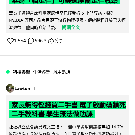
華為「韜定律」可繞過摩爾定律瓶頸
華為半導體首席科學家廖恒罕見接受近 5 小時專訪，警告
NVIDIA 等西方晶片巨頭正逼近物理極限，傳統製程升級已失經
閱讀全文
濟效益。他同時介紹華為...
1,554
596
分享
↗
科技娛樂
生活娛樂
城中熱話
Lawton
1 日
家長無得慳錢買二手書 電子啟動碼鎖死
二手教科書 學生無法做功課
社福界立法會議員陳文宜指，一間中學書單價錢按年加 14.7%
遠超通漲，令家長難以負擔。而且電子教材啟動碼這項設計，