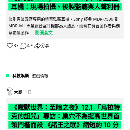
耳機：現場拍攝、後製監聽與人聲利器
談到專業混音專用的聲音監聽耳機，Sony 經典 MDR-7506 到
MDR-M1 專業錄音室耳機都為人熟悉。而現在舞台製作者與創
閱讀全文
意影像製作...
37
4
分享
↗
科技娛樂
遊戲情報
天恩
1 日
《魔獸世界：至暗之夜》12.1 「烏拉特
克的詛咒」專訪：巢穴不為提高世界首
領門檻而設 《諸王之眠》縮短約 10 分