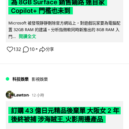
為 8GB Surface 銷售鋪路 連自家
Copilot+ 門檻也未到
Microsoft 被發現靜靜刪除官方網站上，對遊戲玩家要為電腦配
置 32GB RAM 的建議。分析指微軟同時新推出的 8GB RAM 入
閱讀全文
門...
132
10
分享
↗
科技娛樂
影視娛樂
Lawton
12 小時
訂購 43 億日元精品後棄單 大阪女 2 年
後終被捕 涉海賊王,火影周邊產品