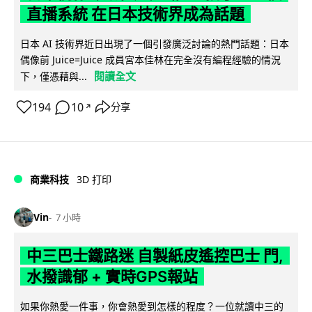
直播系統 在日本技術界成為話題
日本 AI 技術界近日出現了一個引發廣泛討論的熱門話題：日本
偶像前 Juice=Juice 成員宮本佳林在完全沒有編程經驗的情況
閱讀全文
下，僅憑藉與...
194
10
分享
↗
商業科技
3D 打印
Vin
7 小時
中三巴士鐵路迷 自製紙皮遙控巴士 門,
水撥識郁 + 實時GPS報站
如果你熱愛一件事，你會熱愛到怎樣的程度？一位就讀中三的