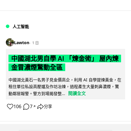
人工智能
Lawton
1 日
中國湖北男自學 AI 「煉金術」 屋內煉
金冒濃煙驚動全區
中國湖北黃石一名男子見金價高企，利用 AI 自學提煉黃金，在
租住單位私設高壓爐及作坊冶煉，過程產生大量刺鼻濃煙，驚
閱讀全文
動鄰居報警。警方到場揭發整...
106
7
分享
↗