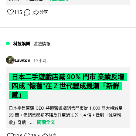
115
分享
科技娛樂
遊戲情報
Lawton
19 小時
日本二手遊戲店減 90% 門市 業績反增
四成 "懷舊"在 Z 世代變成最潮「新鮮
感」
日本零售巨頭 GEO 將懷舊遊戲銷售門市從 1,000 間大幅減至
99 間，但銷售額卻不降反升至過往的 1.4 倍。做到「減店增
閱讀全文
收」奇蹟，...
218
18
分享
↗