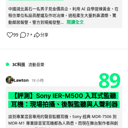
中國湖北黃石一名男子見金價高企，利用 AI 自學提煉黃金，在
租住單位私設高壓爐及作坊冶煉，過程產生大量刺鼻濃煙，驚
閱讀全文
動鄰居報警。警方到場揭發整...
99
7
分享
↗
3C科技
流動音樂
89
Lawton
18 小時
【評測】Sony IER-M500 入耳式監聽
耳機：現場拍攝、後製監聽與人聲利器
談到專業混音專用的聲音監聽耳機，Sony 經典 MDR-7506 到
MDR-M1 專業錄音室耳機都為人熟悉。而現在舞台製作者與創