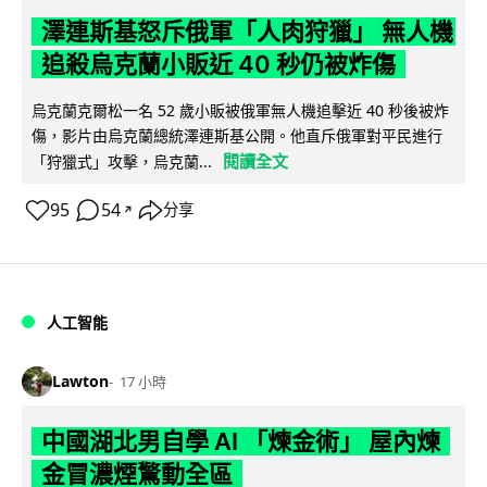
澤連斯基怒斥俄軍「人肉狩獵」 無人機
追殺烏克蘭小販近 40 秒仍被炸傷
烏克蘭克爾松一名 52 歲小販被俄軍無人機追擊近 40 秒後被炸
傷，影片由烏克蘭總統澤連斯基公開。他直斥俄軍對平民進行
閱讀全文
「狩獵式」攻擊，烏克蘭...
95
54
分享
↗
人工智能
Lawton
17 小時
中國湖北男自學 AI 「煉金術」 屋內煉
金冒濃煙驚動全區