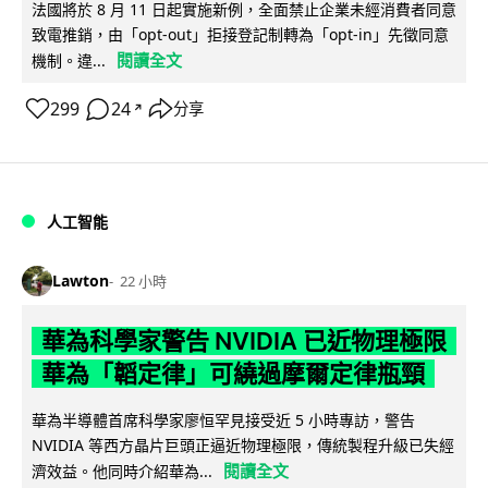
法國將於 8 月 11 日起實施新例，全面禁止企業未經消費者同意
致電推銷，由「opt-out」拒接登記制轉為「opt-in」先徵同意
閱讀全文
機制。違...
299
24
分享
↗
人工智能
Lawton
22 小時
華為科學家警告 NVIDIA 已近物理極限
華為「韜定律」可繞過摩爾定律瓶頸
華為半導體首席科學家廖恒罕見接受近 5 小時專訪，警告
NVIDIA 等西方晶片巨頭正逼近物理極限，傳統製程升級已失經
閱讀全文
濟效益。他同時介紹華為...