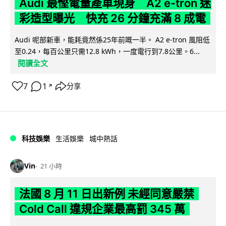
Audi 最慳電量產車現身 A2 e-tron 迷
彩造型曝光 快充 26 分鐘充滿 8 成電
Audi 呢部新車，能耗竟然係25年前嘅一半。 A2 e-tron 風阻低
至0.24，每百公里只需12.8 kWh，一度電行到7.8公里。6...
閱讀全文
7
1
分享
↗
科技娛樂
生活娛樂
城中熱話
Vin
21 小時
法國 8 月 11 日出新例 未經同意嚴禁
Cold Call 違規企業最高罰 345 萬