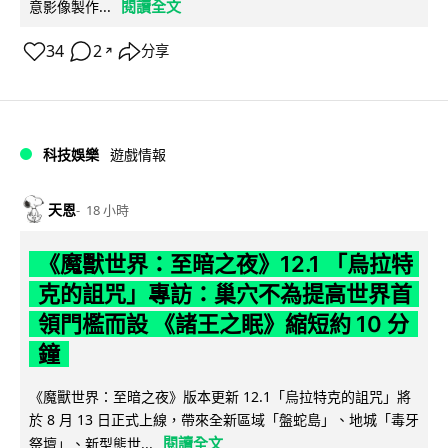
閱讀全文
意影像製作...
34
2
分享
↗
科技娛樂
遊戲情報
天恩
18 小時
《魔獸世界：至暗之夜》12.1 「烏拉特
克的詛咒」專訪：巢穴不為提高世界首
領門檻而設 《諸王之眠》縮短約 10 分
鐘
《魔獸世界：至暗之夜》版本更新 12.1「烏拉特克的詛咒」將
於 8 月 13 日正式上線，帶來全新區域「盤蛇島」、地城「毒牙
閱讀全文
祭壇」、新型態世...