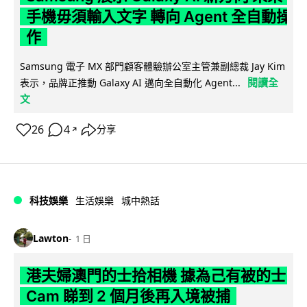
手機毋須輸入文字 轉向 Agent 全自動操
作
Samsung 電子 MX 部門顧客體驗辦公室主管兼副總裁 Jay Kim
閱讀全
表示，品牌正推動 Galaxy AI 邁向全自動化 Agent...
文
26
4
分享
↗
科技娛樂
生活娛樂
城中熱話
Lawton
1 日
港夫婦澳門的士拾相機 據為己有被的士
Cam 睇到 2 個月後再入境被捕