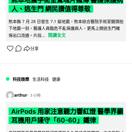
熊本地震手術室驚魂片瘋傳 醫護保護病
人、逃生門 網民讚值得尊敬
熊本縣 7 月 28 日發生 7.1 級地震，熊本綜合醫院手術室鏡頭拍
下地震一刻，醫護人員臨危不亂保護病人，更馬上開逃生門確
閱讀全文
保出口流通。片段...
分享
科技娛樂
生活科技
健康
arthur
3 小時
AirPods 用家注意聽力響紅燈 醫學界籲
耳機用戶謹守「60-60」鐵律