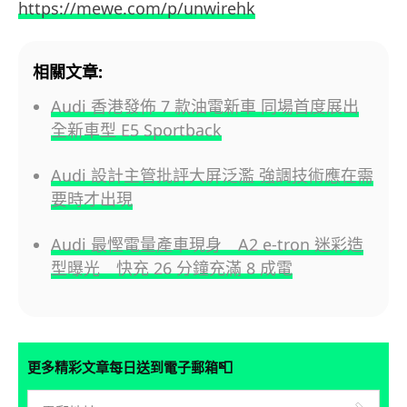
https://mewe.com/p/unwirehk
相關文章:
Audi 香港發佈 7 款油電新車 同場首度展出
全新車型 E5 Sportback
Audi 設計主管批評大屏泛濫 強調技術應在需
要時才出現
Audi 最慳電量產車現身 A2 e-tron 迷彩造
型曝光 快充 26 分鐘充滿 8 成電
📮
更多精彩文章每日送到電子郵箱