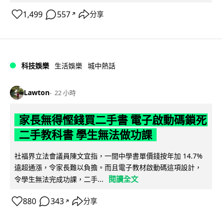
1,499
557
分享
↗
科技娛樂
生活娛樂
城中熱話
Lawton
22 小時
家長無得慳錢買二手書 電子啟動碼鎖死
二手教科書 學生無法做功課
社福界立法會議員陳文宜指，一間中學書單價錢按年加 14.7%
遠超通漲，令家長難以負擔。而且電子教材啟動碼這項設計，
閱讀全文
令學生無法完成功課，二手...
880
343
分享
↗