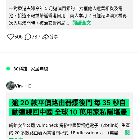
一對香港夫婦今年 5 月遊澳門乘的士拾獲他人遺留相機及電
池，拾遺不報並帶返香港自用。兩人本月 2 日經港珠澳大橋再
閱讀全文
次入境澳門時，被治安警察局...
506
73
分享
↗
3C科技
家居無線
Vin
1 日
逾 20 款平價路由器爆後門 每 35 秒自
動連線回中國 全球 10 萬用家私隱堪憂
網絡安全公司 VulnCheck 揭發中國智博通電子（Zbtlink）生產
閱
的 20 多款路由器內置後門程式「Endlessdoors」（無盡...