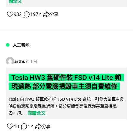
讀全文
932
197
分享
↗
人工智能
arthur
1 日
Tesla HW3 舊硬件裝 FSD v14 Lite 頻
現過熱 部分電腦損毀車主須自費維修
Tesla 向 HW3 舊車款推送 FSD v14 Lite 系統，引發大量車主反
映自動駕駛電腦嚴重過熱，部分更觸發高溫保護甚至直接燒
閱讀全文
毀，須...
10
1
分享
↗