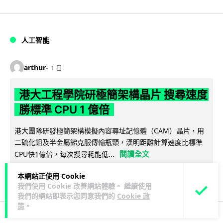
人工智能
arthur
1 日
港大工程學院研極簡架構晶片 搜尋速度
勝標準 CPU 1 億倍
港大團隊研發極簡架構模擬內容尋址記憶體（CAM）晶片，用
二硫化鉬及半金屬銻克服傳輸瓶頸，漢明距離計算速度比標準
閱讀全文
CPU快1億倍，每次搜尋耗能低...
43
20
本網站正使用 Cookie
分享
↗
我們使用 Cookie 改善網站體驗。 繼續使用
我們的網站即表示您同意我們的
Cookie 政
策
。