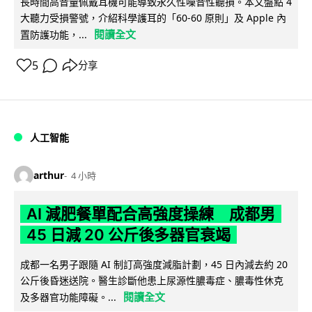
長時間高音量佩戴耳機可能導致永久性噪音性聽損。本文盤點 4
大聽力受損警號，介紹科學護耳的「60-60 原則」及 Apple 內
閱讀全文
置防護功能，...
5
分享
人工智能
arthur
4 小時
AI 減肥餐單配合高強度操練 成都男
45 日減 20 公斤後多器官衰竭
成都一名男子跟隨 AI 制訂高強度減脂計劃，45 日內減去約 20
公斤後昏迷送院。醫生診斷他患上尿源性膿毒症、膿毒性休克
閱讀全文
及多器官功能障礙。...