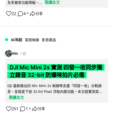
閱讀全文
及多器官功能障礙。...
22
4
分享
↗
3C科技
家居無線
影音產品
Vin
1 日
DJI Mic Mini 2s 實測 四發一收同步獨
立錄音 32-bit 防爆咪拍片必備
DJI 最新推出的 Mic Mini 2s 無線咪支援「四發一收」分軌錄
音，並首度下放 32-bit Float 浮點內錄功能。本文經實測其...
閱讀全文
251
1
分享
↗