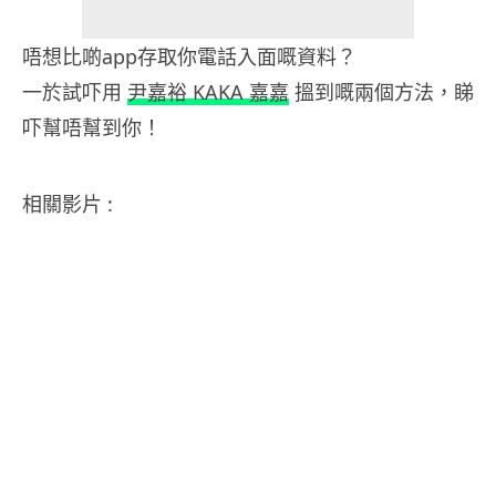
唔想比啲app存取你電話入面嘅資料？
一於試吓用
尹嘉裕 KAKA 嘉嘉
搵到嘅兩個方法，睇
吓幫唔幫到你！
相關影片 :