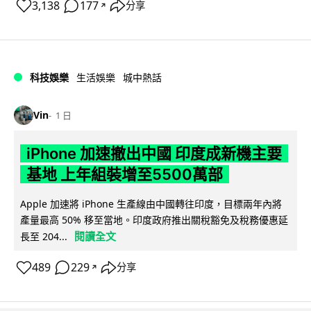
3,138
177
分享
↗
科技娛樂
生活娛樂
城中熱話
Vin
1 日
iPhone 加速撤出中國 印度成新機主要
基地 上年組裝增至5500萬部
Apple 加速將 iPhone 生產線由中國轉往印度，目標兩年內將
產量最高 50% 移至當地。印度政府推出關稅豁免及稅務優惠延
閱讀全文
長至 204...
489
229
分享
↗