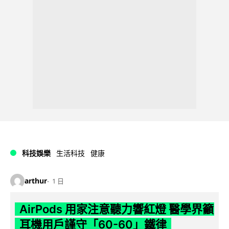
科技娛樂
生活科技
健康
arthur
1 日
AirPods 用家注意聽力響紅燈 醫學界籲
耳機用戶謹守「60-60」鐵律