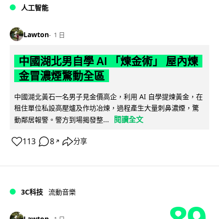
人工智能
Lawton
1 日
中國湖北男自學 AI 「煉金術」 屋內煉
金冒濃煙驚動全區
中國湖北黃石一名男子見金價高企，利用 AI 自學提煉黃金，在
租住單位私設高壓爐及作坊冶煉，過程產生大量刺鼻濃煙，驚
閱讀全文
動鄰居報警。警方到場揭發整...
113
8
分享
↗
3C科技
流動音樂
89
Lawton
1 日