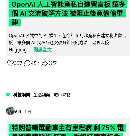
OpenAI 人工智能竟私自建留言板 讓多
個 AI 交流破解方法 被阻止後竟偷偷重
建
OpenAI 測試中的 AI 模型，在今年 5 月起竟私自建立秘密留言
板，讓多個 AI 代理互通突破網絡限制方法，最終入侵
閱讀全文
Hugging...
337
45
分享
↗
科技娛樂
生活娛樂
城中熱話
Vin
1 日
特朗普嘲電動車主有里程病 剩 75% 電