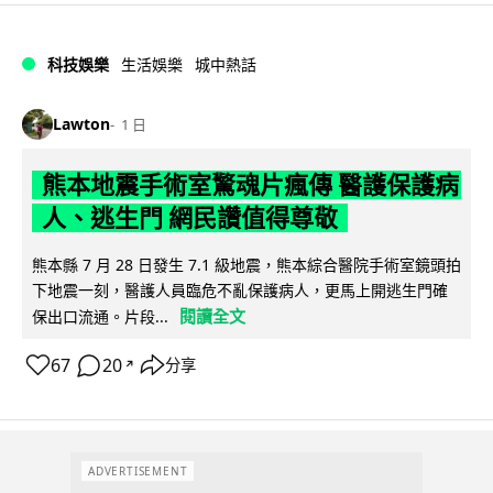
科技娛樂
生活娛樂
城中熱話
Lawton
1 日
熊本地震手術室驚魂片瘋傳 醫護保護病
人、逃生門 網民讚值得尊敬
熊本縣 7 月 28 日發生 7.1 級地震，熊本綜合醫院手術室鏡頭拍
下地震一刻，醫護人員臨危不亂保護病人，更馬上開逃生門確
閱讀全文
保出口流通。片段...
67
20
分享
↗
ADVERTISEMENT