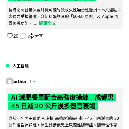
長時間高音量佩戴耳機可能導致永久性噪音性聽損。本文盤點 4
大聽力受損警號，介紹科學護耳的「60-60 原則」及 Apple 內
閱讀全文
置防護功能，...
20
分享
人工智能
arthur
1 日
AI 減肥餐單配合高強度操練 成都男
45 日減 20 公斤後多器官衰竭
成都一名男子跟隨 AI 制訂高強度減脂計劃，45 日內減去約 20
公斤後昏迷送院。醫生診斷他患上尿源性膿毒症、膿毒性休克