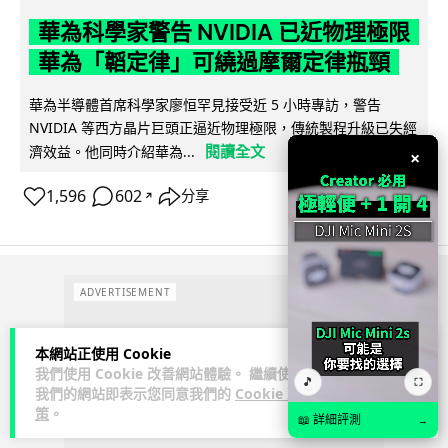
華為科學家警告 NVIDIA 已近物理極限
華為「韜定律」可繞過摩爾定律瓶頸
華為半導體首席科學家廖恒罕見接受近 5 小時專訪，警告
NVIDIA 等西方晶片巨頭正逼近物理極限，傳統製程升級已失經
閱讀全文
濟效益。他同時介紹華為...
×
1,596
602
分享
↗
ADVERTISEMENT
本網站正使用 Cookie
我們使用 Cookie 改善網站體驗。 繼續使用
🎵
⛶
我們的網站即表示您同意我們的
Cookie 政
策
。
📖 詳細評測
→