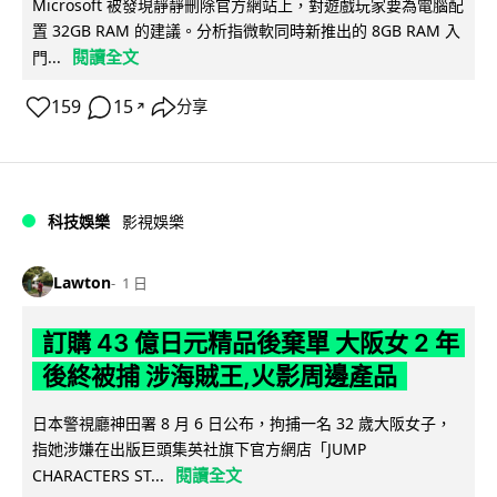
Microsoft 被發現靜靜刪除官方網站上，對遊戲玩家要為電腦配
置 32GB RAM 的建議。分析指微軟同時新推出的 8GB RAM 入
閱讀全文
門...
159
15
分享
↗
科技娛樂
影視娛樂
Lawton
1 日
訂購 43 億日元精品後棄單 大阪女 2 年
後終被捕 涉海賊王,火影周邊產品
日本警視廳神田署 8 月 6 日公布，拘捕一名 32 歲大阪女子，
指她涉嫌在出版巨頭集英社旗下官方網店「JUMP
閱讀全文
CHARACTERS ST...