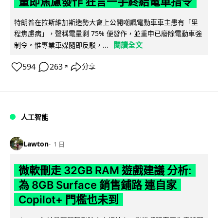
量即焦慮發作 狂言一手終結電車指令
特朗普在拉斯維加斯造勢大會上公開嘲諷電動車車主患有「里
程焦慮病」，聲稱電量剩 75% 便發作，並重申已廢除電動車強
閱讀全文
制令。惟專業車媒隨即反駁，...
594
263
分享
↗
人工智能
Lawton
1 日
微軟刪走 32GB RAM 遊戲建議 分析:
為 8GB Surface 銷售鋪路 連自家
Copilot+ 門檻也未到