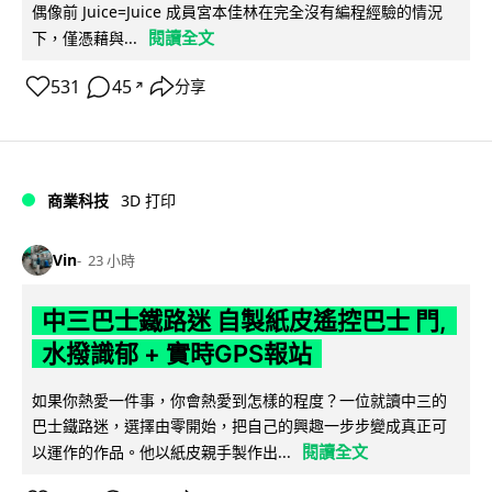
偶像前 Juice=Juice 成員宮本佳林在完全沒有編程經驗的情況
閱讀全文
下，僅憑藉與...
531
45
分享
↗
商業科技
3D 打印
Vin
23 小時
中三巴士鐵路迷 自製紙皮遙控巴士 門,
水撥識郁 + 實時GPS報站
如果你熱愛一件事，你會熱愛到怎樣的程度？一位就讀中三的
巴士鐵路迷，選擇由零開始，把自己的興趣一步步變成真正可
閱讀全文
以運作的作品。他以紙皮親手製作出...