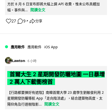
方於 8 月 6 日宣布即將大幅上調 API 收費，惟未公布具體加
閱讀全文
幅。事件與...
27
9
分享
↗
iOS App
應用軟件
應用軟件
Lawton
6 小時
首爾大生 2 星期開發防曬地圖 一日暴增
2 萬人下載衝榜首
【行路都要揀好有遮陰】南韓首爾大學 23 歲學生劉敏俊利用 2
星期開發防曬導航 App「走向陰涼處」，結合建築物高度、太
閱讀全文
陽仰角及行道樹陰影...