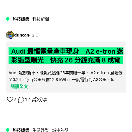
科技娛樂
科技新聞
duncan
2 日
Audi 最慳電量產車現身 A2 e-tron 迷
彩造型曝光 快充 26 分鐘充滿 8 成電
Audi 呢部新車，能耗竟然係25年前嘅一半。 A2 e-tron 風阻低
至0.24，每百公里只需12.8 kWh，一度電行到7.8公里。6...
閱讀全文
7
1
分享
↗
科技娛樂
生活娛樂
城中熱話