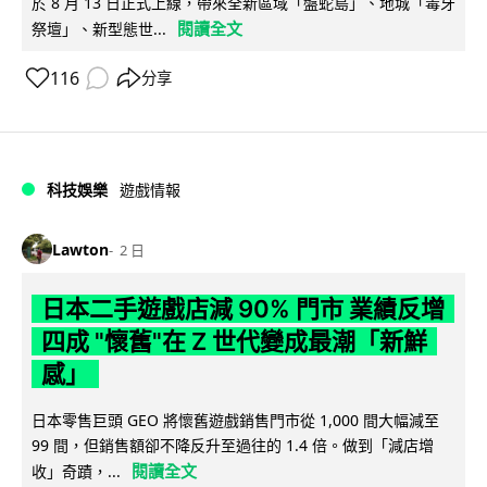
於 8 月 13 日正式上線，帶來全新區域「盤蛇島」、地城「毒牙
閱讀全文
祭壇」、新型態世...
116
分享
科技娛樂
遊戲情報
Lawton
2 日
日本二手遊戲店減 90% 門市 業績反增
四成 "懷舊"在 Z 世代變成最潮「新鮮
感」
日本零售巨頭 GEO 將懷舊遊戲銷售門市從 1,000 間大幅減至
99 間，但銷售額卻不降反升至過往的 1.4 倍。做到「減店增
閱讀全文
收」奇蹟，...