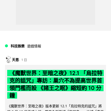
科技娛樂
遊戲情報
天恩
1 日
《魔獸世界：至暗之夜》12.1 「烏拉特
克的詛咒」專訪：巢穴不為提高世界首
領門檻而設 《諸王之眠》縮短約 10 分
鐘
《魔獸世界：至暗之夜》版本更新 12.1「烏拉特克的詛咒」將