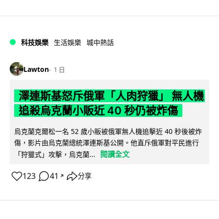
科技娛樂
生活娛樂
城中熱話
Lawton
1 日
澤連斯基怒斥俄軍「人肉狩獵」 無人機
追殺烏克蘭小販近 40 秒仍被炸傷
烏克蘭克爾松一名 52 歲小販被俄軍無人機追擊近 40 秒後被炸
傷，影片由烏克蘭總統澤連斯基公開。他直斥俄軍對平民進行
閱讀全文
「狩獵式」攻擊，烏克蘭...
123
41
分享
↗