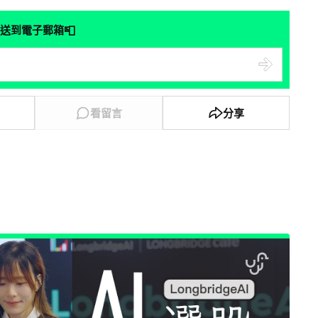
📮
送到電子郵箱
看留言
分享