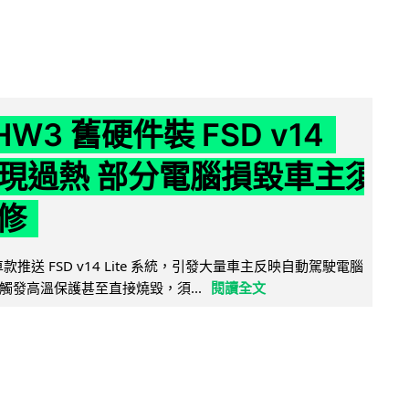
 HW3 舊硬件裝 FSD v14
e 頻現過熱 部分電腦損毀車主須
修
 舊車款推送 FSD v14 Lite 系統，引發大量車主反映自動駕駛電腦
觸發高溫保護甚至直接燒毀，須...
閱讀全文