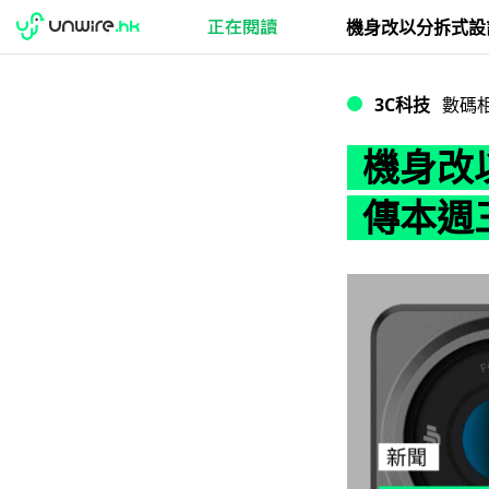
機身改以分拆式設計 D
3C科技
數碼
機身改以分
傳本週