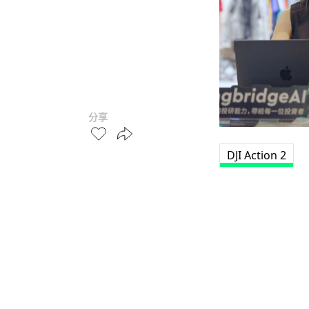
分享
DJI Action 2