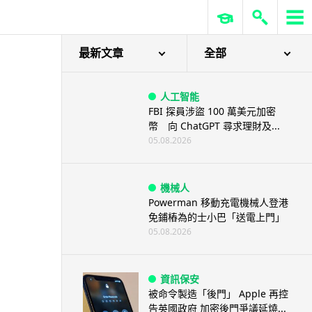
最新文章
全部
人工智能
FBI 探員涉盜 100 萬美元加密
幣 向 ChatGPT 尋求理財及...
05.08.2026
機械人
Powerman 移動充電機械人登港
免鋪樁為的士小巴「送電上門」
05.08.2026
資訊保安
被命令製造「後門」 Apple 再控
告英國政府 加密後門爭議延燒...