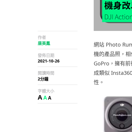
作者
唐美鳳
網站 Photo R
機的產品照，相
發佈日期
2021-10-26
GoPro，擁有前
成類似 Insta
閱讀時間
2分鐘
性。
字體大小
A
A
A