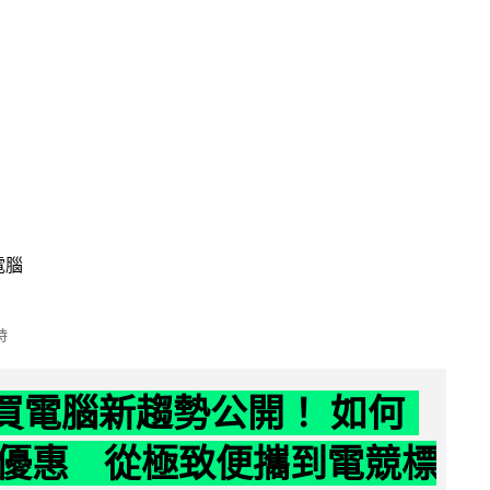
電腦
時
6 買電腦新趨勢公開！ 如何
優惠 從極致便攜到電競標