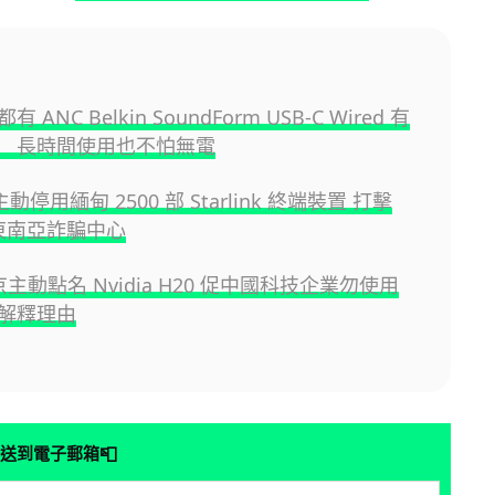
 ANC Belkin SoundForm USB-C Wired 有
 長時間使用也不怕無電
 主動停用緬甸 2500 部 Starlink 終端裝置 打擊
區東南亞詐騙中心
京主動點名 Nvidia H20 促中國科技企業勿使用
解釋理由
📮
送到電子郵箱