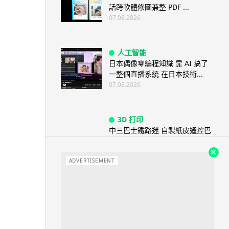
話跨軟體修圖兼整 PDF ...
07.08.2026
人工智能
日本偶像零編程知識 靠 AI 搞了
一整個直播系統 在日本技術...
07.08.2026
3D 打印
中三巴士鐵路迷 自製紙皮遙控巴
士 門,水撥識郁 + 實時GPS報站
07.08.2026
ADVERTISEMENT
城中熱話
iPhone 加速撤出中國 印度成新
機主要基地 上年組裝增至550...
07.08.2026