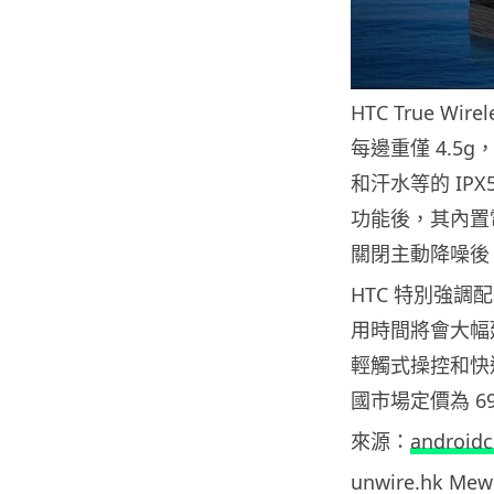
HTC True Wi
每邊重僅 4.5
和汗水等的 IP
功能後，其內置電
關閉主動降噪後，
HTC 特別強調
用時間將會大幅延長至
輕觸式操控和快
國市場定價為 69
來源：
android
unwire.hk M