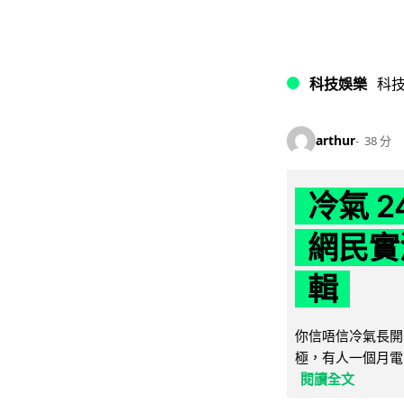
科技娛樂
科
arthur
38 分
冷氣 
網民實
輯
你信唔信冷氣長開
極，有人一個月電費
閱讀全文