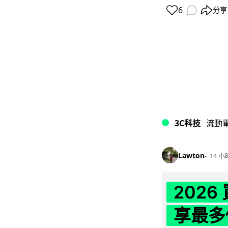
6
分享
3C科技
流動
Lawton
14 小
202
享最多