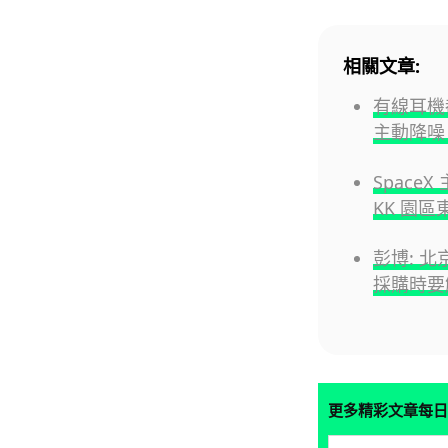
相關文章:
有線耳機都有
主動降噪
SpaceX
KK 園
彭博: 北
採購時要
更多精彩文章每日