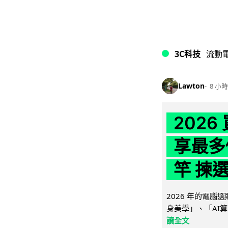
3C科技
流動
Lawton
8 小時
202
享最多
竿 揀
2026 年的電
身美學」、「AI算
讀全文