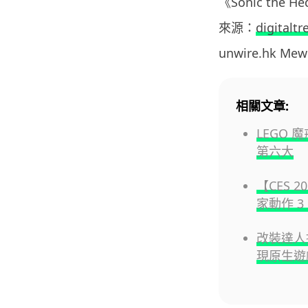
《Sonic th
來源：
digitaltr
unwire.hk M
相關文章:
LEGO 
第六大
【CES 2
家動作 3 
改裝達人推
現原生遊