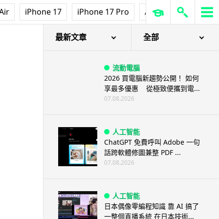
Air
iPhone 17
iPhone 17 Pro
AirPods Pro 3
Ap
最新文章
全部
流動電腦
2026 買電腦新趨勢公開！ 如何
享最多優惠 從極致便攜到電...
07.08.2026
人工智能
ChatGPT 免費呼叫 Adobe 一句
話跨軟體修圖兼整 PDF ...
07.08.2026
人工智能
日本偶像零編程知識 靠 AI 搞了
一整個直播系統 在日本技術...