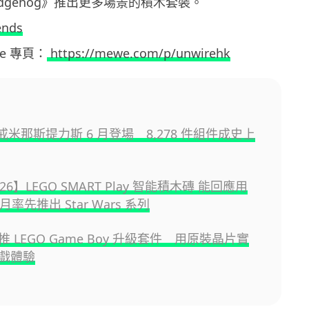
e Hedgehog》推出更多場景的積木套裝。
ends
ewe 專頁：
https://mewe.com/p/unwirehk
魔戒米那斯提力斯 6 月登場 8,278 件組件成史上
026】LEGO SMART Play 智能積木磚 能回應用
月率先推出 Star Wars 系列
 LEGO Game Boy 升級套件 用原裝晶片實
戲體驗