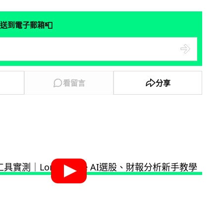
📮
送到電子郵箱
看留言
分享