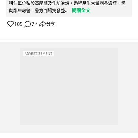
租住單位私設高壓爐及作坊冶煉，過程產生大量刺鼻濃煙，驚
閱讀全文
動鄰居報警。警方到場揭發整...
105
7
分享
↗
ADVERTISEMENT