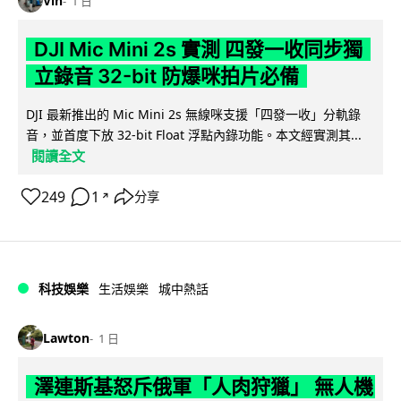
Vin
1 日
DJI Mic Mini 2s 實測 四發一收同步獨
立錄音 32-bit 防爆咪拍片必備
DJI 最新推出的 Mic Mini 2s 無線咪支援「四發一收」分軌錄
音，並首度下放 32-bit Float 浮點內錄功能。本文經實測其...
閱讀全文
249
1
分享
↗
科技娛樂
生活娛樂
城中熱話
Lawton
1 日
澤連斯基怒斥俄軍「人肉狩獵」 無人機