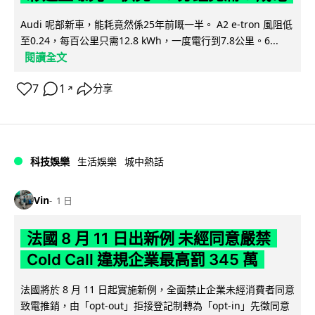
Audi 呢部新車，能耗竟然係25年前嘅一半。 A2 e-tron 風阻低
至0.24，每百公里只需12.8 kWh，一度電行到7.8公里。6...
閱讀全文
7
1
分享
↗
科技娛樂
生活娛樂
城中熱話
Vin
1 日
法國 8 月 11 日出新例 未經同意嚴禁
Cold Call 違規企業最高罰 345 萬
法國將於 8 月 11 日起實施新例，全面禁止企業未經消費者同意
致電推銷，由「opt-out」拒接登記制轉為「opt-in」先徵同意