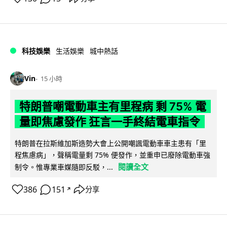
科技娛樂
生活娛樂
城中熱話
Vin
15 小時
特朗普嘲電動車主有里程病 剩 75% 電
量即焦慮發作 狂言一手終結電車指令
特朗普在拉斯維加斯造勢大會上公開嘲諷電動車車主患有「里
程焦慮病」，聲稱電量剩 75% 便發作，並重申已廢除電動車強
閱讀全文
制令。惟專業車媒隨即反駁，...
386
151
分享
↗