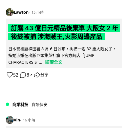
Lawton
15 小時
訂購 43 億日元精品後棄單 大阪女 2 年
後終被捕 涉海賊王,火影周邊產品
日本警視廳神田署 8 月 6 日公布，拘捕一名 32 歲大阪女子，
指她涉嫌在出版巨頭集英社旗下官方網店「JUMP
閱讀全文
CHARACTERS ST...
52
8
分享
↗
商業科技
資訊保安
Vin
16 小時