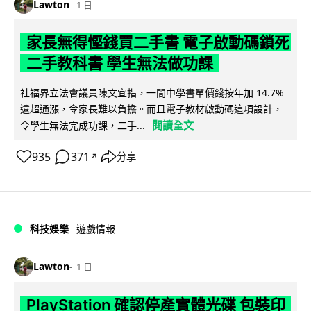
Lawton
1 日
家長無得慳錢買二手書 電子啟動碼鎖死
二手教科書 學生無法做功課
社福界立法會議員陳文宜指，一間中學書單價錢按年加 14.7%
遠超通漲，令家長難以負擔。而且電子教材啟動碼這項設計，
閱讀全文
令學生無法完成功課，二手...
935
371
分享
↗
科技娛樂
遊戲情報
Lawton
1 日
PlayStation 確認停產實體光碟 包裝印