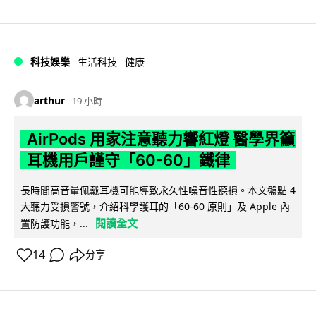
科技娛樂
生活科技
健康
arthur
19 小時
AirPods 用家注意聽力響紅燈 醫學界籲
耳機用戶謹守「60-60」鐵律
長時間高音量佩戴耳機可能導致永久性噪音性聽損。本文盤點 4
大聽力受損警號，介紹科學護耳的「60-60 原則」及 Apple 內
閱讀全文
置防護功能，...
14
分享