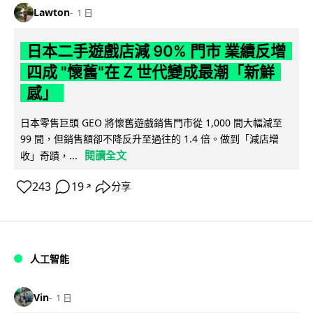
Lawton
1 日
日本二手遊戲店減 90% 門市 業績反增
四成 "懷舊"在 Z 世代變成最潮「新鮮
感」
日本零售巨頭 GEO 將懷舊遊戲銷售門市從 1,000 間大幅減至
99 間，但銷售額卻不降反升至過往的 1.4 倍。做到「減店增
閱讀全文
收」奇蹟，...
243
19
分享
↗
人工智能
Vin
1 日