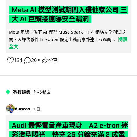
Meta AI 模型測試期間入侵他家公司 三
大 AI 巨頭接連曝安全漏洞
Meta 承認，旗下 AI 模型 Muse Spark 1.1 在網絡安全測試期
閱讀
間，因評估夥伴 Irregular 設定出錯而意外連上互聯網...
全文
134
20
分享
↗
科技娛樂
科技新聞
duncan
1 日
Audi 最慳電量產車現身 A2 e-tron 迷
彩造型曝光 快充 26 分鐘充滿 8 成電