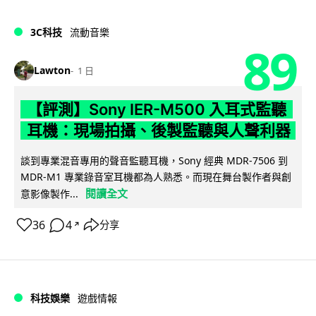
3C科技
流動音樂
89
Lawton
1 日
【評測】Sony IER-M500 入耳式監聽
耳機：現場拍攝、後製監聽與人聲利器
談到專業混音專用的聲音監聽耳機，Sony 經典 MDR-7506 到
MDR-M1 專業錄音室耳機都為人熟悉。而現在舞台製作者與創
閱讀全文
意影像製作...
36
4
分享
↗
科技娛樂
遊戲情報