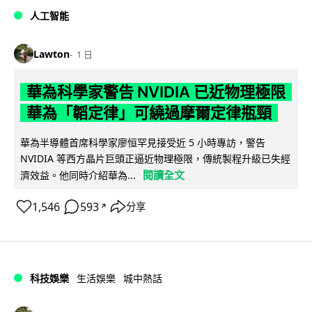
人工智能
Lawton
1 日
華為科學家警告 NVIDIA 已近物理極限
華為「韜定律」可繞過摩爾定律瓶頸
華為半導體首席科學家廖恒罕見接受近 5 小時專訪，警告
NVIDIA 等西方晶片巨頭正逼近物理極限，傳統製程升級已失經
閱讀全文
濟效益。他同時介紹華為...
1,546
593
分享
↗
科技娛樂
生活娛樂
城中熱話