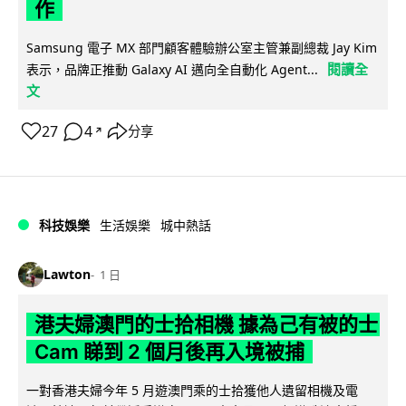
作
Samsung 電子 MX 部門顧客體驗辦公室主管兼副總裁 Jay Kim
閱讀全
表示，品牌正推動 Galaxy AI 邁向全自動化 Agent...
文
27
4
分享
↗
科技娛樂
生活娛樂
城中熱話
Lawton
1 日
港夫婦澳門的士拾相機 據為己有被的士
Cam 睇到 2 個月後再入境被捕
一對香港夫婦今年 5 月遊澳門乘的士拾獲他人遺留相機及電