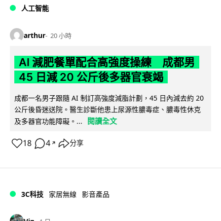
人工智能
arthur
20 小時
AI 減肥餐單配合高強度操練 成都男
45 日減 20 公斤後多器官衰竭
成都一名男子跟隨 AI 制訂高強度減脂計劃，45 日內減去約 20
公斤後昏迷送院。醫生診斷他患上尿源性膿毒症、膿毒性休克
閱讀全文
及多器官功能障礙。...
18
4
分享
↗
3C科技
家居無線
影音產品