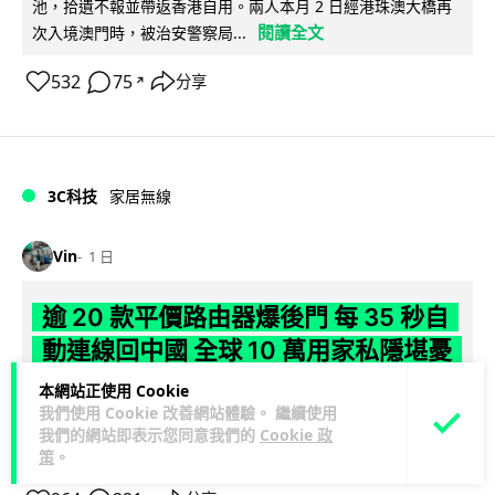
池，拾遺不報並帶返香港自用。兩人本月 2 日經港珠澳大橋再
閱讀全文
次入境澳門時，被治安警察局...
532
75
分享
↗
3C科技
家居無線
Vin
1 日
逾 20 款平價路由器爆後門 每 35 秒自
動連線回中國 全球 10 萬用家私隱堪憂
本網站正使用 Cookie
網絡安全公司 VulnCheck 揭發中國智博通電子（Zbtlink）生產
我們使用 Cookie 改善網站體驗。 繼續使用
閱
的 20 多款路由器內置後門程式「Endlessdoors」（無盡...
我們的網站即表示您同意我們的
Cookie 政
讀全文
策
。