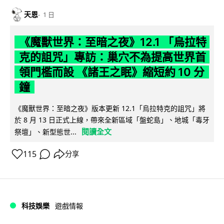
天恩
1 日
《魔獸世界：至暗之夜》12.1 「烏拉特
克的詛咒」專訪：巢穴不為提高世界首
領門檻而設 《諸王之眠》縮短約 10 分
鐘
《魔獸世界：至暗之夜》版本更新 12.1「烏拉特克的詛咒」將
於 8 月 13 日正式上線，帶來全新區域「盤蛇島」、地城「毒牙
閱讀全文
祭壇」、新型態世...
115
分享
科技娛樂
遊戲情報