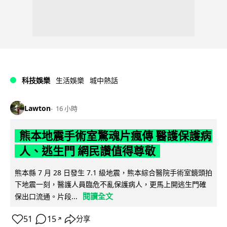
科技娛樂
生活娛樂
城中熱話
Lawton
16 小時
熊本地震手術室驚魂片瘋傳 醫護保護病
人、逃生門 網民讚值得尊敬
熊本縣 7 月 28 日發生 7.1 級地震，熊本綜合醫院手術室鏡頭拍
下地震一刻，醫護人員臨危不亂保護病人，更馬上開逃生門確
閱讀全文
保出口流通。片段...
51
15
分享
↗