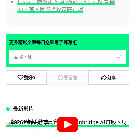
Tesla 中國推出 6 座 Model Y L SUV 售價
33.9 萬人民幣搶攻家庭市場
📮
更多精彩文章每日送到電子郵箱
讚好
0
看留言
分享
最新影片