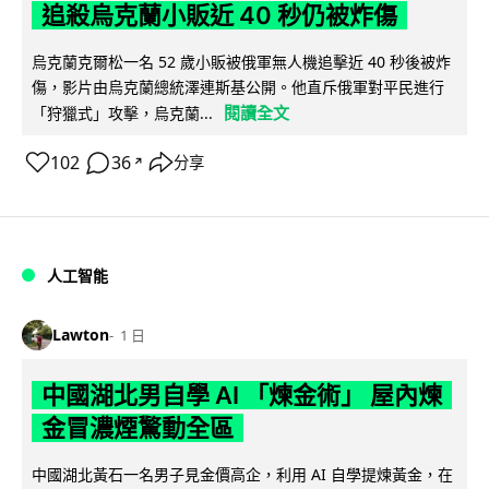
追殺烏克蘭小販近 40 秒仍被炸傷
烏克蘭克爾松一名 52 歲小販被俄軍無人機追擊近 40 秒後被炸
傷，影片由烏克蘭總統澤連斯基公開。他直斥俄軍對平民進行
閱讀全文
「狩獵式」攻擊，烏克蘭...
102
36
分享
↗
人工智能
Lawton
1 日
中國湖北男自學 AI 「煉金術」 屋內煉
金冒濃煙驚動全區
中國湖北黃石一名男子見金價高企，利用 AI 自學提煉黃金，在