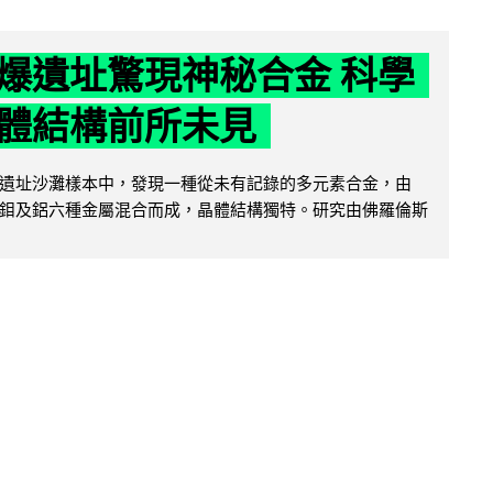
爆遺址驚現神秘合金 科學
體結構前所未見
遺址沙灘樣本中，發現一種從未有記錄的多元素合金，由
鉬及鋁六種金屬混合而成，晶體結構獨特。研究由佛羅倫斯