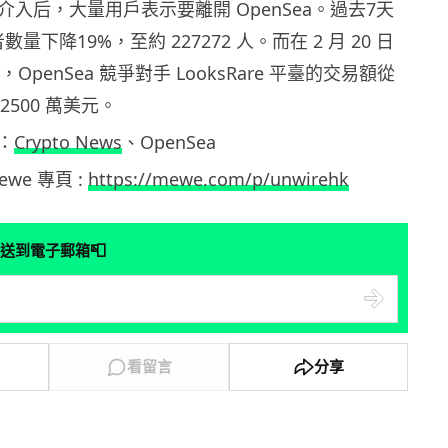
社區介入后，大量用戶表示要離開 OpenSea。過去7天
者數量下降19%，至約 227272 人。而在 2 月 20 日
，OpenSea 競爭對手 LooksRare 平臺的交易額從
2500 萬美元。
：
Crypto News
、OpenSea
Mewe 專頁 :
https://mewe.com/p/unwirehk
📮
送到電子郵箱
看留言
分享