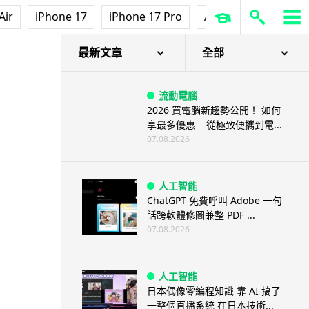
Air
iPhone 17
iPhone 17 Pro
AirPods Pro 3
Ap
最新文章
全部
流動電腦
2026 買電腦新趨勢公開！ 如何
享最多優惠 從極致便攜到電...
07.08.2026
人工智能
ChatGPT 免費呼叫 Adobe 一句
話跨軟體修圖兼整 PDF ...
07.08.2026
人工智能
日本偶像零編程知識 靠 AI 搞了
一整個直播系統 在日本技術...