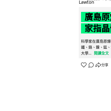
廣島原
家指晶
科學家在廣島原爆
鐵、鉻、鎳、錳、
大學...
閱讀全文
分享