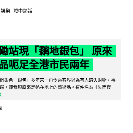
活娛樂
城中熱話
磡站現「黐地銀包」 原來
品呃足全港市民兩年
個銀色「銀包」多年來一再令乘客誤以為有人遺失財物，事
還，卻發現原來是黏在地上的藝術品。這件名為《失而復
文
享