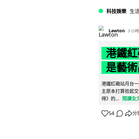
科技娛樂
生
Lawton
3 小時
港鐵紅
是藝術
港鐵紅磡站月台一
主原本打算拾起交
得》的...
閱讀全
54
分