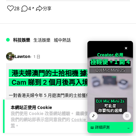
28
4
分享
↗
科技娛樂
生活娛樂
城中熱話
×
Lawton
1 日
港夫婦澳門的士拾相機 據為己有被的士
Cam 睇到 2 個月後再入境被捕
一對香港夫婦今年 5 月遊澳門乘的士拾獲他人遺留相機及電
池，拾遺不報並帶返香港自用。兩人本月 2 日經港珠澳大橋再
本網站正使用 Cookie
閱讀全文
次入境澳門時，被治安警察局...
我們使用 Cookie 改善網站體驗。 繼續使用
🎵
⛶
我們的網站即表示您同意我們的
Cookie 政
539
75
分享
↗
策
。
📖 詳細評測
→