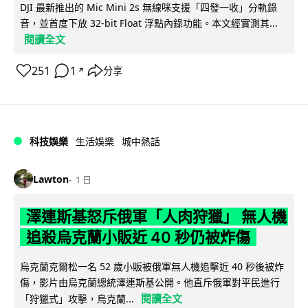
DJI 最新推出的 Mic Mini 2s 無線咪支援「四發一收」分軌錄
音，並首度下放 32-bit Float 浮點內錄功能。本文經實測其...
閱讀全文
251
1
分享
↗
科技娛樂
生活娛樂
城中熱話
Lawton
1 日
澤連斯基怒斥俄軍「人肉狩獵」 無人機
追殺烏克蘭小販近 40 秒仍被炸傷
烏克蘭克爾松一名 52 歲小販被俄軍無人機追擊近 40 秒後被炸
傷，影片由烏克蘭總統澤連斯基公開。他直斥俄軍對平民進行
閱讀全文
「狩獵式」攻擊，烏克蘭...