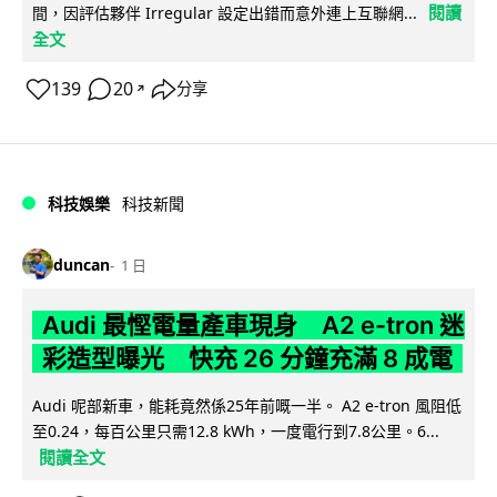
閱讀
間，因評估夥伴 Irregular 設定出錯而意外連上互聯網...
全文
139
20
分享
↗
科技娛樂
科技新聞
duncan
1 日
Audi 最慳電量產車現身 A2 e-tron 迷
彩造型曝光 快充 26 分鐘充滿 8 成電
Audi 呢部新車，能耗竟然係25年前嘅一半。 A2 e-tron 風阻低
至0.24，每百公里只需12.8 kWh，一度電行到7.8公里。6...
閱讀全文