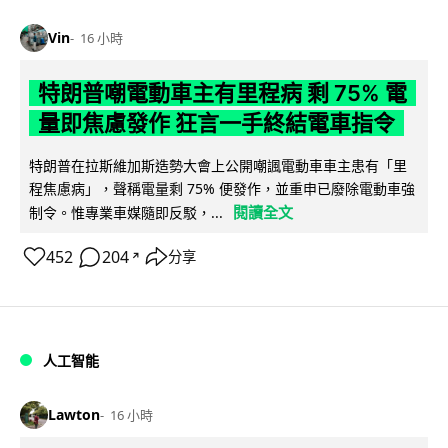
Vin
16 小時
特朗普嘲電動車主有里程病 剩 75% 電
量即焦慮發作 狂言一手終結電車指令
特朗普在拉斯維加斯造勢大會上公開嘲諷電動車車主患有「里
程焦慮病」，聲稱電量剩 75% 便發作，並重申已廢除電動車強
閱讀全文
制令。惟專業車媒隨即反駁，...
452
204
分享
↗
人工智能
Lawton
16 小時