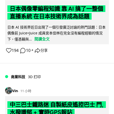
日本偶像零編程知識 靠 AI 搞了一整個
直播系統 在日本技術界成為話題
日本 AI 技術界近日出現了一個引發廣泛討論的熱門話題：日本
偶像前 Juice=Juice 成員宮本佳林在完全沒有編程經驗的情況
閱讀全文
下，僅憑藉與...
194
10
分享
↗
商業科技
3D 打印
Vin
11 小時
中三巴士鐵路迷 自製紙皮遙控巴士 門,
水撥識郁 + 實時GPS報站