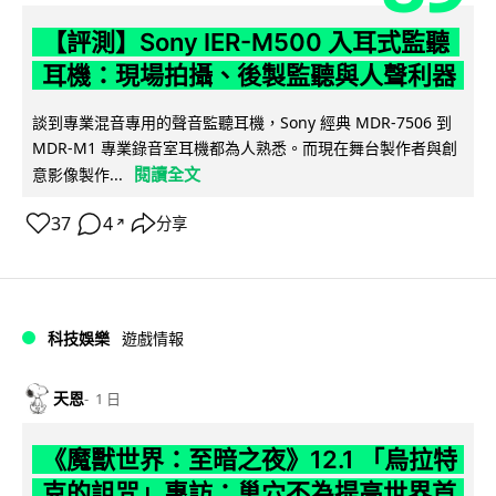
【評測】Sony IER-M500 入耳式監聽
耳機：現場拍攝、後製監聽與人聲利器
談到專業混音專用的聲音監聽耳機，Sony 經典 MDR-7506 到
MDR-M1 專業錄音室耳機都為人熟悉。而現在舞台製作者與創
閱讀全文
意影像製作...
37
4
分享
↗
科技娛樂
遊戲情報
天恩
1 日
《魔獸世界：至暗之夜》12.1 「烏拉特
克的詛咒」專訪：巢穴不為提高世界首