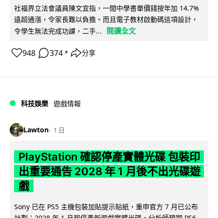
社福界立法會議員陳文宜指，一間中學書單價錢按年加 14.7%
遠超通漲，令家長難以負擔。而且電子教材啟動碼這項設計，
閱讀全文
令學生無法完成功課，二手...
948
374
分享
↗
科技娛樂
遊戲情報
Lawton
1 日
PlayStation 確認停產實體光碟 包裝印
出重要通告 2028 年 1 月後不出光碟遊
戲
Sony 已在 PS5 主機包裝加貼提示貼紙，重申官方 7 月已公布
計劃：2028 年 1 月起停產新遊戲實體光碟。分析師預期 PS6