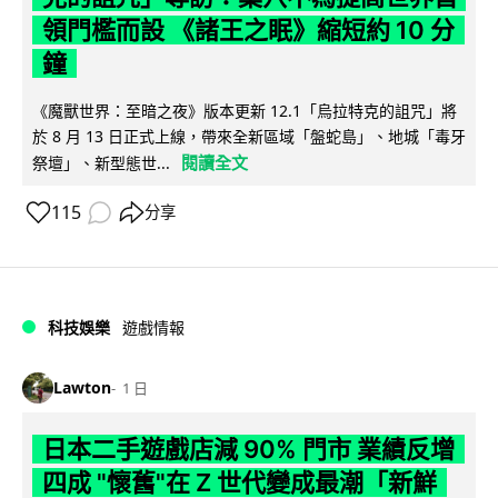
領門檻而設 《諸王之眠》縮短約 10 分
鐘
《魔獸世界：至暗之夜》版本更新 12.1「烏拉特克的詛咒」將
於 8 月 13 日正式上線，帶來全新區域「盤蛇島」、地城「毒牙
閱讀全文
祭壇」、新型態世...
115
分享
科技娛樂
遊戲情報
Lawton
1 日
日本二手遊戲店減 90% 門市 業績反增
四成 "懷舊"在 Z 世代變成最潮「新鮮