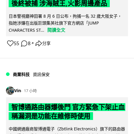
後終被捕 涉海賊王,火影周邊產品
日本警視廳神田署 8 月 6 日公布，拘捕一名 32 歲大阪女子，
指她涉嫌在出版巨頭集英社旗下官方網店「JUMP
閱讀全文
CHARACTERS ST...
55
8
分享
↗
商業科技
資訊保安
Vin
17 小時
智博通路由器爆後門 官方緊急下架止血
稱漏洞是功能在維修時使用
中國網通廠商智博通電子（Zbtlink Electronics）旗下的路由器