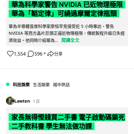
華為科學家警告 NVIDIA 已近物理極限
華為「韜定律」可繞過摩爾定律瓶頸
華為半導體首席科學家廖恒罕見接受近 5 小時專訪，警告
NVIDIA 等西方晶片巨頭正逼近物理極限，傳統製程升級已失經
閱讀全文
濟效益。他同時介紹華為...
1,554
596
分享
↗
科技娛樂
生活娛樂
城中熱話
Lawton
1 日
家長無得慳錢買二手書 電子啟動碼鎖死
二手教科書 學生無法做功課