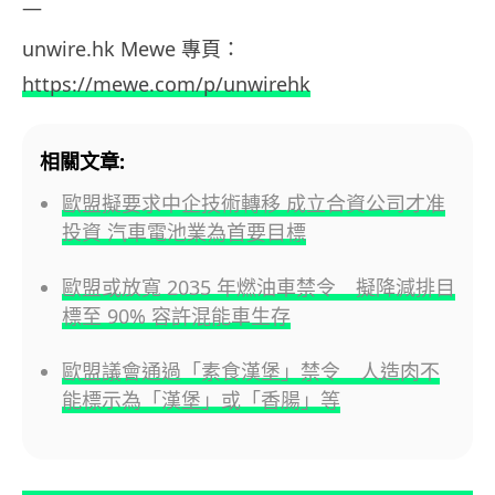
—
unwire.hk Mewe
專頁：
https://mewe.com/p/unwirehk
相關文章:
歐盟擬要求中企技術轉移 成立合資公司才准
投資 汽車電池業為首要目標
歐盟或放寬 2035 年燃油車禁令 擬降減排目
標至 90% 容許混能車生存
歐盟議會通過「素食漢堡」禁令 人造肉不
能標示為「漢堡」或「香腸」等