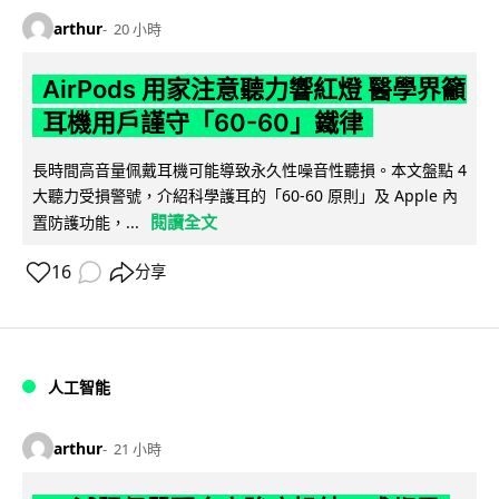
arthur
20 小時
AirPods 用家注意聽力響紅燈 醫學界籲
耳機用戶謹守「60-60」鐵律
長時間高音量佩戴耳機可能導致永久性噪音性聽損。本文盤點 4
大聽力受損警號，介紹科學護耳的「60-60 原則」及 Apple 內
閱讀全文
置防護功能，...
16
分享
人工智能
arthur
21 小時