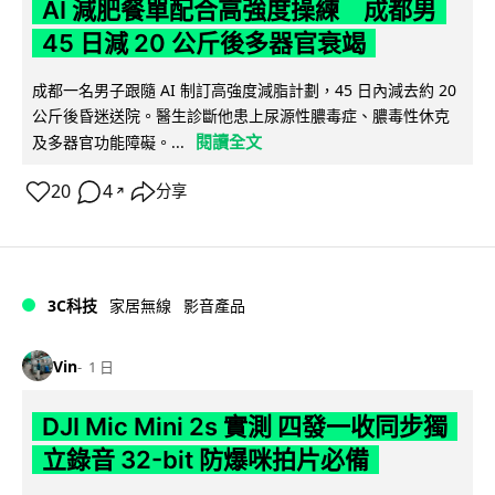
AI 減肥餐單配合高強度操練 成都男
45 日減 20 公斤後多器官衰竭
成都一名男子跟隨 AI 制訂高強度減脂計劃，45 日內減去約 20
公斤後昏迷送院。醫生診斷他患上尿源性膿毒症、膿毒性休克
閱讀全文
及多器官功能障礙。...
20
4
分享
↗
3C科技
家居無線
影音產品
Vin
1 日
DJI Mic Mini 2s 實測 四發一收同步獨
立錄音 32-bit 防爆咪拍片必備