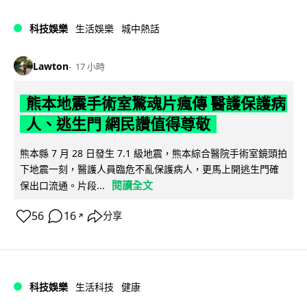
科技娛樂
生活娛樂
城中熱話
Lawton
17 小時
熊本地震手術室驚魂片瘋傳 醫護保護病
人、逃生門 網民讚值得尊敬
熊本縣 7 月 28 日發生 7.1 級地震，熊本綜合醫院手術室鏡頭拍
下地震一刻，醫護人員臨危不亂保護病人，更馬上開逃生門確
閱讀全文
保出口流通。片段...
56
16
分享
↗
科技娛樂
生活科技
健康