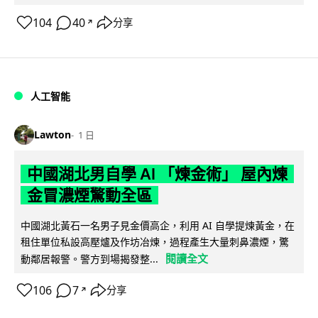
104
40
分享
↗
人工智能
Lawton
1 日
中國湖北男自學 AI 「煉金術」 屋內煉
金冒濃煙驚動全區
中國湖北黃石一名男子見金價高企，利用 AI 自學提煉黃金，在
租住單位私設高壓爐及作坊冶煉，過程產生大量刺鼻濃煙，驚
閱讀全文
動鄰居報警。警方到場揭發整...
106
7
分享
↗