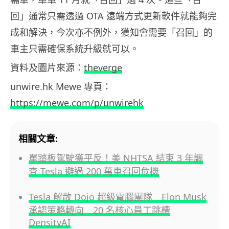
回」通常只需透過 OTA 遠端方式更新軟件就能夠完
成和解決，今次亦不例外，獲知會需要「召回」的
車主只需確保系統升級就可以。
資料及圖片來源：
theverge
unwire.hk Mewe 專頁：
https://mewe.com/p/unwirehk
相關文章:
單踏板駕駛獲平反！美 NHTSA 結束 3 年調
查 Tesla 避過 200 萬車召回危機
Tesla 解散 Dojo 超級電腦團隊 Elon Musk
承認策略轉向 20 名核心員工跳槽
DensityAI