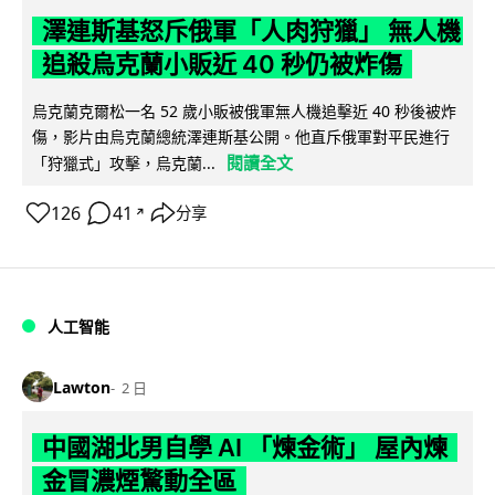
澤連斯基怒斥俄軍「人肉狩獵」 無人機
追殺烏克蘭小販近 40 秒仍被炸傷
烏克蘭克爾松一名 52 歲小販被俄軍無人機追擊近 40 秒後被炸
傷，影片由烏克蘭總統澤連斯基公開。他直斥俄軍對平民進行
閱讀全文
「狩獵式」攻擊，烏克蘭...
126
41
分享
↗
人工智能
Lawton
2 日
中國湖北男自學 AI 「煉金術」 屋內煉
金冒濃煙驚動全區