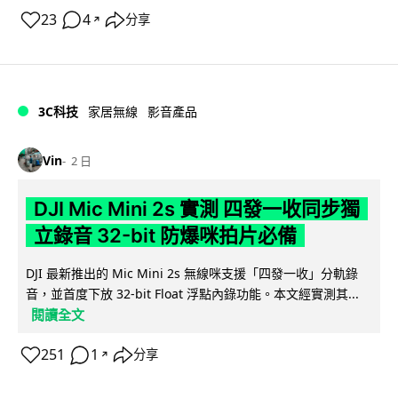
23
4
分享
↗
3C科技
家居無線
影音產品
Vin
2 日
DJI Mic Mini 2s 實測 四發一收同步獨
立錄音 32-bit 防爆咪拍片必備
DJI 最新推出的 Mic Mini 2s 無線咪支援「四發一收」分軌錄
音，並首度下放 32-bit Float 浮點內錄功能。本文經實測其...
閱讀全文
251
1
分享
↗