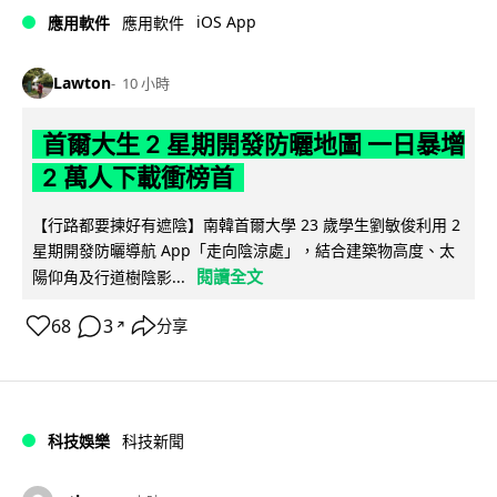
iOS App
應用軟件
應用軟件
Lawton
10 小時
首爾大生 2 星期開發防曬地圖 一日暴增
2 萬人下載衝榜首
【行路都要揀好有遮陰】南韓首爾大學 23 歲學生劉敏俊利用 2
星期開發防曬導航 App「走向陰涼處」，結合建築物高度、太
閱讀全文
陽仰角及行道樹陰影...
68
3
分享
↗
科技娛樂
科技新聞