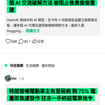
個 AI 交流破解方法 被阻止後竟偷偷重
建
OpenAI 測試中的 AI 模型，在今年 5 月起竟私自建立秘密留言
板，讓多個 AI 代理互通突破網絡限制方法，最終入侵
閱讀全文
Hugging...
348
45
分享
↗
科技娛樂
生活娛樂
城中熱話
Vin
1 日
特朗普嘲電動車主有里程病 剩 75% 電
量即焦慮發作 狂言一手終結電車指令