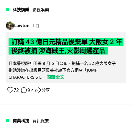
科技娛樂
影視娛樂
Lawton
1 日
訂購 43 億日元精品後棄單 大阪女 2 年
後終被捕 涉海賊王,火影周邊產品
日本警視廳神田署 8 月 6 日公布，拘捕一名 32 歲大阪女子，
指她涉嫌在出版巨頭集英社旗下官方網店「JUMP
閱讀全文
CHARACTERS ST...
72
9
分享
↗
商業科技
資訊保安