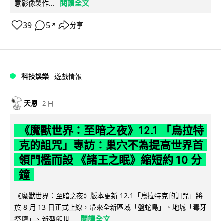
閱讀全文
意影像製作...
39
5
分享
↗
科技娛樂
遊戲情報
天恩
2 日
《魔獸世界：至暗之夜》12.1 「烏拉特
克的詛咒」專訪：巢穴不為提高世界首
領門檻而設 《諸王之眠》縮短約 10 分
鐘
《魔獸世界：至暗之夜》版本更新 12.1「烏拉特克的詛咒」將
於 8 月 13 日正式上線，帶來全新區域「盤蛇島」、地城「毒牙
閱讀全文
祭壇」、新型態世...