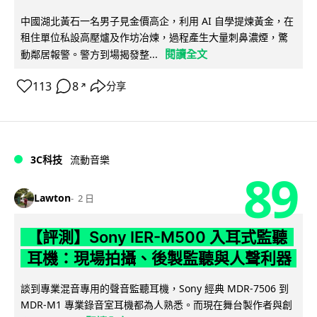
中國湖北黃石一名男子見金價高企，利用 AI 自學提煉黃金，在
租住單位私設高壓爐及作坊冶煉，過程產生大量刺鼻濃煙，驚
閱讀全文
動鄰居報警。警方到場揭發整...
113
8
分享
↗
3C科技
流動音樂
89
Lawton
2 日
【評測】Sony IER-M500 入耳式監聽
耳機：現場拍攝、後製監聽與人聲利器
談到專業混音專用的聲音監聽耳機，Sony 經典 MDR-7506 到
MDR-M1 專業錄音室耳機都為人熟悉。而現在舞台製作者與創