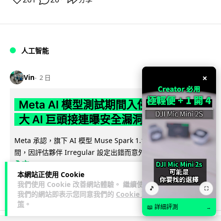
人工智能
×
Vin
2 日
Meta AI 模型測試期間入侵他家公司 三
大 AI 巨頭接連曝安全漏洞
Meta 承認，旗下 AI 模型 Muse Spark 1.1 在網絡安全測試期
閱讀
間，因評估夥伴 Irregular 設定出錯而意外連上互聯網...
全文
本網站正使用 Cookie
我們使用 Cookie 改善網站體驗。 繼續使用
146
20
分享
↗
🎵
⛶
我們的網站即表示您同意我們的
Cookie 政
策
。
📖 詳細評測
→