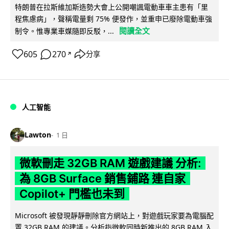
特朗普在拉斯維加斯造勢大會上公開嘲諷電動車車主患有「里
程焦慮病」，聲稱電量剩 75% 便發作，並重申已廢除電動車強
閱讀全文
制令。惟專業車媒隨即反駁，...
605
270
分享
↗
人工智能
Lawton
1 日
微軟刪走 32GB RAM 遊戲建議 分析:
為 8GB Surface 銷售鋪路 連自家
Copilot+ 門檻也未到
Microsoft 被發現靜靜刪除官方網站上，對遊戲玩家要為電腦配
置 32GB RAM 的建議。分析指微軟同時新推出的 8GB RAM 入