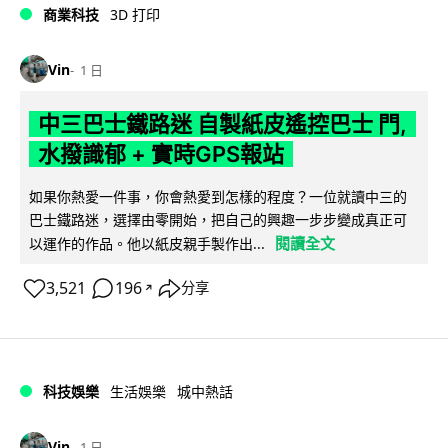
商業科技
3D 打印
Vin
1 日
中三巴士鐵路迷 自製紙皮遙控巴士 門,
水撥識郁 + 實時GPS報站
如果你熱愛一件事，你會熱愛到怎樣的程度？一位就讀中三的
巴士鐵路迷，選擇由零開始，把自己的興趣一步步變成真正可
閱讀全文
以運作的作品。他以紙皮親手製作出...
3,521
196
分享
↗
科技娛樂
生活娛樂
城中熱話
Vin
1 日