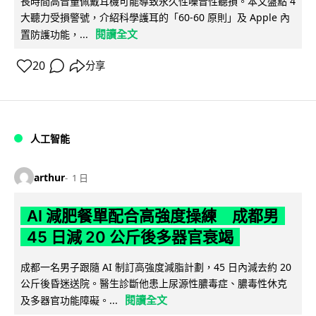
長時間高音量佩戴耳機可能導致永久性噪音性聽損。本文盤點 4
大聽力受損警號，介紹科學護耳的「60-60 原則」及 Apple 內
閱讀全文
置防護功能，...
20
分享
人工智能
arthur
1 日
AI 減肥餐單配合高強度操練 成都男
45 日減 20 公斤後多器官衰竭
成都一名男子跟隨 AI 制訂高強度減脂計劃，45 日內減去約 20
公斤後昏迷送院。醫生診斷他患上尿源性膿毒症、膿毒性休克
閱讀全文
及多器官功能障礙。...