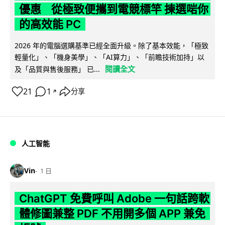
優惠 從極致便攜到電競標竿 揀選啱你
的高效能 PC
2026 年的電腦選購基準已經全面升級。除了基本效能，「極致
輕量化」、「機身美學」、「AI算力」、「前瞻技術加持」以
閱讀全文
及「品質與售後服務」 已...
21
1
分享
↗
人工智能
Vin
1 日
ChatGPT 免費呼叫 Adobe 一句話跨軟
體修圖兼整 PDF 不用開多個 APP 兼免