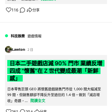
116
分享
科技娛樂
遊戲情報
Lawton
2 日
日本二手遊戲店減 90% 門市 業績反增
四成 "懷舊"在 Z 世代變成最潮「新鮮
感」
日本零售巨頭 GEO 將懷舊遊戲銷售門市從 1,000 間大幅減至
99 間，但銷售額卻不降反升至過往的 1.4 倍。做到「減店增
閱讀全文
收」奇蹟，...
261
20
分享
↗