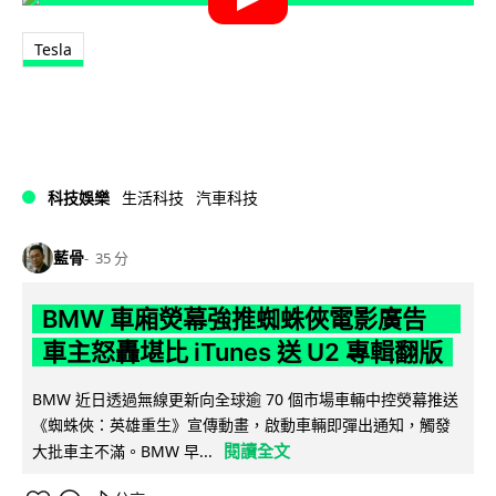
Tesla
科技娛樂
生活科技
汽車科技
藍骨
35 分
BMW 車廂熒幕強推蜘蛛俠電影廣告
車主怒轟堪比 iTunes 送 U2 專輯翻版
BMW 近日透過無線更新向全球逾 70 個市場車輛中控熒幕推送
《蜘蛛俠：英雄重生》宣傳動畫，啟動車輛即彈出通知，觸發
閱讀全文
大批車主不滿。BMW 早...