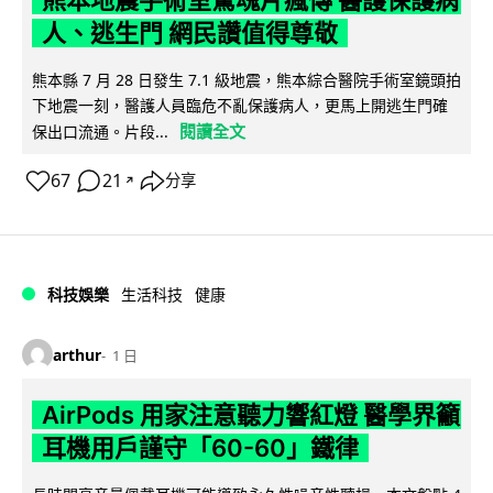
人、逃生門 網民讚值得尊敬
熊本縣 7 月 28 日發生 7.1 級地震，熊本綜合醫院手術室鏡頭拍
下地震一刻，醫護人員臨危不亂保護病人，更馬上開逃生門確
閱讀全文
保出口流通。片段...
67
21
分享
↗
科技娛樂
生活科技
健康
arthur
1 日
AirPods 用家注意聽力響紅燈 醫學界籲
耳機用戶謹守「60-60」鐵律