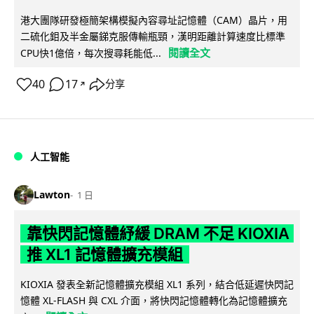
港大團隊研發極簡架構模擬內容尋址記憶體（CAM）晶片，用
二硫化鉬及半金屬銻克服傳輸瓶頸，漢明距離計算速度比標準
閱讀全文
CPU快1億倍，每次搜尋耗能低...
40
17
分享
↗
人工智能
Lawton
1 日
靠快閃記憶體紓緩 DRAM 不足 KIOXIA
推 XL1 記憶體擴充模組
KIOXIA 發表全新記憶體擴充模組 XL1 系列，結合低延遲快閃記
憶體 XL-FLASH 與 CXL 介面，將快閃記憶體轉化為記憶體擴充