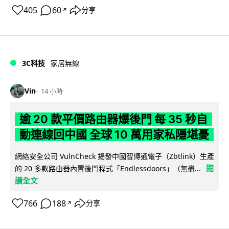
405
60
分享
↗
3C科技
家居無線
Vin
14 小時
逾 20 款平價路由器爆後門 每 35 秒自
動連線回中國 全球 10 萬用家私隱堪憂
網絡安全公司 VulnCheck 揭發中國智博通電子（Zbtlink）生產
閱
的 20 多款路由器內置後門程式「Endlessdoors」（無盡...
讀全文
766
188
分享
↗