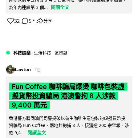
閱讀全文
為年內連續第 3 個...
32
5
分享
↗
科技娛樂
生活科技
區塊鏈
Lawton
1 日
Fun Coffee 咖啡騙局爆煲 咖啡包裝虛
擬貨幣投資騙局 港澳警拘 8 人涉款
9,400 萬元
香港警方聯同澳門司警搗破以養生咖啡生意包裝的虛擬貨幣投
資騙局 Fun Coffee，兩地共拘捕 8 人，接獲逾 200 宗舉報，涉
閱讀全文
款 9,4...