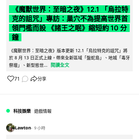
《魔獸世界：至暗之夜》12.1 「烏拉特
克的詛咒」專訪：巢穴不為提高世界首
領門檻而設 《諸王之眠》縮短約 10 分
鐘
《魔獸世界：至暗之夜》版本更新 12.1「烏拉特克的詛咒」將
於 8 月 13 日正式上線，帶來全新區域「盤蛇島」、地城「毒牙
閱讀全文
祭壇」、新型態世...
71
分享
科技娛樂
遊戲情報
Lawton
9 小時