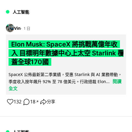
人工智能
Vin
1 日
Elon Musk: SpaceX 將挑戰萬億年收
入 目標明年數據中心上太空 Starlink 覆
蓋全球170國
SpaceX 公佈最新第二季業績，受惠 Starlink 與 AI 業務帶動，
閱讀
季度收入按年飆升 92% 至 78 億美元。行政總裁 Elon...
全文
132
18
分享
↗