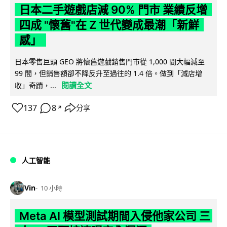
日本二手遊戲店減 90% 門市 業績反增
四成 "懷舊"在 Z 世代變成最潮「新鮮
感」
日本零售巨頭 GEO 將懷舊遊戲銷售門市從 1,000 間大幅減至
99 間，但銷售額卻不降反升至過往的 1.4 倍。做到「減店增
閱讀全文
收」奇蹟，...
137
8
分享
↗
人工智能
Vin
10 小時
Meta AI 模型測試期間入侵他家公司 三