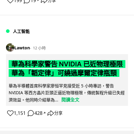
199
19
分享
↗
人工智能
Lawton
12 小時
華為科學家警告 NVIDIA 已近物理極限
華為「韜定律」可繞過摩爾定律瓶頸
華為半導體首席科學家廖恒罕見接受近 5 小時專訪，警告
NVIDIA 等西方晶片巨頭正逼近物理極限，傳統製程升級已失經
閱讀全文
濟效益。他同時介紹華為...
1,151
428
分享
↗