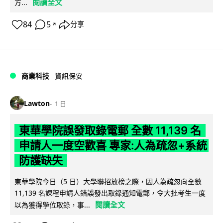
閱讀全文
方...
84
5
分享
↗
商業科技
資訊保安
Lawton
1 日
東華學院誤發取錄電郵 全數 11,139 名
申請人一度空歡喜 專家:人為疏忽+系統
防護缺失
東華學院今日（5 日）大學聯招放榜之際，因人為疏忽向全數
11,139 名課程申請人錯誤發出取錄通知電郵，令大批考生一度
閱讀全文
以為獲得學位取錄，事...