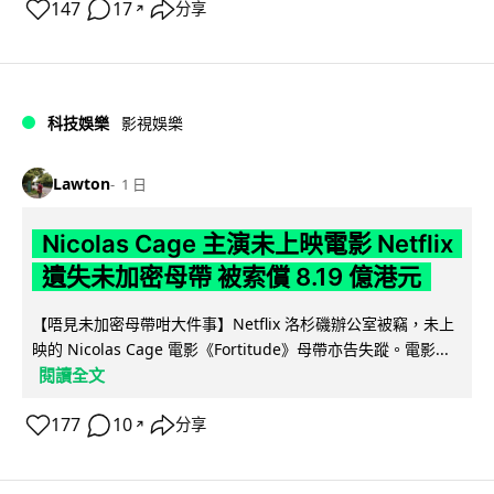
147
17
分享
↗
科技娛樂
影視娛樂
Lawton
1 日
Nicolas Cage 主演未上映電影 Netflix
遺失未加密母帶 被索償 8.19 億港元
【唔見未加密母帶咁大件事】Netflix 洛杉磯辦公室被竊，未上
映的 Nicolas Cage 電影《Fortitude》母帶亦告失蹤。電影...
閱讀全文
177
10
分享
↗