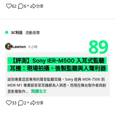
62
6
分享
↗
3C科技
流動音樂
89
Lawton
9 小時
【評測】Sony IER-M500 入耳式監聽
耳機：現場拍攝、後製監聽與人聲利器
談到專業混音專用的聲音監聽耳機，Sony 經典 MDR-7506 到
MDR-M1 專業錄音室耳機都為人熟悉。而現在舞台製作者與創
閱讀全文
意影像製作...
33
2
分享
↗