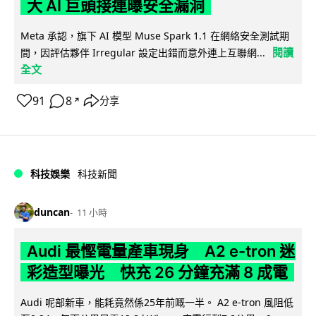
大 AI 巨頭接連曝安全漏洞
Meta 承認，旗下 AI 模型 Muse Spark 1.1 在網絡安全測試期
閱讀
間，因評估夥伴 Irregular 設定出錯而意外連上互聯網...
全文
91
8
分享
↗
科技娛樂
科技新聞
duncan
11 小時
Audi 最慳電量產車現身 A2 e-tron 迷
彩造型曝光 快充 26 分鐘充滿 8 成電
Audi 呢部新車，能耗竟然係25年前嘅一半。 A2 e-tron 風阻低