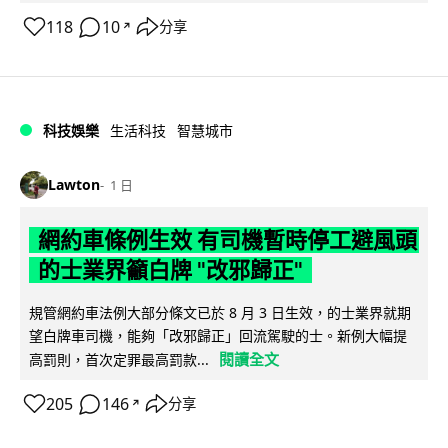
118
10
分享
↗
科技娛樂
生活科技
智慧城市
Lawton
1 日
網約車條例生效 有司機暫時停工避風頭
的士業界籲白牌 "改邪歸正"
規管網約車法例大部分條文已於 8 月 3 日生效，的士業界就期
望白牌車司機，能夠「改邪歸正」回流駕駛的士。新例大幅提
閱讀全文
高罰則，首次定罪最高罰款...
205
146
分享
↗