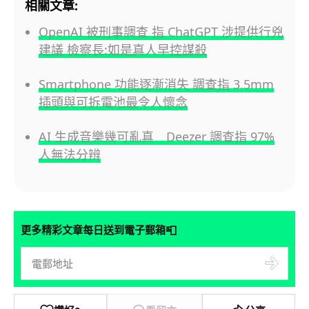
相關文章:
OpenAI 被刑事調查 指 ChatGPT 涉提供行兇
建議 檢察長:如是真人早控謀殺
Smartphone 功能逐漸消失 調查指 3.5mm
插頭與可拆電池最令人懷念
AI 生成音樂幾可亂真 Deezer 調查指 97%
人無法分辨
📮
更多精彩文章每日送到電子郵箱