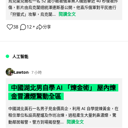
烏克蘭克爾松一名 52 歲小販被俄軍無人機追擊近 40 秒後被炸
傷，影片由烏克蘭總統澤連斯基公開。他直斥俄軍對平民進行
閱讀全文
「狩獵式」攻擊，烏克蘭...
38
12
分享
↗
人工智能
Lawton
7 小時
中國湖北男自學 AI 「煉金術」 屋內煉
金冒濃煙驚動全區
中國湖北黃石一名男子見金價高企，利用 AI 自學提煉黃金，在
租住單位私設高壓爐及作坊冶煉，過程產生大量刺鼻濃煙，驚
閱讀全文
動鄰居報警。警方到場揭發整...