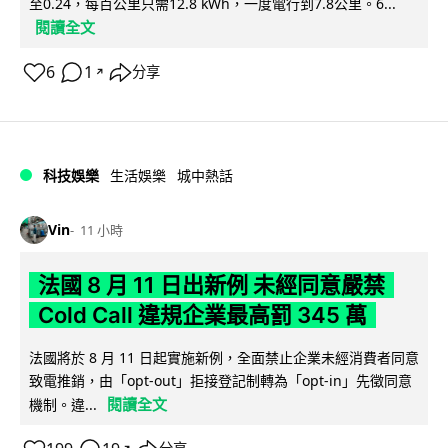
至0.24，每百公里只需12.8 kWh，一度電行到7.8公里。6...
閱讀全文
6
1
分享
↗
科技娛樂
生活娛樂
城中熱話
Vin
11 小時
法國 8 月 11 日出新例 未經同意嚴禁
Cold Call 違規企業最高罰 345 萬
法國將於 8 月 11 日起實施新例，全面禁止企業未經消費者同意
致電推銷，由「opt-out」拒接登記制轉為「opt-in」先徵同意
閱讀全文
機制。違...