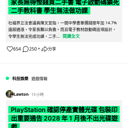
家長無得慳錢買二手書 電子啟動碼鎖死
二手教科書 學生無法做功課
社福界立法會議員陳文宜指，一間中學書單價錢按年加 14.7%
遠超通漲，令家長難以負擔。而且電子教材啟動碼這項設計，
閱讀全文
令學生無法完成功課，二手...
654
250
分享
↗
科技娛樂
遊戲情報
Lawton
13 小時
PlayStation 確認停產實體光碟 包裝印
出重要通告 2028 年 1 月後不出光碟遊
戲