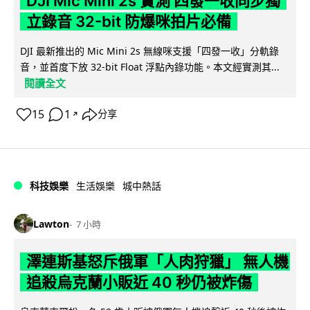
DJI Mic Mini 2s 實測 四發一收同步獨
立錄音 32-bit 防爆咪拍片必備
DJI 最新推出的 Mic Mini 2s 無線咪支援「四發一收」分軌錄
音，並首度下放 32-bit Float 浮點內錄功能。本文經實測其...
閱讀全文
15
1
分享
↗
科技娛樂
生活娛樂
城中熱話
Lawton
7 小時
澤連斯基怒斥俄軍「人肉狩獵」 無人機
追殺烏克蘭小販近 40 秒仍被炸傷