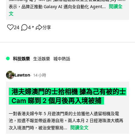
閱讀全
表示，品牌正推動 Galaxy AI 邁向全自動化 Agent...
文
24
4
分享
↗
科技娛樂
生活娛樂
城中熱話
Lawton
14 小時
港夫婦澳門的士拾相機 據為己有被的士
Cam 睇到 2 個月後再入境被捕
一對香港夫婦今年 5 月遊澳門乘的士拾獲他人遺留相機及電
池，拾遺不報並帶返香港自用。兩人本月 2 日經港珠澳大橋再
閱讀全文
次入境澳門時，被治安警察局...