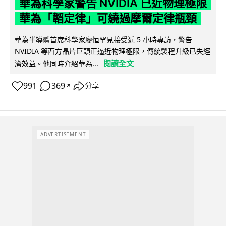
華為科學家警告 NVIDIA 已近物理極限
華為「韜定律」可繞過摩爾定律瓶頸
華為半導體首席科學家廖恒罕見接受近 5 小時專訪，警告
NVIDIA 等西方晶片巨頭正逼近物理極限，傳統製程升級已失經
閱讀全文
濟效益。他同時介紹華為...
991
369
分享
↗
ADVERTISEMENT