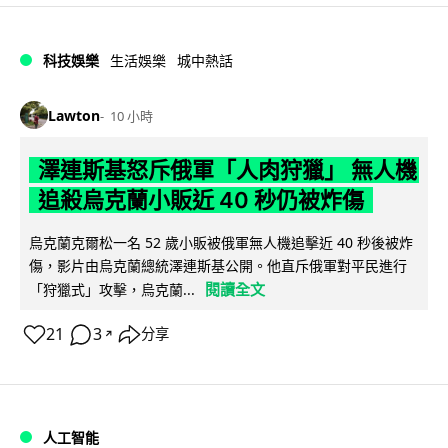
科技娛樂
生活娛樂
城中熱話
Lawton
10 小時
澤連斯基怒斥俄軍「人肉狩獵」 無人機
追殺烏克蘭小販近 40 秒仍被炸傷
烏克蘭克爾松一名 52 歲小販被俄軍無人機追擊近 40 秒後被炸
傷，影片由烏克蘭總統澤連斯基公開。他直斥俄軍對平民進行
閱讀全文
「狩獵式」攻擊，烏克蘭...
21
3
分享
↗
人工智能