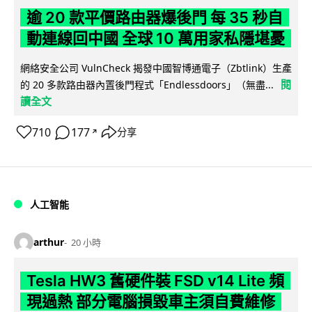
逾 20 款平價路由器爆後門 每 35 秒自
動連線回中國 全球 10 萬用家私隱堪憂
網絡安全公司 VulnCheck 揭發中國智博通電子（Zbtlink）生產
閱
的 20 多款路由器內置後門程式「Endlessdoors」（無盡...
讀全文
710
177
分享
↗
人工智能
arthur
20 小時
Tesla HW3 舊硬件裝 FSD v14 Lite 頻
現過熱 部分電腦損毀車主須自費維修