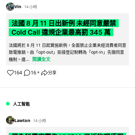
Vin
14 小時
法國 8 月 11 日出新例 未經同意嚴禁
Cold Call 違規企業最高罰 345 萬
法國將於 8 月 11 日起實施新例，全面禁止企業未經消費者同意
致電推銷，由「opt-out」拒接登記制轉為「opt-in」先徵同意
閱讀全文
機制。違...
164
16
分享
↗
人工智能
Lawton
14 小時