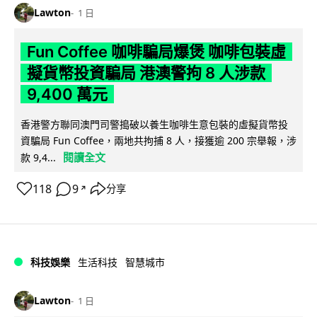
Lawton
1 日
Fun Coffee 咖啡騙局爆煲 咖啡包裝虛
擬貨幣投資騙局 港澳警拘 8 人涉款
9,400 萬元
香港警方聯同澳門司警搗破以養生咖啡生意包裝的虛擬貨幣投
資騙局 Fun Coffee，兩地共拘捕 8 人，接獲逾 200 宗舉報，涉
閱讀全文
款 9,4...
118
9
分享
↗
科技娛樂
生活科技
智慧城市
Lawton
1 日