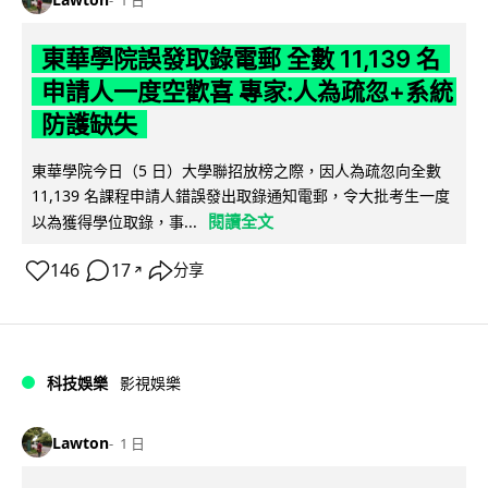
東華學院誤發取錄電郵 全數 11,139 名
申請人一度空歡喜 專家:人為疏忽+系統
防護缺失
東華學院今日（5 日）大學聯招放榜之際，因人為疏忽向全數
11,139 名課程申請人錯誤發出取錄通知電郵，令大批考生一度
閱讀全文
以為獲得學位取錄，事...
146
17
分享
↗
科技娛樂
影視娛樂
Lawton
1 日