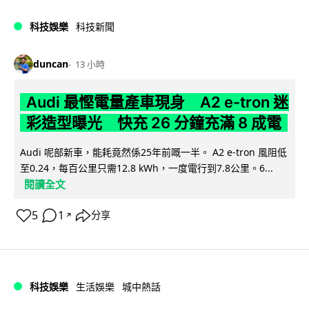
科技娛樂
科技新聞
duncan
13 小時
Audi 最慳電量產車現身 A2 e-tron 迷
彩造型曝光 快充 26 分鐘充滿 8 成電
Audi 呢部新車，能耗竟然係25年前嘅一半。 A2 e-tron 風阻低
至0.24，每百公里只需12.8 kWh，一度電行到7.8公里。6...
閱讀全文
5
1
分享
↗
科技娛樂
生活娛樂
城中熱話