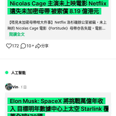
Nicolas Cage 主演未上映電影 Netflix
遺失未加密母帶 被索償 8.19 億港元
【唔見未加密母帶咁大件事】Netflix 洛杉磯辦公室被竊，未上
映的 Nicolas Cage 電影《Fortitude》母帶亦告失蹤。電影...
閱讀全文
172
10
分享
↗
人工智能
Vin
1 日
Elon Musk: SpaceX 將挑戰萬億年收
入 目標明年數據中心上太空 Starlink 覆