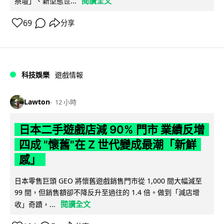
閱讀全文
祭壇」、新型態世...
69
分享
科技娛樂
遊戲情報
Lawton
12 小時
日本二手遊戲店減 90% 門市 業績反增
四成 "懷舊"在 Z 世代變成最潮「新鮮
感」
日本零售巨頭 GEO 將懷舊遊戲銷售門市從 1,000 間大幅減至
99 間，但銷售額卻不降反升至過往的 1.4 倍。做到「減店增
閱讀全文
收」奇蹟，...