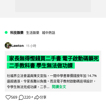
科技娛樂
生活娛樂
城中熱話
Lawton
15 小時
家長無得慳錢買二手書 電子啟動碼鎖死
二手教科書 學生無法做功課
社福界立法會議員陳文宜指，一間中學書單價錢按年加 14.7%
遠超通漲，令家長難以負擔。而且電子教材啟動碼這項設計，
閱讀全文
令學生無法完成功課，二手...
569
220
分享
↗