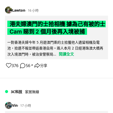
Lawton
16 小時
港夫婦澳門的士拾相機 據為己有被的士
Cam 睇到 2 個月後再入境被捕
一對香港夫婦今年 5 月遊澳門乘的士拾獲他人遺留相機及電
池，拾遺不報並帶返香港自用。兩人本月 2 日經港珠澳大橋再
閱讀全文
次入境澳門時，被治安警察局...
376
56
分享
↗
3C科技
家居無線
Vin
17 小時