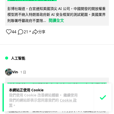
彭博社報道，白宮通知美國頂尖 AI 公司，中國開發的開放權重
模型將不納入特朗普政府新 AI 安全框架的測試範圍。美國業界
閱讀全文
則聯署呼籲政府不要限...
44
21
分享
↗
人工智能
Vin
1 日
地盤偷吸煙難逃高空法眼 勞工處出動熱
本網站正使用 Cookie
感無人機 擬加 AI 人臉識別精準執法
我們使用 Cookie 改善網站體驗。 繼續使用
我們的網站即表示您同意我們的
Cookie 政
勞工處投入配備熱感應鏡頭的小型無人機進行高空巡邏以打擊
策
。
地盤違例吸煙，並正研究於未來一年內引入 AI 人臉識別與行為