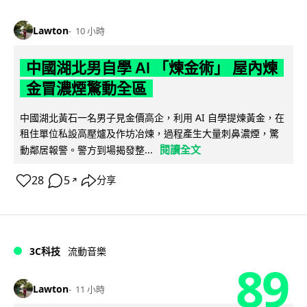
Lawton
10 小時
中國湖北男自學 AI 「煉金術」 屋內煉
金冒濃煙驚動全區
中國湖北黃石一名男子見金價高企，利用 AI 自學提煉黃金，在
租住單位私設高壓爐及作坊冶煉，過程產生大量刺鼻濃煙，驚
閱讀全文
動鄰居報警。警方到場揭發整...
28
5
分享
↗
3C科技
流動音樂
89
Lawton
11 小時