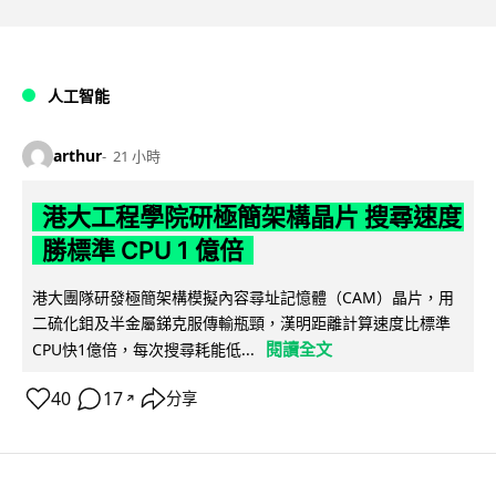
人工智能
arthur
21 小時
港大工程學院研極簡架構晶片 搜尋速度
勝標準 CPU 1 億倍
港大團隊研發極簡架構模擬內容尋址記憶體（CAM）晶片，用
二硫化鉬及半金屬銻克服傳輸瓶頸，漢明距離計算速度比標準
閱讀全文
CPU快1億倍，每次搜尋耗能低...
40
17
分享
↗