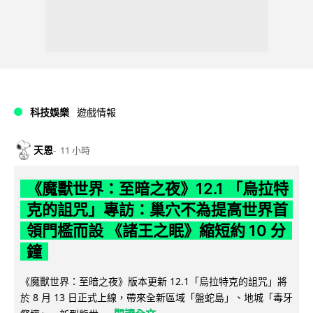
科技娛樂
遊戲情報
天恩
11 小時
《魔獸世界：至暗之夜》12.1 「烏拉特
克的詛咒」專訪：巢穴不為提高世界首
領門檻而設 《諸王之眠》縮短約 10 分
鐘
《魔獸世界：至暗之夜》版本更新 12.1「烏拉特克的詛咒」將
於 8 月 13 日正式上線，帶來全新區域「盤蛇島」、地城「毒牙