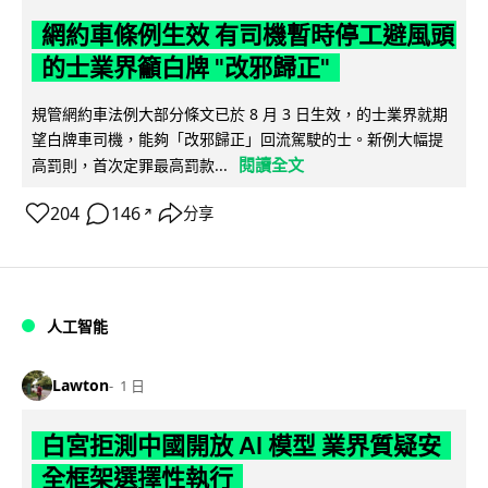
網約車條例生效 有司機暫時停工避風頭
的士業界籲白牌 "改邪歸正"
規管網約車法例大部分條文已於 8 月 3 日生效，的士業界就期
望白牌車司機，能夠「改邪歸正」回流駕駛的士。新例大幅提
閱讀全文
高罰則，首次定罪最高罰款...
204
146
分享
↗
人工智能
Lawton
1 日
白宮拒測中國開放 AI 模型 業界質疑安
全框架選擇性執行