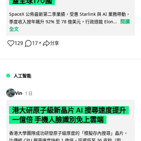
蓋全球170國
SpaceX 公佈最新第二季業績，受惠 Starlink 與 AI 業務帶動，
閱讀
季度收入按年飆升 92% 至 78 億美元。行政總裁 Elon...
全文
129
17
分享
↗
人工智能
Vin
1 日
港大研原子級新晶片 AI 搜尋速度提升
一億倍 手機人臉識別免上雲端
香港大學團隊成功研發原子級厚度的「模擬存內搜尋」晶片，
比傳統 CPU 搜尋速度快約 1 億倍，延遲低至 36 皮秒（即