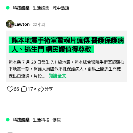
科技娛樂
生活娛樂
城中熱話
Lawton
22 小時
熊本地震手術室驚魂片瘋傳 醫護保護病
人、逃生門 網民讚值得尊敬
熊本縣 7 月 28 日發生 7.1 級地震，熊本綜合醫院手術室鏡頭拍
下地震一刻，醫護人員臨危不亂保護病人，更馬上開逃生門確
閱讀全文
保出口流通。片段...
66
17
分享
↗
科技娛樂
生活科技
健康