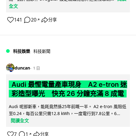
全文
141
20
分享
↗
科技娛樂
科技新聞
duncan
1 日
Audi 最慳電量產車現身 A2 e-tron 迷
彩造型曝光 快充 26 分鐘充滿 8 成電
Audi 呢部新車，能耗竟然係25年前嘅一半。 A2 e-tron 風阻低
至0.24，每百公里只需12.8 kWh，一度電行到7.8公里。6...
閱讀全文
7
1
分享
↗