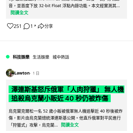
音，並首度下放 32-bit Float 浮點內錄功能。本文經實測其...
閱讀全文
251
1
分享
↗
科技娛樂
生活娛樂
城中熱話
Lawton
1 日
澤連斯基怒斥俄軍「人肉狩獵」 無人機
追殺烏克蘭小販近 40 秒仍被炸傷
烏克蘭克爾松一名 52 歲小販被俄軍無人機追擊近 40 秒後被炸
傷，影片由烏克蘭總統澤連斯基公開。他直斥俄軍對平民進行
閱讀全文
「狩獵式」攻擊，烏克蘭...