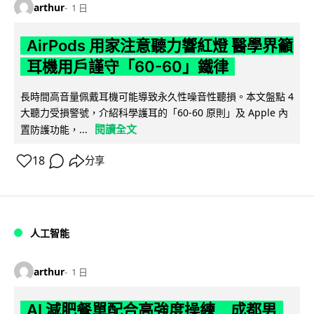
arthur
1 日
AirPods 用家注意聽力響紅燈 醫學界籲
耳機用戶謹守「60-60」鐵律
長時間高音量佩戴耳機可能導致永久性噪音性聽損。本文盤點 4
大聽力受損警號，介紹科學護耳的「60-60 原則」及 Apple 內
閱讀全文
置防護功能，...
18
分享
人工智能
arthur
1 日
AI 減肥餐單配合高強度操練 成都男