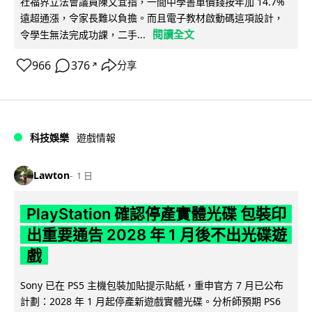
社福界立法會議員陳文宜指，一間中學書單價錢按年加 14.7%
遠超通漲，令家長難以負擔。而且電子教材啟動碼這項設計，
閱讀全文
令學生無法完成功課，二手...
966
376
分享
↗
科技娛樂
遊戲情報
Lawton
1 日
PlayStation 確認停產實體光碟 包裝印
出重要通告 2028 年 1 月後不出光碟遊
戲
Sony 已在 PS5 主機包裝加貼提示貼紙，重申官方 7 月已公布
計劃：2028 年 1 月起停產新遊戲實體光碟。分析師預期 PS6