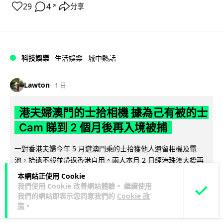
29
4
分享
↗
科技娛樂
生活娛樂
城中熱話
Lawton
1 日
港夫婦澳門的士拾相機 據為己有被的士
Cam 睇到 2 個月後再入境被捕
一對香港夫婦今年 5 月遊澳門乘的士拾獲他人遺留相機及電
池，拾遺不報並帶返香港自用。兩人本月 2 日經港珠澳大橋再
閱讀全文
次入境澳門時，被治安警察局...
本網站正使用 Cookie
我們使用 Cookie 改善網站體驗。 繼續使用
548
75
分享
↗
我們的網站即表示您同意我們的
Cookie 政
策
。