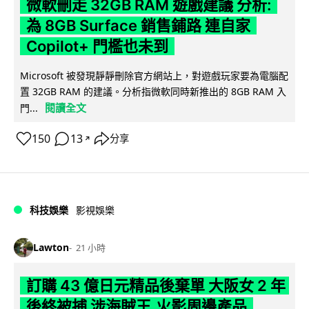
微軟刪走 32GB RAM 遊戲建議 分析:
為 8GB Surface 銷售鋪路 連自家
Copilot+ 門檻也未到
Microsoft 被發現靜靜刪除官方網站上，對遊戲玩家要為電腦配
置 32GB RAM 的建議。分析指微軟同時新推出的 8GB RAM 入
閱讀全文
門...
150
13
分享
↗
科技娛樂
影視娛樂
Lawton
21 小時
訂購 43 億日元精品後棄單 大阪女 2 年
後終被捕 涉海賊王,火影周邊產品