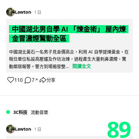
Lawton
1 日
中國湖北男自學 AI 「煉金術」 屋內煉
金冒濃煙驚動全區
中國湖北黃石一名男子見金價高企，利用 AI 自學提煉黃金，在
租住單位私設高壓爐及作坊冶煉，過程產生大量刺鼻濃煙，驚
閱讀全文
動鄰居報警。警方到場揭發整...
110
7
分享
↗
3C科技
流動音樂
89
Lawton
1 日