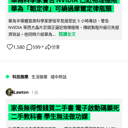
華為科學家警告 NVIDIA 已近物理極限
華為「韜定律」可繞過摩爾定律瓶頸
華為半導體首席科學家廖恒罕見接受近 5 小時專訪，警告
NVIDIA 等西方晶片巨頭正逼近物理極限，傳統製程升級已失經
閱讀全文
濟效益。他同時介紹華為...
1,580
599
分享
↗
科技娛樂
生活娛樂
城中熱話
Lawton
1 日
家長無得慳錢買二手書 電子啟動碼鎖死
二手教科書 學生無法做功課