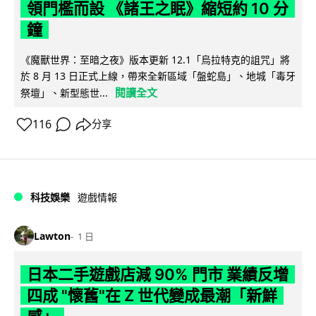
領門檻而設 《諸王之眠》縮短約 10 分
鐘
《魔獸世界：至暗之夜》版本更新 12.1「烏拉特克的詛咒」將
於 8 月 13 日正式上線，帶來全新區域「盤蛇島」、地城「毒牙
閱讀全文
祭壇」、新型態世...
116
分享
科技娛樂
遊戲情報
Lawton
1 日
日本二手遊戲店減 90% 門市 業績反增
四成 "懷舊"在 Z 世代變成最潮「新鮮