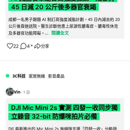
45 日減 20 公斤後多器官衰竭
成都一名男子跟隨 AI 制訂高強度減脂計劃，45 日內減去約 20
公斤後昏迷送院。醫生診斷他患上尿源性膿毒症、膿毒性休克
閱讀全文
及多器官功能障礙。...
22
4
分享
↗
3C科技
家居無線
影音產品
Vin
1 日
DJI Mic Mini 2s 實測 四發一收同步獨
立錄音 32-bit 防爆咪拍片必備
DJI 最新推出的 Mic Mini 2s 無線咪支援「四發一收」分軌錄