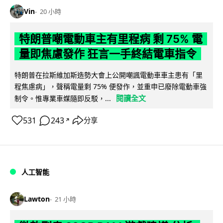
Vin
20 小時
特朗普嘲電動車主有里程病 剩 75% 電
量即焦慮發作 狂言一手終結電車指令
特朗普在拉斯維加斯造勢大會上公開嘲諷電動車車主患有「里
程焦慮病」，聲稱電量剩 75% 便發作，並重申已廢除電動車強
閱讀全文
制令。惟專業車媒隨即反駁，...
531
243
分享
↗
人工智能
Lawton
21 小時