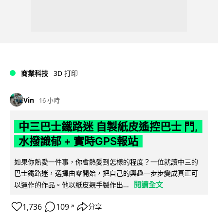
商業科技
3D 打印
Vin
16 小時
中三巴士鐵路迷 自製紙皮遙控巴士 門,
水撥識郁 + 實時GPS報站
如果你熱愛一件事，你會熱愛到怎樣的程度？一位就讀中三的
巴士鐵路迷，選擇由零開始，把自己的興趣一步步變成真正可
閱讀全文
以運作的作品。他以紙皮親手製作出...
1,736
109
分享
↗