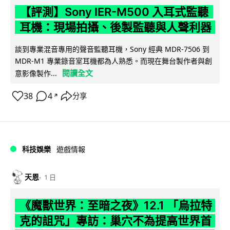
【評測】Sony IER-M500 入耳式監聽
耳機：現場拍攝、後製監聽與人聲利器
談到專業混音專用的聲音監聽耳機，Sony 經典 MDR-7506 到
MDR-M1 專業錄音室耳機都為人熟悉。而現在舞台製作者與創
閱讀全文
意影像製作...
38
4
分享
↗
科技娛樂
遊戲情報
天恩
1 日
《魔獸世界：至暗之夜》12.1 「烏拉特
克的詛咒」專訪：巢穴不為提高世界首