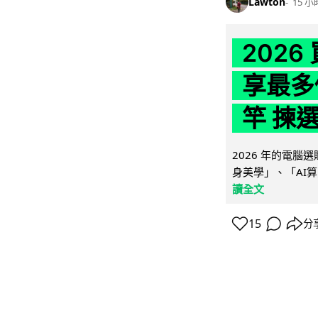
Lawton
15 小
202
享最多
竿 揀
2026 年的電
身美學」、「AI算
讀全文
15
分