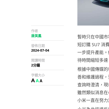
作者
唐美鳳
暫時只在中國市
短訂購 SU7
發佈日期
2024-07-04
一步提升產能。
待時間縮短多達 
閱讀時間
2分鐘
根據中國傳媒的
字體大小
善和維護過程，
A
A
A
查詢時澄清，現
雖然類似消息在
小米一直在努力滿