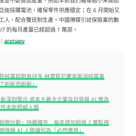
應並不斷提高產量，例如早前我們報導過小米開始
亞迪採購電池，確保零件供應穩定；在 6 月開始又
工人，配合雙班制生產。中國傳媒引述保險業的數
U7 的每月產量已經超過 1 萬部。
：
arenaev
款純電超跑負評多 林寶堅尼慶幸取消純電車
了創新而創新」
最新深刻警示 資本主義令企業盲目發展 AI 應為
入母性本能照顧人類
銳眼計劃」持續擴充 每年增加超過 2 萬監視
炳強稱 AI 人臉識別為「必然應用」