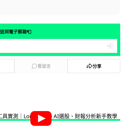
📮
送到電子郵箱
看留言
分享