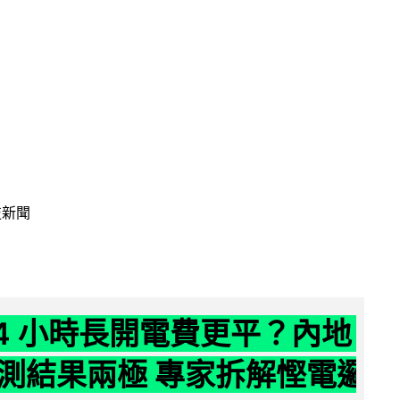
技新聞
24 小時長開電費更平？內地
測結果兩極 專家拆解慳電邏