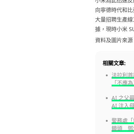
小米為此迅速反
向寧德時代和比
大量招聘生產線
據，現時小米 S
資料及圖片來源
相關文章:
法拉利首
「不應為
AI 之父
AI 注
警務處「
鏡頭 鄧