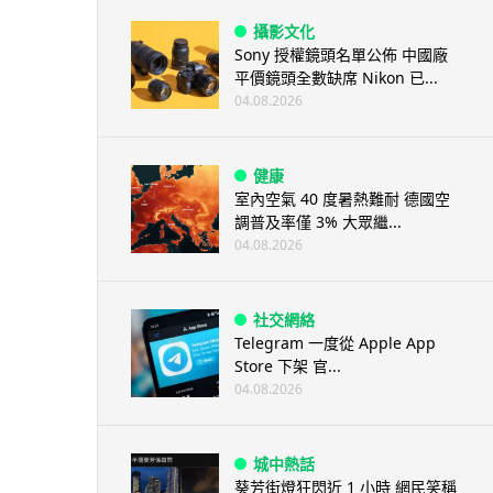
攝影文化
Sony 授權鏡頭名單公佈 中國廠
平價鏡頭全數缺席 Nikon 已...
04.08.2026
健康
室內空氣 40 度暑熱難耐 德國空
調普及率僅 3% 大眾繼...
04.08.2026
社交網絡
Telegram 一度從 Apple App
Store 下架 官...
04.08.2026
城中熱話
葵芳街燈狂閃近 1 小時 網民笑稱