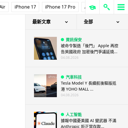
Air
iPhone 17
iPhone 17 Pro
AirPods Pro 3
Ap
最新文章
全部
資訊保安
被命令製造「後門」 Apple 再控
告英國政府 加密後門爭議延燒...
04.08.2026
汽車科技
Tesla Model Y 長續航後驅版抵
港 YOHO MALL ...
04.08.2026
人工智能
據報中國憂美國 AI 變武器 不滿
Anthropic 拒正常存取...