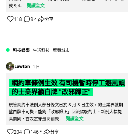
閱讀全文
款 9,4...
118
9
分享
↗
科技娛樂
生活科技
智慧城市
Lawton
1 日
網約車條例生效 有司機暫時停工避風頭
的士業界籲白牌 "改邪歸正"
規管網約車法例大部分條文已於 8 月 3 日生效，的士業界就期
望白牌車司機，能夠「改邪歸正」回流駕駛的士。新例大幅提
閱讀全文
高罰則，首次定罪最高罰款...
204
146
分享
↗