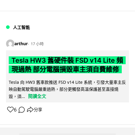
人工智能
arthur
17 小時
Tesla HW3 舊硬件裝 FSD v14 Lite 頻
現過熱 部分電腦損毀車主須自費維修
Tesla 向 HW3 舊車款推送 FSD v14 Lite 系統，引發大量車主反
映自動駕駛電腦嚴重過熱，部分更觸發高溫保護甚至直接燒
閱讀全文
毀，須...
6
分享