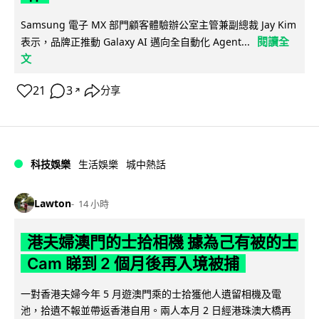
Samsung 電子 MX 部門顧客體驗辦公室主管兼副總裁 Jay Kim
閱讀全
表示，品牌正推動 Galaxy AI 邁向全自動化 Agent...
文
21
3
分享
↗
科技娛樂
生活娛樂
城中熱話
Lawton
14 小時
港夫婦澳門的士拾相機 據為己有被的士
Cam 睇到 2 個月後再入境被捕
一對香港夫婦今年 5 月遊澳門乘的士拾獲他人遺留相機及電
池，拾遺不報並帶返香港自用。兩人本月 2 日經港珠澳大橋再