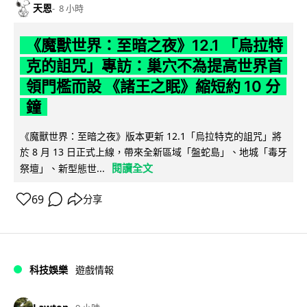
天恩
8 小時
《魔獸世界：至暗之夜》12.1 「烏拉特
克的詛咒」專訪：巢穴不為提高世界首
領門檻而設 《諸王之眠》縮短約 10 分
鐘
《魔獸世界：至暗之夜》版本更新 12.1「烏拉特克的詛咒」將
於 8 月 13 日正式上線，帶來全新區域「盤蛇島」、地城「毒牙
閱讀全文
祭壇」、新型態世...
69
分享
科技娛樂
遊戲情報