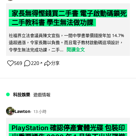
家長無得慳錢買二手書 電子啟動碼鎖死
二手教科書 學生無法做功課
社福界立法會議員陳文宜指，一間中學書單價錢按年加 14.7%
遠超通漲，令家長難以負擔。而且電子教材啟動碼這項設計，
閱讀全文
令學生無法完成功課，二手...
569
220
分享
↗
科技娛樂
遊戲情報
Lawton
13 小時
PlayStation 確認停產實體光碟 包裝印