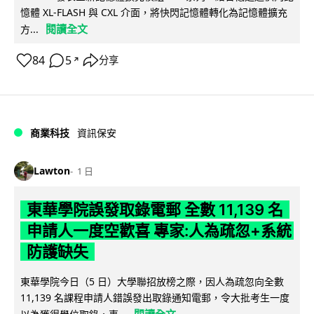
憶體 XL-FLASH 與 CXL 介面，將快閃記憶體轉化為記憶體擴充
閱讀全文
方...
84
5
分享
↗
商業科技
資訊保安
Lawton
1 日
東華學院誤發取錄電郵 全數 11,139 名
申請人一度空歡喜 專家:人為疏忽+系統
防護缺失
東華學院今日（5 日）大學聯招放榜之際，因人為疏忽向全數
11,139 名課程申請人錯誤發出取錄通知電郵，令大批考生一度
閱讀全文