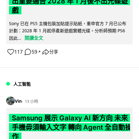
出重要通告 2028 年 1 月後不出光碟遊
戲
Sony 已在 PS5 主機包裝加貼提示貼紙，重申官方 7 月已公布
計劃：2028 年 1 月起停產新遊戲實體光碟。分析師預期 PS6
閱讀全文
因此...
117
59
分享
↗
人工智能
Vin
13 小時
Samsung 展示 Galaxy AI 新方向 未來
手機毋須輸入文字 轉向 Agent 全自動操
作