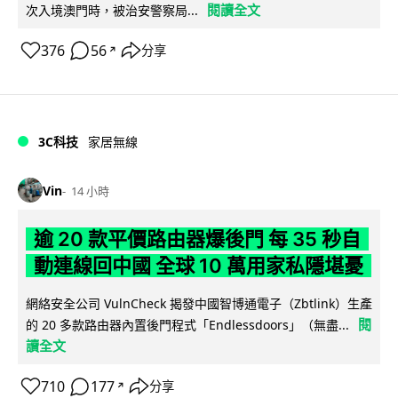
閱讀全文
次入境澳門時，被治安警察局...
376
56
分享
↗
3C科技
家居無線
Vin
14 小時
逾 20 款平價路由器爆後門 每 35 秒自
動連線回中國 全球 10 萬用家私隱堪憂
網絡安全公司 VulnCheck 揭發中國智博通電子（Zbtlink）生產
閱
的 20 多款路由器內置後門程式「Endlessdoors」（無盡...
讀全文
710
177
分享
↗