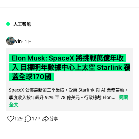
人工智能
Vin
1 日
Elon Musk: SpaceX 將挑戰萬億年收
入 目標明年數據中心上太空 Starlink 覆
蓋全球170國
SpaceX 公佈最新第二季業績，受惠 Starlink 與 AI 業務帶動，
閱讀
季度收入按年飆升 92% 至 78 億美元。行政總裁 Elon...
全文
129
17
分享
↗