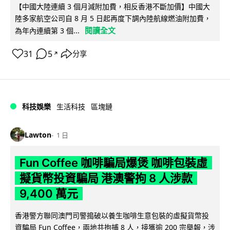
【中國大陸連續 3 個月減附加費，相反香港不斷加價】中國大
陸多家航空公司自 8 月 5 日起再度下調內陸航線燃油附加費，
閱讀全文
為年內連續第 3 個...
31
5
分享
↗
科技娛樂
生活科技
區塊鏈
Lawton
1 日
Fun Coffee 咖啡騙局爆煲 咖啡包裝虛
擬貨幣投資騙局 港澳警拘 8 人涉款
9,400 萬元
香港警方聯同澳門司警搗破以養生咖啡生意包裝的虛擬貨幣投
資騙局 Fun Coffee，兩地共拘捕 8 人，接獲逾 200 宗舉報，涉