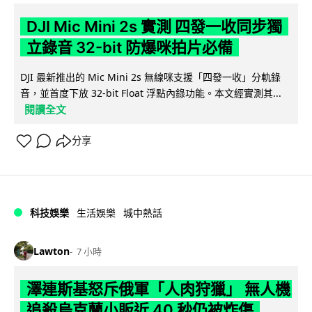
DJI Mic Mini 2s 實測 四發一收同步獨
立錄音 32-bit 防爆咪拍片必備
DJI 最新推出的 Mic Mini 2s 無線咪支援「四發一收」分軌錄
音，並首度下放 32-bit Float 浮點內錄功能。本文經實測其...
閱讀全文
分享
科技娛樂
生活娛樂
城中熱話
Lawton
7 小時
澤連斯基怒斥俄軍「人肉狩獵」 無人機
追殺烏克蘭小販近 40 秒仍被炸傷