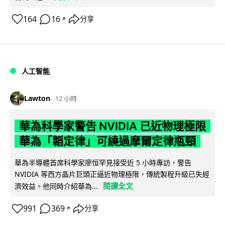
164
16
分享
↗
人工智能
Lawton
12 小時
華為科學家警告 NVIDIA 已近物理極限
華為「韜定律」可繞過摩爾定律瓶頸
華為半導體首席科學家廖恒罕見接受近 5 小時專訪，警告
NVIDIA 等西方晶片巨頭正逼近物理極限，傳統製程升級已失經
閱讀全文
濟效益。他同時介紹華為...
991
369
分享
↗