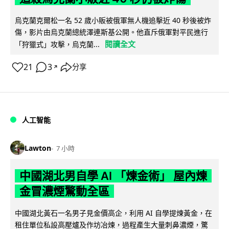
烏克蘭克爾松一名 52 歲小販被俄軍無人機追擊近 40 秒後被炸
傷，影片由烏克蘭總統澤連斯基公開。他直斥俄軍對平民進行
閱讀全文
「狩獵式」攻擊，烏克蘭...
21
3
分享
↗
人工智能
Lawton
7 小時
中國湖北男自學 AI 「煉金術」 屋內煉
金冒濃煙驚動全區
中國湖北黃石一名男子見金價高企，利用 AI 自學提煉黃金，在
租住單位私設高壓爐及作坊冶煉，過程產生大量刺鼻濃煙，驚