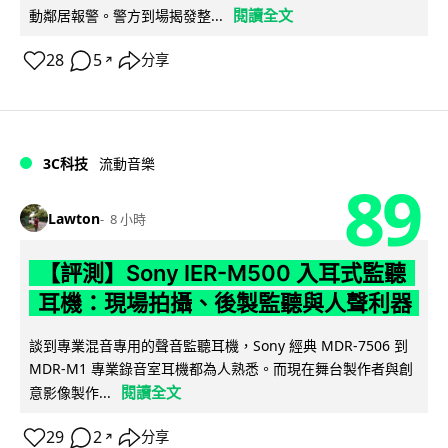
閱讀全文
動鄰居報警。警方到場揭發整...
28
5
分享
↗
3C科技
流動音樂
89
Lawton
8 小時
【評測】Sony IER-M500 入耳式監聽
耳機：現場拍攝、後製監聽與人聲利器
談到專業混音專用的聲音監聽耳機，Sony 經典 MDR-7506 到
MDR-M1 專業錄音室耳機都為人熟悉。而現在舞台製作者與創
閱讀全文
意影像製作...
29
2
分享
↗