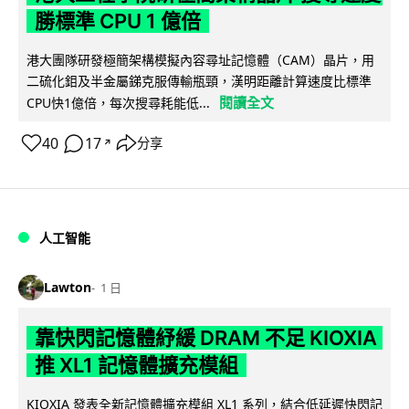
勝標準 CPU 1 億倍
港大團隊研發極簡架構模擬內容尋址記憶體（CAM）晶片，用
二硫化鉬及半金屬銻克服傳輸瓶頸，漢明距離計算速度比標準
閱讀全文
CPU快1億倍，每次搜尋耗能低...
40
17
分享
↗
人工智能
Lawton
1 日
靠快閃記憶體紓緩 DRAM 不足 KIOXIA
推 XL1 記憶體擴充模組
KIOXIA 發表全新記憶體擴充模組 XL1 系列，結合低延遲快閃記