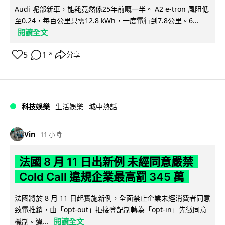
Audi 呢部新車，能耗竟然係25年前嘅一半。 A2 e-tron 風阻低
至0.24，每百公里只需12.8 kWh，一度電行到7.8公里。6...
閱讀全文
5
1
分享
↗
科技娛樂
生活娛樂
城中熱話
Vin
11 小時
法國 8 月 11 日出新例 未經同意嚴禁
Cold Call 違規企業最高罰 345 萬
法國將於 8 月 11 日起實施新例，全面禁止企業未經消費者同意
致電推銷，由「opt-out」拒接登記制轉為「opt-in」先徵同意
閱讀全文
機制。違...