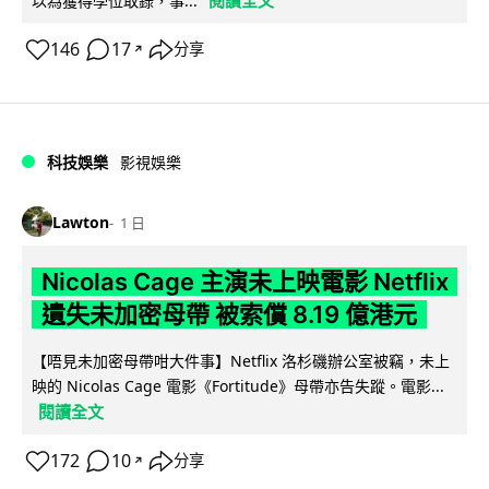
以為獲得學位取錄，事...
146
17
分享
↗
科技娛樂
影視娛樂
Lawton
1 日
Nicolas Cage 主演未上映電影 Netflix
遺失未加密母帶 被索償 8.19 億港元
【唔見未加密母帶咁大件事】Netflix 洛杉磯辦公室被竊，未上
映的 Nicolas Cage 電影《Fortitude》母帶亦告失蹤。電影...
閱讀全文
172
10
分享
↗