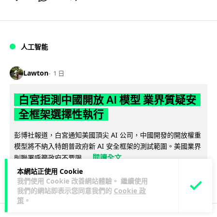
人工智能
Lawton
1 日
白宮拒測中國開放 AI 模型 業界質疑安
全框架選擇性執行
彭博社報道，白宮通知美國頂尖 AI 公司，中國開發的開放權重
模型將不納入特朗普政府新 AI 安全框架的測試範圍。美國業界
閱讀全文
則聯署呼籲政府不要限...
本網站正使用 Cookie
44
21
分享
↗
我們使用 Cookie 改善網站體驗。 繼續使用
我們的網站即表示您同意我們的
Cookie 政
策
。