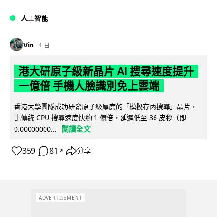
人工智能
Vin
1 日
港大研原子級新晶片 AI 搜尋速度提升
一億倍 手機人臉識別免上雲端
香港大學團隊成功研發原子級厚度的「模擬存內搜尋」晶片，
比傳統 CPU 搜尋速度快約 1 億倍，延遲低至 36 皮秒（即
閱讀全文
0.00000000...
359
81
分享
↗
ADVERTISEMENT