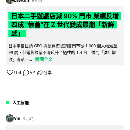
Lawton
9 小時
日本二手遊戲店減 90% 門市 業績反增
四成 "懷舊"在 Z 世代變成最潮「新鮮
感」
日本零售巨頭 GEO 將懷舊遊戲銷售門市從 1,000 間大幅減至
99 間，但銷售額卻不降反升至過往的 1.4 倍。做到「減店增
閱讀全文
收」奇蹟，...
104
5
分享
↗
人工智能
Vin
9 小時