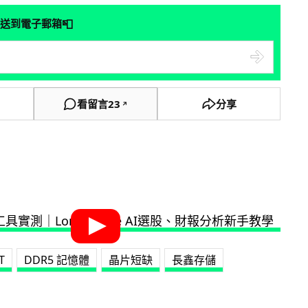
📮
送到電子郵箱
看留言
23
分享
↗
T
DDR5 記憶體
晶片短缺
長鑫存儲