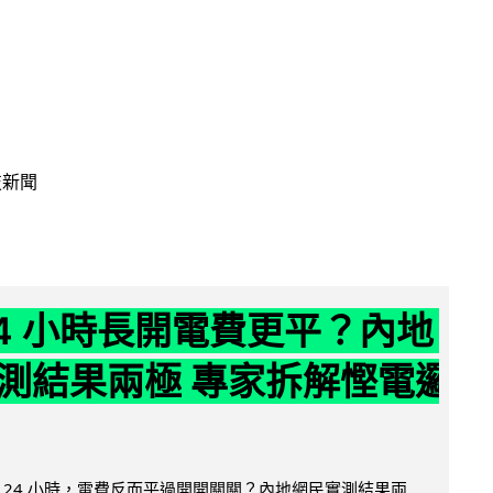
技新聞
24 小時長開電費更平？內地
測結果兩極 專家拆解慳電邏
 24 小時，電費反而平過開開關關？內地網民實測結果兩