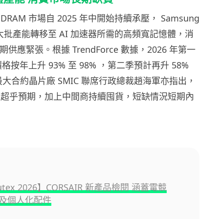
RAM 市場自 2025 年中開始持續承壓， Samsung
x 將大批產能轉移至 AI 加速器所需的高頻寬記憶體，消
期供應緊張。根據 TrendForce 數據，2026 年第一
價格按年上升 93% 至 98% ，第二季預計再升 58%
國最大合約晶片廠 SMIC 聯席行政總裁趙海軍亦指出，
速度超乎預期，加上中間商持續囤貨，短缺情況短期內
utex 2026】CORSAIR 新產品檢閱 涵蓋電競
及個人化配件