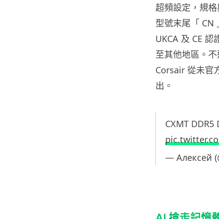
超頻設定，規格與現
型號末尾「 C
UKCA 及 C
至其他地區。不
Corsair 
出。
CXMT DDR5 D
pic.twitter
— Алексей 
AI 搶走記