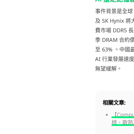
事件背景是全球 D
及 SK Hyni
費市場 DDR5 長
季 DRAM 合約
至 63% 。中
AI 行業發展
無望緩解。
相關文章:
【Comp
椅、散熱