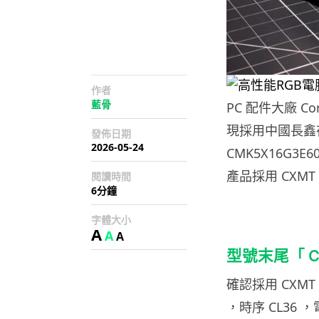
作者
藍骨
PC 配件大廠 Cor
現採用中國長鑫存
發佈日期
2026-05-24
CMK5X16G3E
產品採用 CXMT
閱讀時間
6分鐘
字體大小
A
A
A
型號末尾「 
確認採用 CXMT
，時序 CL36 ，電