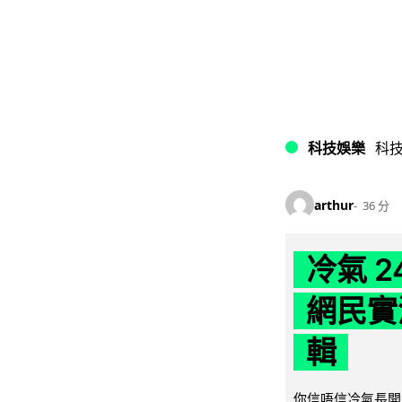
科技娛樂
科
arthur
36 分
冷氣 
網民實
輯
你信唔信冷氣長開