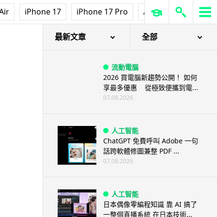
Air
iPhone 17
iPhone 17 Pro
AirPods Pro 3
Ap
最新文章
全部
流動電腦
2026 買電腦新趨勢公開！ 如何
享最多優惠 從極致便攜到電...
07.08.2026
人工智能
ChatGPT 免費呼叫 Adobe 一句
話跨軟體修圖兼整 PDF ...
07.08.2026
人工智能
日本偶像零編程知識 靠 AI 搞了
一整個直播系統 在日本技術...