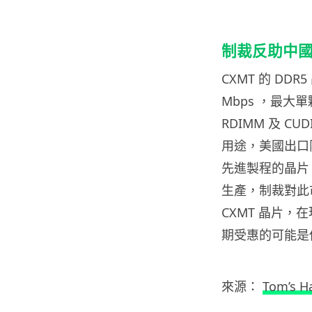
制裁反助中
CXMT 的 DDR
Mbps ，最大單顆
RDIMM 及 
用途，美國出口限制
先進製程的晶片，
生產，制裁對此市
CXMT 晶片
期受惠的可能是
來源：
Tom’s H