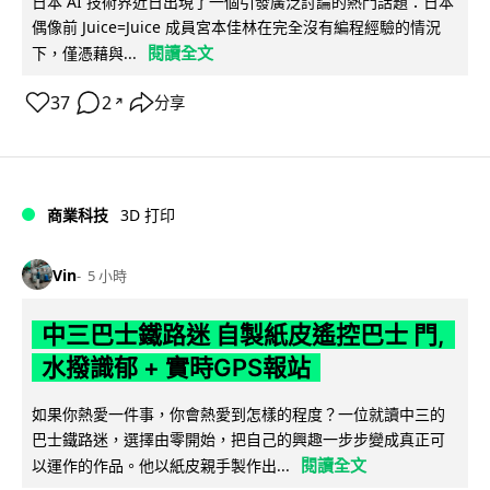
日本 AI 技術界近日出現了一個引發廣泛討論的熱門話題：日本
偶像前 Juice=Juice 成員宮本佳林在完全沒有編程經驗的情況
閱讀全文
下，僅憑藉與...
37
2
分享
↗
商業科技
3D 打印
Vin
5 小時
中三巴士鐵路迷 自製紙皮遙控巴士 門,
水撥識郁 + 實時GPS報站
如果你熱愛一件事，你會熱愛到怎樣的程度？一位就讀中三的
巴士鐵路迷，選擇由零開始，把自己的興趣一步步變成真正可
閱讀全文
以運作的作品。他以紙皮親手製作出...