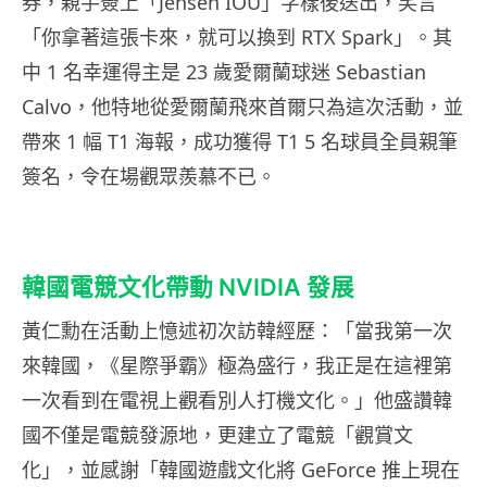
券，親手簽上「Jensen IOU」字樣後送出，笑言
「你拿著這張卡來，就可以換到 RTX Spark」。其
中 1 名幸運得主是 23 歲愛爾蘭球迷 Sebastian
Calvo，他特地從愛爾蘭飛來首爾只為這次活動，並
帶來 1 幅 T1 海報，成功獲得 T1 5 名球員全員親筆
簽名，令在場觀眾羨慕不已。
韓國電競文化帶動 NVIDIA 發展
黃仁勳在活動上憶述初次訪韓經歷：「當我第一次
來韓國，《星際爭霸》極為盛行，我正是在這裡第
一次看到在電視上觀看別人打機文化。」他盛讚韓
國不僅是電競發源地，更建立了電競「觀賞文
化」，並感謝「韓國遊戲文化將 GeForce 推上現在