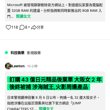
Microsoft 被發現靜靜刪除官方網站上，對遊戲玩家要為電腦配
置 32GB RAM 的建議。分析指微軟同時新推出的 8GB RAM 入
閱讀全文
門...
118
8
分享
↗
科技娛樂
影視娛樂
Lawton
10 小時
訂購 43 億日元精品後棄單 大阪女 2 年
後終被捕 涉海賊王,火影周邊產品
日本警視廳神田署 8 月 6 日公布，拘捕一名 32 歲大阪女子，
指她涉嫌在出版巨頭集英社旗下官方網店「JUMP
閱讀全文
CHARACTERS ST...