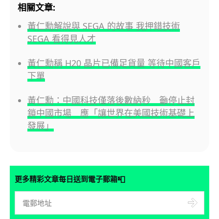
相關文章:
黃仁勳解說與 SEGA 的故事 我押錯技術
SEGA 看得見人才
黃仁勳稱 H20 晶片已備足貨量 等待中國客戶
下單
黃仁勳：中國科技僅落後數納秒 籲停止封
鎖中國市場 應「讓世界在美國技術基礎上
發展」
📮
更多精彩文章每日送到電子郵箱