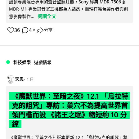
談到專業混音專用的聲音監聽耳機，Sony 經典 MDR-7506 到
MDR-M1 專業錄音室耳機都為人熟悉。而現在舞台製作者與創
閱讀全文
意影像製作...
36
4
分享
↗
科技娛樂
遊戲情報
天恩
1 日
《魔獸世界：至暗之夜》12.1 「烏拉特
克的詛咒」專訪：巢穴不為提高世界首
領門檻而設 《諸王之眠》縮短約 10 分
鐘
《魔獸世界：至暗之夜》版本更新 12.1「烏拉特克的詛咒」將