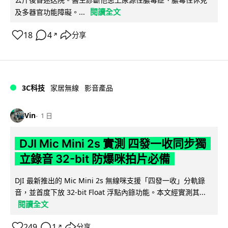
閱讀全文
及多器官功能障礙。...
18
4
分享
↗
3C科技
家居無線
影音產品
Vin
1 日
DJI Mic Mini 2s 實測 四發一收同步獨
立錄音 32-bit 防爆咪拍片必備
DJI 最新推出的 Mic Mini 2s 無線咪支援「四發一收」分軌錄
音，並首度下放 32-bit Float 浮點內錄功能。本文經實測其...
閱讀全文
249
1
分享
↗