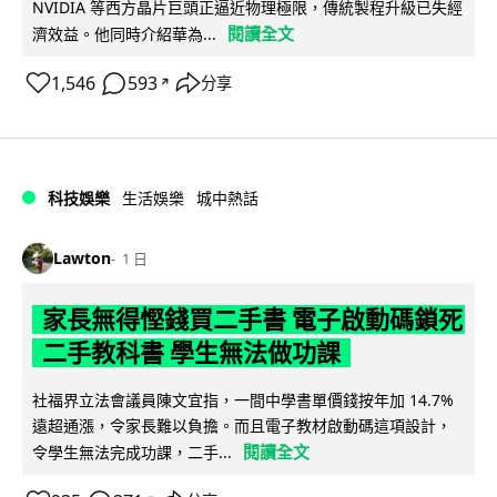
NVIDIA 等西方晶片巨頭正逼近物理極限，傳統製程升級已失經
閱讀全文
濟效益。他同時介紹華為...
1,546
593
分享
↗
科技娛樂
生活娛樂
城中熱話
Lawton
1 日
家長無得慳錢買二手書 電子啟動碼鎖死
二手教科書 學生無法做功課
社福界立法會議員陳文宜指，一間中學書單價錢按年加 14.7%
遠超通漲，令家長難以負擔。而且電子教材啟動碼這項設計，
閱讀全文
令學生無法完成功課，二手...