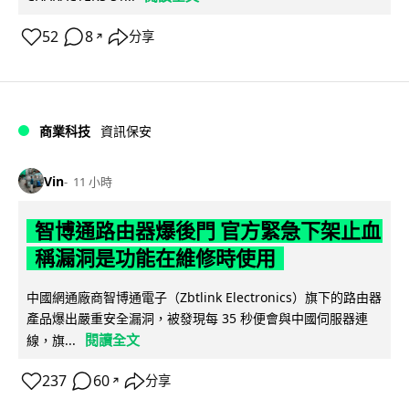
52
8
分享
↗
商業科技
資訊保安
Vin
11 小時
智博通路由器爆後門 官方緊急下架止血
稱漏洞是功能在維修時使用
中國網通廠商智博通電子（Zbtlink Electronics）旗下的路由器
產品爆出嚴重安全漏洞，被發現每 35 秒便會與中國伺服器連
閱讀全文
線，旗...
237
60
分享
↗