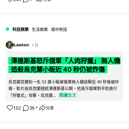
科技娛樂
生活娛樂
城中熱話
Lawton
1 日
澤連斯基怒斥俄軍「人肉狩獵」 無人機
追殺烏克蘭小販近 40 秒仍被炸傷
烏克蘭克爾松一名 52 歲小販被俄軍無人機追擊近 40 秒後被炸
傷，影片由烏克蘭總統澤連斯基公開。他直斥俄軍對平民進行
閱讀全文
「狩獵式」攻擊，烏克蘭...
102
36
分享
↗