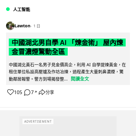
人工智能
Lawton
1 日
中國湖北男自學 AI 「煉金術」 屋內煉
金冒濃煙驚動全區
中國湖北黃石一名男子見金價高企，利用 AI 自學提煉黃金，在
租住單位私設高壓爐及作坊冶煉，過程產生大量刺鼻濃煙，驚
閱讀全文
動鄰居報警。警方到場揭發整...
105
7
分享
↗
ADVERTISEMENT