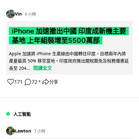
Vin
6 小時
iPhone 加速撤出中國 印度成新機主要
基地 上年組裝增至5500萬部
Apple 加速將 iPhone 生產線由中國轉往印度，目標兩年內將
產量最高 50% 移至當地。印度政府推出關稅豁免及稅務優惠延
閱讀全文
長至 204...
171
72
分享
↗
人工智能
Lawton
7 小時