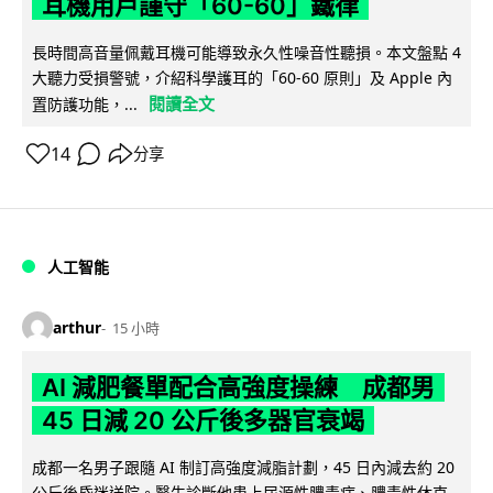
耳機用戶謹守「60-60」鐵律
長時間高音量佩戴耳機可能導致永久性噪音性聽損。本文盤點 4
大聽力受損警號，介紹科學護耳的「60-60 原則」及 Apple 內
閱讀全文
置防護功能，...
14
分享
人工智能
arthur
15 小時
AI 減肥餐單配合高強度操練 成都男
45 日減 20 公斤後多器官衰竭
成都一名男子跟隨 AI 制訂高強度減脂計劃，45 日內減去約 20
公斤後昏迷送院。醫生診斷他患上尿源性膿毒症、膿毒性休克