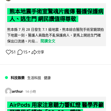
熊本地震手術室驚魂片瘋傳 醫護保護病
人、逃生門 網民讚值得尊敬
熊本縣 7 月 28 日發生 7.1 級地震，熊本綜合醫院手術室鏡頭拍
下地震一刻，醫護人員臨危不亂保護病人，更馬上開逃生門確
閱讀全文
保出口流通。片段...
51
15
分享
↗
科技娛樂
生活科技
健康
arthur
14 小時
AirPods 用家注意聽力響紅燈 醫學界籲