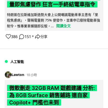
量即焦慮發作 狂言一手終結電車指令
特朗普在拉斯維加斯造勢大會上公開嘲諷電動車車主患有「里
程焦慮病」，聲稱電量剩 75% 便發作，並重申已廢除電動車強
閱讀全文
制令。惟專業車媒隨即反駁，...
386
151
分享
↗
人工智能
Lawton
10 小時
微軟刪走 32GB RAM 遊戲建議 分析:
為 8GB Surface 銷售鋪路 連自家
Copilot+ 門檻也未到