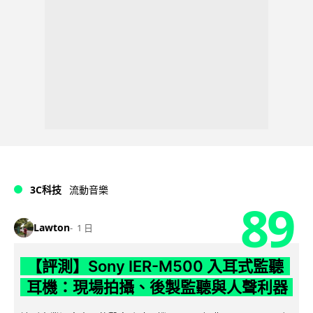
3C科技
流動音樂
89
Lawton
1 日
【評測】Sony IER-M500 入耳式監聽
耳機：現場拍攝、後製監聽與人聲利器