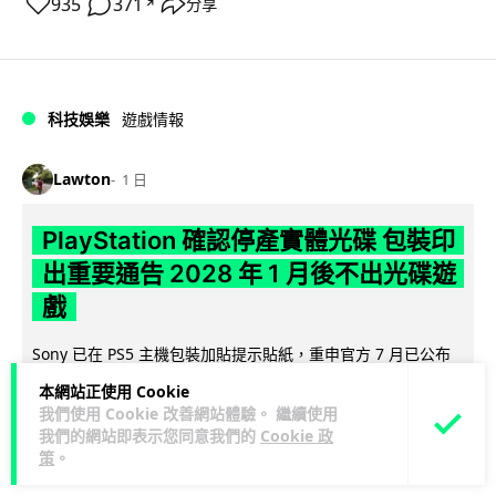
935
371
分享
↗
科技娛樂
遊戲情報
Lawton
1 日
PlayStation 確認停產實體光碟 包裝印
出重要通告 2028 年 1 月後不出光碟遊
戲
Sony 已在 PS5 主機包裝加貼提示貼紙，重申官方 7 月已公布
計劃：2028 年 1 月起停產新遊戲實體光碟。分析師預期 PS6
本網站正使用 Cookie
閱讀全文
因此...
我們使用 Cookie 改善網站體驗。 繼續使用
我們的網站即表示您同意我們的
Cookie 政
169
76
分享
↗
策
。