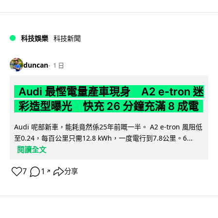
科技娛樂
科技新聞
duncan
1 日
Audi 最慳電量產車現身 A2 e-tron 迷
彩造型曝光 快充 26 分鐘充滿 8 成電
Audi 呢部新車，能耗竟然係25年前嘅一半。 A2 e-tron 風阻低
至0.24，每百公里只需12.8 kWh，一度電行到7.8公里。6...
閱讀全文
7
1
分享
↗