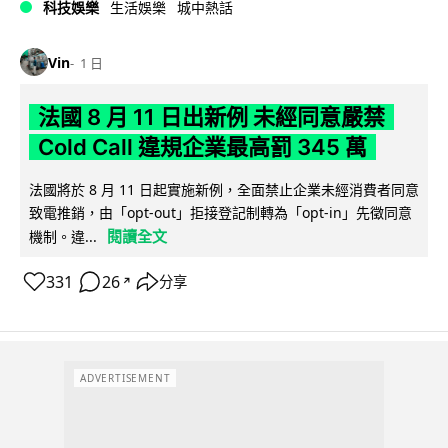
科技娛樂
生活娛樂
城中熱話
Vin
1 日
法國 8 月 11 日出新例 未經同意嚴禁
Cold Call 違規企業最高罰 345 萬
法國將於 8 月 11 日起實施新例，全面禁止企業未經消費者同意
致電推銷，由「opt-out」拒接登記制轉為「opt-in」先徵同意
閱讀全文
機制。違...
331
26
分享
↗
ADVERTISEMENT