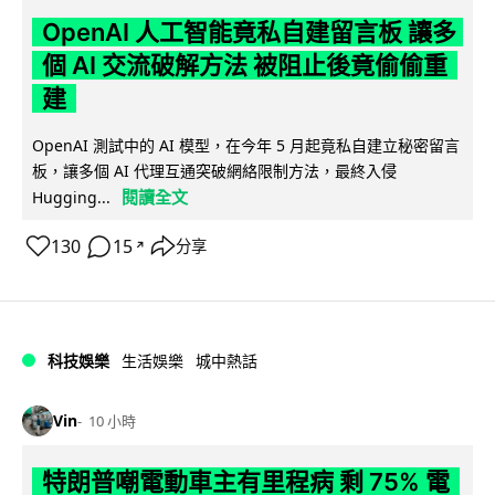
OpenAI 人工智能竟私自建留言板 讓多
個 AI 交流破解方法 被阻止後竟偷偷重
建
OpenAI 測試中的 AI 模型，在今年 5 月起竟私自建立秘密留言
板，讓多個 AI 代理互通突破網絡限制方法，最終入侵
閱讀全文
Hugging...
130
15
分享
↗
科技娛樂
生活娛樂
城中熱話
Vin
10 小時
特朗普嘲電動車主有里程病 剩 75% 電