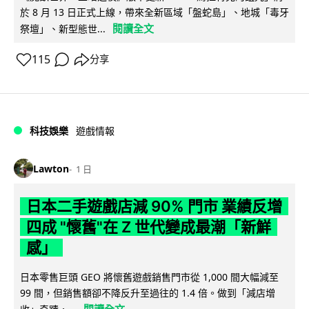
於 8 月 13 日正式上線，帶來全新區域「盤蛇島」、地城「毒牙
閱讀全文
祭壇」、新型態世...
115
分享
科技娛樂
遊戲情報
Lawton
1 日
日本二手遊戲店減 90% 門市 業績反增
四成 "懷舊"在 Z 世代變成最潮「新鮮
感」
日本零售巨頭 GEO 將懷舊遊戲銷售門市從 1,000 間大幅減至
99 間，但銷售額卻不降反升至過往的 1.4 倍。做到「減店增